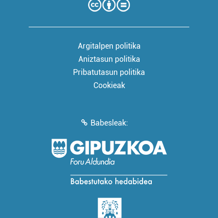
Argitalpen politika
Aniztasun politika
Pribatutasun politika
Cookieak
Babesleak: