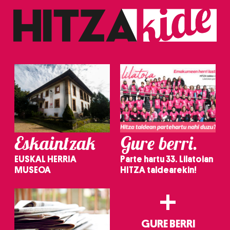
Eskaintzak
Gure berri.
EUSKAL HERRIA
Parte hartu 33. Lilatoian
MUSEOA
HITZA taldearekin!
+
GURE BERRI