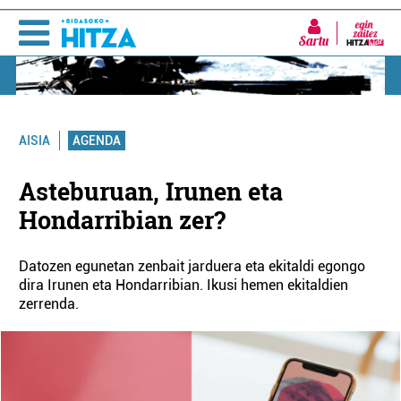
Sartu
AGENDA
AISIA
Asteburuan, Irunen eta
Hondarribian zer?
Datozen egunetan zenbait jarduera eta ekitaldi egongo
dira Irunen eta Hondarribian. Ikusi hemen ekitaldien
zerrenda.