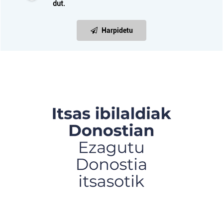
dut.
Harpidetu