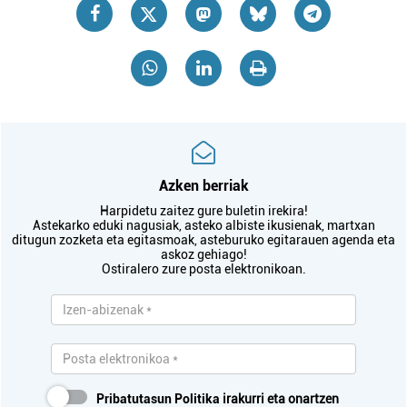
Azken berriak
Harpidetu zaitez gure buletin irekira!
Astekarko eduki nagusiak, asteko albiste ikusienak, martxan
ditugun zozketa eta egitasmoak, asteburuko egitarauen agenda eta
askoz gehiago!
Ostiralero zure posta elektronikoan.
Pribatutasun Politika
irakurri eta onartzen