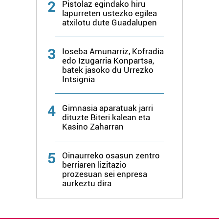
2
Pistolaz egindako hiru
lapurreten ustezko egilea
atxilotu dute Guadalupen
3
Ioseba Amunarriz, Kofradia
edo Izugarria Konpartsa,
batek jasoko du Urrezko
Intsignia
4
Gimnasia aparatuak jarri
dituzte Biteri kalean eta
Kasino Zaharran
5
Oinaurreko osasun zentro
berriaren lizitazio
prozesuan sei enpresa
aurkeztu dira