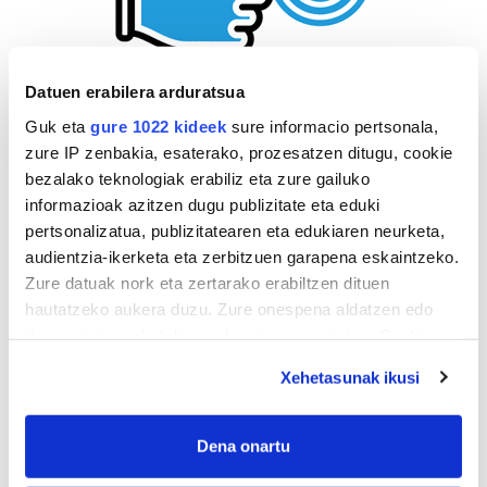
Datuen erabilera arduratsua
Guk eta
gure 1022 kideek
sure informacio pertsonala,
zure IP zenbakia, esaterako, prozesatzen ditugu, cookie
bezalako teknologiak erabiliz eta zure gailuko
informazioak azitzen dugu publizitate eta eduki
pertsonalizatua, publizitatearen eta edukiaren neurketa,
audientzia-ikerketa eta zerbitzuen garapena eskaintzeko.
Zure datuak nork eta zertarako erabiltzen dituen
hautatzeko aukera duzu. Zure onespena aldatzen edo
deuseztatzen ahal duzu edozein momentutan, Cookie
deklaraziotik edo Privacy triggerean klikatuz.
Xehetasunak ikusi
If you allow, we would also like to:
Collect information about your geographical
Dena onartu
location which can be accurate to within several
AGENDA