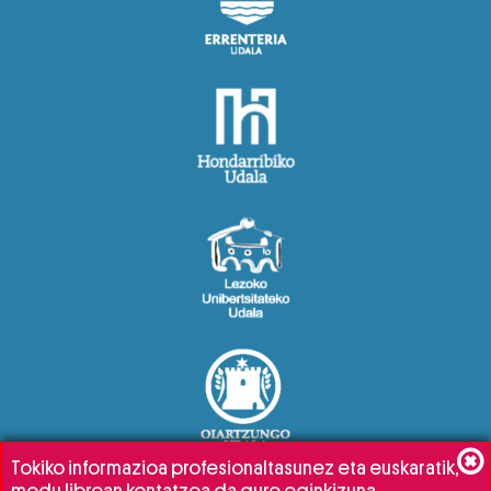
Tokiko informazioa profesionaltasunez eta euskaratik,
modu librean kontatzea da gure eginkizuna.