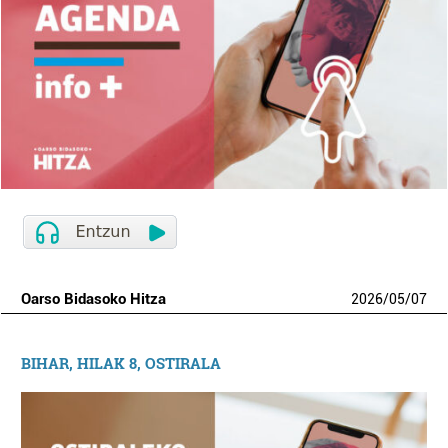
Oarso Bidasoko Hitza
2026
/
05
/
07
BIHAR, HILAK 8, OSTIRALA