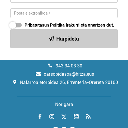
Pribatutasun Politika
irakurri eta onartzen dut.
Harpidetu
943 34 03 30
oarsobidasoa@hitza.eus
Nafarroa etorbidea 26, Errenteria-Orereta 20100
Nor gara