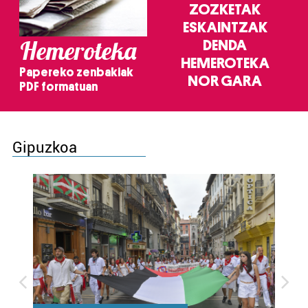
ZOZKETAK
ESKAINTZAK
Hemeroteka
DENDA
HEMEROTEKA
Papereko zenbakiak
NOR GARA
PDF formatuan
Gipuzkoa