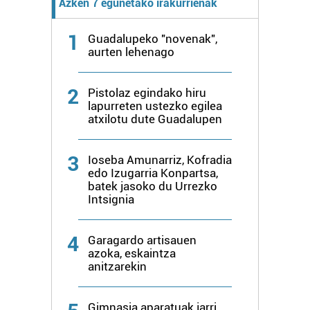
Azken 7 egunetako irakurrienak
1
Guadalupeko "novenak",
aurten lehenago
2
Pistolaz egindako hiru
lapurreten ustezko egilea
atxilotu dute Guadalupen
3
Ioseba Amunarriz, Kofradia
edo Izugarria Konpartsa,
batek jasoko du Urrezko
Intsignia
4
Garagardo artisauen
azoka, eskaintza
anitzarekin
Gimnasia aparatuak jarri