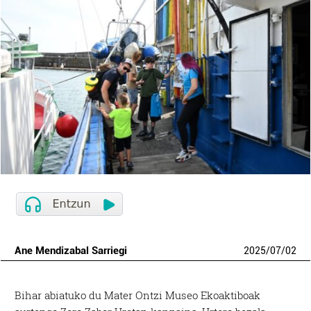
Ane Mendizabal Sarriegi
2025
/
07
/
02
Bihar abiatuko du Mater Ontzi Museo Ekoaktiboak