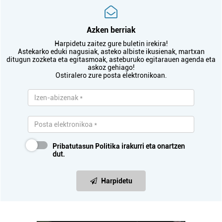
Azken berriak
Harpidetu zaitez gure buletin irekira!
Astekarko eduki nagusiak, asteko albiste ikusienak, martxan
ditugun zozketa eta egitasmoak, asteburuko egitarauen agenda eta
askoz gehiago!
Ostiralero zure posta elektronikoan.
Pribatutasun Politika
irakurri eta onartzen
dut.
Harpidetu