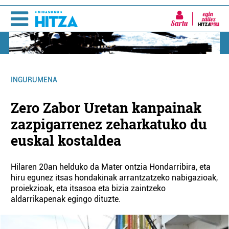
Sartu
INGURUMENA
Zero Zabor Uretan kanpainak
zazpigarrenez zeharkatuko du
euskal kostaldea
Hilaren 20an helduko da Mater ontzia Hondarribira, eta
hiru egunez itsas hondakinak arrantzatzeko nabigazioak,
proiekzioak, eta itsasoa eta bizia zaintzeko
aldarrikapenak egingo dituzte.