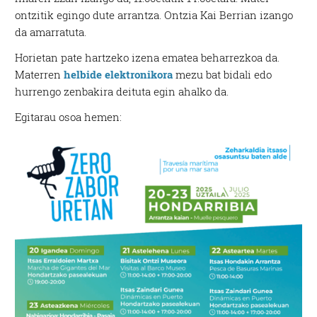
ontzitik egingo dute arrantza. Ontzia Kai Berrian izango
da amarratuta.
Horietan pate hartzeko izena ematea beharrezkoa da.
Materren
helbide elektronikora
mezu bat bidali edo
hurrengo zenbakira deituta egin ahalko da.
Egitarau osoa hemen: