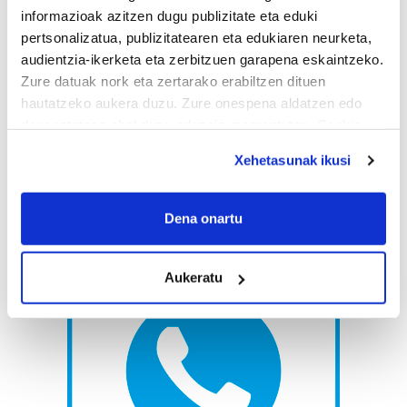
informazioak azitzen dugu publizitate eta eduki
pertsonalizatua, publizitatearen eta edukiaren neurketa,
audientzia-ikerketa eta zerbitzuen garapena eskaintzeko.
Zure datuak nork eta zertarako erabiltzen dituen
hautatzeko aukera duzu. Zure onespena aldatzen edo
deuseztatzen ahal duzu edozein momentutan, Cookie
deklaraziotik edo Privacy triggerean klikatuz.
Xehetasunak ikusi
If you allow, we would also like to:
Collect information about your geographical
Dena onartu
location which can be accurate to within several
meters
Aukeratu
Identify your device by actively scanning it for
specific characteristics (fingerprinting)
Find out more about how your personal data is processed
and set your preferences in the
details section
.
Guk eta gure bazkideek zure datu pertsonalak