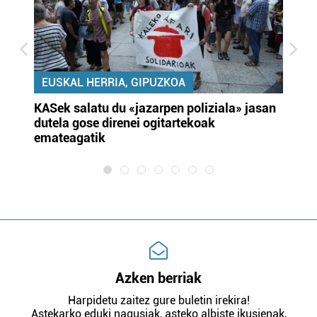
EUSKAL HERRIA, GIPUZKOA
KASek salatu du «jazarpen poliziala» jasan
Pa
dutela gose direnei ogitartekoak
da
emateagatik
«s
Azken berriak
Harpidetu zaitez gure buletin irekira!
Astekarko eduki nagusiak, asteko albiste ikusienak,