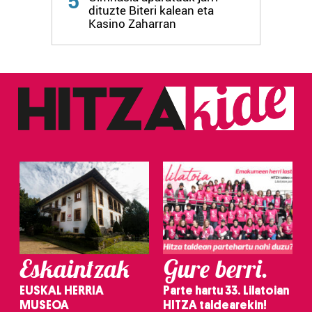
5
dituzte Biteri kalean eta
Kasino Zaharran
Eskaintzak
Gure berri.
EUSKAL HERRIA
Parte hartu 33. Lilatoian
MUSEOA
HITZA taldearekin!