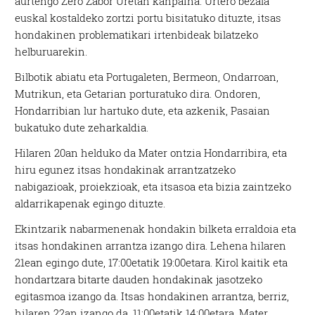
aurtengo Zero Zabor Uretan kanpaina. Urtero bezala
euskal kostaldeko zortzi portu bisitatuko dituzte, itsas
hondakinen problematikari irtenbideak bilatzeko
helburuarekin.
Bilbotik abiatu eta Portugaleten, Bermeon, Ondarroan,
Mutrikun, eta Getarian porturatuko dira. Ondoren,
Hondarribian lur hartuko dute, eta azkenik, Pasaian
bukatuko dute zeharkaldia.
Hilaren 20an helduko da Mater ontzia Hondarribira, eta
hiru egunez itsas hondakinak arrantzatzeko
nabigazioak, proiekzioak, eta itsasoa eta bizia zaintzeko
aldarrikapenak egingo dituzte.
Ekintzarik nabarmenenak hondakin bilketa erraldoia eta
itsas hondakinen arrantza izango dira. Lehena hilaren
21ean egingo dute, 17:00etatik 19:00etara. Kirol kaitik eta
hondartzara bitarte dauden hondakinak jasotzeko
egitasmoa izango da. Itsas hondakinen arrantza, berriz,
hilaren 22an izango da, 11:00etatik 14:00etara. Mater