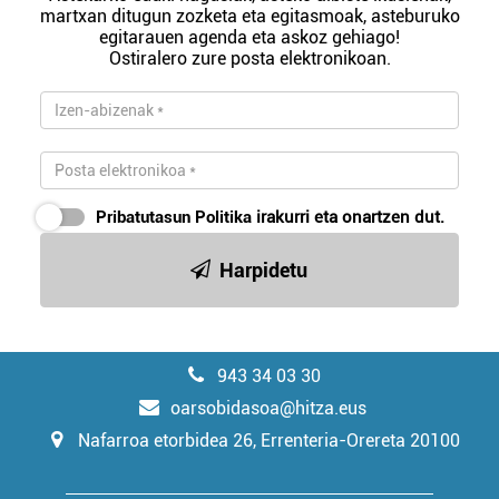
martxan ditugun zozketa eta egitasmoak, asteburuko
egitarauen agenda eta askoz gehiago!
Ostiralero zure posta elektronikoan.
Pribatutasun Politika
irakurri eta onartzen dut.
Harpidetu
943 34 03 30
oarsobidasoa@hitza.eus
Nafarroa etorbidea 26, Errenteria-Orereta 20100