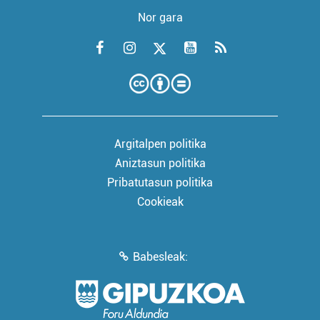
Nor gara
Argitalpen politika
Aniztasun politika
Pribatutasun politika
Cookieak
Babesleak: