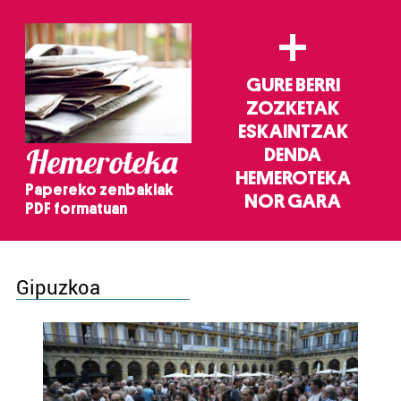
+
GURE BERRI
ZOZKETAK
ESKAINTZAK
Hemeroteka
DENDA
HEMEROTEKA
Papereko zenbakiak
NOR GARA
PDF formatuan
Gipuzkoa