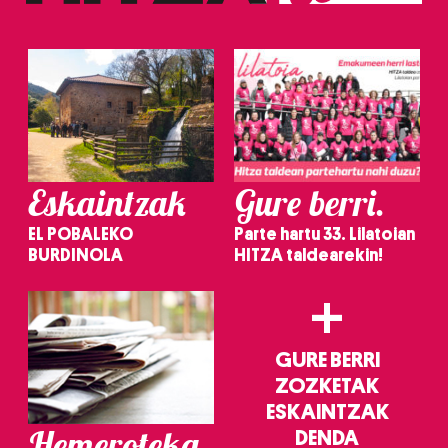
Eskaintzak
Gure berri.
EL POBALEKO
Parte hartu 33. Lilatoian
BURDINOLA
HITZA taldearekin!
+
GURE BERRI
ZOZKETAK
ESKAINTZAK
Hemeroteka
DENDA