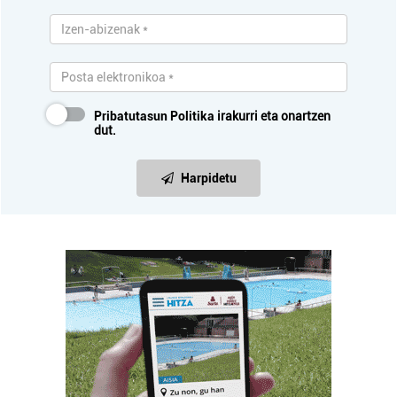
Pribatutasun Politika
irakurri eta onartzen
dut.
Harpidetu