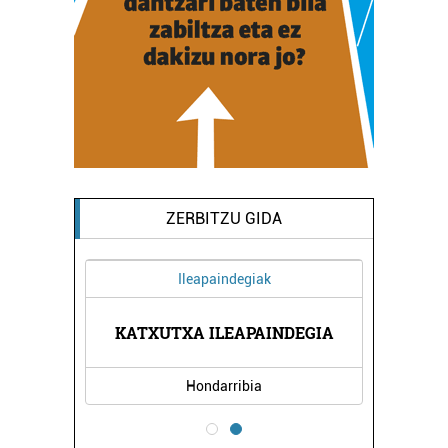
ZERBITZU GIDA
Ileapaindegiak
IOAK
KATXUTXA ILEAPAINDEGIA
SAM
Hondarribia