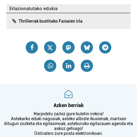
Erlazionatutako edukia
Thrillerrak bustitako Faisaien irla
Azken berriak
Harpidetu zaitez gure buletin irekira!
Astekarko eduki nagusiak, asteko albiste ikusienak, martxan
ditugun zozketa eta egitasmoak, asteburuko egitarauen agenda eta
askoz gehiago!
Ostiralero zure posta elektronikoan.