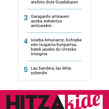
atxilotu dute Guadalupen
3
Garagardo artisauen
azoka, eskaintza
anitzarekin
4
Ioseba Amunarriz, Kofradia
edo Izugarria Konpartsa,
batek jasoko du Urrezko
Intsignia
5
Lau bandera, lau lehia
ezberdin