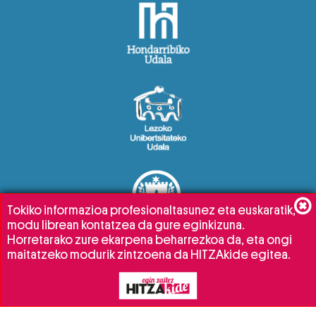
Tokiko informazioa profesionaltasunez eta euskaratik,
modu librean kontatzea da gure eginkizuna.
Horretarako zure ekarpena beharrezkoa da, eta ongi
maitatzeko modurik zintzoena da HITZAkide egitea.