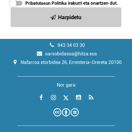
Pribatutasun Politika
irakurri eta onartzen dut.
Harpidetu
943 34 03 30
oarsobidasoa@hitza.eus
Nafarroa etorbidea 26, Errenteria-Orereta 20100
Nor gara