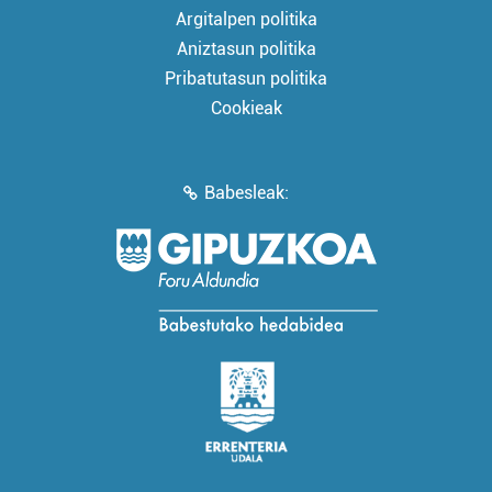
Argitalpen politika
Aniztasun politika
Pribatutasun politika
Cookieak
Babesleak: