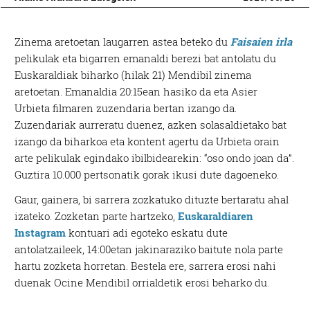
Zinema aretoetan laugarren astea beteko du
Faisaien irla
pelikulak eta bigarren emanaldi berezi bat antolatu du
Euskaraldiak biharko (hilak 21) Mendibil zinema
aretoetan. Emanaldia 20:15ean hasiko da eta Asier
Urbieta filmaren zuzendaria bertan izango da.
Zuzendariak aurreratu duenez, azken solasaldietako bat
izango da biharkoa eta kontent agertu da Urbieta orain
arte pelikulak egindako ibilbidearekin: “oso ondo joan da”.
Guztira 10.000 pertsonatik gorak ikusi dute dagoeneko.
Gaur, gainera, bi sarrera zozkatuko dituzte bertaratu ahal
izateko. Zozketan parte hartzeko,
Euskaraldiaren
Instagram
kontuari adi egoteko eskatu dute
antolatzaileek, 14:00etan jakinaraziko baitute nola parte
hartu zozketa horretan. Bestela ere, sarrera erosi nahi
duenak Ocine Mendibil orrialdetik erosi beharko du.