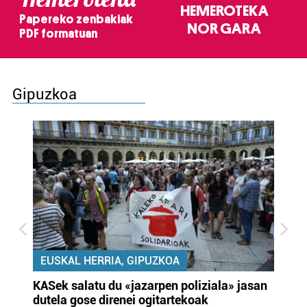
HEMEROTEKA
Papereko zenbakiak
NOR GARA
PDF formatuan
Gipuzkoa
EUSKAL HERRIA, GIPUZKOA
KASek salatu du «jazarpen poliziala» jasan
Pa
dutela gose direnei ogitartekoak
da