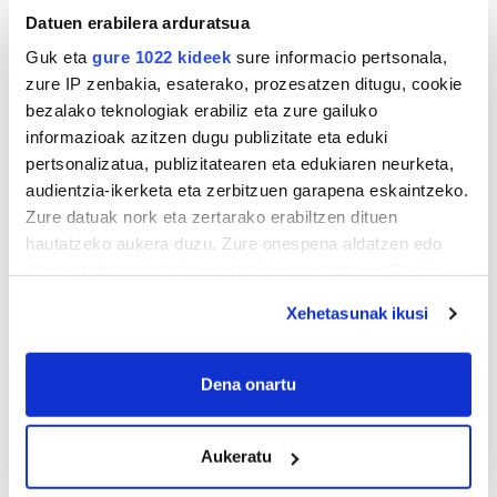
Datuen erabilera arduratsua
Guk eta
gure 1022 kideek
sure informacio pertsonala,
zure IP zenbakia, esaterako, prozesatzen ditugu, cookie
bezalako teknologiak erabiliz eta zure gailuko
informazioak azitzen dugu publizitate eta eduki
pertsonalizatua, publizitatearen eta edukiaren neurketa,
audientzia-ikerketa eta zerbitzuen garapena eskaintzeko.
Zure datuak nork eta zertarako erabiltzen dituen
hautatzeko aukera duzu. Zure onespena aldatzen edo
deuseztatzen ahal duzu edozein momentutan, Cookie
deklaraziotik edo Privacy triggerean klikatuz.
Xehetasunak ikusi
If you allow, we would also like to:
Collect information about your geographical
Dena onartu
location which can be accurate to within several
meters
AGENDA
Aukeratu
Identify your device by actively scanning it for
specific characteristics (fingerprinting)