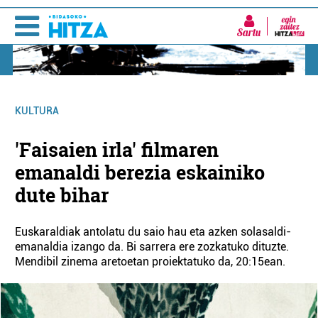
Sartu
KULTURA
'Faisaien irla' filmaren
emanaldi berezia eskainiko
dute bihar
Euskaraldiak antolatu du saio hau eta azken solasaldi-
emanaldia izango da. Bi sarrera ere zozkatuko dituzte.
Mendibil zinema aretoetan proiektatuko da, 20:15ean.