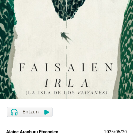
Alaine Aranburu Etxegoien
2025
/
05
/
20