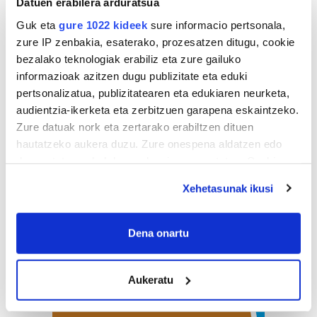
Datuen erabilera arduratsua
Guk eta
gure 1022 kideek
sure informacio pertsonala,
zure IP zenbakia, esaterako, prozesatzen ditugu, cookie
bezalako teknologiak erabiliz eta zure gailuko
informazioak azitzen dugu publizitate eta eduki
pertsonalizatua, publizitatearen eta edukiaren neurketa,
audientzia-ikerketa eta zerbitzuen garapena eskaintzeko.
Zure datuak nork eta zertarako erabiltzen dituen
hautatzeko aukera duzu. Zure onespena aldatzen edo
deuseztatzen ahal duzu edozein momentutan, Cookie
deklaraziotik edo Privacy triggerean klikatuz.
Xehetasunak ikusi
If you allow, we would also like to:
Collect information about your geographical
Dena onartu
location which can be accurate to within several
meters
Aukeratu
Identify your device by actively scanning it for
specific characteristics (fingerprinting)