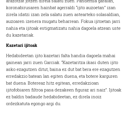
arazotzat jotzen direla salatu zuen. Pandemia garaian,
koronabirusaren hainbat agerraldi “ijito auzoetan” izan
zirela idatzi izan zela salatu zuen astearteko solasaldian,
auzoaren izenera mugatu beharrean. Fokua ijitoetan jarri
nahia eta ijitoak estigmatizatu nahia dagoela atzean uste
du kazetariak.
Kazetari ijitoak
Hedabideetan ijito kazetari falta handia dagoela mahai
gainean jarri zuen Garciak. “Kazetaritza ikasi duten ijito
asko ezagutzen ditut, baina ez dut bat bera ere ezagutzen
erredakzio batean lan egiten duena, eta botere karguren
bat duena. Botereaz hitz egitean, erredakzioan
ijitofobiaren filtroa pasa dezakeen figuraz ari naiz”. Ijitoak
ez baldin badaude hedabideetan, ez direla inoiz
ordezkatuta egongo argi du.