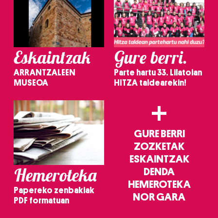
Eskaintzak
Gure berri.
ARRANTZALEEN
Parte hartu 33. Lilatoian
MUSEOA
HITZA taldearekin!
+
GURE BERRI
ZOZKETAK
ESKAINTZAK
Hemeroteka
DENDA
HEMEROTEKA
Papereko zenbakiak
NOR GARA
PDF formatuan