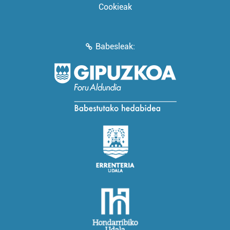
Cookieak
Babesleak: