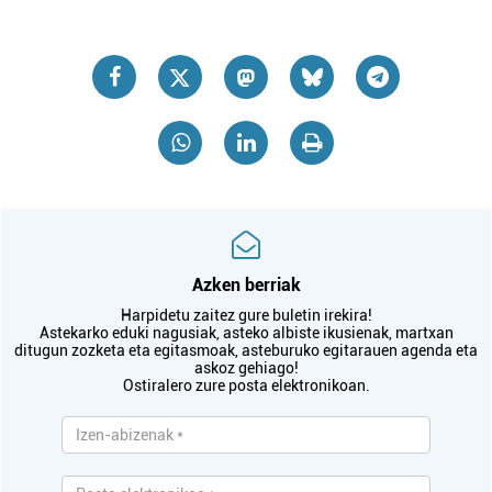
Azken berriak
Harpidetu zaitez gure buletin irekira!
Astekarko eduki nagusiak, asteko albiste ikusienak, martxan
ditugun zozketa eta egitasmoak, asteburuko egitarauen agenda eta
askoz gehiago!
Ostiralero zure posta elektronikoan.