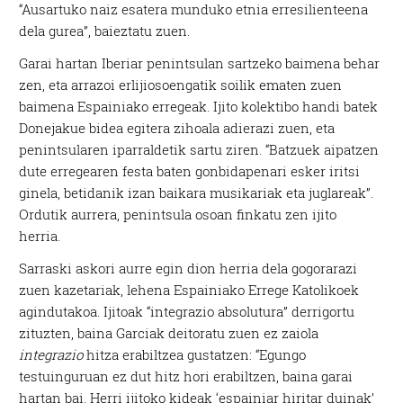
“Ausartuko naiz esatera munduko etnia erresilienteena
dela gurea”, baieztatu zuen.
Garai hartan Iberiar penintsulan sartzeko baimena behar
zen, eta arrazoi erlijiosoengatik soilik ematen zuen
baimena Espainiako erregeak. Ijito kolektibo handi batek
Donejakue bidea egitera zihoala adierazi zuen, eta
penintsularen iparraldetik sartu ziren. “Batzuek aipatzen
dute erregearen festa baten gonbidapenari esker iritsi
ginela, betidanik izan baikara musikariak eta juglareak”.
Ordutik aurrera, penintsula osoan finkatu zen ijito
herria.
Sarraski askori aurre egin dion herria dela gogorarazi
zuen kazetariak, lehena Espainiako Errege Katolikoek
agindutakoa. Ijitoak “integrazio absolutura” derrigortu
zituzten, baina Garciak deitoratu zuen ez zaiola
integrazio
hitza erabiltzea gustatzen: “Egungo
testuinguruan ez dut hitz hori erabiltzen, baina garai
hartan bai. Herri ijitoko kideak ‘espainiar hiritar duinak’