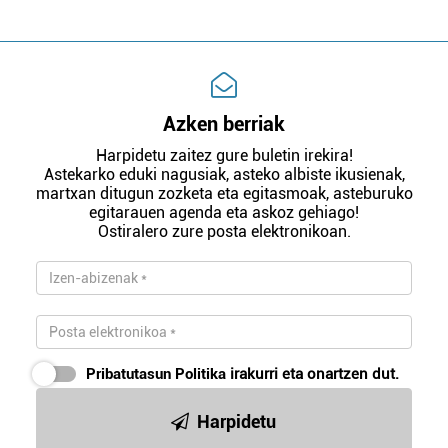
Azken berriak
Harpidetu zaitez gure buletin irekira!
Astekarko eduki nagusiak, asteko albiste ikusienak,
martxan ditugun zozketa eta egitasmoak, asteburuko
egitarauen agenda eta askoz gehiago!
Ostiralero zure posta elektronikoan.
Pribatutasun Politika
irakurri eta onartzen dut.
Harpidetu