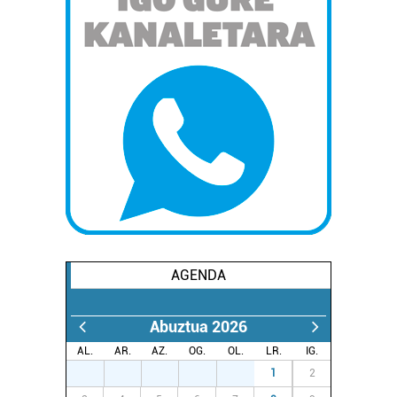
AGENDA
Abuztua 2026
AL.
AR.
AZ.
OG.
OL.
LR.
IG.
27
28
29
30
31
1
2