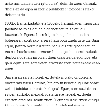
aske mintzatzen zen ijitofobiaz”, definitu zuen Garciak.
“Inoiz ez da egon arazorik publikoki ijitofoboa izateko”,
deitoratu du.
1960ko hamarkadatik eta 1990eko hamarkaden inguruan
jaiotako asko ez daudela alfabetizatuta salatu du
kazetariak. Egoera horrek ijitoak zapaltzen dabilen
boterearen kontrako jarrera hauspotu zuela uste du. Gaur
egun, jarrera horrek irauten badu, gizarte globalizatuan
eta bat-batekotasunarenean hazteagatik da, estimuluak
denbora guztian jasotzen duen gizartea da egungoa, eta
gaur egun sare sozialetan arrazista izan zaitezkeela esan
zuen.
Jarrera arrazista horiek ez dutela inolako ondoriorik
ohartarazi zuen Garciak, “eta oroitu behar dugu iaz onartu
zela ijitofobiaren kontrako legea”. Egun, sare sozialetan
ijitoen aurkako mezuak idatzita ere, legeak ez duela
ezertan eraginik salatu zuen. “Egunero irakurtzen ditugu
ijitoen kontrako iruzkinak, eta horiek salatzean,