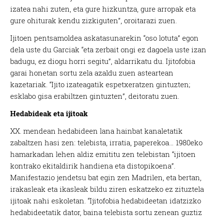
izatea nahi zuten, eta gure hizkuntza, gure arropak eta
gure ohiturak kendu zizkiguten”, oroitarazi zuen.
Ijitoen pentsamoldea askatasunarekin “oso lotuta” egon
dela uste du Garciak “eta zerbait ongi ez dagoela uste izan
badugu, ez diogu horri segitu”, aldarrikatu du. Ijitofobia
garai honetan sortu zela azaldu zuen asteartean
kazetariak. “Ijito izateagatik espetxeratzen gintuzten;
esklabo gisa erabiltzen gintuzten”, deitoratu zuen.
Hedabideak eta ijitoak
XX. mendean hedabideen lana hainbat kanaletatik
zabaltzen hasi zen: telebista, irratia, paperekoa… 1980eko
hamarkadan lehen aldiz emititu zen telebistan “ijitoen
kontrako ekitaldirik handiena eta distopikoena”.
Manifestazio jendetsu bat egin zen Madrilen, eta bertan,
irakasleak eta ikasleak bildu ziren eskatzeko ez zituztela
ijitoak nahi eskoletan. “Ijitofobia hedabideetan idatzizko
hedabideetatik dator, baina telebista sortu zenean guztiz