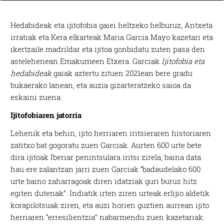
Hedabideak eta ijitofobia gaiei heltzeko helburuz, Antxeta
irratiak eta Kera elkarteak Maria Garcia Mayo kazetari eta
ikertzaile madrildar eta ijitoa gonbidatu zuten pasa den
astelehenean Emakumeen Etxera. Garciak
Ijitofobia eta
hedabideak
gaiak aztertu zituen 2021ean bere gradu
bukaerako lanean, eta auzia gizarteratzeko saioa da
eskaini zuena.
Ijitofobiaren jatorria
Lehenik eta behin, ijito herriaren iritsieraren historiaren
zatitxo bat gogoratu zuen Garciak. Aurten 600 urte bete
dira ijitoak Iberiar penintsulara iritsi zirela, baina data
hau ere zalantzan jarri zuen Garciak “badaudelako 600
urte baino zaharragoak diren idatziak guri buruz hitz
egiten dutenak”. Indiatik irten ziren urteak erlijio aldetik
korapilotsuak ziren, eta auzi horien guztien aurrean ijito
herriaren “erresilientzia” nabarmendu zuen kazetariak.