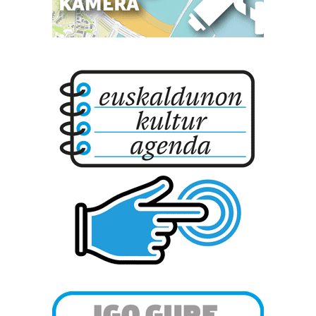
datuen atalean. Edozein unetan alda edo ken dezakezu
zure baimena Cookieen adierazpenean.
Webgune honek cookie propioak eta hirugarrenen cookie-
fitxategiak erabiltzen ditu. Zure esperientzia eta
zerbitzuak hobetzeko asmoz, cookie teknologiaz
baliatzen gara. Ohar hau onartuz gero, teknologia hori
erabiltzeko baimen esplizitua ematen diguzu.
Gehiago
irakurri