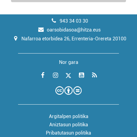
943 34 03 30
oarsobidasoa@hitza.eus
Nafarroa etorbidea 26, Errenteria-Orereta 20100
Nor gara
Argitalpen politika
Aniztasun politika
Pribatutasun politika