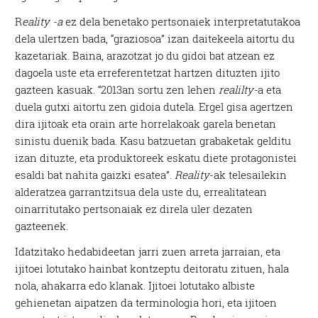
R
eality -a
ez dela benetako pertsonaiek interpretatutakoa
dela ulertzen bada, “graziosoa” izan daitekeela aitortu du
kazetariak. Baina, arazotzat jo du gidoi bat atzean ez
dagoela uste eta erreferentetzat hartzen dituzten ijito
gazteen kasuak. “2013an sortu zen lehen
realilty-
a eta
duela gutxi aitortu zen gidoia dutela. Ergel gisa agertzen
dira ijitoak eta orain arte horrelakoak garela benetan
sinistu duenik bada. Kasu batzuetan grabaketak gelditu
izan dituzte, eta produktoreek eskatu diete protagonistei
esaldi bat nahita gaizki esatea”.
Reality
-ak telesailekin
alderatzea garrantzitsua dela uste du, errealitatean
oinarritutako pertsonaiak ez direla uler dezaten
gazteenek.
Idatzitako hedabideetan jarri zuen arreta jarraian, eta
ijitoei lotutako hainbat kontzeptu deitoratu zituen, hala
nola, ahakarra edo klanak. Ijitoei lotutako albiste
gehienetan aipatzen da terminologia hori, eta ijitoen