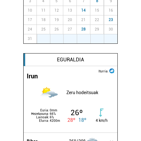
3
4
5
6
7
8
9
10
11
12
13
14
15
16
17
18
19
20
21
22
23
24
25
26
27
28
29
30
31
1
2
3
4
5
6
EGURALDIA
Iturria:
Irun
Zeru hodeitsuak
26º
Euria:
0mm
Hezetasuna:
66%
Lainoak:
6%
28º
18º
4 km/h
Elurra:
4200m