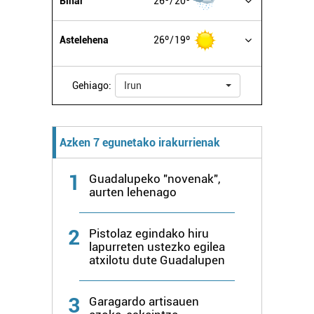
Bihar
26º
20º
Astelehena
26º
19º
Gehiago:
Irun
Azken 7 egunetako irakurrienak
1
Guadalupeko "novenak",
aurten lehenago
2
Pistolaz egindako hiru
lapurreten ustezko egilea
atxilotu dute Guadalupen
3
Garagardo artisauen