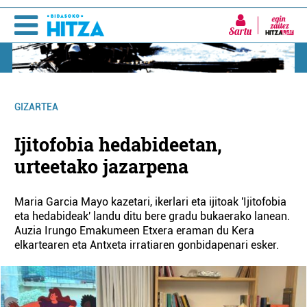
Sartu
GIZARTEA
Ijitofobia hedabideetan,
urteetako jazarpena
Maria Garcia Mayo kazetari, ikerlari eta ijitoak 'Ijitofobia
eta hedabideak' landu ditu bere gradu bukaerako lanean.
Auzia Irungo Emakumeen Etxera eraman du Kera
elkartearen eta Antxeta irratiaren gonbidapenari esker.