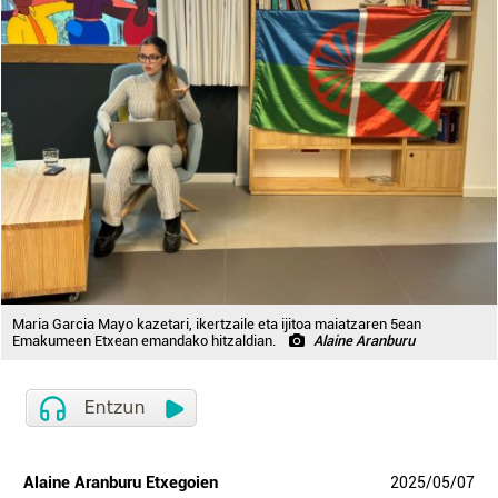
Maria Garcia Mayo kazetari, ikertzaile eta ijitoa maiatzaren 5ean
Emakumeen Etxean emandako hitzaldian.
Alaine Aranburu
Alaine Aranburu Etxegoien
2025
/
05
/
07