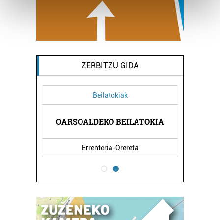
Find out more about how your personal data is processed
and set your preferences in the
details section
.
Guk eta gure bazkideek zure datu pertsonalak
prozesatzen ditugu, zure IP zenbakia, besteak beste,
teknologia erabiliz, cookieak adibidez, iragarki eta eduki
ZERBITZU GIDA
pertsonalizatuak eskaintzeko, iragarkiak eta edukia
neurtzeko, jendeari buruzko informazioa biltzeko eta
Beilatokiak
produktuak garatzeko. Zure datuak nork eta zertarako
erabiltzen dituen hauta dezakezu.
OARSOALDEKO BEILATOKIA
Bazkide batzuek ez dizute baimenik eskatzen, eta beren
interes komertzial legitimoetan babesten dira. Ikusi gure
Errenteria-Orereta
bazkideen zerrenda, beren ustez zein helburutarako
duten interes legitimoa eta horren aurka nola egin
dezakezun ikusteko.
Lortu zure datu pertsonalak prozesatzeko moduari
buruzko informazio gehiago eta ezarri zure lehentasunak