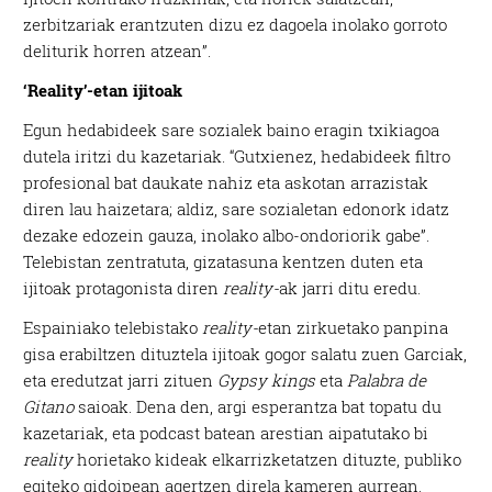
zerbitzariak erantzuten dizu ez dagoela inolako gorroto
deliturik horren atzean”.
‘Reality’-etan ijitoak
Egun hedabideek sare sozialek baino eragin txikiagoa
dutela iritzi du kazetariak. “Gutxienez, hedabideek filtro
profesional bat daukate nahiz eta askotan arrazistak
diren lau haizetara; aldiz, sare sozialetan edonork idatz
dezake edozein gauza, inolako albo-ondoriorik gabe”.
Telebistan zentratuta, gizatasuna kentzen duten eta
ijitoak protagonista diren
reality-
ak jarri ditu eredu.
Espainiako telebistako
reality-
etan zirkuetako panpina
gisa erabiltzen dituztela ijitoak gogor salatu zuen Garciak,
eta eredutzat jarri zituen
Gypsy kings
eta
Palabra de
Gitano
saioak. Dena den, argi esperantza bat topatu du
kazetariak, eta podcast batean arestian aipatutako bi
reality
horietako kideak elkarrizketatzen dituzte, publiko
egiteko gidoipean agertzen direla kameren aurrean.