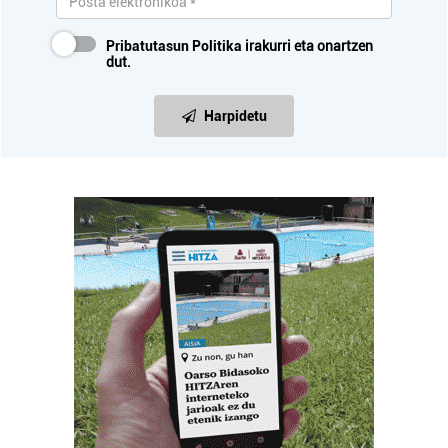
Pribatutasun Politika
irakurri eta onartzen
dut.
Harpidetu