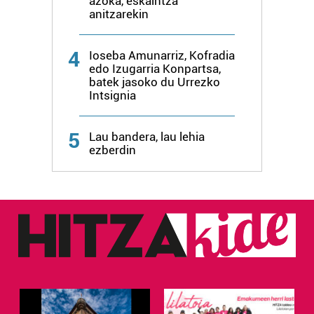
azoka, eskaintza
anitzarekin
4
Ioseba Amunarriz, Kofradia
edo Izugarria Konpartsa,
batek jasoko du Urrezko
Intsignia
5
Lau bandera, lau lehia
ezberdin