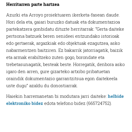
Herritarren parte hartzea
Azurki eta Arroyo proiektuaren ikerketa-fasean daude.
Hori dela eta, gaiari buruzko datuak eta dokumentazioa
partekatzera gonbidatu dituzte herritarrak: “Gerta daiteke
pertsona batzuek beren senideei entzundako istorioak
edo gertaerak, argazkiak edo objektuak ezagutzea, asko
nabarmentzen baitziren. Ez bakarrik jatorriagatik, baizik
eta armak erabiltzeko zuten gogo, borondate eta
trebetasunagatik, besteak beste. Horregatik, denbora asko
igaro den arren, gure gizarteko artxibo pribatuetan
oraindik dokumentazio garrantzitsua egon daitekeela
uste dugu” azaldu du donostiarrak.
Haiekin harremanetan bi modutara jarri daiteke:
helbide
elektroniko bidez
edota telefono bidez (665724752).