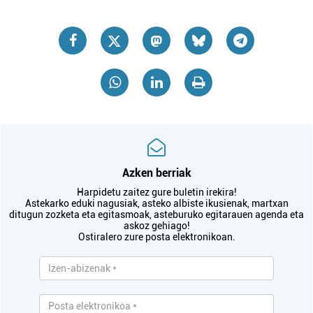
Azken berriak
Harpidetu zaitez gure buletin irekira!
Astekarko eduki nagusiak, asteko albiste ikusienak, martxan
ditugun zozketa eta egitasmoak, asteburuko egitarauen agenda eta
askoz gehiago!
Ostiralero zure posta elektronikoan.