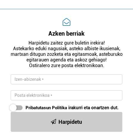
Azken berriak
Harpidetu zaitez gure buletin irekira!
Astekarko eduki nagusiak, asteko albiste ikusienak,
martxan ditugun zozketa eta egitasmoak, asteburuko
egitarauen agenda eta askoz gehiago!
Ostiralero zure posta elektronikoan.
Pribatutasun Politika
irakurri eta onartzen dut.
Harpidetu