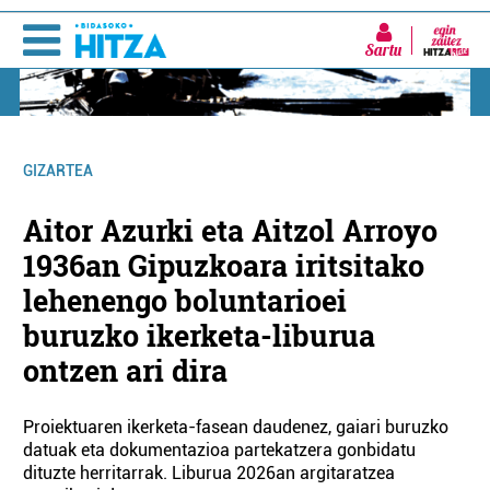
Sartu
GIZARTEA
Aitor Azurki eta Aitzol Arroyo
1936an Gipuzkoara iritsitako
lehenengo boluntarioei
buruzko ikerketa-liburua
ontzen ari dira
Proiektuaren ikerketa-fasean daudenez, gaiari buruzko
datuak eta dokumentazioa partekatzera gonbidatu
dituzte herritarrak. Liburua 2026an argitaratzea