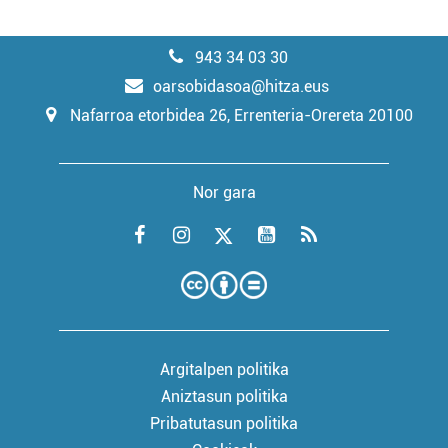
943 34 03 30
oarsobidasoa@hitza.eus
Nafarroa etorbidea 26, Errenteria-Orereta 20100
Nor gara
Argitalpen politika
Aniztasun politika
Pribatutasun politika