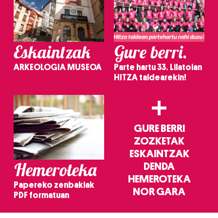
Eskaintzak
Gure berri.
ARKEOLOGIA MUSEOA
Parte hartu 33. Lilatoian
HITZA taldearekin!
+
GURE BERRI
ZOZKETAK
ESKAINTZAK
Hemeroteka
DENDA
HEMEROTEKA
Papereko zenbakiak
NOR GARA
PDF formatuan