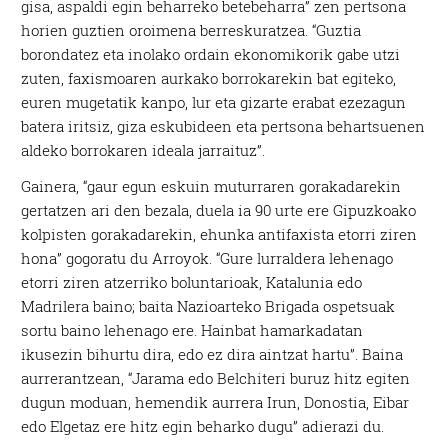
gisa, aspaldi egin beharreko betebeharra” zen pertsona
horien guztien oroimena berreskuratzea. “Guztia
borondatez eta inolako ordain ekonomikorik gabe utzi
zuten, faxismoaren aurkako borrokarekin bat egiteko,
euren mugetatik kanpo, lur eta gizarte erabat ezezagun
batera iritsiz, giza eskubideen eta pertsona behartsuenen
aldeko borrokaren ideala jarraituz”.
Gainera, “gaur egun eskuin muturraren gorakadarekin
gertatzen ari den bezala, duela ia 90 urte ere Gipuzkoako
kolpisten gorakadarekin, ehunka antifaxista etorri ziren
hona” gogoratu du Arroyok. “Gure lurraldera lehenago
etorri ziren atzerriko boluntarioak, Katalunia edo
Madrilera baino; baita Nazioarteko Brigada ospetsuak
sortu baino lehenago ere. Hainbat hamarkadatan
ikusezin bihurtu dira, edo ez dira aintzat hartu”. Baina
aurrerantzean, “Jarama edo Belchiteri buruz hitz egiten
dugun moduan, hemendik aurrera Irun, Donostia, Eibar
edo Elgetaz ere hitz egin beharko dugu” adierazi du.