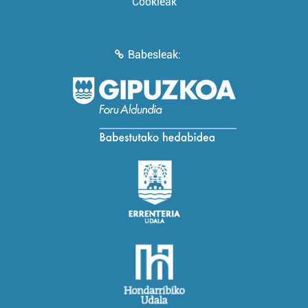
Cookieak
Babesleak: