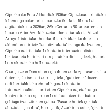
Gipuzkoako Foru Aldundiak 1936an Gipuzkoara iritsitako
lehenengo boluntarioei buruzko ikerketa-liburu bat
argitaratuko du 2026an, 36ko Gerraren 90. urteurrenean.
Liburua Aitor Azurki kazetari donostiarrak eta Aitzol
Arroyo historialari hondarribiarrak idatziko dute, eta
aldundiaren iritziz “lan aitzindaria” izango da. Izan ere,
Gipuzkoara iritsitako boluntario internazionalisten
bizitzari eta heriotzari erreparatuko diote egileek, historia
berreskuratzeko helburuarekin.
Gaur goizean Donostian egin duten aurkezpenean azaldu
dutenez, faxismoari aurre egiteko, “gutxienez” dozena
erdi herrialdetako ehundik gora boluntario
internazionalista etorri ziren Gipuzkoara, eta Irungo
kontzentrazio-esparruan bostehun atzerritar baino
gehiago izan zituzten gatibu. “Pasarte horiek guztiak
ahaztuta egon dira”, horregatik, Azurkiren ustez, “gizarte