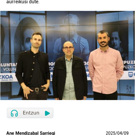
aurreikusi dute.
Ane Mendizabal Sarriegi
2025
/
04
/
09