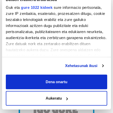
Guk eta
gure 1022 kideek
sure informacio pertsonala,
zure IP zenbakia, esaterako, prozesatzen ditugu, cookie
bezalako teknologiak erabiliz eta zure gailuko
informazioak azitzen dugu publizitate eta eduki
pertsonalizatua, publizitatearen eta edukiaren neurketa,
audientzia-ikerketa eta zerbitzuen garapena eskaintzeko.
Zure datuak nork eta zertarako erabiltzen dituen
hautatzeko aukera duzu. Zure onespena aldatzen edo
deuseztatzen ahal duzu edozein momentutan, Cookie
deklaraziotik edo Privacy triggerean klikatuz.
Xehetasunak ikusi
If you allow, we would also like to:
Collect information about your geographical
Dena onartu
location which can be accurate to within several
meters
Aukeratu
Identify your device by actively scanning it for
specific characteristics (fingerprinting)
Find out more about how your personal data is processed