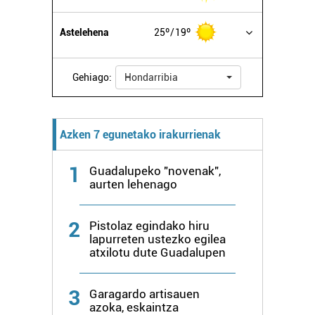
Astelehena
25º
19º
Gehiago:
Hondarribia
Azken 7 egunetako irakurrienak
1
Guadalupeko "novenak",
aurten lehenago
2
Pistolaz egindako hiru
lapurreten ustezko egilea
atxilotu dute Guadalupen
3
Garagardo artisauen
azoka, eskaintza