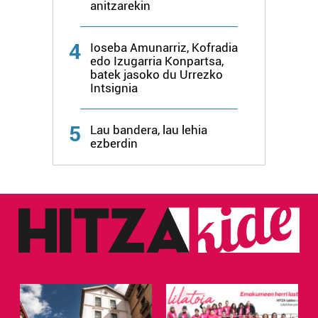
anitzarekin
4
Ioseba Amunarriz, Kofradia
edo Izugarria Konpartsa,
batek jasoko du Urrezko
Intsignia
5
Lau bandera, lau lehia
ezberdin