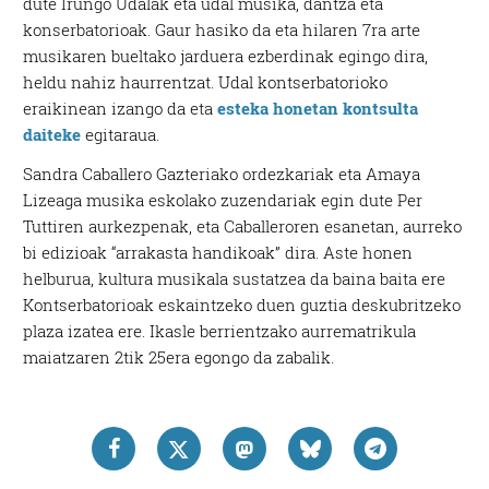
dute Irungo Udalak eta udal musika, dantza eta
konserbatorioak. Gaur hasiko da eta hilaren 7ra arte
musikaren bueltako jarduera ezberdinak egingo dira,
heldu nahiz haurrentzat. Udal kontserbatorioko
eraikinean izango da eta
esteka honetan kontsulta
daiteke
egitaraua.
Sandra Caballero Gazteriako ordezkariak eta Amaya
Lizeaga musika eskolako zuzendariak egin dute Per
Tuttiren aurkezpenak, eta Caballeroren esanetan, aurreko
bi edizioak “arrakasta handikoak” dira. Aste honen
helburua, kultura musikala sustatzea da baina baita ere
Kontserbatorioak eskaintzeko duen guztia deskubritzeko
plaza izatea ere. Ikasle berrientzako aurrematrikula
maiatzaren 2tik 25era egongo da zabalik.