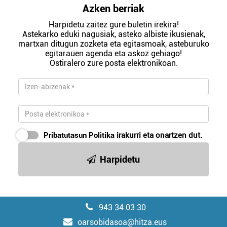
Azken berriak
Harpidetu zaitez gure buletin irekira!
Astekarko eduki nagusiak, asteko albiste ikusienak,
martxan ditugun zozketa eta egitasmoak, asteburuko
egitarauen agenda eta askoz gehiago!
Ostiralero zure posta elektronikoan.
Pribatutasun Politika
irakurri eta onartzen dut.
Harpidetu
943 34 03 30
oarsobidasoa@hitza.eus