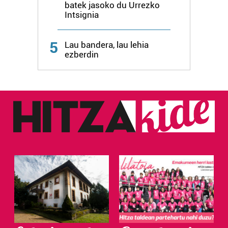
batek jasoko du Urrezko
Intsignia
5
Lau bandera, lau lehia
ezberdin