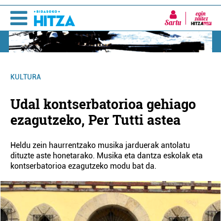
Sartu
KULTURA
Udal kontserbatorioa gehiago
ezagutzeko, Per Tutti astea
Heldu zein haurrentzako musika jarduerak antolatu
dituzte aste honetarako. Musika eta dantza eskolak eta
kontserbatorioa ezagutzeko modu bat da.