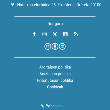
Nafarroa etorbidea 26, Errenteria-Orereta 20100
Nor gara
Argitalpen politika
Aniztasun politika
Pribatutasun politika
Cookieak
Babesleak: