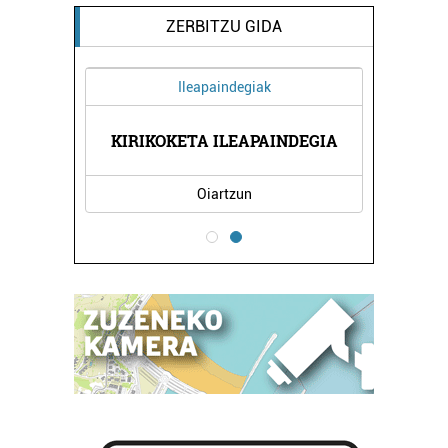
ZERBITZU GIDA
Ileapaindegiak
TEGIA
KIRIKOKETA ILEAPAINDEGIA
PASA
Oiartzun