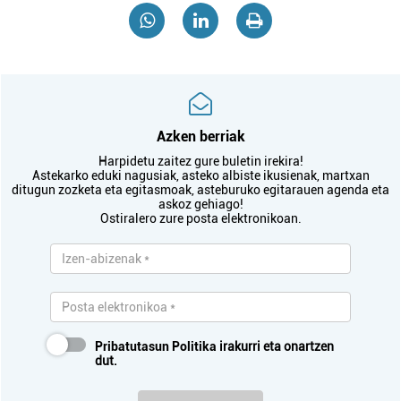
Azken berriak
Harpidetu zaitez gure buletin irekira!
Astekarko eduki nagusiak, asteko albiste ikusienak, martxan
ditugun zozketa eta egitasmoak, asteburuko egitarauen agenda eta
askoz gehiago!
Ostiralero zure posta elektronikoan.
Pribatutasun Politika
irakurri eta onartzen
dut.