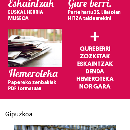
Eskaintzak
Gure berri.
EUSKAL HERRIA
Parte hartu 33. Lilatoian
MUSEOA
HITZA taldearekin!
+
GURE BERRI
ZOZKETAK
ESKAINTZAK
Hemeroteka
DENDA
HEMEROTEKA
Papereko zenbakiak
NOR GARA
PDF formatuan
Gipuzkoa