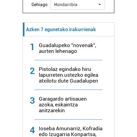
Webgune honek cookie propioak eta hirugarrenen cookie-
Gehiago:
Hondarribia
fitxategiak erabiltzen ditu. Zure esperientzia eta
zerbitzuak hobetzeko asmoz, cookie teknologiaz
baliatzen gara. Ohar hau onartuz gero, teknologia hori
Azken 7 egunetako irakurrienak
erabiltzeko baimen esplizitua ematen diguzu.
Gehiago
irakurri
1
Guadalupeko "novenak",
aurten lehenago
2
Pistolaz egindako hiru
lapurreten ustezko egilea
atxilotu dute Guadalupen
3
Garagardo artisauen
azoka, eskaintza
anitzarekin
4
Ioseba Amunarriz, Kofradia
edo Izugarria Konpartsa,