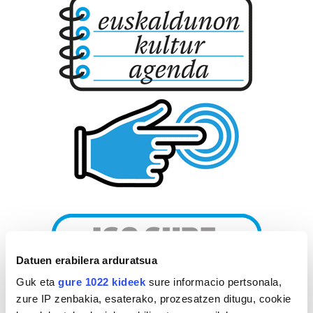
Datuen erabilera arduratsua
Guk eta
gure 1022 kideek
sure informacio pertsonala,
zure IP zenbakia, esaterako, prozesatzen ditugu, cookie