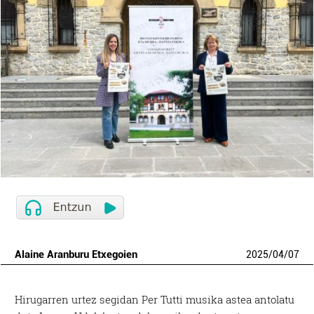
Alaine Aranburu Etxegoien
2025
/
04
/
07
Hirugarren urtez segidan Per Tutti musika astea antolatu