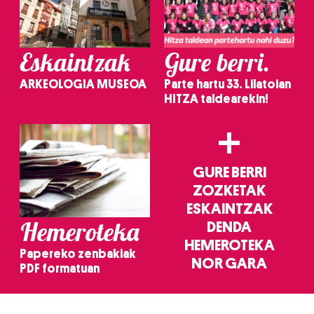
Eskaintzak
Gure berri.
ARKEOLOGIA MUSEOA
Parte hartu 33. Lilatoian
HITZA taldearekin!
+
GURE BERRI
ZOZKETAK
ESKAINTZAK
Hemeroteka
DENDA
HEMEROTEKA
Papereko zenbakiak
NOR GARA
PDF formatuan