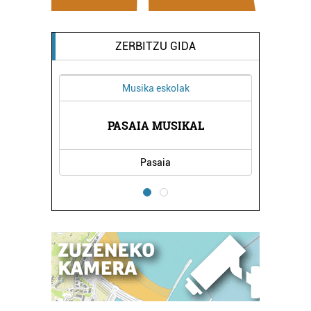
ZERBITZU GIDA
Musika eskolak
TUR
AL
PASAIA MUSIKAL
Pasaia