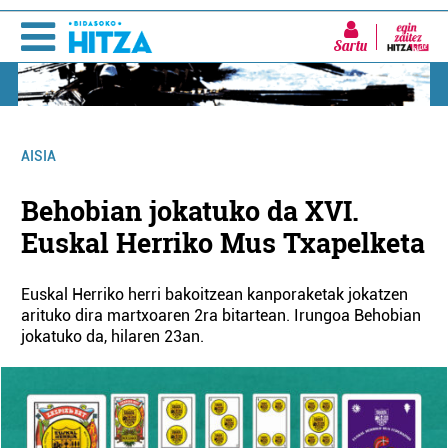
Sartu
AISIA
Behobian jokatuko da XVI.
Euskal Herriko Mus Txapelketa
Euskal Herriko herri bakoitzean kanporaketak jokatzen
arituko dira martxoaren 2ra bitartean. Irungoa Behobian
jokatuko da, hilaren 23an.