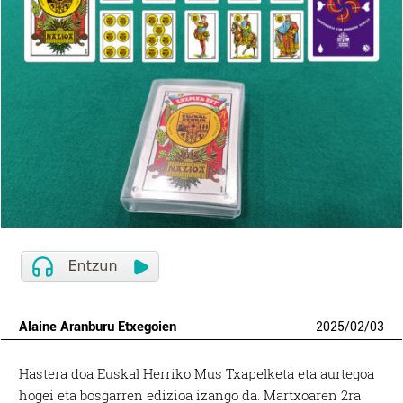
Alaine Aranburu Etxegoien
2025
/
02
/
03
Hastera doa Euskal Herriko Mus Txapelketa eta aurtegoa
hogei eta bosgarren edizioa izango da. Martxoaren 2ra