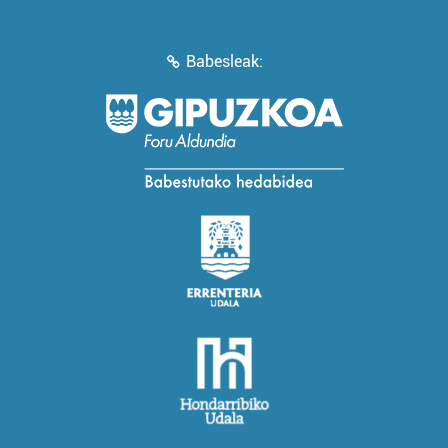
Babesleak: