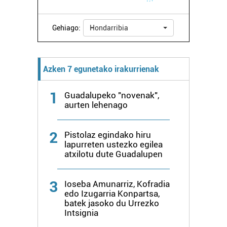
zure baimena Cookieen adierazpenean.
Gehiago:
Hondarribia
Webgune honek cookie propioak eta hirugarrenen cookie-
fitxategiak erabiltzen ditu. Zure esperientzia eta
zerbitzuak hobetzeko asmoz, cookie teknologiaz
Azken 7 egunetako irakurrienak
baliatzen gara. Ohar hau onartuz gero, teknologia hori
erabiltzeko baimen esplizitua ematen diguzu.
Gehiago
1
Guadalupeko "novenak",
irakurri
aurten lehenago
2
Pistolaz egindako hiru
lapurreten ustezko egilea
atxilotu dute Guadalupen
3
Ioseba Amunarriz, Kofradia
edo Izugarria Konpartsa,
batek jasoko du Urrezko
Intsignia