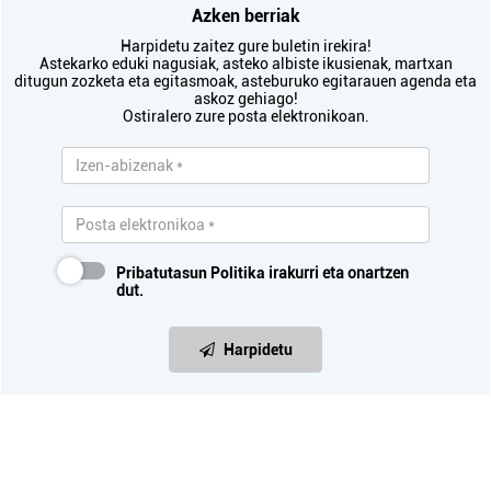
Azken berriak
Harpidetu zaitez gure buletin irekira!
Astekarko eduki nagusiak, asteko albiste ikusienak, martxan
ditugun zozketa eta egitasmoak, asteburuko egitarauen agenda eta
askoz gehiago!
Ostiralero zure posta elektronikoan.
Pribatutasun Politika
irakurri eta onartzen
dut.
Harpidetu