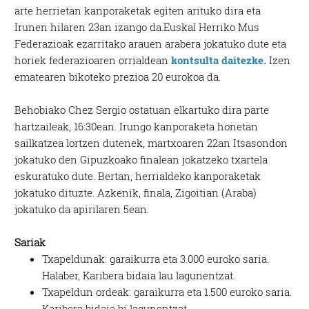
arte herrietan kanporaketak egiten arituko dira eta
Irunen hilaren 23an izango da.Euskal Herriko Mus
Federazioak ezarritako arauen arabera jokatuko dute eta
horiek federazioaren orrialdean
kontsulta daitezke.
Izen
ematearen bikoteko prezioa 20 eurokoa da.
Behobiako Chez Sergio ostatuan elkartuko dira parte
hartzaileak, 16:30ean. Irungo kanporaketa honetan
sailkatzea lortzen dutenek, martxoaren 22an Itsasondon
jokatuko den Gipuzkoako finalean jokatzeko txartela
eskuratuko dute. Bertan, herrialdeko kanporaketak
jokatuko dituzte. Azkenik, finala, Zigoitian (Araba)
jokatuko da apirilaren 5ean.
Sariak
Txapeldunak: garaikurra eta 3.000 euroko saria.
Halaber, Karibera bidaia lau lagunentzat.
Txapeldun ordeak: garaikurra eta 1.500 euroko saria.
Karibera bidaia bi lagunentzat.