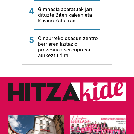
4
Gimnasia aparatuak jarri
dituzte Biteri kalean eta
Kasino Zaharran
5
Oinaurreko osasun zentro
berriaren lizitazio
prozesuan sei enpresa
aurkeztu dira