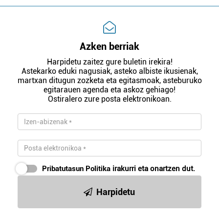
Azken berriak
Harpidetu zaitez gure buletin irekira!
Astekarko eduki nagusiak, asteko albiste ikusienak,
martxan ditugun zozketa eta egitasmoak, asteburuko
egitarauen agenda eta askoz gehiago!
Ostiralero zure posta elektronikoan.
Pribatutasun Politika
irakurri eta onartzen dut.
Harpidetu