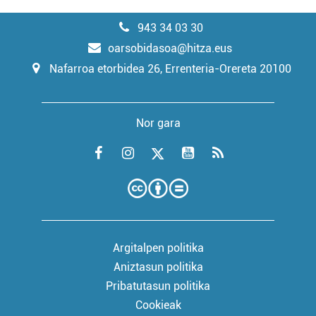
943 34 03 30
oarsobidasoa@hitza.eus
Nafarroa etorbidea 26, Errenteria-Orereta 20100
Nor gara
Argitalpen politika
Aniztasun politika
Pribatutasun politika
Cookieak