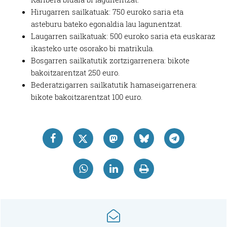
Hirugarren sailkatuak: 750 euroko saria eta
asteburu bateko egonaldia lau lagunentzat.
Laugarren sailkatuak: 500 euroko saria eta euskaraz
ikasteko urte osorako bi matrikula.
Bosgarren sailkatutik zortzigarrenera: bikote
bakoitzarentzat 250 euro.
Bederatzigarren sailkatutik hamaseigarrenera:
bikote bakoitzarentzat 100 euro.