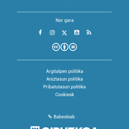
Nor gara
Argitalpen politika
Aniztasun politika
Pribatutasun politika
Cookieak
Babesleak: