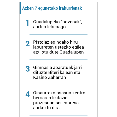
Azken 7 egunetako irakurrienak
1
Guadalupeko "novenak",
aurten lehenago
2
Pistolaz egindako hiru
lapurreten ustezko egilea
atxilotu dute Guadalupen
3
Gimnasia aparatuak jarri
dituzte Biteri kalean eta
Kasino Zaharran
4
Oinaurreko osasun zentro
berriaren lizitazio
prozesuan sei enpresa
aurkeztu dira