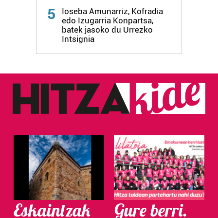
5
Ioseba Amunarriz, Kofradia
edo Izugarria Konpartsa,
batek jasoko du Urrezko
Intsignia
Eskaintzak
Gure berri.