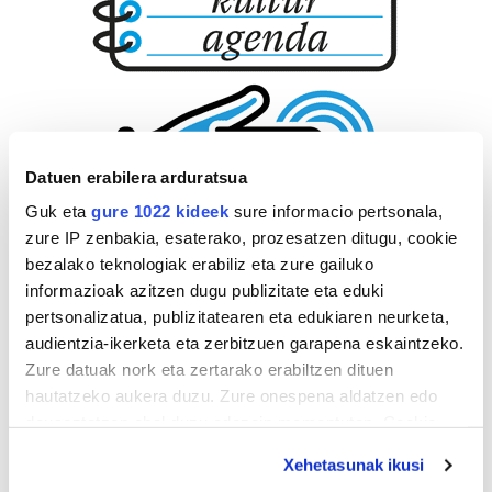
Datuen erabilera arduratsua
Guk eta
gure 1022 kideek
sure informacio pertsonala,
zure IP zenbakia, esaterako, prozesatzen ditugu, cookie
bezalako teknologiak erabiliz eta zure gailuko
informazioak azitzen dugu publizitate eta eduki
pertsonalizatua, publizitatearen eta edukiaren neurketa,
audientzia-ikerketa eta zerbitzuen garapena eskaintzeko.
Zure datuak nork eta zertarako erabiltzen dituen
hautatzeko aukera duzu. Zure onespena aldatzen edo
deuseztatzen ahal duzu edozein momentutan, Cookie
deklaraziotik edo Privacy triggerean klikatuz.
Xehetasunak ikusi