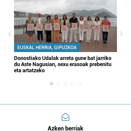
EUSKAL HERRIA, GIPUZKOA
Donostiako Udalak arreta gune bat jarriko
Ur
du Aste Nagusian, sexu erasoak prebenitu
es
eta artatzeko
lu
Azken berriak