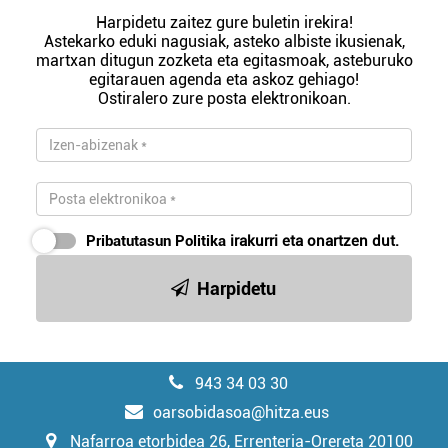
Harpidetu zaitez gure buletin irekira!
Astekarko eduki nagusiak, asteko albiste ikusienak,
martxan ditugun zozketa eta egitasmoak, asteburuko
egitarauen agenda eta askoz gehiago!
Ostiralero zure posta elektronikoan.
Pribatutasun Politika
irakurri eta onartzen dut.
Harpidetu
943 34 03 30
oarsobidasoa@hitza.eus
Nafarroa etorbidea 26, Errenteria-Orereta 20100