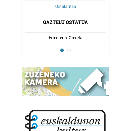
Ostalaritza
Ikastetxeak
GAZTELU OSTATUA
CRISTOBAL GAMON IK
Errenteria-Orereta
Errenteria-Orereta