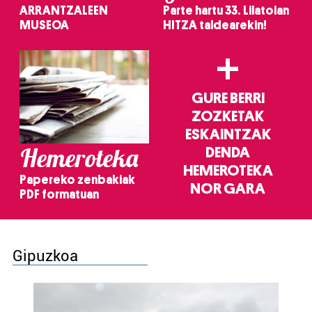
ARRANTZALEEN
Parte hartu 33. Lilatoian
MUSEOA
HITZA taldearekin!
+
GURE BERRI
ZOZKETAK
ESKAINTZAK
Hemeroteka
DENDA
HEMEROTEKA
Papereko zenbakiak
NOR GARA
PDF formatuan
Gipuzkoa