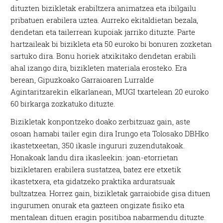
dituzten bizikletak erabiltzera animatzea eta ibilgailu
pribatuen erabilera uztea. Aurreko ekitaldietan bezala,
dendetan eta tailerrean kupoiak jarriko dituzte. Parte
hartzaileak bi bizikleta eta 50 euroko bi bonuren zozketan
sartuko dira. Bonu horiek atxikitako dendetan erabili
ahal izango dira, bizikleten materiala erosteko. Era
berean, Gipuzkoako Garraioaren Lurralde
Agintaritzarekin elkarlanean, MUGI txartelean 20 euroko
60 birkarga zozkatuko dituzte.
Bizikletak konpontzeko doako zerbitzuaz gain, aste
osoan hamabi tailer egin dira Irungo eta Tolosako DBHko
ikastetxeetan, 350 ikasle ingururi zuzendutakoak.
Honakoak landu dira ikasleekin: joan-etorrietan
bizikletaren erabilera sustatzea, batez ere etxetik
ikastetxera, eta gidatzeko praktika arduratsuak
bultzatzea. Horrez gain, bizikletak garraiobide gisa dituen
ingurumen onurak eta gazteen ongizate fisiko eta
mentalean dituen eragin positiboa nabarmendu dituzte.