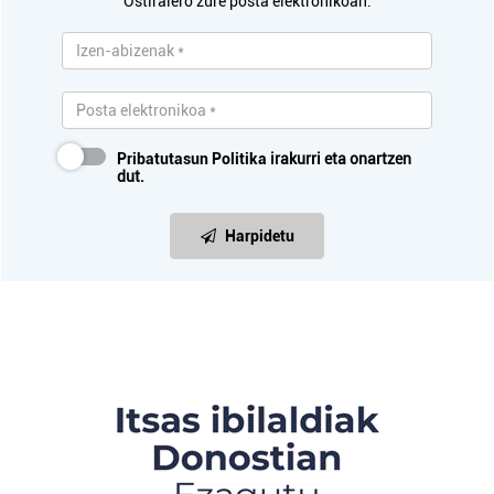
Ostiralero zure posta elektronikoan.
Pribatutasun Politika
irakurri eta onartzen
dut.
Harpidetu