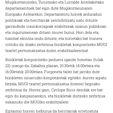
Mugikortasuneko, Turismoko eta Lurralde Antolaketako
departamentuek bat egin dute Mugikortasunaren
Europako Astearekin. Departamentu horiek arduradun
politikoak eta herritarrak sentsibilizatu nahi dituzte
garraiobide iraunkorragoak erabiltzeak osasun publikoan
eta ingurumenean dituen onurei buruz. Hori dela eta,
hainbat ekintza ondu dituzte, eta horietako bat Irunera
iritsiko da: doako zerbitzua bizikletak konpontzeko MUGI
txartel pertsonalizatua duten erabiltzaileentzat.
Bizikletak konpontzeko jarduera igande honetan (hilak
22) izango da, Zabaltza plazan, 10:30etik 14:00etara eta
16:00etatik 20:00etara. Furgoneta tailer bat jarriko dute
bizikleten oinarrizko konponketak egiteko. Aurrez aipatu
bezala, MUGI txartel pertsonalizatua dutenei begirako
zerbitzua da. Horrez gain, Cyclope Bicis dendak ere bat
egin du kanpainarekin, eta bizikletak doitzeko zerbitzua
eskainiko die MUGIko erabiltzaileei.
Egitasmo horren helburua da herritarrak erretiratuta