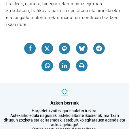
Ikasleek, gainera, bidegorrietan modu seguruan
zirkulatzen, trafiko arauak errespetatzen eta oinezkoekin
eta ibilgailu motordunekin modu harmonikoan bizitzen
ikasi dute.
Azken berriak
Harpidetu zaitez gure buletin irekira!
Astekarko eduki nagusiak, asteko albiste ikusienak, martxan
ditugun zozketa eta egitasmoak, asteburuko egitarauen agenda eta
askoz gehiago!