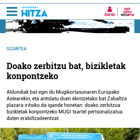
Sartu
GIZARTEA
Doako zerbitzu bat, bizikletak
konpontzeko
Aldundiak bat egin du Mugikortasunaren Europako
Astearekin, eta antolatu duen ekintzetako bat Zabaltza
plazara iritsiko da igande honetan: doako zerbitzua
bizikletak konpontzeko MUGI txartel pertsonalizatua
duten erabiltzaileentzat.