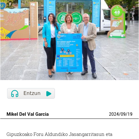
Mikel Del Val Garcia
2024
/
09
/
19
Gipuzkoako Foru Aldundiko Jasangarritasun eta