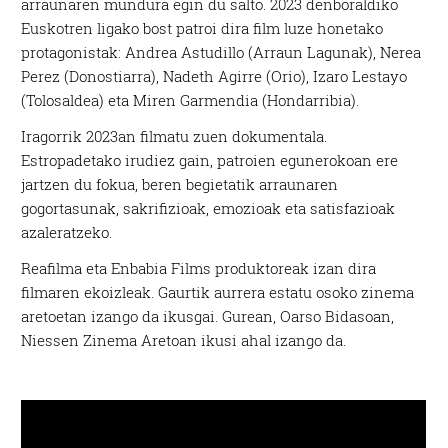
arraunaren mundura egin du salto. 2023 denboraldiko
Euskotren ligako bost patroi dira film luze honetako
protagonistak: Andrea Astudillo (Arraun Lagunak), Nerea
Perez (Donostiarra), Nadeth Agirre (Orio), Izaro Lestayo
(Tolosaldea) eta Miren Garmendia (Hondarribia).
Iragorrik 2023an filmatu zuen dokumentala.
Estropadetako irudiez gain, patroien egunerokoan ere
jartzen du fokua, beren begietatik arraunaren
gogortasunak, sakrifizioak, emozioak eta satisfazioak
azaleratzeko.
Reafilma eta Enbabia Films produktoreak izan dira
filmaren ekoizleak. Gaurtik aurrera estatu osoko zinema
aretoetan izango da ikusgai. Gurean, Oarso Bidasoan,
Niessen Zinema Aretoan ikusi ahal izango da.