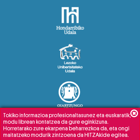
Tokiko informazioa profesionaltasunez eta euskaratik,
modu librean kontatzea da gure eginkizuna.
Horretarako zure ekarpena beharrezkoa da, eta ongi
maitatzeko modurik zintzoena da HITZAkide egitea.