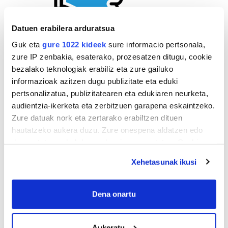
Datuen erabilera arduratsua
Guk eta
gure 1022 kideek
sure informacio pertsonala,
zure IP zenbakia, esaterako, prozesatzen ditugu, cookie
bezalako teknologiak erabiliz eta zure gailuko
informazioak azitzen dugu publizitate eta eduki
pertsonalizatua, publizitatearen eta edukiaren neurketa,
audientzia-ikerketa eta zerbitzuen garapena eskaintzeko.
Zure datuak nork eta zertarako erabiltzen dituen
hautatzeko aukera duzu. Zure onespena aldatzen edo
deuseztatzen ahal duzu edozein momentutan, Cookie
deklaraziotik edo Privacy triggerean klikatuz.
Xehetasunak ikusi
If you allow, we would also like to:
Collect information about your geographical
Dena onartu
location which can be accurate to within several
AGENDA
meters
Aukeratu