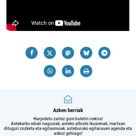
Azken berriak
Harpidetu zaitez gure buletin irekira!
Astekarko eduki nagusiak, asteko albiste ikusienak, martxan
ditugun zozketa eta egitasmoak, asteburuko egitarauen agenda eta
askoz gehiago!