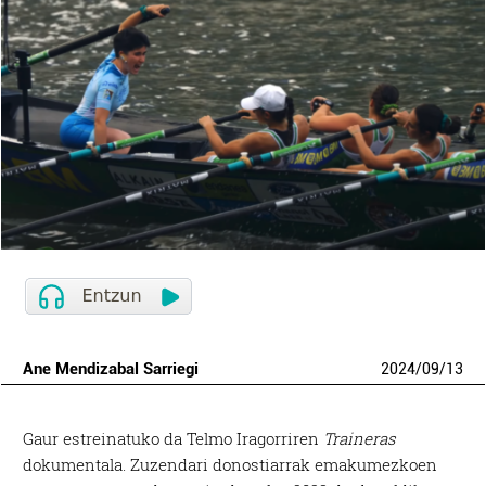
Ane Mendizabal Sarriegi
2024
/
09
/
13
Gaur estreinatuko da Telmo Iragorriren
Traineras
dokumentala. Zuzendari donostiarrak emakumezkoen