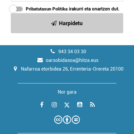
Pribatutasun Politika
irakurri eta onartzen dut.
Harpidetu
943 34 03 30
oarsobidasoa@hitza.eus
Nafarroa etorbidea 26, Errenteria-Orereta 20100
Nor gara