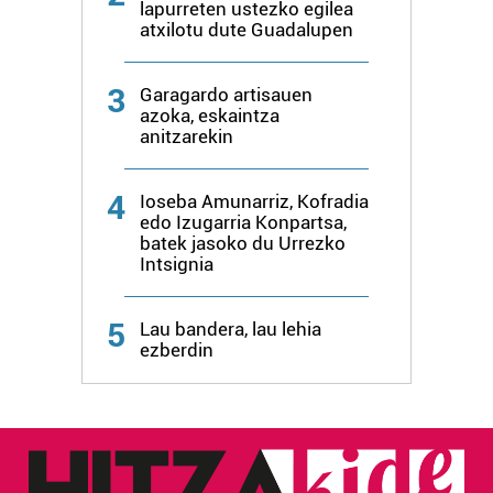
lapurreten ustezko egilea
atxilotu dute Guadalupen
3
Garagardo artisauen
azoka, eskaintza
anitzarekin
4
Ioseba Amunarriz, Kofradia
edo Izugarria Konpartsa,
batek jasoko du Urrezko
Intsignia
5
Lau bandera, lau lehia
ezberdin