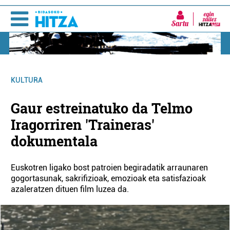
Sartu
KULTURA
Gaur estreinatuko da Telmo
Iragorriren 'Traineras'
dokumentala
Euskotren ligako bost patroien begiradatik arraunaren
gogortasunak, sakrifizioak, emozioak eta satisfazioak
azaleratzen dituen film luzea da.