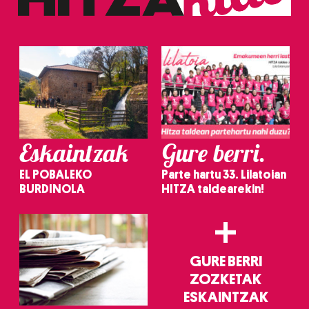
Eskaintzak
Gure berri.
EL POBALEKO
Parte hartu 33. Lilatoian
BURDINOLA
HITZA taldearekin!
+
GURE BERRI
ZOZKETAK
ESKAINTZAK