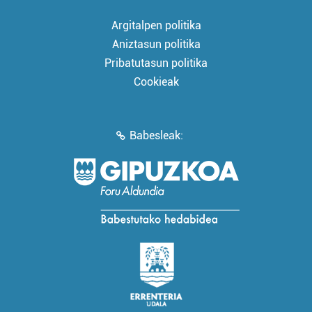
Argitalpen politika
Aniztasun politika
Pribatutasun politika
Cookieak
Babesleak: