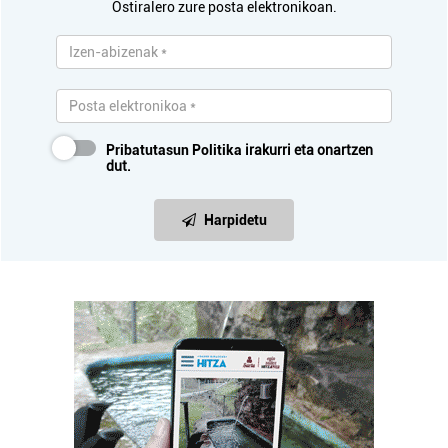
Ostiralero zure posta elektronikoan.
Pribatutasun Politika
irakurri eta onartzen
dut.
Harpidetu