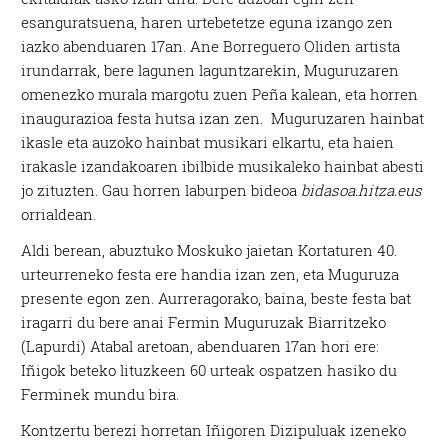
esanguratsuena, haren urtebetetze eguna izango zen
iazko abenduaren 17an. Ane Borreguero Oliden artista
irundarrak, bere lagunen laguntzarekin, Muguruzaren
omenezko murala margotu zuen Peña kalean, eta horren
inaugurazioa festa hutsa izan zen. Muguruzaren hainbat
ikasle eta auzoko hainbat musikari elkartu, eta haien
irakasle izandakoaren ibilbide musikaleko hainbat abesti
jo zituzten. Gau horren laburpen bideoa
bidasoa.hitza.eus
orrialdean.
Aldi berean, abuztuko Moskuko jaietan Kortaturen 40.
urteurreneko festa ere handia izan zen, eta Muguruza
presente egon zen. Aurreragorako, baina, beste festa bat
iragarri du bere anai Fermin Muguruzak Biarritzeko
(Lapurdi) Atabal aretoan, abenduaren 17an hori ere:
Iñigok beteko lituzkeen 60 urteak ospatzen hasiko du
Ferminek mundu bira.
Kontzertu berezi horretan Iñigoren Dizipuluak izeneko