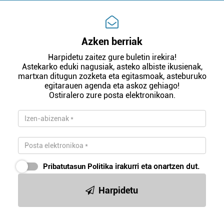
Azken berriak
Harpidetu zaitez gure buletin irekira!
Astekarko eduki nagusiak, asteko albiste ikusienak,
martxan ditugun zozketa eta egitasmoak, asteburuko
egitarauen agenda eta askoz gehiago!
Ostiralero zure posta elektronikoan.
Pribatutasun Politika
irakurri eta onartzen dut.
Harpidetu