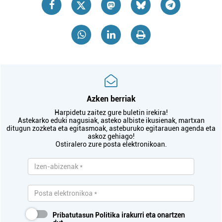
Azken berriak
Harpidetu zaitez gure buletin irekira!
Astekarko eduki nagusiak, asteko albiste ikusienak, martxan
ditugun zozketa eta egitasmoak, asteburuko egitarauen agenda eta
askoz gehiago!
Ostiralero zure posta elektronikoan.
Pribatutasun Politika
irakurri eta onartzen