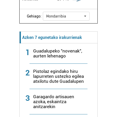
Gehiago:
Hondarribia
Azken 7 egunetako irakurrienak
1
Guadalupeko "novenak",
aurten lehenago
2
Pistolaz egindako hiru
lapurreten ustezko egilea
atxilotu dute Guadalupen
3
Garagardo artisauen
azoka, eskaintza
anitzarekin