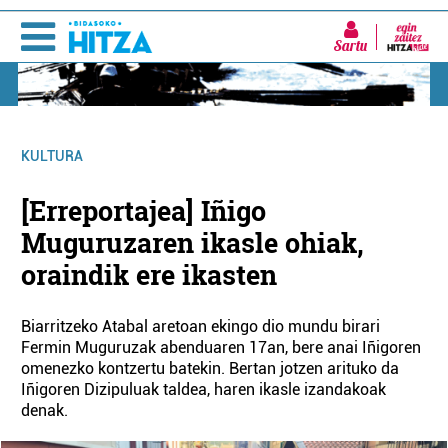
Sartu
KULTURA
[Erreportajea] Iñigo
Muguruzaren ikasle ohiak,
oraindik ere ikasten
Biarritzeko Atabal aretoan ekingo dio mundu birari
Fermin Muguruzak abenduaren 17an, bere anai Iñigoren
omenezko kontzertu batekin. Bertan jotzen arituko da
Iñigoren Dizipuluak taldea, haren ikasle izandakoak
denak.