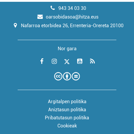
943 34 03 30
oarsobidasoa@hitza.eus
Nafarroa etorbidea 26, Errenteria-Orereta 20100
Nor gara
Argitalpen politika
Aniztasun politika
Pribatutasun politika
Cookieak