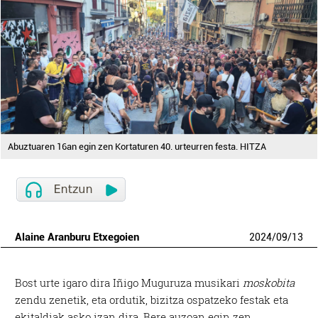
Abuztuaren 16an egin zen Kortaturen 40. urteurren festa. HITZA
Alaine Aranburu Etxegoien
2024
/
09
/
13
B
ost urte igaro dira Iñigo Muguruza musikari
moskobita
zendu zenetik, eta ordutik, bizitza ospatzeko festak eta
ekitaldiak asko izan dira. Bere auzoan egin zen