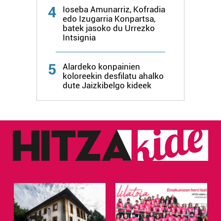
4
Ioseba Amunarriz, Kofradia
edo Izugarria Konpartsa,
batek jasoko du Urrezko
Intsignia
5
Alardeko konpainien
koloreekin desfilatu ahalko
dute Jaizkibelgo kideek