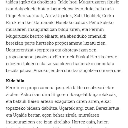
taldea igoko da oholtzara. Talde hori Muguruzaren ikasle
izandakoek eta haien lagunek osatzen dute, hala nola,
Iñigo Bereziartuak, Aritz Ugartek, Xabi Ugaldek, Gorka
Errok eta Iker Gamaraik. Haietako batzuk Peña kaleko
muralaren inaugurazioan bildu ziren, eta Fermin
Muguruzak berriro elkartu eta abenduko omenaldi
berezian parte hartzeko proposamena luzatu zien.
Ugarterentzat «sorpresa eta ohorea» izan zen
proposamena jasotzea: «Ferminek Euskal Herriko beste
edozein talderi eska ziezaiokeen hasierako gonbidatu
bezala jotzea. Auzoko jendea oholtzara igotzea ohorea da».
Kide bila
Ferminen proposamena jaso, eta taldea osatzeari ekin
zioten. Asko izan dira Iñigoren ikasgelatik igarotakoak,
eta batzuk haien artean ezagutzen diren arren, elkar
topatzeko bidean dabiltza. Ugartek argi zuen Bereziartua
eta Ugalde bertan egon behar zirela, muralaren
inaugurazioan ere izan zirelako. Horrez gain, haien