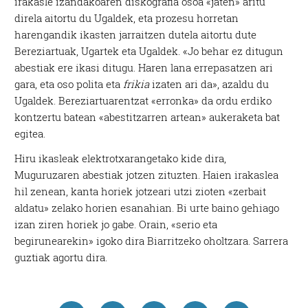
irakasle izandakoaren diskografia osoa «jaten» aritu
direla aitortu du Ugaldek, eta prozesu horretan
harengandik ikasten jarraitzen dutela aitortu dute
Bereziartuak, Ugartek eta Ugaldek. «Jo behar ez ditugun
abestiak ere ikasi ditugu. Haren lana errepasatzen ari
gara, eta oso polita eta
frikia
izaten ari da», azaldu du
Ugaldek. Bereziartuarentzat «erronka» da ordu erdiko
kontzertu batean «abestitzarren artean» aukeraketa bat
egitea.
Hiru ikasleak elektrotxarangetako kide dira,
Muguruzaren abestiak jotzen zituzten. Haien irakaslea
hil zenean, kanta horiek jotzeari utzi zioten «zerbait
aldatu» zelako horien esanahian. Bi urte baino gehiago
izan ziren horiek jo gabe. Orain, «serio eta
begirunearekin» igoko dira Biarritzeko oholtzara. Sarrera
guztiak agortu dira.