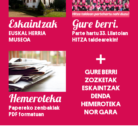
Eskaintzak
Gure berri.
EUSKAL HERRIA
Parte hartu 33. Lilatoian
MUSEOA
HITZA taldearekin!
+
GURE BERRI
ZOZKETAK
ESKAINTZAK
Hemeroteka
DENDA
HEMEROTEKA
Papereko zenbakiak
NOR GARA
PDF formatuan