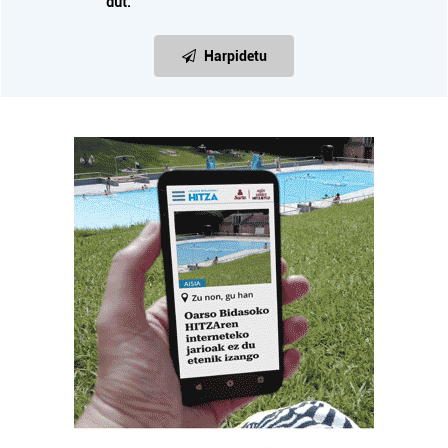
dut.
Harpidetu