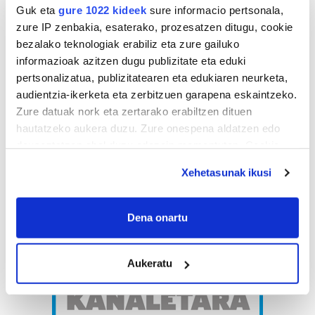
Guk eta
gure 1022 kideek
sure informacio pertsonala,
zure IP zenbakia, esaterako, prozesatzen ditugu, cookie
bezalako teknologiak erabiliz eta zure gailuko
informazioak azitzen dugu publizitate eta eduki
pertsonalizatua, publizitatearen eta edukiaren neurketa,
audientzia-ikerketa eta zerbitzuen garapena eskaintzeko.
Zure datuak nork eta zertarako erabiltzen dituen
hautatzeko aukera duzu. Zure onespena aldatzen edo
deuseztatzen ahal duzu edozein momentutan, Cookie
deklaraziotik edo Privacy triggerean klikatuz.
Xehetasunak ikusi
If you allow, we would also like to:
Collect information about your geographical
Dena onartu
location which can be accurate to within several
meters
Aukeratu
Identify your device by actively scanning it for
specific characteristics (fingerprinting)
Find out more about how your personal data is processed