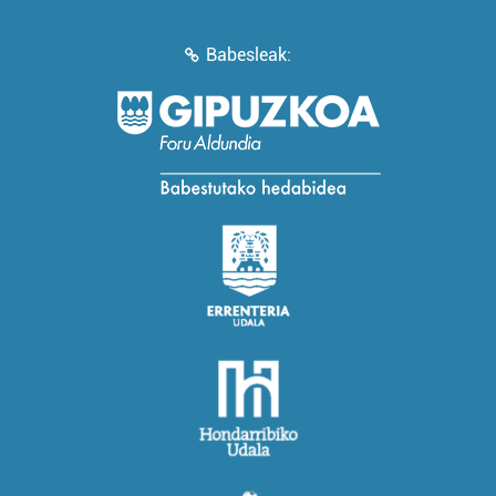
Babesleak: