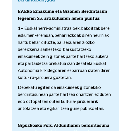
EAEko Emakume eta Gizonen Berdintasun
legearen 25. artikuluaren lehen puntua:
1.– Euskal herri-administrazioek, bakoitzak bere
eskumen-eremuan, beharrezkoak diren neurriak
hartu behar dituzte, bai sexuaren ziozko
bereizkeria saihesteko, bai sustatzeko
emakumeek zein gizonek parte hartzeko aukera
eta partaidetza orekatua izan dezatela Euskal
Autonomia Erkidegoaren esparruan izaten diren
kultu- ra-jarduera guztetan.
Debekatu egiten da emakumeek gizonekiko
berdintasunean parte hartzea onartzen ez duten
edo oztopatzen duten kultura-jarduerarik
antolatzea eta egikaritzea gune publikoetan.
Gipuzkoako Foru Aldundiaren berdintasuna