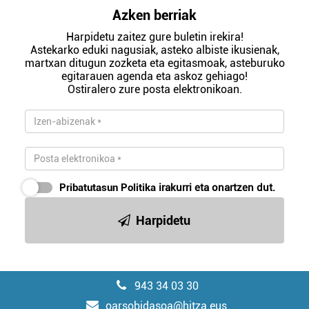
Azken berriak
Harpidetu zaitez gure buletin irekira!
Astekarko eduki nagusiak, asteko albiste ikusienak,
martxan ditugun zozketa eta egitasmoak, asteburuko
egitarauen agenda eta askoz gehiago!
Ostiralero zure posta elektronikoan.
Pribatutasun Politika
irakurri eta onartzen dut.
Harpidetu
943 34 03 30
oarsobidasoa@hitza.eus