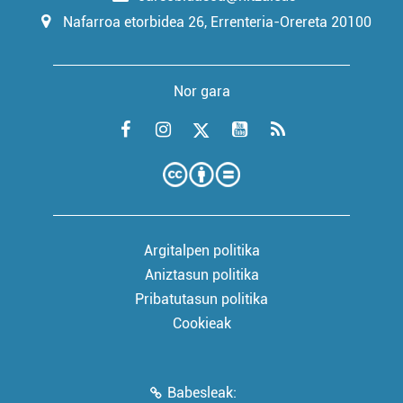
Nafarroa etorbidea 26, Errenteria-Orereta 20100
Nor gara
Argitalpen politika
Aniztasun politika
Pribatutasun politika
Cookieak
Babesleak: