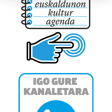
Guk eta gure bazkideek zure datu pertsonalak
prozesatzen ditugu, zure IP zenbakia, besteak beste,
teknologia erabiliz, cookieak adibidez, iragarki eta eduki
pertsonalizatuak eskaintzeko, iragarkiak eta edukia
neurtzeko, jendeari buruzko informazioa biltzeko eta
produktuak garatzeko. Zure datuak nork eta zertarako
erabiltzen dituen hauta dezakezu.
Bazkide batzuek ez dizute baimenik eskatzen, eta beren
interes komertzial legitimoetan babesten dira. Ikusi gure
bazkideen zerrenda, beren ustez zein helburutarako
duten interes legitimoa eta horren aurka nola egin
dezakezun ikusteko.
Lortu zure datu pertsonalak prozesatzeko moduari
buruzko informazio gehiago eta ezarri zure lehentasunak
datuen atalean. Edozein unetan alda edo ken dezakezu
zure baimena Cookieen adierazpenean.