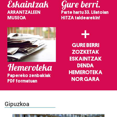
Eskaintzak
Gure berri.
ARRANTZALEEN
Parte hartu 33. Lilatoian
MUSEOA
HITZA taldearekin!
+
GURE BERRI
ZOZKETAK
ESKAINTZAK
Hemeroteka
DENDA
HEMEROTEKA
Papereko zenbakiak
NOR GARA
PDF formatuan
Gipuzkoa