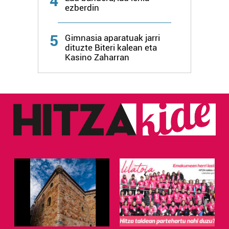
4
ezberdin
5
Gimnasia aparatuak jarri
dituzte Biteri kalean eta
Kasino Zaharran