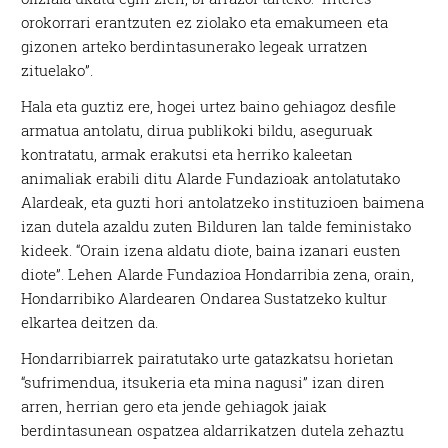
orokorrari erantzuten ez ziolako eta emakumeen eta
gizonen arteko berdintasunerako legeak urratzen
zituelako”.
Hala eta guztiz ere, hogei urtez baino gehiagoz desfile
armatua antolatu, dirua publikoki bildu, aseguruak
kontratatu, armak erakutsi eta herriko kaleetan
animaliak erabili ditu Alarde Fundazioak antolatutako
Alardeak, eta guzti hori antolatzeko instituzioen baimena
izan dutela azaldu zuten Bilduren lan talde feministako
kideek. “Orain izena aldatu diote, baina izanari eusten
diote”. Lehen Alarde Fundazioa Hondarribia zena, orain,
Hondarribiko Alardearen Ondarea Sustatzeko kultur
elkartea deitzen da.
Hondarribiarrek pairatutako urte gatazkatsu horietan
“sufrimendua, itsukeria eta mina nagusi” izan diren
arren, herrian gero eta jende gehiagok jaiak
berdintasunean ospatzea aldarrikatzen dutela zehaztu