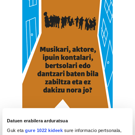
Datuen erabilera arduratsua
Guk eta
gure 1022 kideek
sure informacio pertsonala,