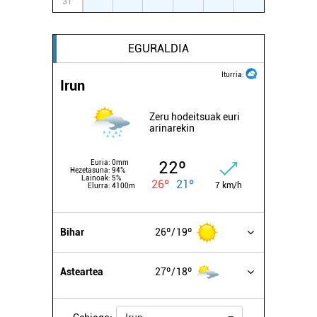
31
1
2
3
4
5
6
EGURALDIA
Iturria:
Irun
Zeru hodeitsuak euri
arinarekin
22º
Euria:
0mm
Hezetasuna:
94%
Lainoak:
5%
26º
21º
7 km/h
Elurra:
4100m
Bihar
26º
19º
Asteartea
27º
18º