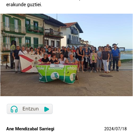
erakunde guztiei.
Ane Mendizabal Sarriegi
2024
/
07
/
18