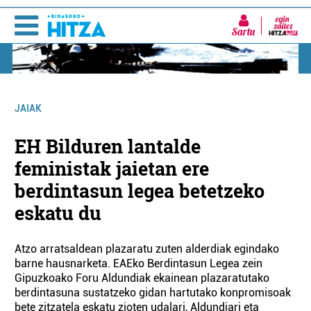
Sartu
JAIAK
EH Bilduren lantalde
feministak jaietan ere
berdintasun legea betetzeko
eskatu du
Atzo arratsaldean plazaratu zuten alderdiak egindako
barne hausnarketa. EAEko Berdintasun Legea zein
Gipuzkoako Foru Aldundiak ekainean plazaratutako
berdintasuna sustatzeko gidan hartutako konpromisoak
bete zitzatela eskatu zioten udalari, Aldundiari eta