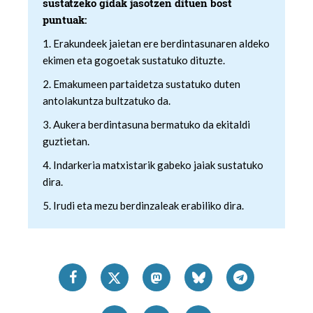
sustatzeko gidak jasotzen dituen bost
puntuak:
1. Erakundeek jaietan ere berdintasunaren aldeko
ekimen eta gogoetak sustatuko dituzte.
2. Emakumeen partaidetza sustatuko duten
antolakuntza bultzatuko da.
3. Aukera berdintasuna bermatuko da ekitaldi
guztietan.
4. Indarkeria matxistarik gabeko jaiak sustatuko
dira.
5. Irudi eta mezu berdinzaleak erabiliko dira.