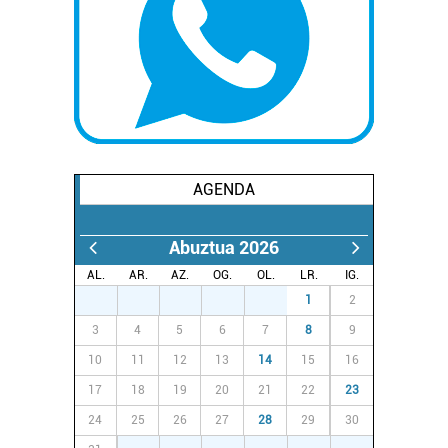
Webgune honek cookie propioak eta hirugarrenen cookie-
fitxategiak erabiltzen ditu. Zure esperientzia eta
zerbitzuak hobetzeko asmoz, cookie teknologiaz
baliatzen gara. Ohar hau onartuz gero, teknologia hori
erabiltzeko baimen esplizitua ematen diguzu.
Gehiago
irakurri
AGENDA
Abuztua 2026
AL.
AR.
AZ.
OG.
OL.
LR.
IG.
27
28
29
30
31
1
2
3
4
5
6
7
8
9
10
11
12
13
14
15
16
17
18
19
20
21
22
23
24
25
26
27
28
29
30