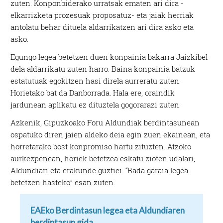
zuten. Konponbiderako urratsak ematen ari dira -
elkarrizketa prozesuak proposatuz- eta jaiak herriak
antolatu behar dituela aldarrikatzen ari dira asko eta
asko.
Egungo legea betetzen duen konpainia bakarra Jaizkibel
dela aldarrikatu zuten harro. Baina konpainia batzuk
estatutuak egokitzen hasi direla aurreratu zuten.
Horietako bat da Danborrada. Hala ere, oraindik
jardunean aplikatu ez dituztela gogorarazi zuten.
Azkenik, Gipuzkoako Foru Aldundiak berdintasunean
ospatuko diren jaien aldeko deia egin zuen ekainean, eta
horretarako bost konpromiso hartu zituzten. Atzoko
aurkezpenean, horiek betetzea eskatu zioten udalari,
Aldundiari eta erakunde guztiei. “Bada garaia legea
betetzen hasteko” esan zuten.
EAEko Berdintasun legea eta Aldundiaren
berdintasun gida