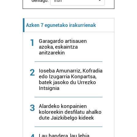
Gehiago:
Irun
Azken 7 egunetako irakurrienak
1
Garagardo artisauen
azoka, eskaintza
anitzarekin
2
Ioseba Amunarriz, Kofradia
edo Izugarria Konpartsa,
batek jasoko du Urrezko
Intsignia
3
Alardeko konpainien
koloreekin desfilatu ahalko
dute Jaizkibelgo kideek
Lau bandera, lau lehia