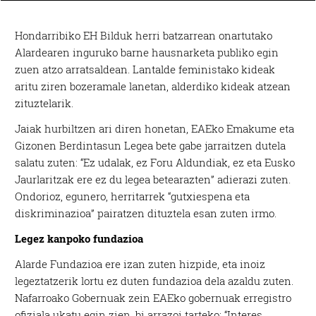
Hondarribiko EH Bilduk herri batzarrean onartutako
Alardearen inguruko barne hausnarketa publiko egin
zuen atzo arratsaldean. Lantalde feministako kideak
aritu ziren bozeramale lanetan, alderdiko kideak atzean
zituztelarik.
Jaiak hurbiltzen ari diren honetan, EAEko Emakume eta
Gizonen Berdintasun Legea bete gabe jarraitzen dutela
salatu zuten: “Ez udalak, ez Foru Aldundiak, ez eta Eusko
Jaurlaritzak ere ez du legea betearazten” adierazi zuten.
Ondorioz, egunero, herritarrek “gutxiespena eta
diskriminazioa” pairatzen dituztela esan zuten irmo.
Legez kanpoko fundazioa
Alarde Fundazioa ere izan zuten hizpide, eta inoiz
legeztatzerik lortu ez duten fundazioa dela azaldu zuten.
Nafarroako Gobernuak zein EAEko gobernuak erregistro
ofiziala ukatu egin zien, bi arrazoi tarteko: “Interes