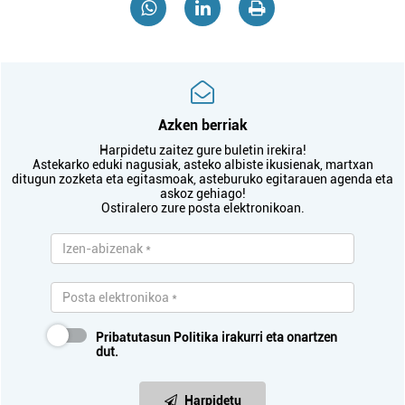
Azken berriak
Harpidetu zaitez gure buletin irekira!
Astekarko eduki nagusiak, asteko albiste ikusienak, martxan
ditugun zozketa eta egitasmoak, asteburuko egitarauen agenda eta
askoz gehiago!
Ostiralero zure posta elektronikoan.
Pribatutasun Politika
irakurri eta onartzen
dut.
Harpidetu