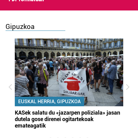
Gipuzkoa
EUSKAL HERRIA, GIPUZKOA
KASek salatu du «jazarpen poliziala» jasan
Pa
dutela gose direnei ogitartekoak
da
emateagatik
«s