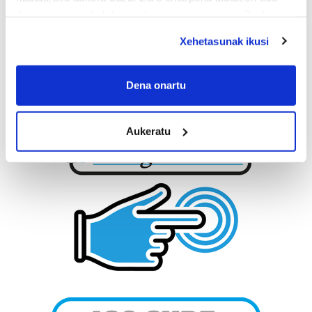
deuseztatzen ahal duzu edozein momentutan, Cookie
deklaraziotik edo Privacy triggerean klikatuz.
Xehetasunak ikusi
If you allow, we would also like to:
Collect information about your geographical
Dena onartu
location which can be accurate to within several
meters
Aukeratu
Identify your device by actively scanning it for
specific characteristics (fingerprinting)
Find out more about how your personal data is processed
and set your preferences in the
details section
.
Guk eta gure bazkideek zure datu pertsonalak
prozesatzen ditugu, zure IP zenbakia, besteak beste,
teknologia erabiliz, cookieak adibidez, iragarki eta eduki
pertsonalizatuak eskaintzeko, iragarkiak eta edukia
neurtzeko, jendeari buruzko informazioa biltzeko eta
produktuak garatzeko. Zure datuak nork eta zertarako