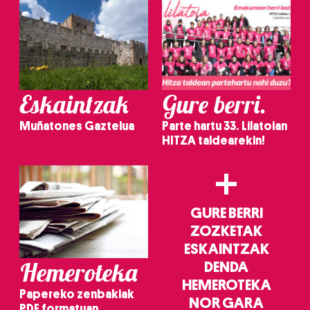
Eskaintzak
Gure berri.
Muñatones Gaztelua
Parte hartu 33. Lilatoian
HITZA taldearekin!
+
GURE BERRI
ZOZKETAK
ESKAINTZAK
Hemeroteka
DENDA
HEMEROTEKA
Papereko zenbakiak
NOR GARA
PDF formatuan