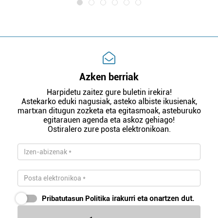
Azken berriak
Harpidetu zaitez gure buletin irekira!
Astekarko eduki nagusiak, asteko albiste ikusienak,
martxan ditugun zozketa eta egitasmoak, asteburuko
egitarauen agenda eta askoz gehiago!
Ostiralero zure posta elektronikoan.
Pribatutasun Politika
irakurri eta onartzen dut.