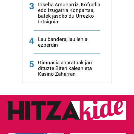
3
Ioseba Amunarriz, Kofradia
edo Izugarria Konpartsa,
batek jasoko du Urrezko
Intsignia
4
Lau bandera, lau lehia
ezberdin
5
Gimnasia aparatuak jarri
dituzte Biteri kalean eta
Kasino Zaharran