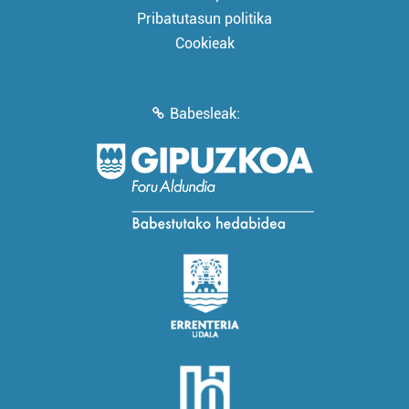
Pribatutasun politika
Cookieak
Babesleak: