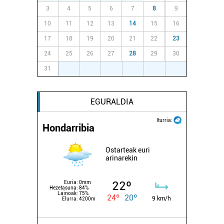
3
4
5
6
7
8
9
10
11
12
13
14
15
16
17
18
19
20
21
22
23
24
25
26
27
28
29
30
31
1
2
3
4
5
6
EGURALDIA
Iturria:
Hondarribia
Ostarteak euri
arinarekin
22º
Euria:
0mm
Hezetasuna:
84%
Lainoak:
75%
24º
20º
9 km/h
Elurra:
4200m