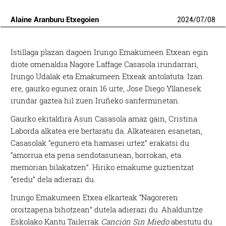
Alaine Aranburu Etxegoien
2024
/
07
/
08
Istillaga plazan dagoen Irungo Emakumeen Etxean egin
diote omenaldia Nagore Laffage Casasola irundarrari,
Irungo Udalak eta Emakumeen Etxeak antolatuta. Izan
ere, gaurko egunez orain 16 urte, Jose Diego Yllanesek
irundar gaztea hil zuen Iruñeko sanferminetan.
Gaurko ekitaldira Asun Casasola amaz gain, Cristina
Laborda alkatea ere bertaratu da. Alkatearen esanetan,
Casasolak “egunero eta hamasei urtez” erakatsi du
“amorrua eta pena sendotasunean, borrokan, eta
memorian bilakatzen”. Hiriko emakume guztientzat
“eredu” dela adierazi du.
Irungo Emakumeen Etxea elkarteak “Nagoreren
oroitzapena bihotzean” dutela adierazi du. Ahalduntze
Eskolako Kantu Tailerrak
Canción Sin Miedo
abestutu du