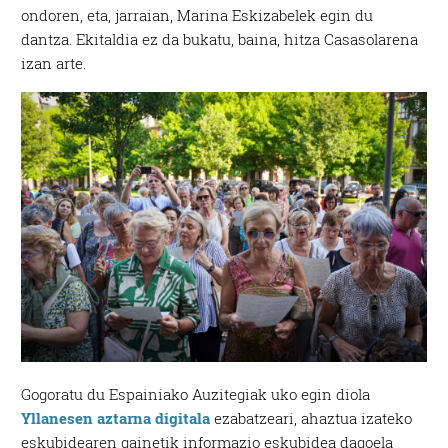
ondoren, eta, jarraian, Marina Eskizabelek egin du
dantza. Ekitaldia ez da bukatu, baina, hitza Casasolarena
izan arte.
Gogoratu du Espainiako Auzitegiak uko egin diola
Yllanesen aztarna digitala
ezabatzeari, ahaztua izateko
eskubidearen gainetik informazio eskubidea dagoela