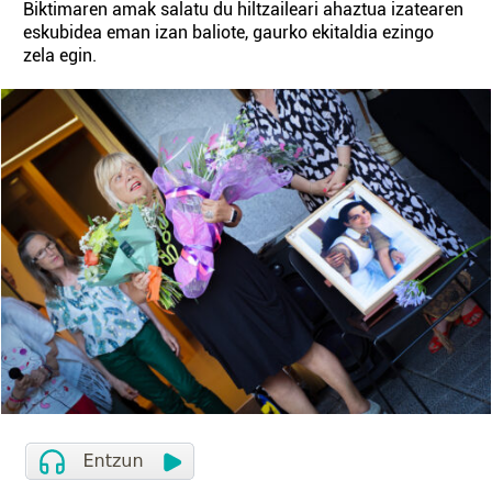
Biktimaren amak salatu du hiltzaileari ahaztua izatearen
eskubidea eman izan baliote, gaurko ekitaldia ezingo
zela egin.