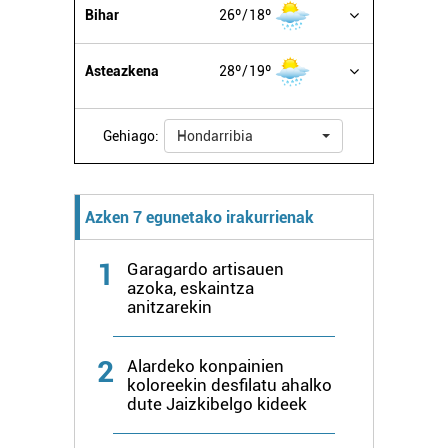
Bihar
26º
18º
Asteazkena
28º
19º
Gehiago:
Hondarribia
Azken 7 egunetako irakurrienak
1
Garagardo artisauen
azoka, eskaintza
anitzarekin
2
Alardeko konpainien
koloreekin desfilatu ahalko
dute Jaizkibelgo kideek