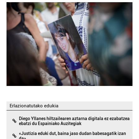
Erlazionatutako edukia
Diego Yllanes hiltzailearen aztarna digitala ez ezabatzea
ebatzi du Espainiako Auzitegiak
«Justizia eduki dut, baina jaso dudan babesagatik izan
da»