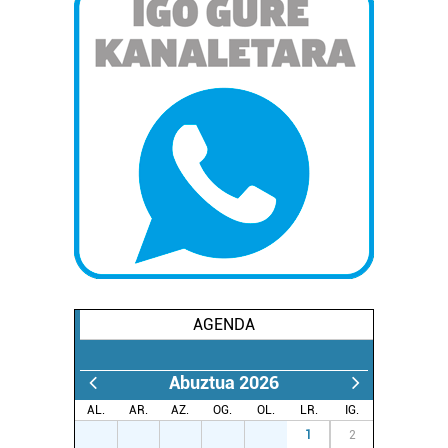
erabiltzen dituen hauta dezakezu.
Bazkide batzuek ez dizute baimenik eskatzen, eta beren
interes komertzial legitimoetan babesten dira. Ikusi gure
bazkideen zerrenda, beren ustez zein helburutarako
duten interes legitimoa eta horren aurka nola egin
dezakezun ikusteko.
Lortu zure datu pertsonalak prozesatzeko moduari
buruzko informazio gehiago eta ezarri zure lehentasunak
datuen atalean. Edozein unetan alda edo ken dezakezu
zure baimena Cookieen adierazpenean.
Webgune honek cookie propioak eta hirugarrenen cookie-
AGENDA
fitxategiak erabiltzen ditu. Zure esperientzia eta
zerbitzuak hobetzeko asmoz, cookie teknologiaz
Abuztua 2026
baliatzen gara. Ohar hau onartuz gero, teknologia hori
AL.
AR.
AZ.
OG.
OL.
LR.
IG.
erabiltzeko baimen esplizitua ematen diguzu.
Gehiago
27
28
29
30
31
1
2
irakurri