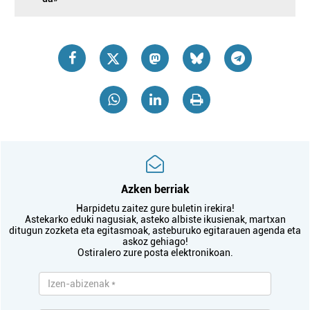
Azken berriak
Harpidetu zaitez gure buletin irekira!
Astekarko eduki nagusiak, asteko albiste ikusienak, martxan
ditugun zozketa eta egitasmoak, asteburuko egitarauen agenda eta
askoz gehiago!
Ostiralero zure posta elektronikoan.