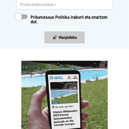
Pribatutasun Politika
irakurri eta onartzen
dut.
Harpidetu