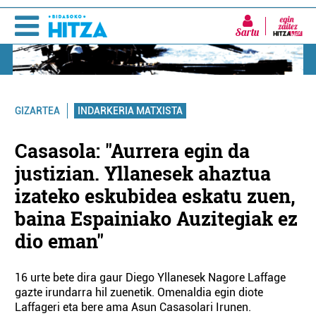
Sartu
INDARKERIA MATXISTA
GIZARTEA
Casasola: "Aurrera egin da
justizian. Yllanesek ahaztua
izateko eskubidea eskatu zuen,
baina Espainiako Auzitegiak ez
dio eman"
16 urte bete dira gaur Diego Yllanesek Nagore Laffage
gazte irundarra hil zuenetik. Omenaldia egin diote
Laffageri eta bere ama Asun Casasolari Irunen.