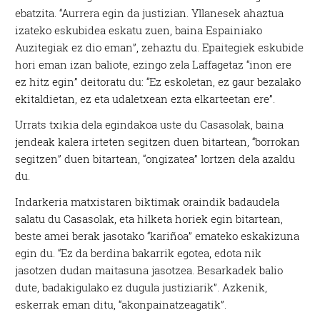
ebatzita. “Aurrera egin da justizian. Yllanesek ahaztua
izateko eskubidea eskatu zuen, baina Espainiako
Auzitegiak ez dio eman”, zehaztu du. Epaitegiek eskubide
hori eman izan baliote, ezingo zela Laffagetaz “inon ere
ez hitz egin” deitoratu du: “Ez eskoletan, ez gaur bezalako
ekitaldietan, ez eta udaletxean ezta elkarteetan ere”.
Urrats txikia dela egindakoa uste du Casasolak, baina
jendeak kalera irteten segitzen duen bitartean, “borrokan
segitzen” duen bitartean, “ongizatea” lortzen dela azaldu
du.
Indarkeria matxistaren biktimak oraindik badaudela
salatu du Casasolak, eta hilketa horiek egin bitartean,
beste amei berak jasotako “kariñoa” emateko eskakizuna
egin du. “Ez da berdina bakarrik egotea, edota nik
jasotzen dudan maitasuna jasotzea. Besarkadek balio
dute, badakigulako ez dugula justiziarik”. Azkenik,
eskerrak eman ditu, “akonpainatzeagatik”.