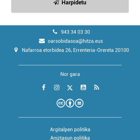
Harpidetu
943 34 03 30
oarsobidasoa@hitza.eus
Nafarroa etorbidea 26, Errenteria-Orereta 20100
Nor gara
Argitalpen politika
Aniztasun politika