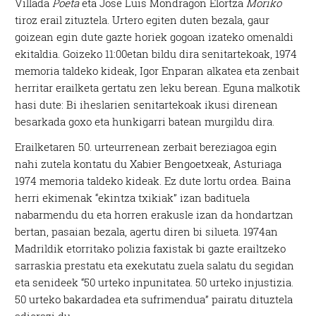
Villada
Poeta
eta Jose Luis Mondragon Elortza
Moriko
tiroz erail zituztela. Urtero egiten duten bezala, gaur
goizean egin dute gazte horiek gogoan izateko omenaldi
ekitaldia. Goizeko 11:00etan bildu dira senitartekoak, 1974
memoria taldeko kideak, Igor Enparan alkatea eta zenbait
herritar erailketa gertatu zen leku berean. Eguna malkotik
hasi dute: Bi iheslarien senitartekoak ikusi direnean
besarkada goxo eta hunkigarri batean murgildu dira.
Erailketaren 50. urteurrenean zerbait bereziagoa egin
nahi zutela kontatu du Xabier Bengoetxeak, Asturiaga
1974 memoria taldeko kideak. Ez dute lortu ordea. Baina
herri ekimenak “ekintza txikiak” izan badituela
nabarmendu du eta horren erakusle izan da hondartzan
bertan, pasaian bezala, agertu diren bi silueta. 1974an
Madrildik etorritako polizia faxistak bi gazte erailtzeko
sarraskia prestatu eta exekutatu zuela salatu du segidan
eta senideek “50 urteko inpunitatea. 50 urteko injustizia.
50 urteko bakardadea eta sufrimendua” pairatu dituztela
adierazi du.