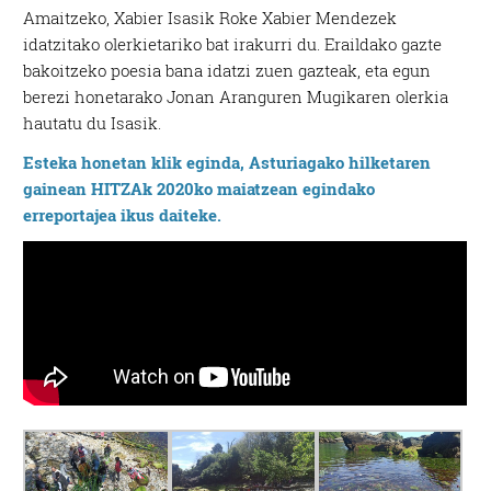
Amaitzeko, Xabier Isasik Roke Xabier Mendezek
idatzitako olerkietariko bat irakurri du. Eraildako gazte
bakoitzeko poesia bana idatzi zuen gazteak, eta egun
berezi honetarako Jonan Aranguren Mugikaren olerkia
hautatu du Isasik.
Esteka honetan klik eginda, Asturiagako hilketaren
gainean HITZAk 2020ko maiatzean egindako
erreportajea ikus daiteke.