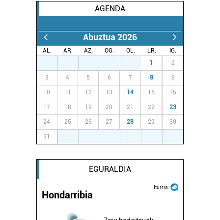
AGENDA
baliatzen gara. Ohar hau onartuz gero, teknologia hori
erabiltzeko baimen esplizitua ematen diguzu.
Gehiago
irakurri
Abuztua 2026
AL.
AR.
AZ.
OG.
OL.
LR.
IG.
27
28
29
30
31
1
2
3
4
5
6
7
8
9
10
11
12
13
14
15
16
17
18
19
20
21
22
23
24
25
26
27
28
29
30
31
1
2
3
4
5
6
EGURALDIA
Iturria:
Hondarribia