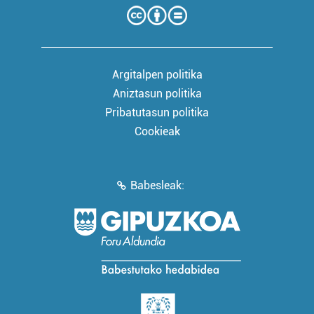
Argitalpen politika
Aniztasun politika
Pribatutasun politika
Cookieak
Babesleak: