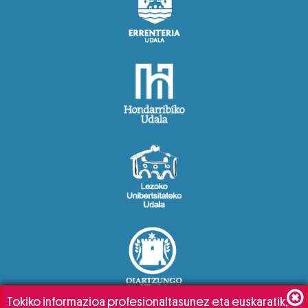
Tokiko informazioa profesionaltasunez eta euskaratik,