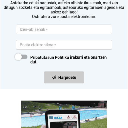
Astekarko eduki nagusiak, asteko albiste ikusienak, martxan
ditugun zozketa eta egitasmoak, asteburuko egitarauen agenda eta
askoz gehiago!
Ostiralero zure posta elektronikoan.
Pribatutasun Politika
irakurri eta onartzen
dut.
Harpidetu