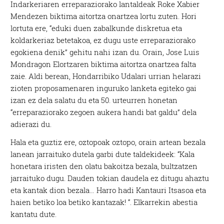
Indarkeriaren erreparaziorako lantaldeak Roke Xabier
Mendezen biktima aitortza onartzea lortu zuten. Hori
lortuta ere, “eduki duen zabalkunde diskretua eta
koldarkeriaz betetakoa, ez dugu uste erreparaziorako
egokiena denik” gehitu nahi izan du. Orain, Jose Luis
Mondragon Elortzaren biktima aitortza onartzea falta
zaie. Aldi berean, Hondarribiko Udalari urrian helarazi
zioten proposamenaren inguruko lanketa egiteko gai
izan ez dela salatu du eta 50. urteurren honetan
“erreparaziorako zegoen aukera handi bat galdu” dela
adierazi du.
Hala eta guztiz ere, oztopoak oztopo, orain artean bezala
lanean jarraituko dutela garbi dute taldekideek: “Kala
honetara iristen den olatu bakoitza bezala, bultzatzen
jarraituko dugu. Dauden tokian daudela ez ditugu ahaztu
eta kantak dion bezala… Harro hadi Kantauri Itsasoa eta
haien betiko loa betiko kantazak! “. Elkarrekin abestia
kantatu dute.