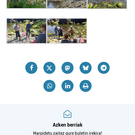
Azken berriak
Harpidetu zaitez gure buletin irekira!