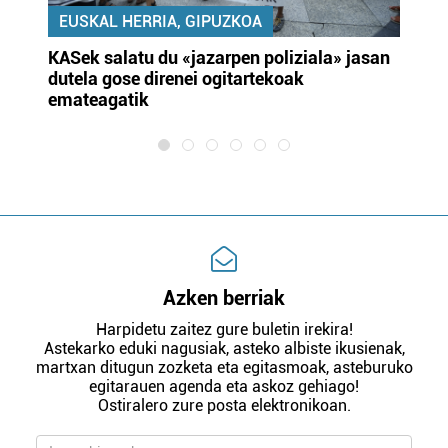
EUSKAL HERRIA, GIPUZKOA
KASek salatu du «jazarpen poliziala» jasan
Pa
dutela gose direnei ogitartekoak
da
emateagatik
«s
Azken berriak
Harpidetu zaitez gure buletin irekira!
Astekarko eduki nagusiak, asteko albiste ikusienak,
martxan ditugun zozketa eta egitasmoak, asteburuko
egitarauen agenda eta askoz gehiago!
Ostiralero zure posta elektronikoan.