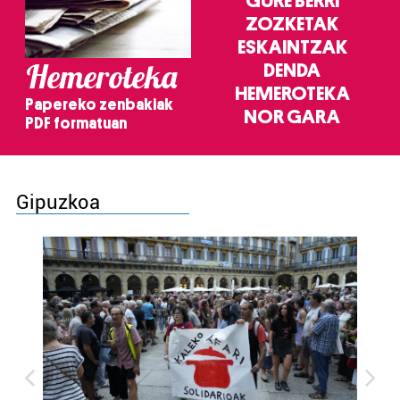
GURE BERRI
ZOZKETAK
ESKAINTZAK
Hemeroteka
DENDA
HEMEROTEKA
Papereko zenbakiak
NOR GARA
PDF formatuan
Gipuzkoa