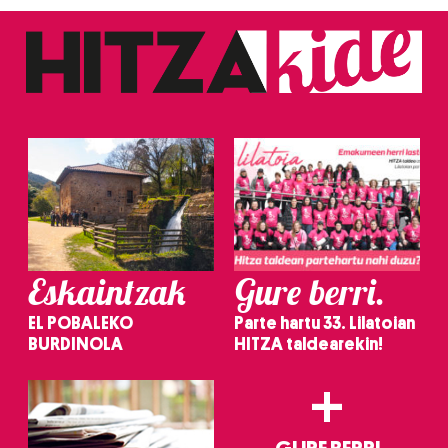
Eskaintzak
Gure berri.
EL POBALEKO
Parte hartu 33. Lilatoian
BURDINOLA
HITZA taldearekin!
+