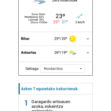
Zeru hodeitsuak
23º
Euria:
0mm
Hezetasuna:
82%
Lainoak:
30%
25º
21º
2 km/h
Elurra:
4100m
Bihar
25º
20º
Asteartea
26º
19º
Gehiago:
Hondarribia
Azken 7 egunetako irakurrienak
1
Garagardo artisauen
azoka, eskaintza
anitzarekin