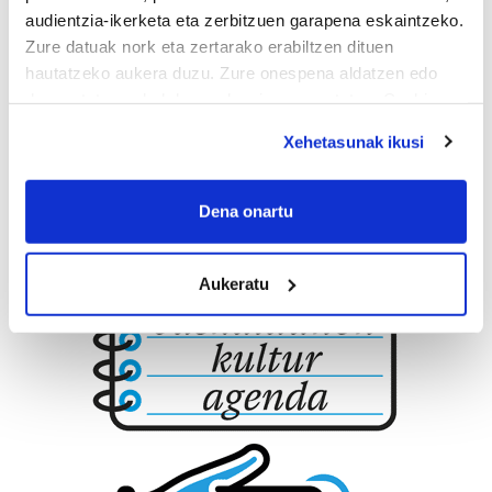
Errenteria-Orereta
audientzia-ikerketa eta zerbitzuen garapena eskaintzeko.
Zure datuak nork eta zertarako erabiltzen dituen
hautatzeko aukera duzu. Zure onespena aldatzen edo
deuseztatzen ahal duzu edozein momentutan, Cookie
deklaraziotik edo Privacy triggerean klikatuz.
Xehetasunak ikusi
If you allow, we would also like to:
Collect information about your geographical
Dena onartu
location which can be accurate to within several
meters
Aukeratu
Identify your device by actively scanning it for
specific characteristics (fingerprinting)
Find out more about how your personal data is processed
and set your preferences in the
details section
.
Guk eta gure bazkideek zure datu pertsonalak
prozesatzen ditugu, zure IP zenbakia, besteak beste,
teknologia erabiliz, cookieak adibidez, iragarki eta eduki