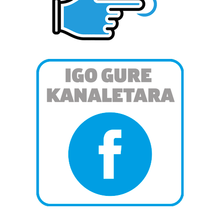
pertsonalizatuak eskaintzeko, iragarkiak eta edukia
neurtzeko, jendeari buruzko informazioa biltzeko eta
produktuak garatzeko. Zure datuak nork eta zertarako
erabiltzen dituen hauta dezakezu.
Bazkide batzuek ez dizute baimenik eskatzen, eta beren
interes komertzial legitimoetan babesten dira. Ikusi gure
bazkideen zerrenda, beren ustez zein helburutarako
duten interes legitimoa eta horren aurka nola egin
dezakezun ikusteko.
Lortu zure datu pertsonalak prozesatzeko moduari
buruzko informazio gehiago eta ezarri zure lehentasunak
datuen atalean. Edozein unetan alda edo ken dezakezu
zure baimena Cookieen adierazpenean.
Webgune honek cookie propioak eta hirugarrenen cookie-
fitxategiak erabiltzen ditu. Zure esperientzia eta
zerbitzuak hobetzeko asmoz, cookie teknologiaz