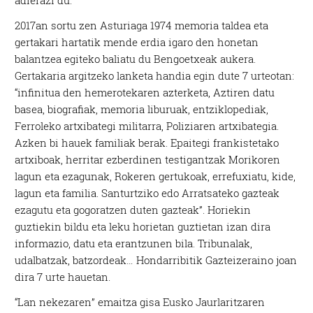
2017an sortu zen Asturiaga 1974 memoria taldea eta
gertakari hartatik mende erdia igaro den honetan
balantzea egiteko baliatu du Bengoetxeak aukera.
Gertakaria argitzeko lanketa handia egin dute 7 urteotan:
“infinitua den hemerotekaren azterketa, Aztiren datu
basea, biografiak, memoria liburuak, entziklopediak,
Ferroleko artxibategi militarra, Poliziaren artxibategia.
Azken bi hauek familiak berak. Epaitegi frankistetako
artxiboak, herritar ezberdinen testigantzak Morikoren
lagun eta ezagunak, Rokeren gertukoak, errefuxiatu, kide,
lagun eta familia. Santurtziko edo Arratsateko gazteak
ezagutu eta gogoratzen duten gazteak”. Horiekin
guztiekin bildu eta leku horietan guztietan izan dira
informazio, datu eta erantzunen bila. Tribunalak,
udalbatzak, batzordeak… Hondarribitik Gazteizeraino joan
dira 7 urte hauetan.
“Lan nekezaren” emaitza gisa Eusko Jaurlaritzaren