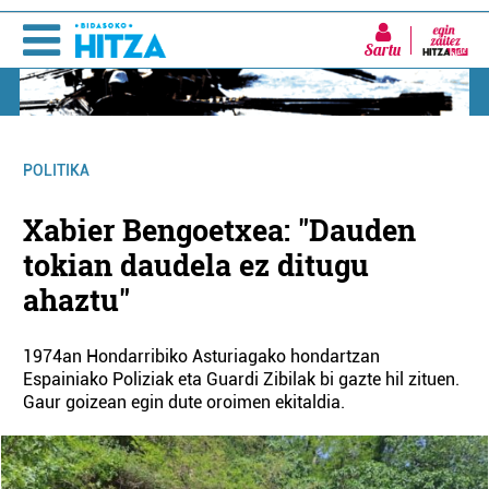
Sartu
POLITIKA
Xabier Bengoetxea: "Dauden
tokian daudela ez ditugu
ahaztu"
1974an Hondarribiko Asturiagako hondartzan
Espainiako Poliziak eta Guardi Zibilak bi gazte hil zituen.
Gaur goizean egin dute oroimen ekitaldia.