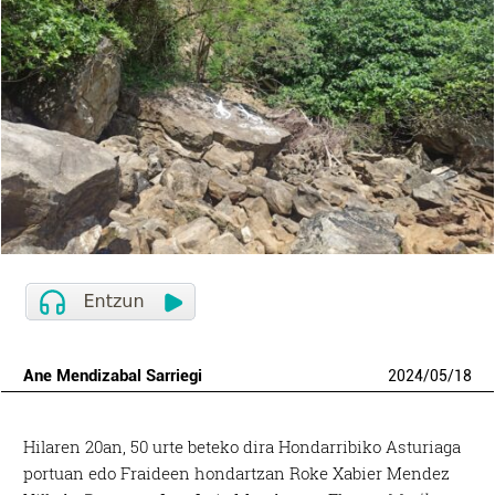
Ane Mendizabal Sarriegi
2024
/
05
/
18
Hilaren 20an, 50 urte beteko dira Hondarribiko Asturiaga
portuan edo Fraideen hondartzan Roke Xabier Mendez