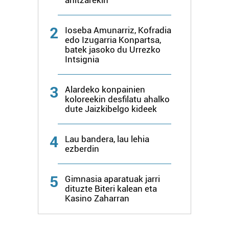
2
Ioseba Amunarriz, Kofradia
edo Izugarria Konpartsa,
batek jasoko du Urrezko
Intsignia
3
Alardeko konpainien
koloreekin desfilatu ahalko
dute Jaizkibelgo kideek
4
Lau bandera, lau lehia
ezberdin
5
Gimnasia aparatuak jarri
dituzte Biteri kalean eta
Kasino Zaharran