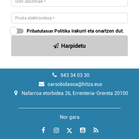
Pribatutasun Politika
irakurri eta onartzen dut.
Harpidetu
943 34 03 30
oarsobidasoa@hitza.eus
Nafarroa etorbidea 26, Errenteria-Orereta 20100
Nor gara