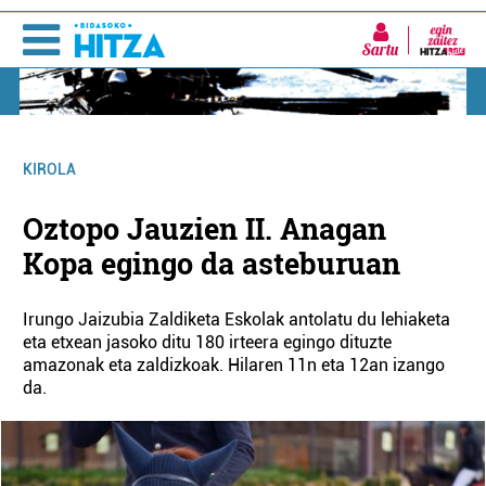
Sartu
KIROLA
Oztopo Jauzien II. Anagan
Kopa egingo da asteburuan
Irungo Jaizubia Zaldiketa Eskolak antolatu du lehiaketa
eta etxean jasoko ditu 180 irteera egingo dituzte
amazonak eta zaldizkoak. Hilaren 11n eta 12an izango
da.