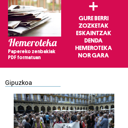
+
GURE BERRI
ZOZKETAK
ESKAINTZAK
Hemeroteka
DENDA
HEMEROTEKA
Papereko zenbakiak
NOR GARA
PDF formatuan
Gipuzkoa