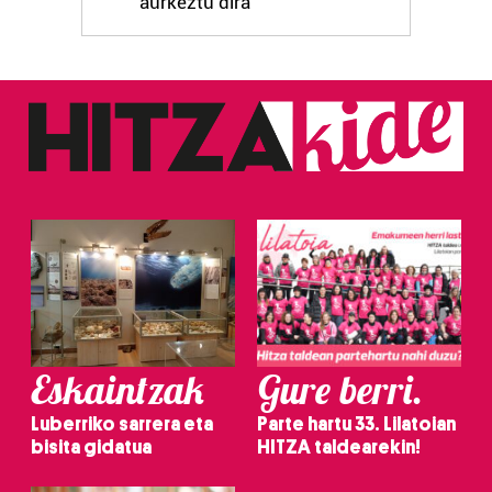
aurkeztu dira
Eskaintzak
Gure berri.
Luberriko sarrera eta
Parte hartu 33. Lilatoian
bisita gidatua
HITZA taldearekin!