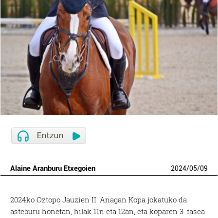
Alaine Aranburu Etxegoien
2024
/
05
/
09
2024ko Oztopo Jauzien II. Anagan Kopa jokatuko da
asteburu honetan, hilak 11n eta 12an, eta koparen 3. fasea