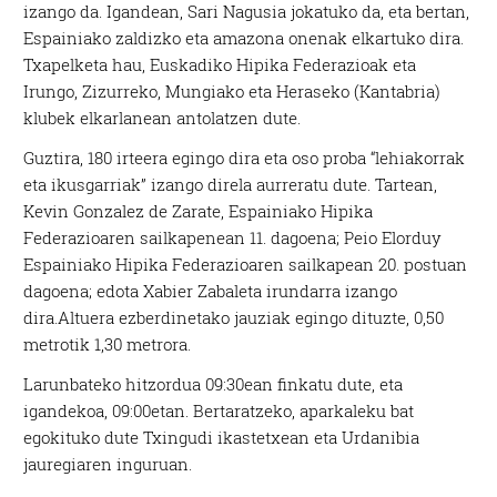
izango da. Igandean, Sari Nagusia jokatuko da, eta bertan,
Espainiako zaldizko eta amazona onenak elkartuko dira.
Txapelketa hau, Euskadiko Hipika Federazioak eta
Irungo, Zizurreko, Mungiako eta Heraseko (Kantabria)
klubek elkarlanean antolatzen dute.
Guztira, 180 irteera egingo dira eta oso proba “lehiakorrak
eta ikusgarriak” izango direla aurreratu dute. Tartean,
Kevin Gonzalez de Zarate, Espainiako Hipika
Federazioaren sailkapenean 11. dagoena; Peio Elorduy
Espainiako Hipika Federazioaren sailkapean 20. postuan
dagoena; edota Xabier Zabaleta irundarra izango
dira.Altuera ezberdinetako jauziak egingo dituzte, 0,50
metrotik 1,30 metrora.
Larunbateko hitzordua 09:30ean finkatu dute, eta
igandekoa, 09:00etan. Bertaratzeko, aparkaleku bat
egokituko dute Txingudi ikastetxean eta Urdanibia
jauregiaren inguruan.