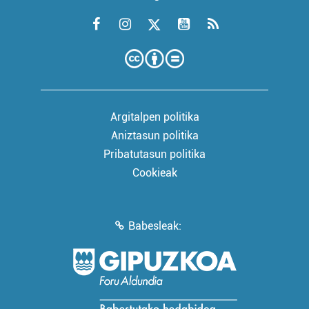
Argitalpen politika
Aniztasun politika
Pribatutasun politika
Cookieak
Babesleak: