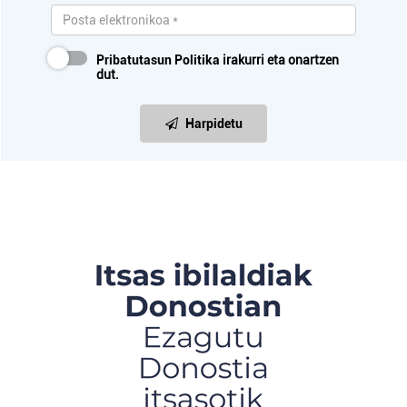
Pribatutasun Politika
irakurri eta onartzen
dut.
Harpidetu