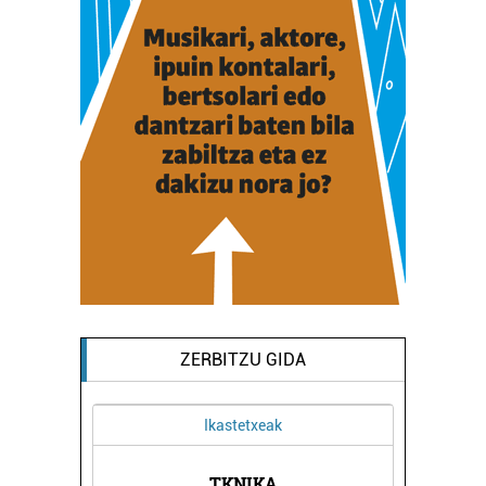
ZERBITZU GIDA
Ikastetxeak
LINIKA
TKNIKA
BEGOÑ