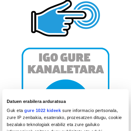
Datuen erabilera arduratsua
Guk eta
gure 1022 kideek
sure informacio pertsonala,
zure IP zenbakia, esaterako, prozesatzen ditugu, cookie
bezalako teknologiak erabiliz eta zure gailuko