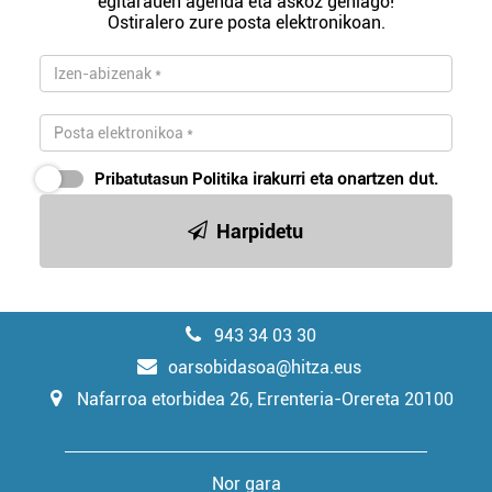
egitarauen agenda eta askoz gehiago!
Ostiralero zure posta elektronikoan.
Pribatutasun Politika
irakurri eta onartzen dut.
Harpidetu
943 34 03 30
oarsobidasoa@hitza.eus
Nafarroa etorbidea 26, Errenteria-Orereta 20100
Nor gara