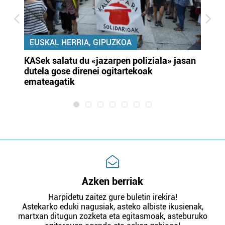
EUSKAL HERRIA, GIPUZKOA
KASek salatu du «jazarpen poliziala» jasan
Pa
dutela gose direnei ogitartekoak
da
emateagatik
«s
Azken berriak
Harpidetu zaitez gure buletin irekira!
Astekarko eduki nagusiak, asteko albiste ikusienak,
martxan ditugun zozketa eta egitasmoak, asteburuko