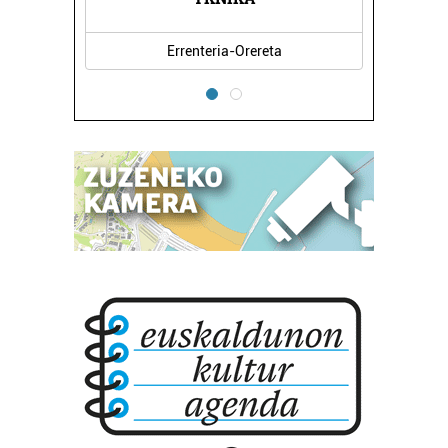
Errenteria-Orereta