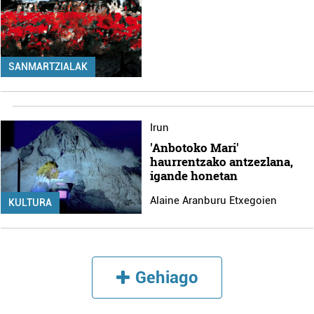
SANMARTZIALAK
Irun
'Anbotoko Mari'
haurrentzako antzezlana,
igande honetan
Alaine Aranburu Etxegoien
KULTURA
Gehiago