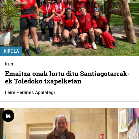
KIROLA
Irun
Emaitza onak lortu ditu Santiagotarrak-
ek Toledoko txapelketan
Leire Perlines Apalategi