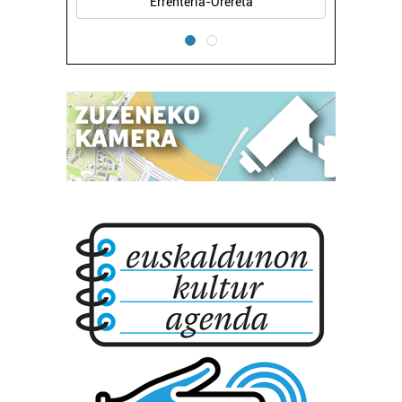
Errenteria-Orereta