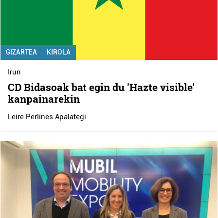
GIZARTEA
KIROLA
Irun
CD Bidasoak bat egin du 'Hazte visible'
kanpainarekin
Leire Perlines Apalategi