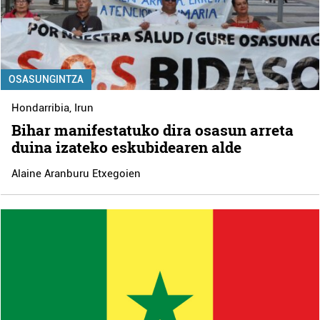
OSASUNGINTZA
Hondarribia
,
Irun
Bihar manifestatuko dira osasun arreta
duina izateko eskubidearen alde
Alaine Aranburu Etxegoien