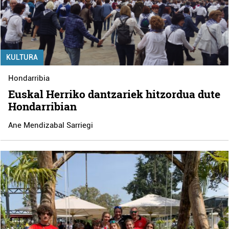
KULTURA
Hondarribia
Euskal Herriko dantzariek hitzordua dute
Hondarribian
Ane Mendizabal Sarriegi