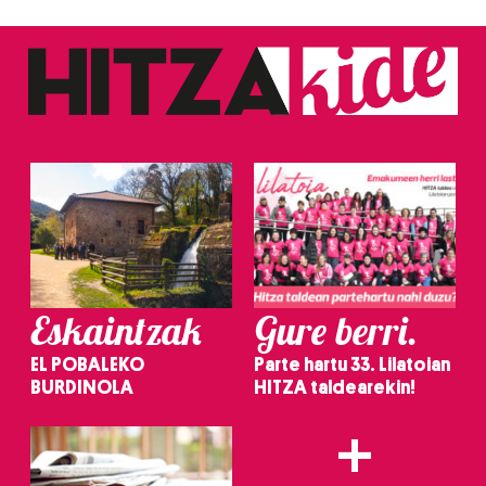
Eskaintzak
Gure berri.
EL POBALEKO
Parte hartu 33. Lilatoian
BURDINOLA
HITZA taldearekin!
+