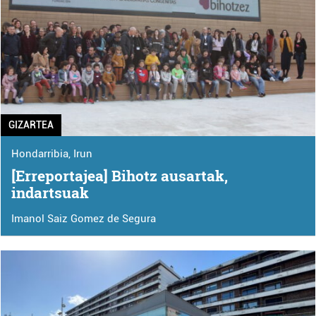
GIZARTEA
Hondarribia
,
Irun
[Erreportajea] Bihotz ausartak,
indartsuak
Imanol Saiz Gomez de Segura