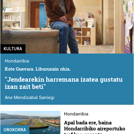
KULTURA
Hondarribia
Kote Guevara. Liburuzain ohia.
"Jendearekin harremana izatea gustatu
izan zait beti"
Ane Mendizabal Sarriegi
Hondarribia
Apal bada ere, baina
Hondarribiko aireportuko
OROKORRA