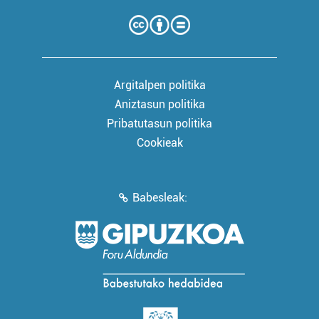
Argitalpen politika
Aniztasun politika
Pribatutasun politika
Cookieak
Babesleak: