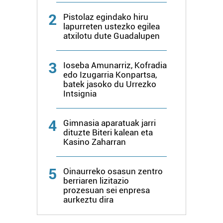
2
Pistolaz egindako hiru
lapurreten ustezko egilea
atxilotu dute Guadalupen
3
Ioseba Amunarriz, Kofradia
edo Izugarria Konpartsa,
batek jasoko du Urrezko
Intsignia
4
Gimnasia aparatuak jarri
dituzte Biteri kalean eta
Kasino Zaharran
5
Oinaurreko osasun zentro
berriaren lizitazio
prozesuan sei enpresa
aurkeztu dira