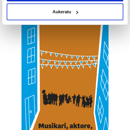
meters
Aukeratu
Identify your device by actively scanning it for
specific characteristics (fingerprinting)
Find out more about how your personal data is processed
and set your preferences in the
details section
.
Guk eta gure bazkideek zure datu pertsonalak
prozesatzen ditugu, zure IP zenbakia, besteak beste,
teknologia erabiliz, cookieak adibidez, iragarki eta eduki
pertsonalizatuak eskaintzeko, iragarkiak eta edukia
neurtzeko, jendeari buruzko informazioa biltzeko eta
produktuak garatzeko. Zure datuak nork eta zertarako
erabiltzen dituen hauta dezakezu.
Bazkide batzuek ez dizute baimenik eskatzen, eta beren
interes komertzial legitimoetan babesten dira. Ikusi gure
bazkideen zerrenda, beren ustez zein helburutarako
duten interes legitimoa eta horren aurka nola egin