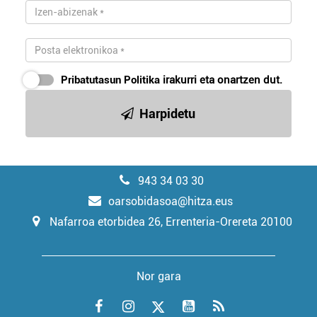
Pribatutasun Politika
irakurri eta onartzen dut.
Harpidetu
943 34 03 30
oarsobidasoa@hitza.eus
Nafarroa etorbidea 26, Errenteria-Orereta 20100
Nor gara