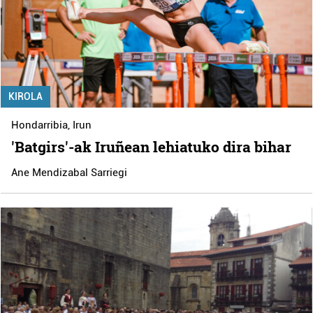
KIROLA
Hondarribia
,
Irun
'Batgirs'-ak Iruñean lehiatuko dira bihar
Ane Mendizabal Sarriegi