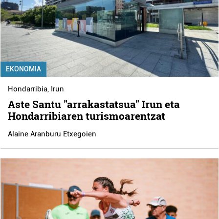
EKONOMIA
Hondarribia
,
Irun
Aste Santu "arrakastatsua" Irun eta
Hondarribiaren turismoarentzat
Alaine Aranburu Etxegoien