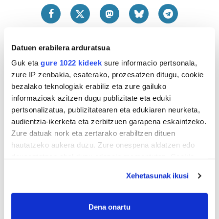
Datuen erabilera arduratsua
Guk eta
gure 1022 kideek
sure informacio pertsonala,
zure IP zenbakia, esaterako, prozesatzen ditugu, cookie
bezalako teknologiak erabiliz eta zure gailuko
informazioak azitzen dugu publizitate eta eduki
pertsonalizatua, publizitatearen eta edukiaren neurketa,
audientzia-ikerketa eta zerbitzuen garapena eskaintzeko.
Zure datuak nork eta zertarako erabiltzen dituen
hautatzeko aukera duzu. Zure onespena aldatzen edo
deuseztatzen ahal duzu edozein momentutan, Cookie
deklaraziotik edo Privacy triggerean klikatuz.
Xehetasunak ikusi
If you allow, we would also like to:
Collect information about your geographical
Dena onartu
location which can be accurate to within several