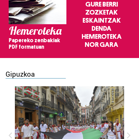
GURE BERRI
ZOZKETAK
ESKAINTZAK
Hemeroteka
DENDA
HEMEROTEKA
Papereko zenbakiak
NOR GARA
PDF formatuan
Gipuzkoa