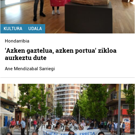
KULTURA
UDALA
Hondarribia
'Azken gaztelua, azken portua' zikloa
aurkeztu dute
Ane Mendizabal Sarriegi