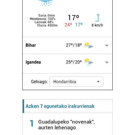
17º
Euria:
0mm
Hezetasuna:
100%
Lainoak:
68%
24º
17º
8 km/h
Elurra:
4500m
Bihar
27º
18º
Igandea
25º
20º
Gehiago:
Hondarribia
Azken 7 egunetako irakurrienak
1
Guadalupeko "novenak",
aurten lehenago