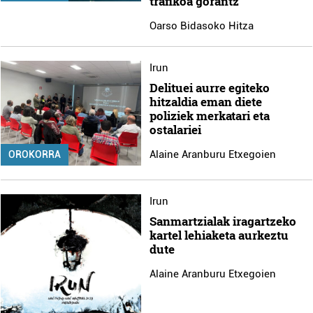
trafikoa gorantz
Oarso Bidasoko Hitza
Irun
Delituei aurre egiteko
hitzaldia eman diete
poliziek merkatari eta
ostalariei
Alaine Aranburu Etxegoien
OROKORRA
Irun
Sanmartzialak iragartzeko
kartel lehiaketa aurkeztu
dute
Alaine Aranburu Etxegoien