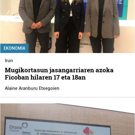
EKONOMIA
Irun
Mugikortasun jasangarriaren azoka
Ficoban hilaren 17 eta 18an
Alaine Aranburu Etxegoien