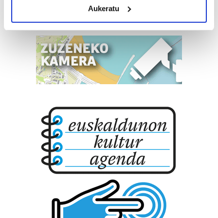
Aukeratu
Identify your device by actively scanning it for
specific characteristics (fingerprinting)
Find out more about how your personal data is processed
and set your preferences in the
details section
.
Guk eta gure bazkideek zure datu pertsonalak
prozesatzen ditugu, zure IP zenbakia, besteak beste,
teknologia erabiliz, cookieak adibidez, iragarki eta eduki
pertsonalizatuak eskaintzeko, iragarkiak eta edukia
neurtzeko, jendeari buruzko informazioa biltzeko eta
produktuak garatzeko. Zure datuak nork eta zertarako
erabiltzen dituen hauta dezakezu.
Bazkide batzuek ez dizute baimenik eskatzen, eta beren
interes komertzial legitimoetan babesten dira. Ikusi gure
bazkideen zerrenda, beren ustez zein helburutarako
duten interes legitimoa eta horren aurka nola egin
dezakezun ikusteko.