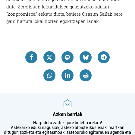
dute. Zerbitzuen lekualdatzea gauzatzeko udalari
“konpromisoa” eskatu diote, betiere Osasun Sailak bere
gain hartuta lokal horien egokitzapen lanak.
Azken berriak
Harpidetu zaitez gure buletin irekira!
Astekarko eduki nagusiak, asteko albiste ikusienak, martxan
ditugun zozketa eta egitasmoak, asteburuko egitarauen agenda eta