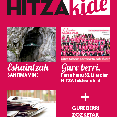
Eskaintzak
Gure berri.
SANTIMAMIÑE
Parte hartu 33. Lilatoian
HITZA taldearekin!
+
GURE BERRI
ZOZKETAK