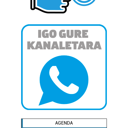
Lortu zure datu pertsonalak prozesatzeko moduari
buruzko informazio gehiago eta ezarri zure lehentasunak
datuen atalean. Edozein unetan alda edo ken dezakezu
zure baimena Cookieen adierazpenean.
Webgune honek cookie propioak eta hirugarrenen cookie-
fitxategiak erabiltzen ditu. Zure esperientzia eta
zerbitzuak hobetzeko asmoz, cookie teknologiaz
baliatzen gara. Ohar hau onartuz gero, teknologia hori
erabiltzeko baimen esplizitua ematen diguzu.
Gehiago
irakurri
AGENDA