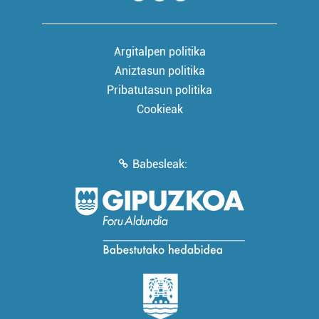
Argitalpen politika
Aniztasun politika
Pribatutasun politika
Cookieak
Babesleak: