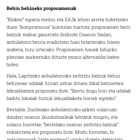
Behin behineko proposamenak
“Blokeo” egoera medio, eta EAJk lehen arreta hobetzeko
duen “konpromisoa” kontutan hartuta, proposamen berri
batzuk mahai gaineratu dizkiote Osasun Sailari,
anbulatorio berria eraikitzen hasi bitarterako; haien
arabera, hiru urterako. Proposamen hauek biharko
plenoan aurkeztuko dituzte mozio alternatibo baten
bidez.
Hala, Lapitzeko anbulatorioko zerbitzu batzuk behin
behinean udalak hirian zehar dituen lokal batzuetara
lekualdatzea proposatu dute. “Ikertu dugu hori eta udalak
baditu lokalak hutsik lekualdaketa horiek egiteko”.
Bestalde, Dunboako anbulatorioko azken solairuan
dauden osasun ikuskatzaileak bertatik mugitu, eta
solairu horretan “bestelako osasun zerbitzu batzuk”
eskaintzea ere proposatu dute. Modu horretan, bi
anbulatorioak “itota egoteari” utziko diotela defendatu