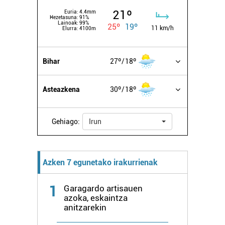
21º
Euria:
4.4mm
Hezetasuna:
91%
Lainoak:
99%
25º
19º
11 km/h
Elurra:
4100m
Bihar
27º
18º
Asteazkena
30º
18º
Gehiago:
Irun
Azken 7 egunetako irakurrienak
1
Garagardo artisauen
azoka, eskaintza
anitzarekin