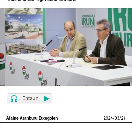
Alaine Aranburu Etxegoien
2024
/
03
/
21