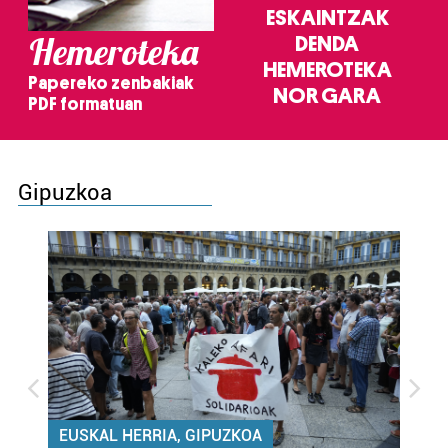
ESKAINTZAK
Hemeroteka
DENDA
HEMEROTEKA
Papereko zenbakiak
NOR GARA
PDF formatuan
Gipuzkoa
EUSKAL HERRIA, GIPUZKOA