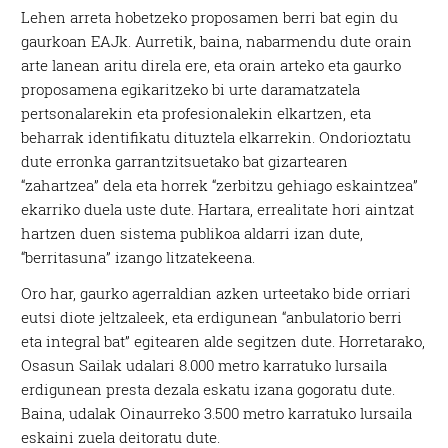
Lehen arreta hobetzeko proposamen berri bat egin du
gaurkoan EAJk. Aurretik, baina, nabarmendu dute orain
arte lanean aritu direla ere, eta orain arteko eta gaurko
proposamena egikaritzeko bi urte daramatzatela
pertsonalarekin eta profesionalekin elkartzen, eta
beharrak identifikatu dituztela elkarrekin. Ondorioztatu
dute erronka garrantzitsuetako bat gizartearen
“zahartzea” dela eta horrek “zerbitzu gehiago eskaintzea”
ekarriko duela uste dute. Hartara, errealitate hori aintzat
hartzen duen sistema publikoa aldarri izan dute,
“berritasuna” izango litzatekeena.
Oro har, gaurko agerraldian azken urteetako bide orriari
eutsi diote jeltzaleek, eta erdigunean “anbulatorio berri
eta integral bat” egitearen alde segitzen dute. Horretarako,
Osasun Sailak udalari 8.000 metro karratuko lursaila
erdigunean presta dezala eskatu izana gogoratu dute.
Baina, udalak Oinaurreko 3.500 metro karratuko lursaila
eskaini zuela deitoratu dute.