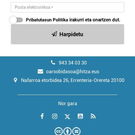
Pribatutasun Politika
irakurri eta onartzen dut.
Harpidetu
943 34 03 30
oarsobidasoa@hitza.eus
Nafarroa etorbidea 26, Errenteria-Orereta 20100
Nor gara