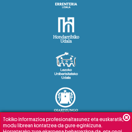
Tokiko informazioa profesionaltasunez eta euskaratik,
modu librean kontatzea da gure eginkizuna.
Horretarako zure ekarpena beharrezkoa da, eta ongi