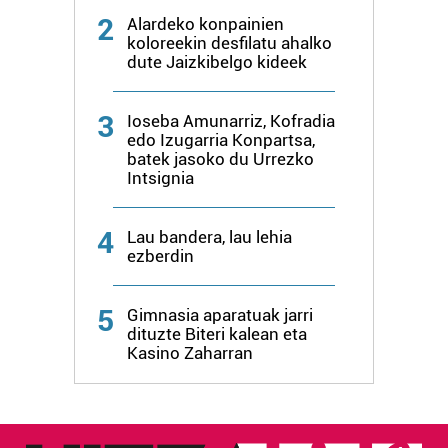
2
Alardeko konpainien
koloreekin desfilatu ahalko
dute Jaizkibelgo kideek
3
Ioseba Amunarriz, Kofradia
edo Izugarria Konpartsa,
batek jasoko du Urrezko
Intsignia
4
Lau bandera, lau lehia
ezberdin
5
Gimnasia aparatuak jarri
dituzte Biteri kalean eta
Kasino Zaharran