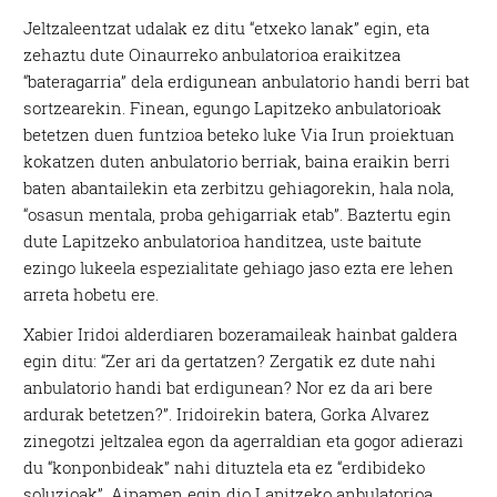
Jeltzaleentzat udalak ez ditu “etxeko lanak” egin, eta
zehaztu dute Oinaurreko anbulatorioa eraikitzea
“bateragarria” dela erdigunean anbulatorio handi berri bat
sortzearekin. Finean, egungo Lapitzeko anbulatorioak
betetzen duen funtzioa beteko luke Via Irun proiektuan
kokatzen duten anbulatorio berriak, baina eraikin berri
baten abantailekin eta zerbitzu gehiagorekin, hala nola,
“osasun mentala, proba gehigarriak etab”. Baztertu egin
dute Lapitzeko anbulatorioa handitzea, uste baitute
ezingo lukeela espezialitate gehiago jaso ezta ere lehen
arreta hobetu ere.
Xabier Iridoi alderdiaren bozeramaileak hainbat galdera
egin ditu: “Zer ari da gertatzen? Zergatik ez dute nahi
anbulatorio handi bat erdigunean? Nor ez da ari bere
ardurak betetzen?”. Iridoirekin batera, Gorka Alvarez
zinegotzi jeltzalea egon da agerraldian eta gogor adierazi
du “konponbideak” nahi dituztela eta ez “erdibideko
soluzioak”. Aipamen egin dio Lapitzeko anbulatorioa