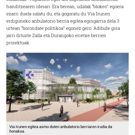
handitzearen ideiari. Era berean, udalak “blokeo” egoera
ezarri duela salatu du, eta gogoratu du Via Irunen
erdiguneko anbulatorio berria egitea egingarria dela 3
urtean “borondate politikoa” egonez gero. Adibide gisa
jarri dituzte Zalla eta Durangoko erietxe berrien
proiektuak.
Via Irunen egitea asmo duten anbulatorio berriaren irudia da
honakoa.