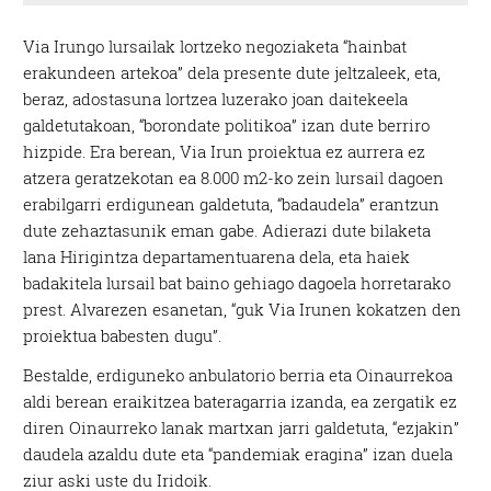
Via Irungo lursailak lortzeko negoziaketa “hainbat
erakundeen artekoa” dela presente dute jeltzaleek, eta,
beraz, adostasuna lortzea luzerako joan daitekeela
galdetutakoan, “borondate politikoa” izan dute berriro
hizpide. Era berean, Via Irun proiektua ez aurrera ez
atzera geratzekotan ea 8.000 m2-ko zein lursail dagoen
erabilgarri erdigunean galdetuta, “badaudela” erantzun
dute zehaztasunik eman gabe. Adierazi dute bilaketa
lana Hirigintza departamentuarena dela, eta haiek
badakitela lursail bat baino gehiago dagoela horretarako
prest. Alvarezen esanetan, “guk Via Irunen kokatzen den
proiektua babesten dugu”.
Bestalde, erdiguneko anbulatorio berria eta Oinaurrekoa
aldi berean eraikitzea bateragarria izanda, ea zergatik ez
diren Oinaurreko lanak martxan jarri galdetuta, “ezjakin”
daudela azaldu dute eta “pandemiak eragina” izan duela
ziur aski uste du Iridoik.