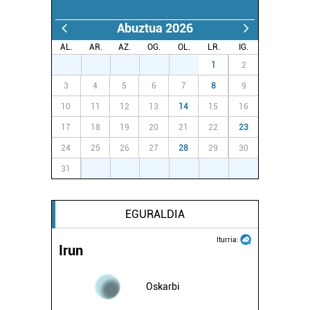
Abuztua 2026
AL.
AR.
AZ.
OG.
OL.
LR.
IG.
27
28
29
30
31
1
2
3
4
5
6
7
8
9
10
11
12
13
14
15
16
17
18
19
20
21
22
23
24
25
26
27
28
29
30
31
1
2
3
4
5
6
EGURALDIA
Iturria:
Irun
Oskarbi