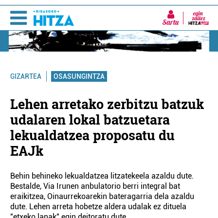
Sartu
OSASUNGINTZA
GIZARTEA
Lehen arretako zerbitzu batzuk
udalaren lokal batzuetara
lekualdatzea proposatu du
EAJk
Behin behineko lekualdatzea litzatekeela azaldu dute.
Bestalde, Via Irunen anbulatorio berri integral bat
eraikitzea, Oinaurrekoarekin bateragarria dela azaldu
dute. Lehen arreta hobetze aldera udalak ez dituela
"etxeko lanak" egin deitoratu dute.