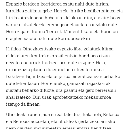
Espazio berdeen korridorea osatu nahi dute hirian,
lurraldea zatikatu gabe. Horrela, hiriko biodibertsitatea eta
hiriko aireztapena hobetuko delakoan dira, eta aire hotza
sartuko litzatekeela eremu jendetsuetan baieztatu dute.
Horrez gain, Irungo “bero irlak” identifikatu eta horietan
eragiten saiatu nahi dute korridorearekin.
II. ildoa: Oinezkoentzako espazio libre zolatuek klima
aldaketaren kontrako erresilientzia handiagoa izan
dezaten neurriak hartzea jarri dute irizpide. Hala,
urbanizazio planen diseinuetan estres termikoa
txikitzen laguntzea eta ur jarioa bideratzea izan beharko
dute lehentasun. Horretarako, gainazal iragazkorrak
sustatu beharko dituzte, ura pasatu eta gero berrerabili
ahal izateko. Euri urak aprobetxatzeko mekanismoa
izango da finean.
Uholdeak Irunen jada errealitate dira, hala nola, Bidasoa
eta Behobia auzoetan, eta uholdeak gertatzeko arrisku
pean dauden inguruneetan erresilientzia handitzea