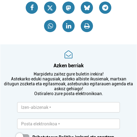
Azken berriak
Harpidetu zaitez gure buletin irekira!
Astekarko eduki nagusiak, asteko albiste ikusienak, martxan
ditugun zozketa eta egitasmoak, asteburuko egitarauen agenda eta
askoz gehiago!
Ostiralero zure posta elektronikoan.