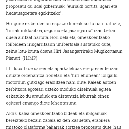
proposatu du udal gobernuak, “eurialdi bortitz, ugari eta
hedatuagoetara egokitzeko”.
Hirigune ez berdeetan espazio libreak sortu nahi dituzte,
“hiriak inklusiboa, segurua eta jasangarria” izan behar
duela aintzat hartuta. Hori dela eta, oinezkoentzako
ibilbideen irisgarritasun unibertsala sustatuko dute,
zeina lotu-lotuta doana Hiri Jasangarrirako Mugikortasun
Planari. (HJMP).
III. ildoa: bide sareei eta aparkalekuak ere presente izan
dituzte ordenantza honetan eta “hiri ehunean” ibilgailu
motordun gutxiago erabiltzea nahi dute. Kaleak autoen
zerbitzura egoteari uzteko moduko diseinuak egitea
eskatuko du araudiak eta distantzia laburrak oinez
egiteari emango diote lehentasuna.
Aldiz, kalea oinezkoentzako bideak eta ibilgailuak
bereizteko bezain zabala ez den kasuetan, erabilera
mistoko plataforma bakarrak sortzea proposatu dute, hau