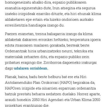
homogeneizatu ahalko dira, espazio publikoaren
esanahia eguneratuko dute, Irun atsegina eta segurua
izateko irizpideak ezarriko dituzte, eta hiri ehunak klima
aldaketaren epe ertain eta luzeko ondorioen aurkako
erresilientzia handiagoa izango du.
Paezen esanetan, tresna baliagarria izango da klima
aldaketak dakarren erronkei heltzeko, tenperatura igoera
edota itsasoaren mailaren gorakada, besteak beste.
Ordenantzak hiria urbanizatzeko neurri, teknika eta
materialak zehazten ditu, eta espazio publiko zein
pribatuei eragingo die. Zirriborroa dagoeneko irakurgai
dago
udalaren orrialdean.
Planak, baina, badu beste helburu bat ere eta Hiri
Antolamenduko Plan Orokorrari (HAPO) begirakoa da,
HAPOren irizpide eta oinarrien esparruan ordenantza
batzuk prestatu beharra xedatzen duelako. Horrez aparte,
araudi honekin 2050 Hiri Agendari eta Urban Klima 2050
proiektuei erantzungo die.