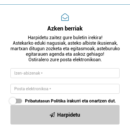
Azken berriak
Harpidetu zaitez gure buletin irekira!
Astekarko eduki nagusiak, asteko albiste ikusienak,
martxan ditugun zozketa eta egitasmoak, asteburuko
egitarauen agenda eta askoz gehiago!
Ostiralero zure posta elektronikoan.
Pribatutasun Politika
irakurri eta onartzen dut.
Harpidetu