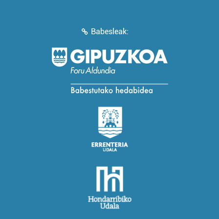
Babesleak: