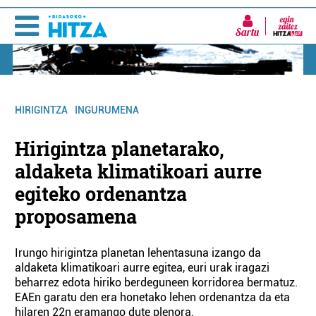
Sartu
HIRIGINTZA
INGURUMENA
Hirigintza planetarako,
aldaketa klimatikoari aurre
egiteko ordenantza
proposamena
Irungo hirigintza planetan lehentasuna izango da
aldaketa klimatikoari aurre egitea, euri urak iragazi
beharrez edota hiriko berdeguneen korridorea bermatuz.
EAEn garatu den era honetako lehen ordenantza da eta
hilaren 22n eramango dute plenora.