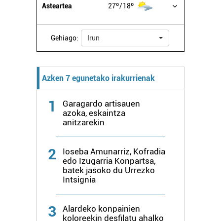
Asteartea
27º
18º
Gehiago:
Irun
Azken 7 egunetako irakurrienak
1
Garagardo artisauen
azoka, eskaintza
anitzarekin
2
Ioseba Amunarriz, Kofradia
edo Izugarria Konpartsa,
batek jasoko du Urrezko
Intsignia
3
Alardeko konpainien
koloreekin desfilatu ahalko