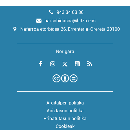
943 34 03 30
oarsobidasoa@hitza.eus
Nafarroa etorbidea 26, Errenteria-Orereta 20100
Nor gara
Argitalpen politika
Aniztasun politika
Pribatutasun politika
Cookieak