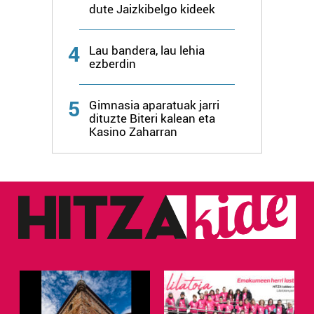
dute Jaizkibelgo kideek
4
Lau bandera, lau lehia
ezberdin
5
Gimnasia aparatuak jarri
dituzte Biteri kalean eta
Kasino Zaharran