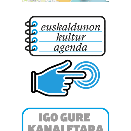
Bazkide batzuek ez dizute baimenik eskatzen, eta beren
interes komertzial legitimoetan babesten dira. Ikusi gure
bazkideen zerrenda, beren ustez zein helburutarako
duten interes legitimoa eta horren aurka nola egin
dezakezun ikusteko.
Lortu zure datu pertsonalak prozesatzeko moduari
buruzko informazio gehiago eta ezarri zure lehentasunak
datuen atalean. Edozein unetan alda edo ken dezakezu
zure baimena Cookieen adierazpenean.
Webgune honek cookie propioak eta hirugarrenen cookie-
fitxategiak erabiltzen ditu. Zure esperientzia eta
zerbitzuak hobetzeko asmoz, cookie teknologiaz
baliatzen gara. Ohar hau onartuz gero, teknologia hori
erabiltzeko baimen esplizitua ematen diguzu.
Gehiago
irakurri