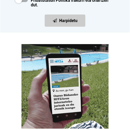
Pribatutasun Politika
irakurri eta onartzen
dut.
Harpidetu