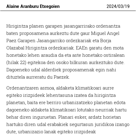
Alaine Aranburu Etxegoien
2024
/
03
/
19
Hirigintza planen garapen jasangarrirako ordenantza
baten proposamena aurkeztu dute gaur Miguel Angel
Paez Garapen Jasangarriko ordezkariak eta Borja
Olazabal Hirigintza ordezkariak. EAEn garatu den mota
honetako lehen araudia da eta aste honetako ostiralean
(hilak 22) egitekoa den osoko bilkuran aurkeztuko dute.
Dagoeneko udal alderdiek proposamenak egin nahi
dituztela aurreratu du Paezek.
Ordenantzaren asmoa, aldaketa klimatikoari aurre
egiteko irizpideek lehentasuna izatea da hirigintza
planetan, baita ere berriro urbanizatzeko planetan edota
dagoeneko aldaketa klimatikoari lotutako neurriak hartu
behar diren inguruetan. Planari esker, ardatz horietan
hartuko diren udal erabakiek segurtasun juridikoa izango
dute, urbanizazio lanak egiteko irizpideak