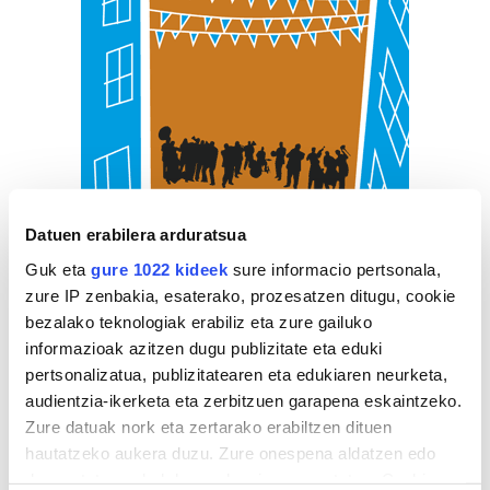
Datuen erabilera arduratsua
Guk eta
gure 1022 kideek
sure informacio pertsonala,
zure IP zenbakia, esaterako, prozesatzen ditugu, cookie
bezalako teknologiak erabiliz eta zure gailuko
informazioak azitzen dugu publizitate eta eduki
pertsonalizatua, publizitatearen eta edukiaren neurketa,
audientzia-ikerketa eta zerbitzuen garapena eskaintzeko.
Zure datuak nork eta zertarako erabiltzen dituen
hautatzeko aukera duzu. Zure onespena aldatzen edo
deuseztatzen ahal duzu edozein momentutan, Cookie