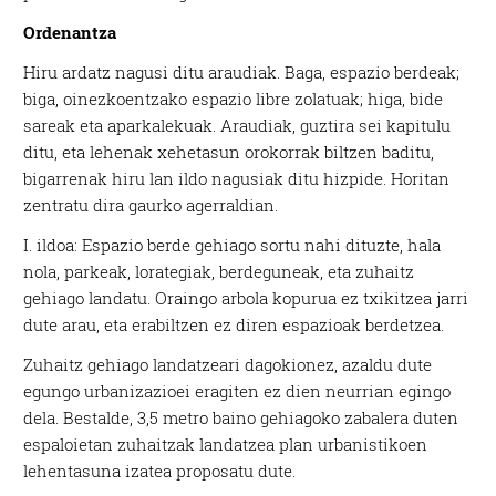
Ordenantza
Hiru ardatz nagusi ditu araudiak. Baga, espazio berdeak;
biga, oinezkoentzako espazio libre zolatuak; higa, bide
sareak eta aparkalekuak. Araudiak, guztira sei kapitulu
ditu, eta lehenak xehetasun orokorrak biltzen baditu,
bigarrenak hiru lan ildo nagusiak ditu hizpide. Horitan
zentratu dira gaurko agerraldian.
I. ildoa: Espazio berde gehiago sortu nahi dituzte, hala
nola, parkeak, lorategiak, berdeguneak, eta zuhaitz
gehiago landatu. Oraingo arbola kopurua ez txikitzea jarri
dute arau, eta erabiltzen ez diren espazioak berdetzea.
Zuhaitz gehiago landatzeari dagokionez, azaldu dute
egungo urbanizazioei eragiten ez dien neurrian egingo
dela. Bestalde, 3,5 metro baino gehiagoko zabalera duten
espaloietan zuhaitzak landatzea plan urbanistikoen
lehentasuna izatea proposatu dute.