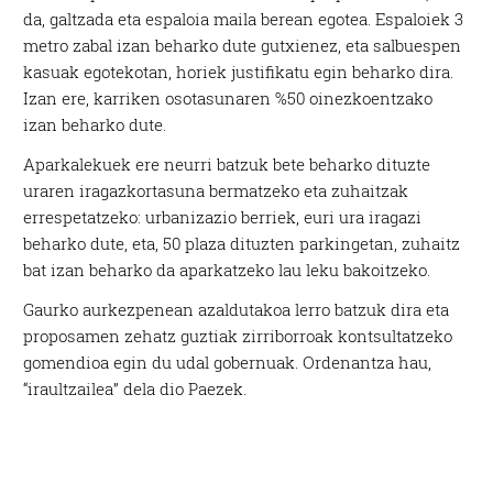
da, galtzada eta espaloia maila berean egotea. Espaloiek 3
metro zabal izan beharko dute gutxienez, eta salbuespen
kasuak egotekotan, horiek justifikatu egin beharko dira.
Izan ere, karriken osotasunaren %50 oinezkoentzako
izan beharko dute.
Aparkalekuek ere neurri batzuk bete beharko dituzte
uraren iragazkortasuna bermatzeko eta zuhaitzak
errespetatzeko: urbanizazio berriek, euri ura iragazi
beharko dute, eta, 50 plaza dituzten parkingetan, zuhaitz
bat izan beharko da aparkatzeko lau leku bakoitzeko.
Gaurko aurkezpenean azaldutakoa lerro batzuk dira eta
proposamen zehatz guztiak zirriborroak kontsultatzeko
gomendioa egin du udal gobernuak. Ordenantza hau,
“iraultzailea” dela dio Paezek.