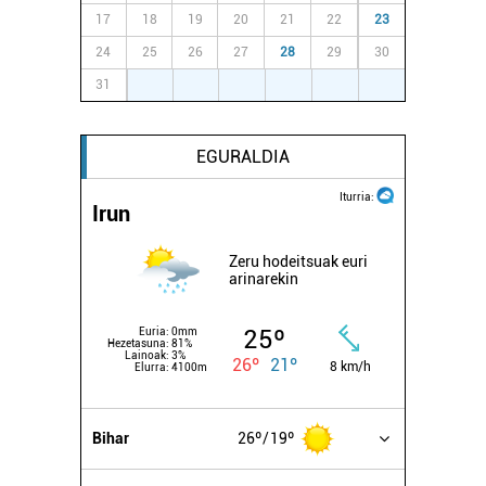
17
18
19
20
21
22
23
24
25
26
27
28
29
30
31
1
2
3
4
5
6
EGURALDIA
Iturria:
Irun
Zeru hodeitsuak euri
arinarekin
25º
Euria:
0mm
Hezetasuna:
81%
Lainoak:
3%
26º
21º
8 km/h
Elurra:
4100m
Bihar
26º
19º