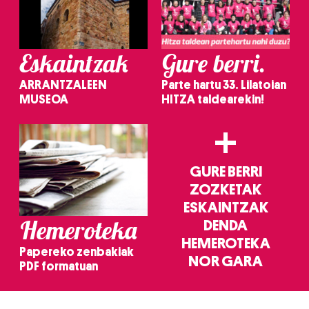
Eskaintzak
Gure berri.
ARRANTZALEEN
Parte hartu 33. Lilatoian
MUSEOA
HITZA taldearekin!
+
GURE BERRI
ZOZKETAK
ESKAINTZAK
Hemeroteka
DENDA
HEMEROTEKA
Papereko zenbakiak
NOR GARA
PDF formatuan