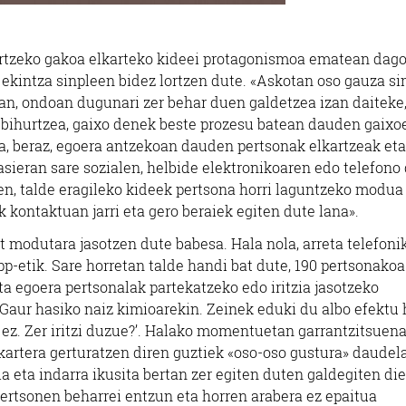
 lortzeko gakoa elkarteko kideei protagonismoa ematean dag
a ekintza sinpleen bidez lortzen dute. «Askotan oso gauza si
an, ondoan dugunari zer behar duen galdetzea izan daiteke
e bihurtzea, gaixo denek beste prozesu batean dauden gaixo
a, beraz, egoera antzekoan dauden pertsonak elkartzeak eta
asieran sare sozialen, helbide elektronikoaren edo telefono 
en, talde eragileko kideek pertsona horri laguntzeko modua
 kontaktuan jarri eta gero beraiek egiten dute lana».
t modutara jasotzen dute babesa. Hala nola, arreta telefoni
p-etik. Sare horretan talde handi bat dute, 190 pertsonakoa
a egoera pertsonalak partekatzeko edo iritzia jasotzeko
‘Gaur hasiko naiz kimioarekin. Zeinek eduki du albo efektu 
 ez. Zer iritzi duzue?’. Halako momentuetan garrantzitsuena
kartera gerturatzen diren guztiek «oso-oso gustura» daudel
a eta indarra ikusita bertan zer egiten duten galdegiten di
pertsonen beharrei entzun eta horren arabera ez epaitua