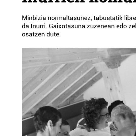
Minbizia normaltasunez, tabuetatik libre
da Inurri. Gaixotasuna zuzenean edo ze
osatzen dute.