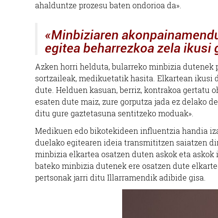
ahalduntze prozesu baten ondorioa da».
Errenteria-Orereta
«Minbiziaren akonpainamendua 
egitea beharrezkoa zela ikusi
Azken horri helduta, bularreko minbizia dutenek p
sortzaileak, medikuetatik hasita. Elkartean ikusi 
dute. Helduen kasuan, berriz, kontrakoa gertatu o
esaten dute maiz, zure gorputza jada ez delako d
ditu gure gaztetasuna sentitzeko moduak».
Medikuen edo bikotekideen influentzia handia iza
duelako egitearen ideia transmititzen saiatzen dir
minbizia elkartea osatzen duten askok eta askok i
bateko minbizia dutenek ere osatzen dute elkarte
pertsonak jarri ditu Illarramendik adibide gisa.