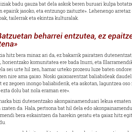
biziak badu gauza bat dela askok beren buruari kulpa botatz
n epairik jasoko, eta entzungo zaituzte». Lehenengo arretaz 
oak, tailerrak eta ekintza kulturalak.
Batzuetan beharrei entzutea, ez epaitz
tena»
a hitz bera minaz ari da, ez bakarrik pairatzen dutenentzat,
 horientzako komunitatea ere bada Inurri, eta Illarramendi
a sei urte hil zen, hamar urteko prozesu luze baten ondore
zen nire ama gaixo. Noski gaixoarentzat baliabideak daudel
z zegoen inongo baliabiderik, eta askotan, laguntzea oso 
 ezta dolu bat nola eraman ere».
 zeharka bizi dutenentzako akonpainamenduari lekua ematen
a izaten da. Hala, pertsona bat hil dela edo akonpainamendu
amendi bera eskaintzen da harekin geratu eta gaiaz hitz egi
du.