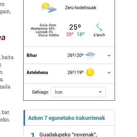
en
Zeru hodeitsuak
gain,
25º
Euria:
0mm
Hezetasuna:
64%
Lainoak:
0%
28º
18º
ea
6 km/h
Elurra:
4300m
Bihar
26º
20º
 baita
k
n.
Astelehena
26º
19º
a,
zaila
Gehiago:
Irun
 bat
Azken 7 egunetako irakurrienak
teko,
1
Guadalupeko "novenak",