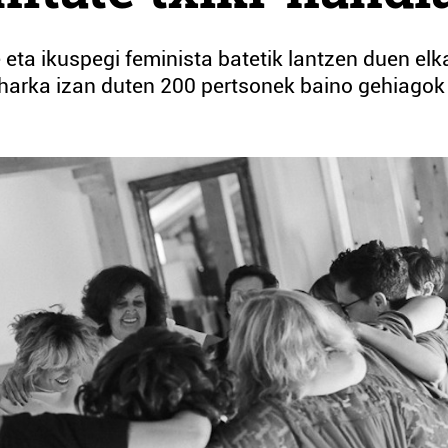
 eta ikuspegi feminista batetik lantzen duen elk
harka izan duten 200 pertsonek baino gehiagok