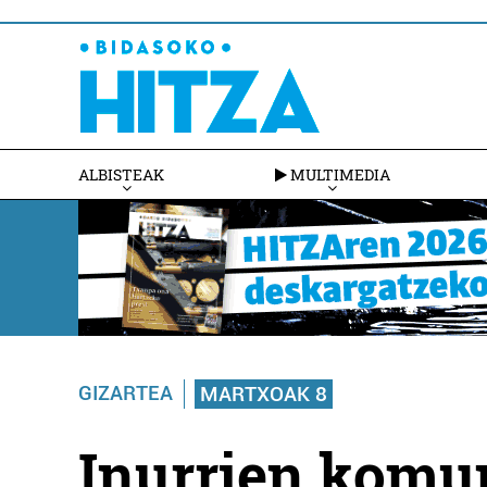
ALBISTEAK
MULTIMEDIA
GIZARTEA
MARTXOAK 8
Inurrien komun