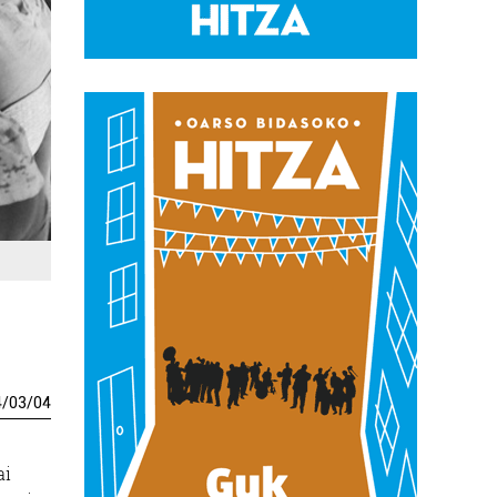
4
/
03
/
04
ai