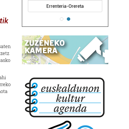
Errenteria-Orereta
tik
saten
ezetz
 asko
ahi
rreko
mota