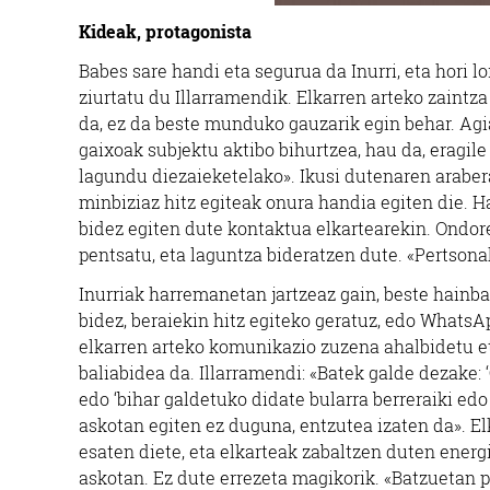
Kideak, protagonista
Babes sare handi eta segurua da Inurri, eta hori
ziurtatu du Illarramendik. Elkarren arteko zaintz
da, ez da beste munduko gauzarik egin behar. Agi
gaixoak subjektu aktibo bihurtzea, hau da, eragil
lagundu diezaieketelako». Ikusi dutenaren araber
minbiziaz hitz egiteak onura handia egiten die. H
bidez egiten dute kontaktua elkartearekin. Ondor
pentsatu, eta laguntza bideratzen dute. «Pertsonak
Inurriak harremanetan jartzeaz gain, beste hainba
bidez, beraiekin hitz egiteko geratuz, edo WhatsAp
elkarren arteko komunikazio zuzena ahalbidetu et
baliabidea da. Illarramendi: «Batek galde dezake: 
edo ‘bihar galdetuko didate bularra berreraiki edo
askotan egiten ez duguna, entzutea izaten da». El
esaten diete, eta elkarteak zabaltzen duten energi
askotan. Ez dute errezeta magikorik. «Batzuetan 