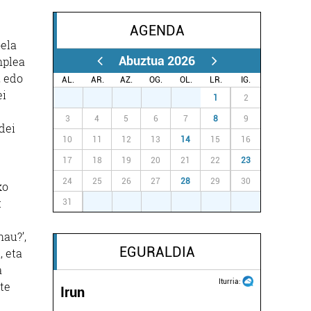
AGENDA
oela
Abuztua 2026
nplea
, edo
AL.
AR.
AZ.
OG.
OL.
LR.
IG.
ei
27
28
29
30
31
1
2
3
4
5
6
7
8
9
dei
10
11
12
13
14
15
16
17
18
19
20
21
22
23
24
25
26
27
28
29
30
ko
:
31
1
2
3
4
5
6
hau?’,
EGURALDIA
, eta
a
Iturria:
ete
Irun