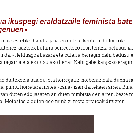
Errenteria-Orereta
Errenteria-Orereta
ikuspegi eraldatzaile feminista bate
 genuen»
resio estetiko handia jasaten dutela kontatu du Inurriko
dutenez, gazteek bularra berregiteko insistentzia gehiago ja
hi da. «Helduagoa bazara eta bularra berregin nahi baduzu 
esiragarria eta ez duzulako behar. Nahi gabe kanpoko eragin
n daitekeela azaldu, eta horregatik, norberak nahi duena n
a, puntu horretara iristea «zaila» izan daitekeen arren. Bula
zan duten edo jasaten ari diren minbizia den arren, beste 
a. Metastasia duten edo minbizi mota arraroak dituzten