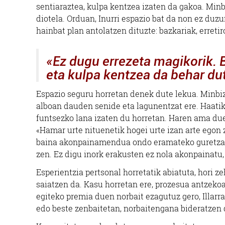
sentiaraztea, kulpa kentzea izaten da gakoa. Min
diotela. Orduan, Inurri espazio bat da non ez duzu
hainbat plan antolatzen dituzte: bazkariak, erretir
«Ez dugu errezeta magikorik. 
eta kulpa kentzea da behar du
Espazio seguru horretan denek dute lekua. Minbizi
alboan dauden senide eta lagunentzat ere. Haatik,
funtsezko lana izaten du horretan. Haren ama duel
«Hamar urte nituenetik hogei urte izan arte egon 
baina akonpainamendua ondo eramateko guretzat e
zen. Ez digu inork erakusten ez nola akonpainatu,
Esperientzia pertsonal horretatik abiatuta, hori
saiatzen da. Kasu horretan ere, prozesua antzeko
egiteko premia duen norbait ezagutuz gero, Illarr
edo beste zenbaitetan, norbaitengana bideratzen 