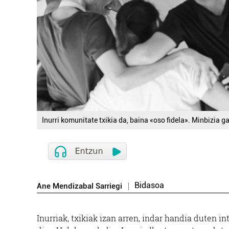
Inurri komunitate txikia da, baina «oso fidela». Minbizia g
Bidasoa
Ane Mendizabal Sarriegi
Inurriak, txikiak izan arren, indar handia duten i