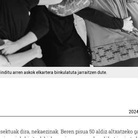
ainditu arren askok elkartera binkulatuta jarraitzen dute.
202
ntsektuak dira, nekaezinak. Beren pisua 50 aldiz altxatzeko g