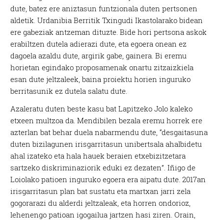
dute, batez ere aniztasun funtzionala duten pertsonen
aldetik. Urdanibia Berritik Txingudi Ikastolarako bidean
ere gabeziak antzeman dituzte. Bide hori pertsona askok
erabiltzen dutela adierazi dute, eta egoera onean ez
dagoela azaldu dute, argirik gabe, gainera. Bi eremu
horietan egindako proposamenak onartu zitzaizkiela
esan dute jeltzaleek, baina proiektu horien inguruko
berritasunik ez dutela salatu dute.
Azaleratu duten beste kasu bat Lapitzeko Jolo kaleko
etxeen multzoa da. Mendibilen bezala eremu horrek ere
azterlan bat behar duela nabarmendu dute, “desgaitasuna
duten bizilagunen irisgarritasun unibertsala ahalbidetu
ahal izateko eta hala hauek beraien etxebizitzetara
sartzeko diskriminaziorik eduki ez dezaten”. Iñigo de
Loiolako patioen inguruko egoera era aipatu dute. 2017an
irisgarritasun plan bat sustatu eta martxan jarri zela
gogorarazi du alderdi jeltzaleak, eta horren ondorioz,
lehenengo patioan igogailua jartzen hasi ziren. Orain,