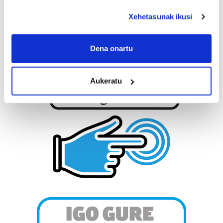
deklaraziotik edo Privacy triggerean klikatuz.
Xehetasunak ikusi
If you allow, we would also like to:
Collect information about your geographical
Dena onartu
location which can be accurate to within several
meters
Aukeratu
Identify your device by actively scanning it for
specific characteristics (fingerprinting)
Find out more about how your personal data is processed
and set your preferences in the
details section
.
Guk eta gure bazkideek zure datu pertsonalak
prozesatzen ditugu, zure IP zenbakia, besteak beste,
teknologia erabiliz, cookieak adibidez, iragarki eta eduki
pertsonalizatuak eskaintzeko, iragarkiak eta edukia
neurtzeko, jendeari buruzko informazioa biltzeko eta
produktuak garatzeko. Zure datuak nork eta zertarako
erabiltzen dituen hauta dezakezu.