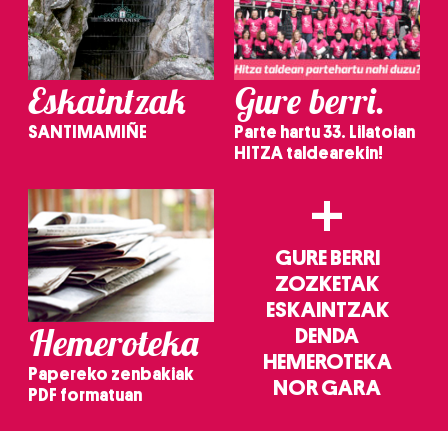
Eskaintzak
Gure berri.
SANTIMAMIÑE
Parte hartu 33. Lilatoian
HITZA taldearekin!
+
GURE BERRI
ZOZKETAK
ESKAINTZAK
Hemeroteka
DENDA
HEMEROTEKA
Papereko zenbakiak
NOR GARA
PDF formatuan