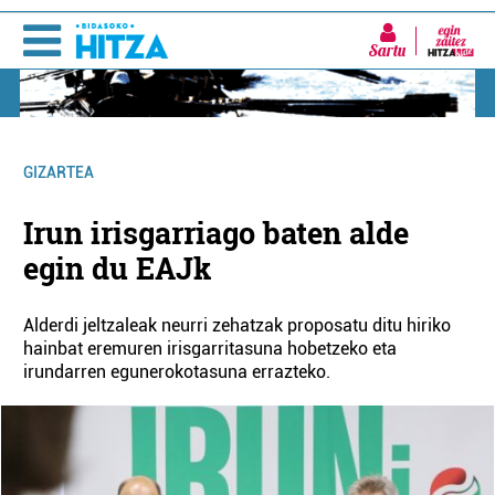
Sartu
GIZARTEA
Irun irisgarriago baten alde
egin du EAJk
Alderdi jeltzaleak neurri zehatzak proposatu ditu hiriko
hainbat eremuren irisgarritasuna hobetzeko eta
irundarren egunerokotasuna errazteko.