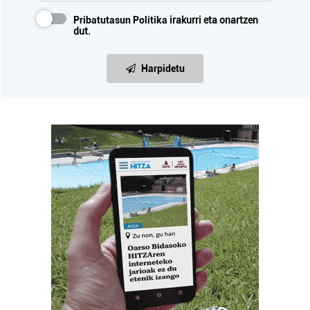
Pribatutasun Politika
irakurri eta onartzen
dut.
Harpidetu