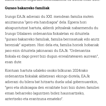
Guraso bakarreko familiak
Irungo EAJk adierazi du XXI. mendean familia moten
aniztasuna “gero eta handiagoa” dela. Egoera hori
abiapuntutzat hartuta, alderdi jeltzaleak nabarmendu du
Irungo Udalaren ordenantza fiskaletan ez dituztela
“guraso bakarreko familiak, familia berrosatuak edo anitz
bereziak” aipatzen. Hori dela eta, familia horiek hobariak
jaso ezin dituztela jakinarazi du EAJk. “Ordenantza
fiskala ez dago prest bizi dugun errealitatearen aurrean”,
esan dute.
Kontuan hartuta udaleko osoko bilkuran 2024rako
ordenantza fiskalak aldatzeari ekingo diotela, EAJk
adierazi du bilera bat hitzartu duela udal gobernuarekin,
“gero eta ohikoagoa den erralitate hori bizi duten familiei
eman beharreko laguntzen bidez hausnartzeko,
aztertzeko eta erantzuna emateko”.