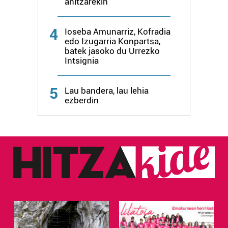
anitzarekin
4
Ioseba Amunarriz, Kofradia
edo Izugarria Konpartsa,
batek jasoko du Urrezko
Intsignia
5
Lau bandera, lau lehia
ezberdin