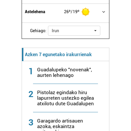
Astelehena
26º
19º
Gehiago:
Irun
Azken 7 egunetako irakurrienak
1
Guadalupeko "novenak",
aurten lehenago
2
Pistolaz egindako hiru
lapurreten ustezko egilea
atxilotu dute Guadalupen
3
Garagardo artisauen
azoka, eskaintza