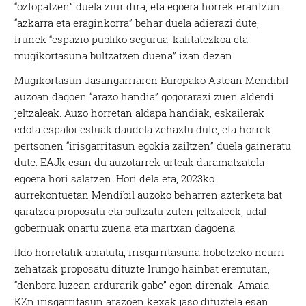
“oztopatzen” duela ziur dira, eta egoera horrek erantzun
“azkarra eta eraginkorra” behar duela adierazi dute,
Irunek “espazio publiko segurua, kalitatezkoa eta
mugikortasuna bultzatzen duena” izan dezan.
Mugikortasun Jasangarriaren Europako Astean Mendibil
auzoan dagoen “arazo handia” gogorarazi zuen alderdi
jeltzaleak. Auzo horretan aldapa handiak, eskailerak
edota espaloi estuak daudela zehaztu dute, eta horrek
pertsonen “irisgarritasun egokia zailtzen” duela gaineratu
dute. EAJk esan du auzotarrek urteak daramatzatela
egoera hori salatzen. Hori dela eta, 2023ko
aurrekontuetan Mendibil auzoko beharren azterketa bat
garatzea proposatu eta bultzatu zuten jeltzaleek, udal
gobernuak onartu zuena eta martxan dagoena.
Ildo horretatik abiatuta, irisgarritasuna hobetzeko neurri
zehatzak proposatu dituzte Irungo hainbat eremutan,
“denbora luzean ardurarik gabe” egon direnak. Amaia
KZn irisgarritasun arazoen kexak jaso dituztela esan