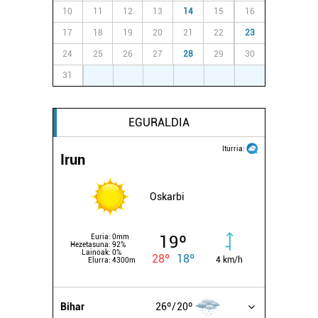
10
11
12
13
14
15
16
17
18
19
20
21
22
23
24
25
26
27
28
29
30
31
1
2
3
4
5
6
EGURALDIA
Iturria:
Irun
Oskarbi
19º
Euria:
0mm
Hezetasuna:
92%
Lainoak:
0%
28º
18º
4 km/h
Elurra:
4300m
Bihar
26º
20º