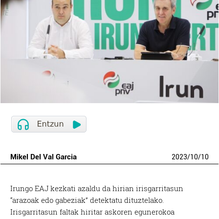
Mikel Del Val Garcia
2023
/
10
/
10
Irungo EAJ kezkati azaldu da hirian irisgarritasun
“arazoak edo gabeziak” detektatu dituztelako.
Irisgarritasun faltak hiritar askoren egunerokoa