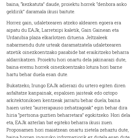
baina, “kezkatuta” daude, proiektu horrek “denbora asko
geldirik” daramala ikusi baitute.
Horrez gain, udaletxearen atzeko aldearen egoera era
aipatu du EAJk, Larretxipi kaletik, Gain Gainean eta
Urdanibia plaza elkarlotzen dituena. Jeltzaleek
nabarmendu dute urteak daramatzatela udaletxearen
atzetik oinezkoentzako pasabide bat eraikitzeko beharra
aldarrikatzen. Proiektu hori onartu dela jakinarazi dute,
baina eremu horrek oinezkoentzako lotura hori barne
hartu behar duela esan dute.
Bukatzeko, Irungo EAJk adierazi du urtero egiten diren
asfaltatze kanpainak, espaloien jaisteak edo oztopo
arkitektonikoen kentzeak jarraitu behar duela; baina
haien ustez “aurrerapauso zehatzagoak” egin behar dira
hiria “pertsona guztien beharretara” egokitzeko. Hori dela
eta, EAJk azterlan bat egiteko beharra ikusi zuen.
Proposamen hori maiatzean onartu zietela zehaztu dute,
baina horren inguruko informaziorik ez dutela esan dute.