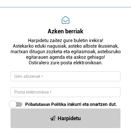
Azken berriak
Harpidetu zaitez gure buletin irekira!
Astekarko eduki nagusiak, asteko albiste ikusienak,
martxan ditugun zozketa eta egitasmoak, asteburuko
egitarauen agenda eta askoz gehiago!
Ostiralero zure posta elektronikoan.
Pribatutasun Politika
irakurri eta onartzen dut.
Harpidetu