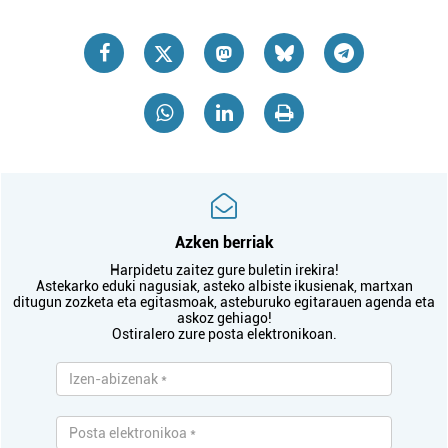
Azken berriak
Harpidetu zaitez gure buletin irekira!
Astekarko eduki nagusiak, asteko albiste ikusienak, martxan
ditugun zozketa eta egitasmoak, asteburuko egitarauen agenda eta
askoz gehiago!
Ostiralero zure posta elektronikoan.