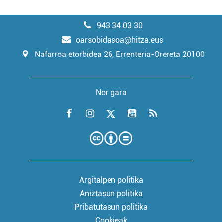
943 34 03 30
oarsobidasoa@hitza.eus
Nafarroa etorbidea 26, Errenteria-Orereta 20100
Nor gara
Argitalpen politika
Aniztasun politika
Pribatutasun politika
Cookieak