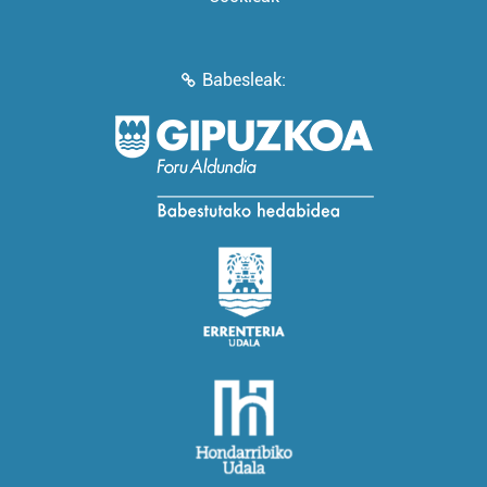
Babesleak: