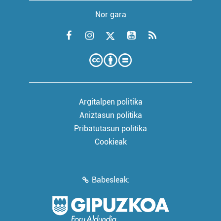
Nor gara
Argitalpen politika
Aniztasun politika
Pribatutasun politika
Cookieak
Babesleak: