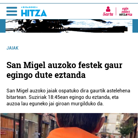
Sartu
JAIAK
San Migel auzoko festek gaur
egingo dute eztanda
San Migel auzoko jaiak ospatuko dira gaurtik astelehena
bitartean. Suziriak 18:45ean egingo du eztanda, eta
auzoa lau eguneko jai giroan murgilduko da.