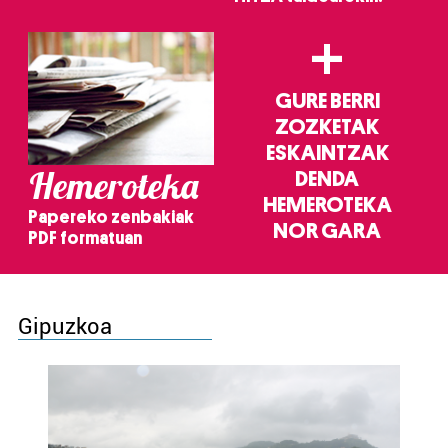
+
GURE BERRI
ZOZKETAK
ESKAINTZAK
Hemeroteka
DENDA
HEMEROTEKA
Papereko zenbakiak
NOR GARA
PDF formatuan
Gipuzkoa