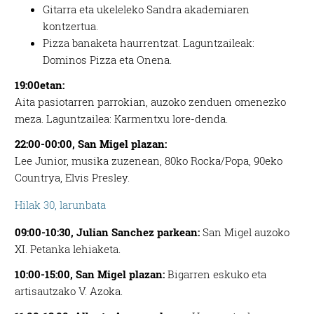
Gitarra eta ukeleleko Sandra akademiaren
kontzertua.
Pizza banaketa haurrentzat. Laguntzaileak:
Dominos Pizza eta Onena.
19:00etan:
Aita pasiotarren parrokian, auzoko zenduen omenezko
meza. Laguntzailea: Karmentxu lore-denda.
22:00-00:00, San Migel plazan:
Lee Junior, musika zuzenean, 80ko Rocka/Popa, 90eko
Countrya, Elvis Presley.
Hilak 30, larunbata
09:00-10:30,
Julian Sanchez parkean:
San Migel auzoko
XI. Petanka lehiaketa.
10:00-15:00,
San Migel plazan:
Bigarren eskuko eta
artisautzako V. Azoka.