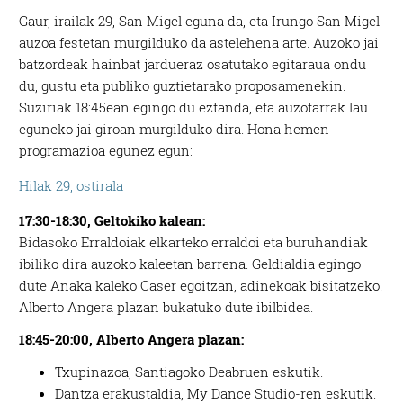
Gaur, irailak 29, San Migel eguna da, eta Irungo San Migel
auzoa festetan murgilduko da astelehena arte. Auzoko jai
batzordeak hainbat jardueraz osatutako egitaraua ondu
du, gustu eta publiko guztietarako proposamenekin.
Suziriak 18:45ean egingo du eztanda, eta auzotarrak lau
eguneko jai giroan murgilduko dira. Hona hemen
programazioa egunez egun:
Hilak 29, ostirala
17:30-18:30, Geltokiko kalean:
Bidasoko Erraldoiak elkarteko erraldoi eta buruhandiak
ibiliko dira auzoko kaleetan barrena. Geldialdia egingo
dute Anaka kaleko Caser egoitzan, adinekoak bisitatzeko.
Alberto Angera plazan bukatuko dute ibilbidea.
18:45-20:00, Alberto Angera plazan:
Txupinazoa, Santiagoko Deabruen eskutik.
Dantza erakustaldia, My Dance Studio-ren eskutik.