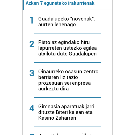
Azken 7 egunetako irakurrienak
1
Guadalupeko "novenak",
aurten lehenago
2
Pistolaz egindako hiru
lapurreten ustezko egilea
atxilotu dute Guadalupen
3
Oinaurreko osasun zentro
berriaren lizitazio
prozesuan sei enpresa
aurkeztu dira
4
Gimnasia aparatuak jarri
dituzte Biteri kalean eta
Kasino Zaharran