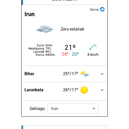
Iturria:
Irun
Zeru estaliak
21º
Euria:
0mm
Hezetasuna:
79%
Lainoak:
86%
24º
20º
8 km/h
Elurra:
4400m
Bihar
25º
17º
Larunbata
26º
17º
Gehiago:
Irun