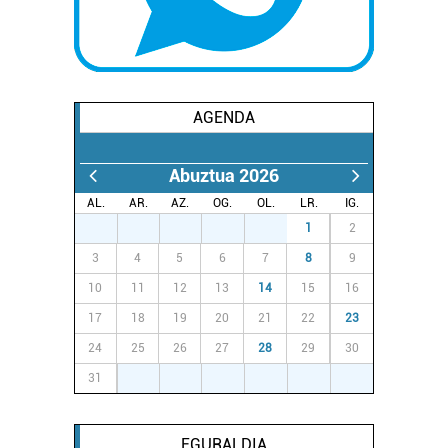
fitxategiak erabiltzen ditu. Zure esperientzia eta
zerbitzuak hobetzeko asmoz, cookie teknologiaz
baliatzen gara. Ohar hau onartuz gero, teknologia hori
erabiltzeko baimen esplizitua ematen diguzu.
Gehiago
irakurri
AGENDA
Abuztua 2026
AL.
AR.
AZ.
OG.
OL.
LR.
IG.
27
28
29
30
31
1
2
3
4
5
6
7
8
9
10
11
12
13
14
15
16
17
18
19
20
21
22
23
24
25
26
27
28
29
30
31
1
2
3
4
5
6
EGURALDIA