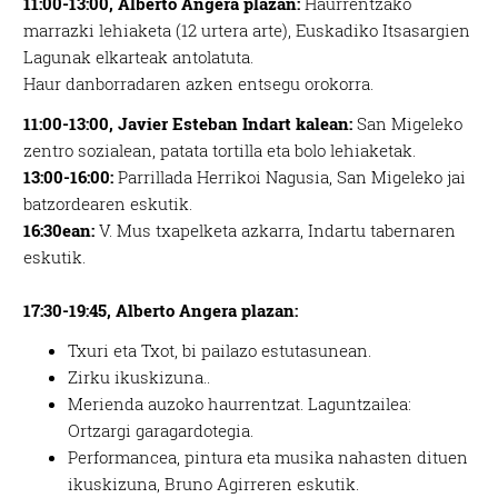
11:00-13:00, Alberto Angera plazan:
Haurrentzako
marrazki lehiaketa (12 urtera arte), Euskadiko Itsasargien
Lagunak elkarteak antolatuta.
Haur danborradaren azken entsegu orokorra.
11:00-13:00, Javier Esteban Indart kalean:
San Migeleko
zentro sozialean, patata tortilla eta bolo lehiaketak.
13:00-16:00:
Parrillada Herrikoi Nagusia, San Migeleko jai
batzordearen eskutik.
16:30ean:
V. Mus txapelketa azkarra, Indartu tabernaren
eskutik.
17:30-19:45, Alberto Angera plazan:
Txuri eta Txot, bi pailazo estutasunean.
Zirku ikuskizuna..
Merienda auzoko haurrentzat. Laguntzailea:
Ortzargi garagardotegia.
Performancea, pintura eta musika nahasten dituen
ikuskizuna, Bruno Agirreren eskutik.