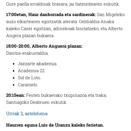
Gure paella erraldoiak brasara, jai batzordearen eskutik.
17:00etan, Haur danborrada eta sardinerak:
San Migeleko
auzo elkartearen egoitzatik aterata. Geldialdia Anaka
kaleko Caser egoitzan, adinekoak bisitatzeko, eta Alberto
Angera plazan bukaera.
18:00-20:00, Alberto Anguera plazan:
Dantza-erakustaldia.
Jazzarte akademia.
Academia 22.
Sol de Loto.
Caramelo.
20:15ean:
Festen bukaerako txupinazoa eta traka,
Santiagoko Deabruen eskutik.
Urriak 2, astelehena
Haurren eguna Luis de Uranzu kaleko ferietan.