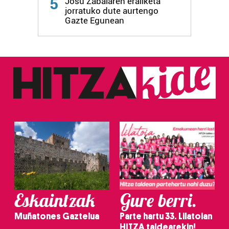
5
Josu Zabalaren erailketa
jorratuko dute aurtengo
Gazte Egunean
Eskaintzak
Gure berri.
Muñatones Gaztelua
Parte hartu 33. Lilatoian
HITZA taldearekin!