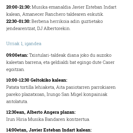
20:00-21:30:
Musika emanaldia Javier Esteban Indart
kalean, Amanecer Ranchero taldearen eskutik.
22:30-01:30:
Berbena herrikoia adin guztietako
jendearentzat, DJ Albertorekin.
Urriak 1, igandea
09:00etan:
Txistulari-taldeak diana joko du auzoko
kaleetan barrena, eta geldialdi bat egingo dute Caser
egoitzan.
10:00-12:30 Geltokiko kalean:
Patata tortilla lehiaketa, Aita pasiotarren parrokiaren
pareko plazatxoan, Irungo San Migel konpainiak
antolatuta.
12:30ean, Alberto Angera plazan:
Irun Hiria Musika Bandaren kontzertua.
14:00etan, Javier Esteban Indart kalean: