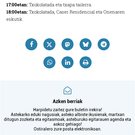
17:00etan:
Txokolatada eta txapa tailerra.
18:00etan:
Txokolatada, Caser Residencial eta Onenaren
eskutik.
Azken berriak
Harpidetu zaitez gure buletin irekira!
Astekarko eduki nagusiak, asteko albiste ikusienak, martxan
ditugun zozketa eta egitasmoak, asteburuko egitarauen agenda eta
askoz gehiago!
Ostiralero zure posta elektronikoan.