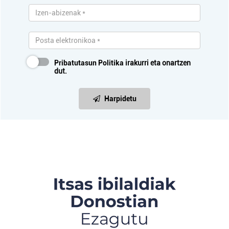
Pribatutasun Politika
irakurri eta onartzen
dut.
Harpidetu