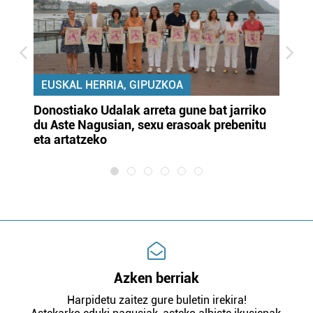
EUSKAL HERRIA, GIPUZKOA
Donostiako Udalak arreta gune bat jarriko
Ur
du Aste Nagusian, sexu erasoak prebenitu
es
eta artatzeko
lu
Azken berriak
Harpidetu zaitez gure buletin irekira!