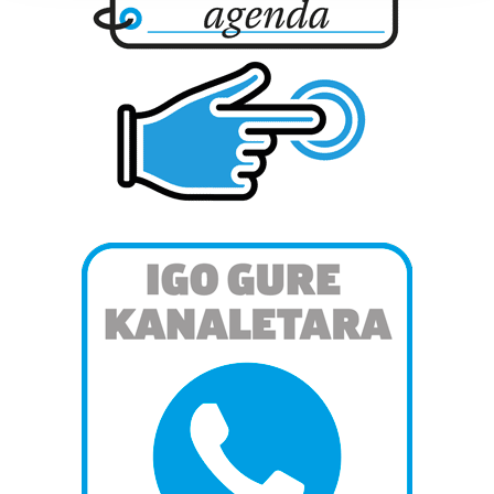
prozesatzen ditugu, zure IP zenbakia, besteak beste,
teknologia erabiliz, cookieak adibidez, iragarki eta eduki
pertsonalizatuak eskaintzeko, iragarkiak eta edukia
neurtzeko, jendeari buruzko informazioa biltzeko eta
produktuak garatzeko. Zure datuak nork eta zertarako
erabiltzen dituen hauta dezakezu.
Bazkide batzuek ez dizute baimenik eskatzen, eta beren
interes komertzial legitimoetan babesten dira. Ikusi gure
bazkideen zerrenda, beren ustez zein helburutarako
duten interes legitimoa eta horren aurka nola egin
dezakezun ikusteko.
Lortu zure datu pertsonalak prozesatzeko moduari
buruzko informazio gehiago eta ezarri zure lehentasunak
datuen atalean. Edozein unetan alda edo ken dezakezu
zure baimena Cookieen adierazpenean.
Webgune honek cookie propioak eta hirugarrenen cookie-