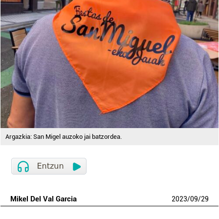
Argazkia: San Migel auzoko jai batzordea.
Mikel Del Val Garcia
2023
/
09
/
29