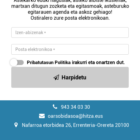
Astekarko eduki nagusiak, asteko albiste ikusienak,
martxan ditugun zozketa eta egitasmoak, asteburuko
egitarauen agenda eta askoz gehiago!
Ostiralero zure posta elektronikoan.
Pribatutasun Politika
irakurri eta onartzen dut.
Harpidetu
943 34 03 30
oarsobidasoa@hitza.eus
Nafarroa etorbidea 26, Errenteria-Orereta 20100