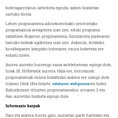
bideragarritasun azterketa eginda, azken bozketan
sartuko direla.
Lehen proposamena adinekoentzako zentroetako
programazioa areagotzea izan zen, eduki programa
zabaltzea. Bigarren proposamena, Sorozarreta parkearen
barruko bideak egokitzea izan zen. Azkenik, Artaleku
kiroldegiaren kanpoko hormaren itxura hobetzea ere
eskatu zuten.
Aurrez aurreko hurrengo saioa astelehenean egingo dute,
hilak 18, 19:00etatik aurrera. Hala ere, herritarrek
proposamenak online bidaltzeko aukera ere izango dute
hilaren 14tik 18ra bitarte,
udalaren webgunea
ren bidez.
Baliozkotzen dituzten proposamenekin urriaren 3 eta
4an aurretiko bozketa egingo dute.
Informazio karpak
Saio eta aukera horiez gain, auzoetan parte hartzeko eta