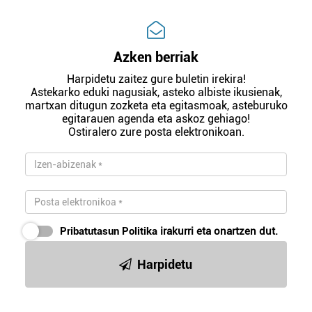
Azken berriak
Harpidetu zaitez gure buletin irekira!
Astekarko eduki nagusiak, asteko albiste ikusienak,
martxan ditugun zozketa eta egitasmoak, asteburuko
egitarauen agenda eta askoz gehiago!
Ostiralero zure posta elektronikoan.
Pribatutasun Politika
irakurri eta onartzen dut.
Harpidetu