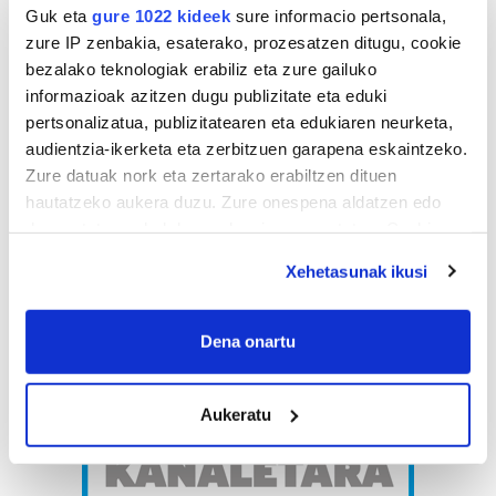
Guk eta
gure 1022 kideek
sure informacio pertsonala,
zure IP zenbakia, esaterako, prozesatzen ditugu, cookie
bezalako teknologiak erabiliz eta zure gailuko
informazioak azitzen dugu publizitate eta eduki
pertsonalizatua, publizitatearen eta edukiaren neurketa,
audientzia-ikerketa eta zerbitzuen garapena eskaintzeko.
Zure datuak nork eta zertarako erabiltzen dituen
hautatzeko aukera duzu. Zure onespena aldatzen edo
deuseztatzen ahal duzu edozein momentutan, Cookie
deklaraziotik edo Privacy triggerean klikatuz.
Xehetasunak ikusi
If you allow, we would also like to:
Collect information about your geographical
Dena onartu
location which can be accurate to within several
meters
Aukeratu
Identify your device by actively scanning it for
specific characteristics (fingerprinting)
Find out more about how your personal data is processed