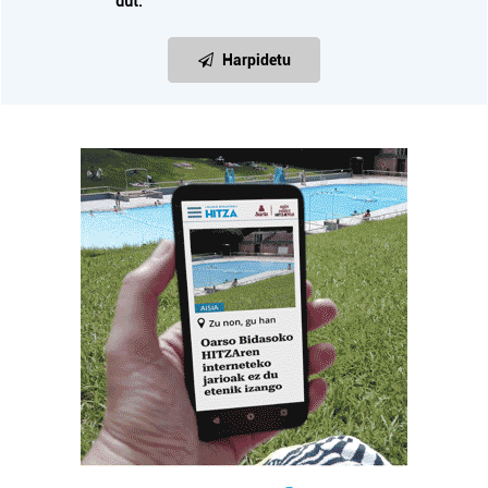
dut.
Harpidetu