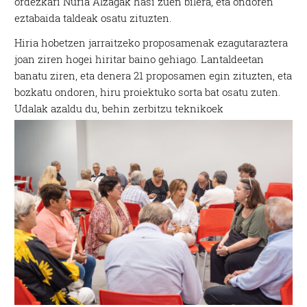
ordezkari Nuria Alzagak hasi zuen bilera, eta ondoren
eztabaida taldeak osatu zituzten.
Hiria hobetzen jarraitzeko proposamenak ezagutaraztera
joan ziren hogei hiritar baino gehiago. Lantaldeetan
banatu ziren, eta denera 21 proposamen egin zituzten, eta
bozkatu ondoren, hiru proiektuko sorta bat osatu zuten.
Udalak azaldu du, behin zerbitzu teknikoek