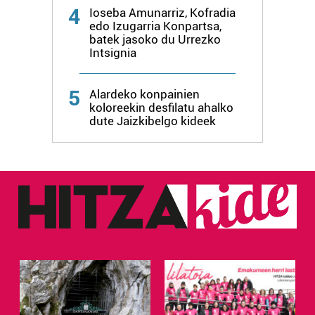
4
Ioseba Amunarriz, Kofradia
edo Izugarria Konpartsa,
batek jasoko du Urrezko
Intsignia
5
Alardeko konpainien
koloreekin desfilatu ahalko
dute Jaizkibelgo kideek