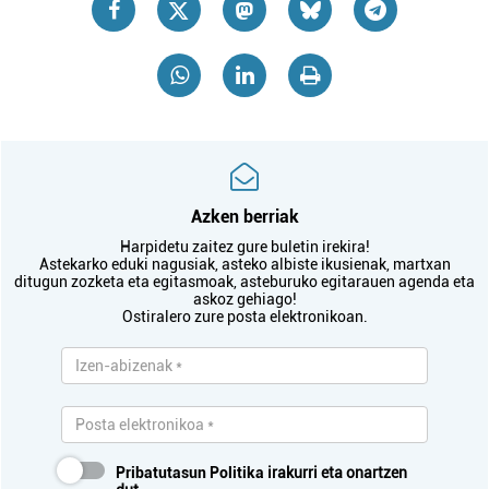
Azken berriak
Harpidetu zaitez gure buletin irekira!
Astekarko eduki nagusiak, asteko albiste ikusienak, martxan
ditugun zozketa eta egitasmoak, asteburuko egitarauen agenda eta
askoz gehiago!
Ostiralero zure posta elektronikoan.
Pribatutasun Politika
irakurri eta onartzen