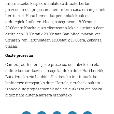
informatzeko karpak instalatuko dituzte; bertan
prozesuen eta proposamenen informazioa emango diete
herritarrei. Hona hemen karpen kokalekuak eta
ordutegiak: Irailaren 14ean, ostegunean, 18:00etatik
20:00etara Kateko auzo elkartearen lokala; urriaren 6ean,
ostiralean 18:00etatik 20:00etara San Migel plazan, eta
urriaren 7an, larunbatean 11:00etatik 13:00era, Zabaltza
plazan.
Gazte prozesua
Gainera, aurten ere gazte prozesua sustatzeko da eta
online komunikazioa areago landuko dute. Hari beretik,
Batxilergoko eta Lanbide Heziketako institutuekiko
lankidetza areagotuko dute. Horrela, nerabeek aukera
izango dute proposamenak udalari aurkeztu eta boska
bidez nahi dutena aurrera eramateko.