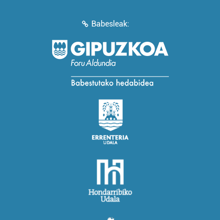
Babesleak: