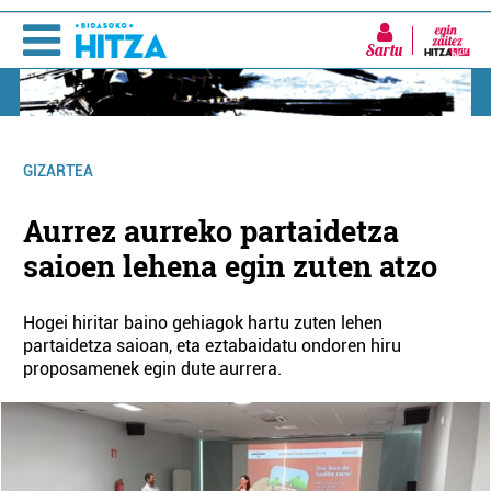
Sartu
GIZARTEA
Aurrez aurreko partaidetza
saioen lehena egin zuten atzo
Hogei hiritar baino gehiagok hartu zuten lehen
partaidetza saioan, eta eztabaidatu ondoren hiru
proposamenek egin dute aurrera.