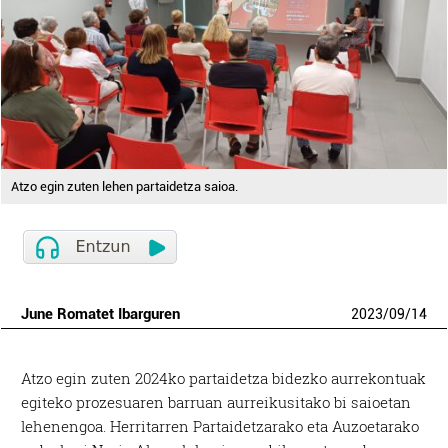
Atzo egin zuten lehen partaidetza saioa.
June Romatet Ibarguren
2023
/
09
/
14
Atzo egin zuten 2024ko partaidetza bidezko aurrekontuak
egiteko prozesuaren barruan aurreikusitako bi saioetan
lehenengoa. Herritarren Partaidetzarako eta Auzoetarako