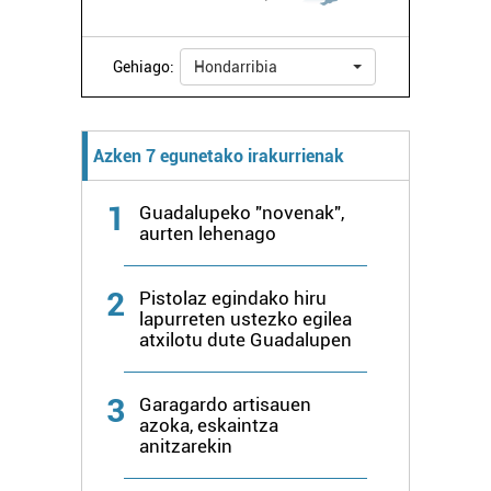
Gehiago:
Hondarribia
Azken 7 egunetako irakurrienak
1
Guadalupeko "novenak",
aurten lehenago
2
Pistolaz egindako hiru
lapurreten ustezko egilea
atxilotu dute Guadalupen
3
Garagardo artisauen
azoka, eskaintza
anitzarekin