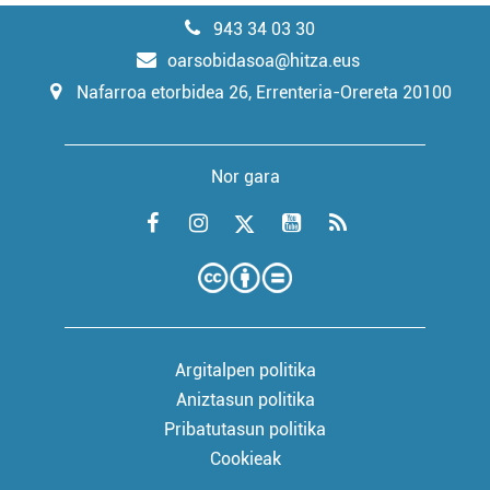
943 34 03 30
oarsobidasoa@hitza.eus
Nafarroa etorbidea 26, Errenteria-Orereta 20100
Nor gara
Argitalpen politika
Aniztasun politika
Pribatutasun politika
Cookieak