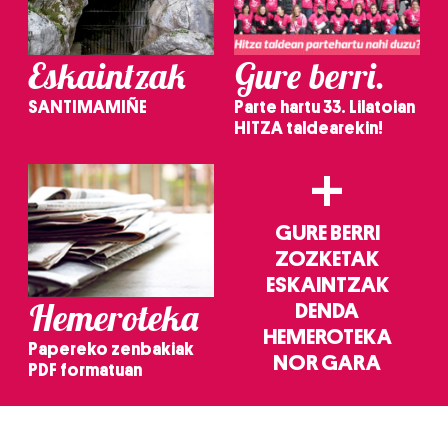
Eskaintzak
Gure berri.
SANTIMAMIÑE
Parte hartu 33. Lilatoian
HITZA taldearekin!
+
GURE BERRI
ZOZKETAK
ESKAINTZAK
Hemeroteka
DENDA
HEMEROTEKA
Papereko zenbakiak
NOR GARA
PDF formatuan