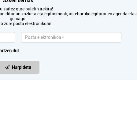
Azken berriak
 zaitez gure buletin irekira!
txan ditugun zozketa eta egitasmoak, asteburuko egitarauen agenda eta 
gehiago!
ro zure posta elektronikoan.
artzen dut.
Harpidetu