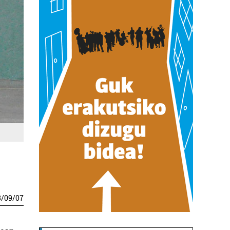
3
/
09
/
07