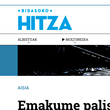
ALBISTEAK
MULTIMEDIA
AISIA
Emakume palis