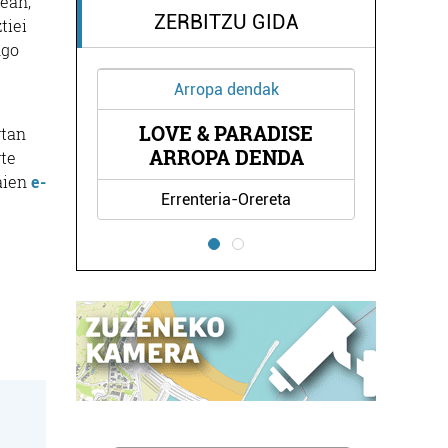
ean,
ZERBITZU GIDA
tiei
ngo
Ikastetxeak
DEIKAGEST OINARRIZKO
SE
rtan
LANBIDE HEZ
A
...
rte
aien
e-
Errenteria-Orereta