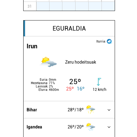
31
1
2
3
4
5
6
EGURALDIA
Iturria:
Irun
Zeru hodeitsuak
25º
Euria:
0mm
Hezetasuna:
71%
Lainoak:
2%
25º
16º
12 km/h
Elurra:
4600m
Bihar
28º
18º
Igandea
26º
20º