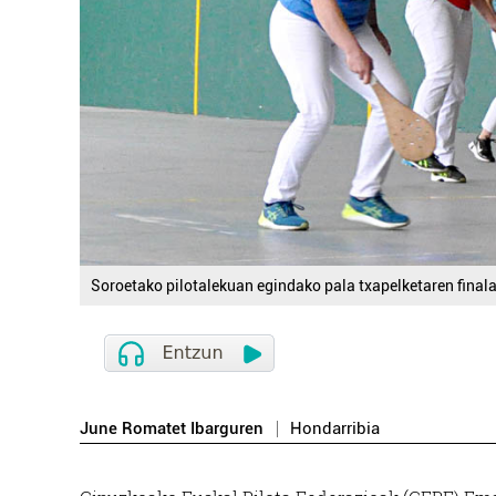
Soroetako pilotalekuan egindako pala txapelketaren final
June Romatet Ibarguren
Hondarribia