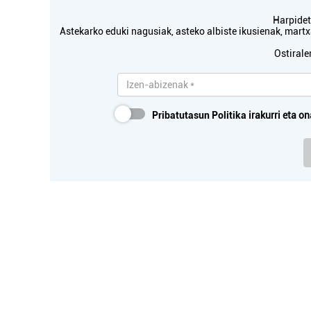
Harpidetu
Astekarko eduki nagusiak, asteko albiste ikusienak, mar
Ostirale
Pribatutasun Politika
irakurri eta on