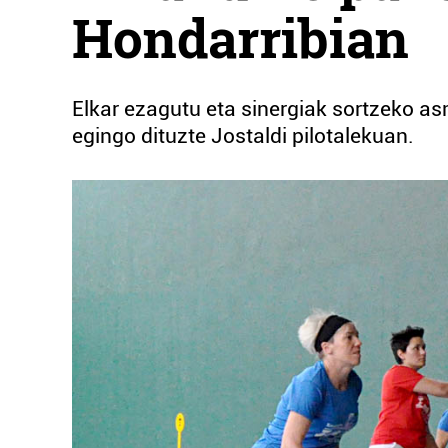
Hondarribian
Elkar ezagutu eta sinergiak sortzeko a
egingo dituzte Jostaldi pilotalekuan.