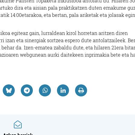
kume Palisten Topaketa Inklusiboa antolatu du. Hilaren 30
artuko dira eta aisian pala praktikatzen duten emakume guz
tik 14:00etarakoa, eta bertan, pala ariketak eta jolasak egi
Ikastetxeak
Arropa dendak
ikoa egiteaz gain, lurraldean kirol horretan aritzen diren
KAGEST OINARRIZKO
LOVE & PARADI
i izan eta sinergiak sortzea espero dute antolatzaileek. Be
LANBIDE HEZ
ARROPA DEND
...
behar da. Izen-ematea zabaldu dute, eta hilaren 21era bita
erazioaren webgunean aurki daitekeen inprimakia bete eta h
Errenteria-Orereta
Errenteria-Orereta