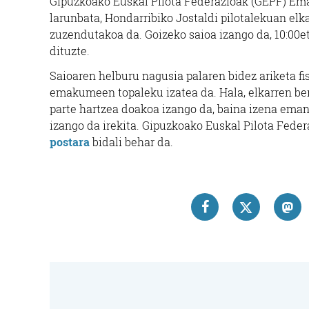
Gipuzkoako Euskal Pilota Federazioak (GEPF) Ema
larunbata, Hondarribiko Jostaldi pilotalekuan elk
zuzendutakoa da. Goizeko saioa izango da, 10:00eta
dituzte.
Arropa dendak
Saioaren helburu nagusia palaren bidez ariketa fis
DEI
LOVE & PARADISE
emakumeen topaleku izatea da. Hala, elkarren berr
ARROPA DENDA
parte hartzea doakoa izango da, baina izena eman 
izango da irekita. Gipuzkoako Euskal Pilota Fed
Errenteria-Orereta
postara
bidali behar da.