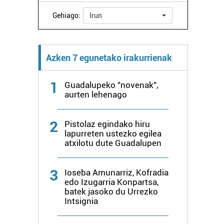
Gehiago:
Irun
Azken 7 egunetako irakurrienak
1
Guadalupeko "novenak",
aurten lehenago
2
Pistolaz egindako hiru
lapurreten ustezko egilea
atxilotu dute Guadalupen
3
Ioseba Amunarriz, Kofradia
edo Izugarria Konpartsa,
batek jasoko du Urrezko
Intsignia