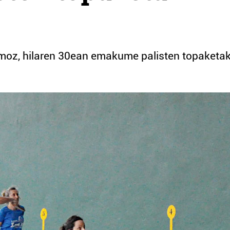
smoz, hilaren 30ean emakume palisten topaketa