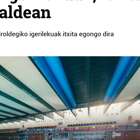
saldean
roldegiko igerilekuak itxita egongo dira