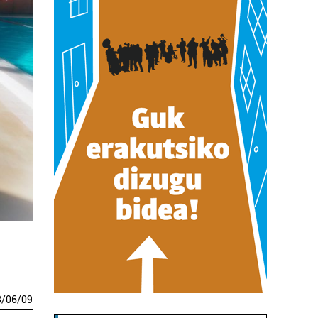
3
/
06
/
09