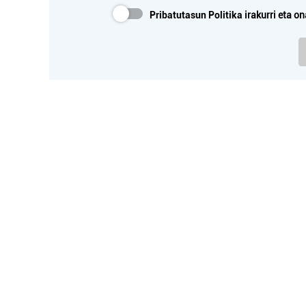
Pribatutasun Politika
irakurri eta on