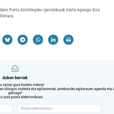
zken Portu kiroldegiko igerilekuak itxita egongo dira
00etara.
tza
Estetika
TETXEA
NAIU ESTETIKA
bia
Pasaia
Azken berriak
 zaitez gure buletin irekira!
txan ditugun zozketa eta egitasmoak, asteburuko egitarauen agenda eta 
gehiago!
ro zure posta elektronikoan.