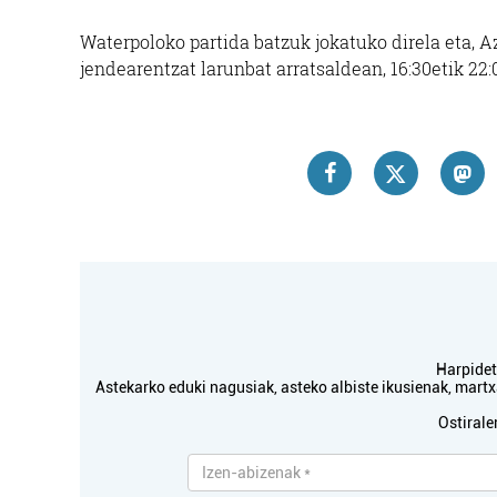
Waterpoloko partida batzuk jokatuko direla eta, A
jendearentzat larunbat arratsaldean, 16:30etik 22:
Ostalari
HONDAR JA
Hondarri
Harpidetu
Astekarko eduki nagusiak, asteko albiste ikusienak, mar
Ostirale