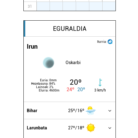
31
1
2
3
4
5
6
EGURALDIA
Iturria:
Irun
Oskarbi
20º
Euria:
0mm
Hezetasuna:
84%
Lainoak:
2%
24º
20º
3 km/h
Elurra:
4600m
Bihar
25º
16º
Larunbata
27º
18º