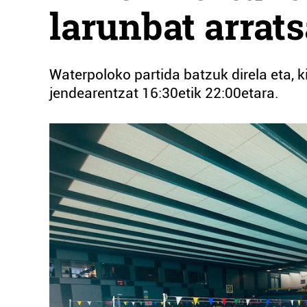
larunbat arrat
Waterpoloko partida batzuk direla eta, ki
jendearentzat 16:30etik 22:00etara.