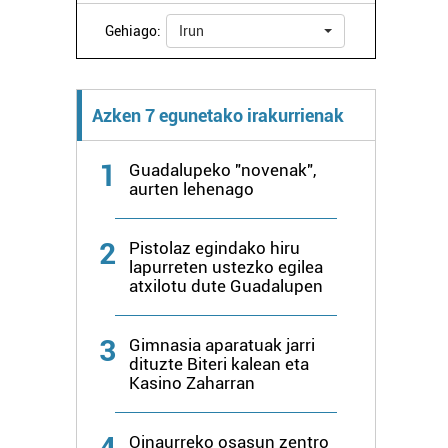
Gehiago:
Irun
Azken 7 egunetako irakurrienak
1
Guadalupeko "novenak",
aurten lehenago
2
Pistolaz egindako hiru
lapurreten ustezko egilea
atxilotu dute Guadalupen
3
Gimnasia aparatuak jarri
dituzte Biteri kalean eta
Kasino Zaharran
4
Oinaurreko osasun zentro