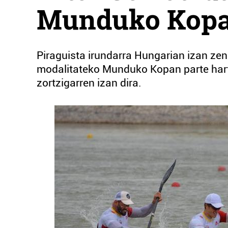
Munduko Kop
Piraguista irundarra Hungarian izan ze
modalitateko Munduko Kopan parte hart
zortzigarren izan dira.