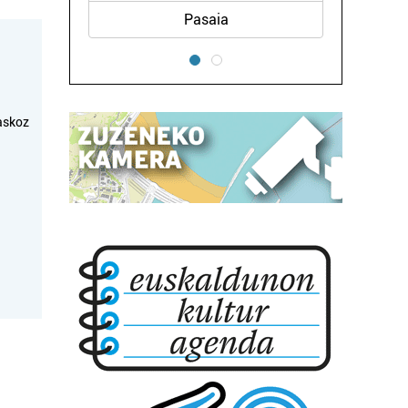
Pasaia
askoz