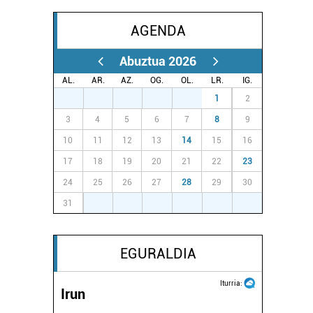
AGENDA
Abuztua 2026
AL.
AR.
AZ.
OG.
OL.
LR.
IG.
27
28
29
30
31
1
2
3
4
5
6
7
8
9
10
11
12
13
14
15
16
17
18
19
20
21
22
23
24
25
26
27
28
29
30
31
1
2
3
4
5
6
EGURALDIA
Iturria:
Irun