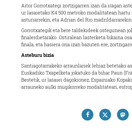
Aitor Gorrotxategi zortzigarren izan da iragan a
ur lasaietako K4 500 metroko modalitatean hartu 
asturiarrekin, eta Adrian del Rio madrildarrarekin
Gorrotxategik eta bere taldekideek ostegunean jo
finalerdietarako. Ostiralean lasterketa bikaina osa
finala, eta hasiera ona izan bazuten ere, zortziga
Asteburu bizia
Santiagotarrakeko arraunlariek lehiaz betetako as
Euskadiko Txapelketa jokatuko da bihar Paun (Fran
Bestetik, ur lasaiei dagokionez, Espainiako Kopak
arrauneko aulki mugikorreko modalitatean, estrop
AI