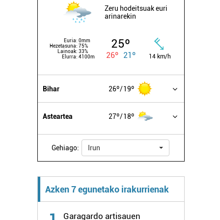
Zeru hodeitsuak euri
arinarekin
25º
Euria:
0mm
Hezetasuna:
75%
Lainoak:
33%
26º
21º
14 km/h
Elurra:
4100m
Bihar
26º
19º
Asteartea
27º
18º
Gehiago:
Irun
Azken 7 egunetako irakurrienak
1
Garagardo artisauen