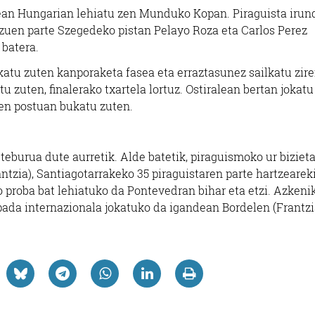
stean Hungarian lehiatu zen Munduko Kopan. Piraguista irun
zuen parte Szegedeko pistan Pelayo Roza eta Carlos Perez
 batera.
katu zuten kanporaketa fasea eta erraztasunez sailkatu zir
tu zuten, finalerako txartela lortuz. Ostiralean bertan jokatu
rren postuan bukatu zuten.
teburua dute aurretik. Alde batetik, piraguismoko ur biziet
tzia), Santiagotarrakeko 35 piraguistaren parte hartzearek
o proba bat lehiatuko da Pontevedran bihar eta etzi. Azkenik
ada internazionala jokatuko da igandean Bordelen (Frantzi
Osasungintza
Osasungintza
NHOA RIO ALONSO
ARKUPE HORTZ KL
HORTZ KLINIKA