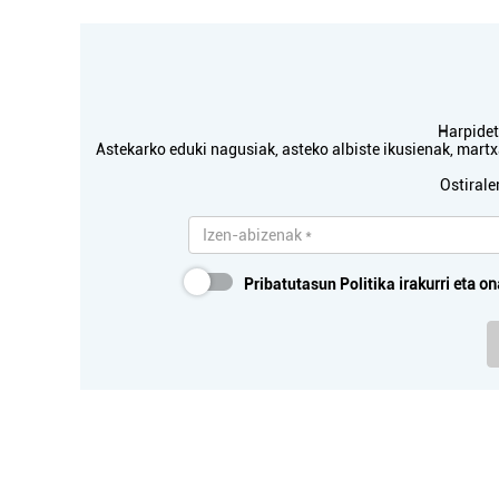
Harpidetu
Astekarko eduki nagusiak, asteko albiste ikusienak, mar
Ostirale
Pribatutasun Politika
irakurri eta on