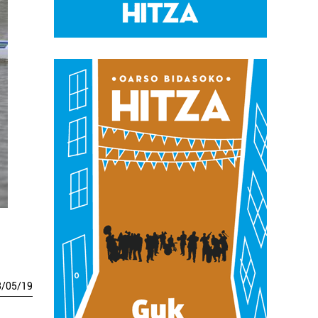
3
/
05
/
19