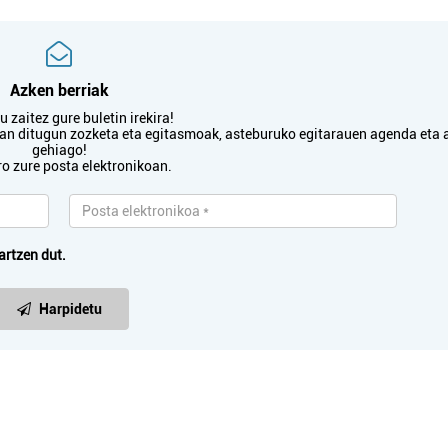
Pasaia
Oiartzun
Azken berriak
 zaitez gure buletin irekira!
txan ditugun zozketa eta egitasmoak, asteburuko egitarauen agenda eta 
gehiago!
ro zure posta elektronikoan.
artzen dut.
Harpidetu