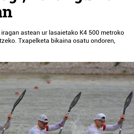
an
n iragan astean ur lasaietako K4 500 metroko
zeko. Txapelketa bikaina osatu ondoren,