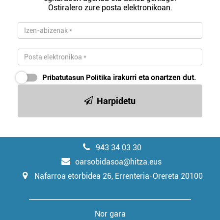
Ostiralero zure posta elektronikoan.
Pribatutasun Politika
irakurri eta onartzen dut.
Harpidetu
943 34 03 30
oarsobidasoa@hitza.eus
Nafarroa etorbidea 26, Errenteria-Orereta 20100
Nor gara