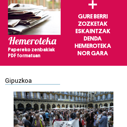
+
GURE BERRI
ZOZKETAK
ESKAINTZAK
Hemeroteka
DENDA
HEMEROTEKA
Papereko zenbakiak
NOR GARA
PDF formatuan
Gipuzkoa