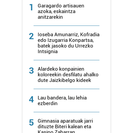
1
Garagardo artisauen
azoka, eskaintza
anitzarekin
2
Ioseba Amunarriz, Kofradia
edo Izugarria Konpartsa,
batek jasoko du Urrezko
Intsignia
3
Alardeko konpainien
koloreekin desfilatu ahalko
dute Jaizkibelgo kideek
4
Lau bandera, lau lehia
ezberdin
5
Gimnasia aparatuak jarri
dituzte Biteri kalean eta
Kasino Zaharran