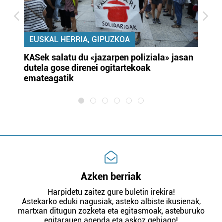
EUSKAL HERRIA, GIPUZKOA
KASek salatu du «jazarpen poliziala» jasan
Pa
dutela gose direnei ogitartekoak
da
emateagatik
«s
Azken berriak
Harpidetu zaitez gure buletin irekira!
Astekarko eduki nagusiak, asteko albiste ikusienak,
martxan ditugun zozketa eta egitasmoak, asteburuko
egitarauen agenda eta askoz gehiago!