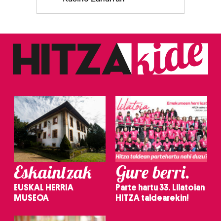
Eskaintzak
Gure berri.
EUSKAL HERRIA
Parte hartu 33. Lilatoian
MUSEOA
HITZA taldearekin!