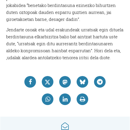
jokabidea “benetako berdintasuna ezinezko bihurtzen
duten oztopoak dauden esparru guztien aurrean, jai
giroetakoetan barne, desager dadin”.
Jendarte osoak eta udal erakundeak urratsak egin dituela
berdintasuna elkarbizitza balio bat aintzat hartuta uste
dute, “urratsak egin ditu aurrerantz berdintasunaren
aldeko konpromisoan hainbat esparrutan”. Hori dela eta,
,udalak alardea antolatzeko tenorea iritsi dela diote.