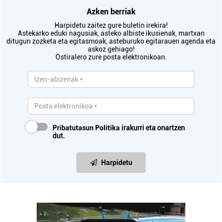
Azken berriak
Harpidetu zaitez gure buletin irekira!
Astekarko eduki nagusiak, asteko albiste ikusienak, martxan
ditugun zozketa eta egitasmoak, asteburuko egitarauen agenda eta
askoz gehiago!
Ostiralero zure posta elektronikoan.
Pribatutasun Politika
irakurri eta onartzen
dut.
Harpidetu