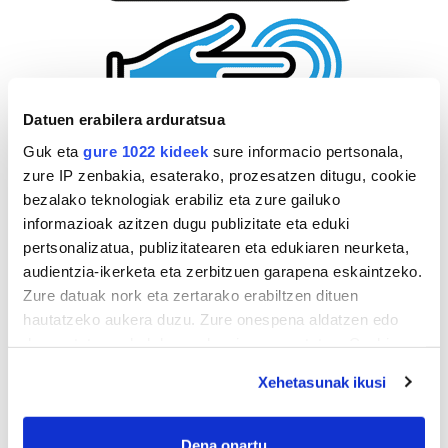
Datuen erabilera arduratsua
Guk eta
gure 1022 kideek
sure informacio pertsonala,
zure IP zenbakia, esaterako, prozesatzen ditugu, cookie
bezalako teknologiak erabiliz eta zure gailuko
informazioak azitzen dugu publizitate eta eduki
pertsonalizatua, publizitatearen eta edukiaren neurketa,
audientzia-ikerketa eta zerbitzuen garapena eskaintzeko.
Zure datuak nork eta zertarako erabiltzen dituen
hautatzeko aukera duzu. Zure onespena aldatzen edo
deuseztatzen ahal duzu edozein momentutan, Cookie
deklaraziotik edo Privacy triggerean klikatuz.
Xehetasunak ikusi
If you allow, we would also like to:
Collect information about your geographical
Dena onartu