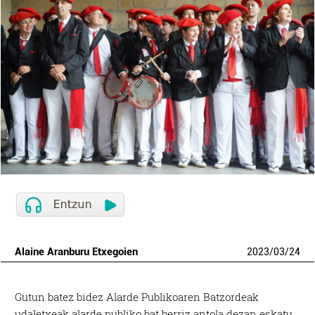
Alaine Aranburu Etxegoien
2023
/
03
/
24
Gutun batez bidez Alarde Publikoaren Batzordeak
udaletxeak alarde publiko bat berriz antola dezan eskatu