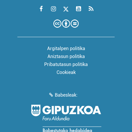
Argitalpen politika
Aniztasun politika
Pribatutasun politika
Cookieak
Babesleak: