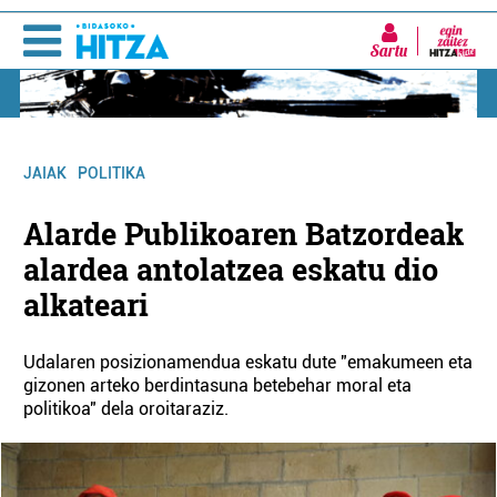
Sartu
JAIAK
POLITIKA
Alarde Publikoaren Batzordeak
alardea antolatzea eskatu dio
alkateari
Udalaren posizionamendua eskatu dute "emakumeen eta
gizonen arteko berdintasuna betebehar moral eta
politikoa" dela oroitaraziz.