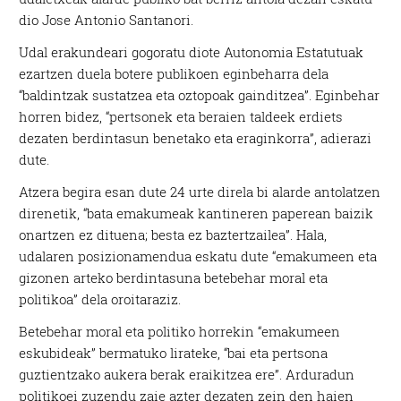
dio Jose Antonio Santanori.
Udal erakundeari gogoratu diote Autonomia Estatutuak
ezartzen duela botere publikoen eginbeharra dela
“baldintzak sustatzea eta oztopoak gainditzea”. Eginbehar
horren bidez, “pertsonek eta beraien taldeek erdiets
dezaten berdintasun benetako eta eraginkorra”, adierazi
dute.
Atzera begira esan dute 24 urte direla bi alarde antolatzen
direnetik, “bata emakumeak kantineren paperean baizik
onartzen ez dituena; besta ez baztertzailea”. Hala,
udalaren posizionamendua eskatu dute “emakumeen eta
gizonen arteko berdintasuna betebehar moral eta
politikoa” dela oroitaraziz.
Betebehar moral eta politiko horrekin “emakumeen
eskubideak” bermatuko lirateke, “bai eta pertsona
guztientzako aukera berak eraikitzea ere”. Arduradun
politikoei zuzendu zaie azter dezaten zein den haien