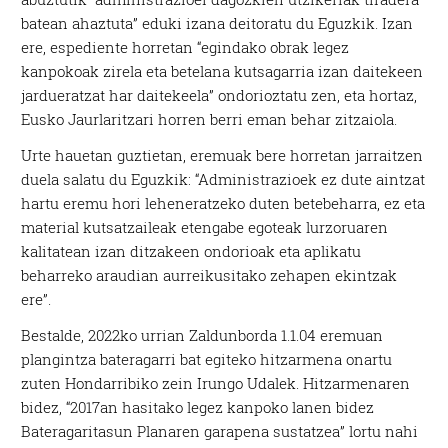
batean ahaztuta” eduki izana deitoratu du Eguzkik. Izan
ere, espediente horretan “egindako obrak legez
kanpokoak zirela eta betelana kutsagarria izan daitekeen
jardueratzat har daitekeela” ondorioztatu zen, eta hortaz,
Eusko Jaurlaritzari horren berri eman behar zitzaiola.
Urte hauetan guztietan, eremuak bere horretan jarraitzen
duela salatu du Eguzkik: “Administrazioek ez dute aintzat
hartu eremu hori leheneratzeko duten betebeharra, ez eta
material kutsatzaileak etengabe egoteak lurzoruaren
kalitatean izan ditzakeen ondorioak eta aplikatu
beharreko araudian aurreikusitako zehapen ekintzak
ere”.
Bestalde, 2022ko urrian Zaldunborda 1.1.04 eremuan
plangintza bateragarri bat egiteko hitzarmena onartu
zuten Hondarribiko zein Irungo Udalek. Hitzarmenaren
bidez, “2017an hasitako legez kanpoko lanen bidez
Bateragaritasun Planaren garapena sustatzea” lortu nahi