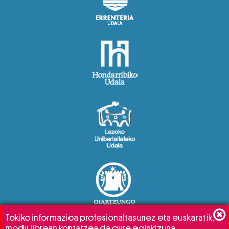
Tokiko informazioa profesionaltasunez eta euskaratik,
modu librean kontatzea da gure eginkizuna.