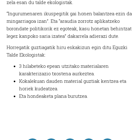
zela esan du talde ekologistak.
“Ingurumenaren ikuspegitik gai honen balantzea ezin da
mingarriagoa izan”. Eta “araudia zorrotz aplikatzeko
borondate politikorik ez egoteak, kasu honetan behintzat
legez kanpoko saria izatea” dakarrela adierazi dute.
Horregatik guztiagatik hiru eskakizun egin ditu Eguzki
Talde Ekologistak:
3 hilabeteko epean utzitako materialaren
karakterizazio txostena aurkeztea.
Kokalekuan dauden material guztiak kentzea eta
horiek kudeatzea.
Eta hondeaketa plana burutzea.