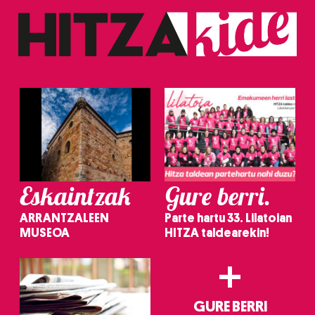
Eskaintzak
Gure berri.
ARRANTZALEEN
Parte hartu 33. Lilatoian
MUSEOA
HITZA taldearekin!
+
GURE BERRI