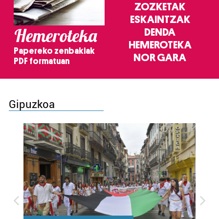
ZOZKETAK
ESKAINTZAK
Hemeroteka
DENDA
HEMEROTEKA
Papereko zenbakiak
NOR GARA
PDF formatuan
Gipuzkoa