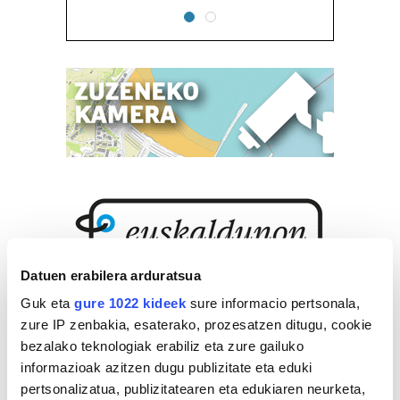
Datuen erabilera arduratsua
Guk eta
gure 1022 kideek
sure informacio pertsonala,
zure IP zenbakia, esaterako, prozesatzen ditugu, cookie
bezalako teknologiak erabiliz eta zure gailuko
informazioak azitzen dugu publizitate eta eduki
pertsonalizatua, publizitatearen eta edukiaren neurketa,