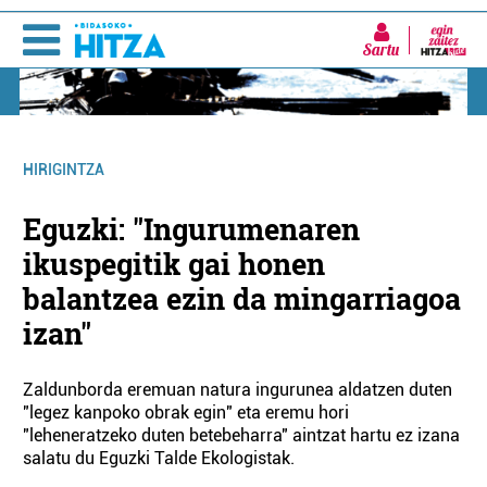
Sartu
HIRIGINTZA
Eguzki: "Ingurumenaren
ikuspegitik gai honen
balantzea ezin da mingarriagoa
izan"
Zaldunborda eremuan natura ingurunea aldatzen duten
"legez kanpoko obrak egin" eta eremu hori
"leheneratzeko duten betebeharra" aintzat hartu ez izana
salatu du Eguzki Talde Ekologistak.