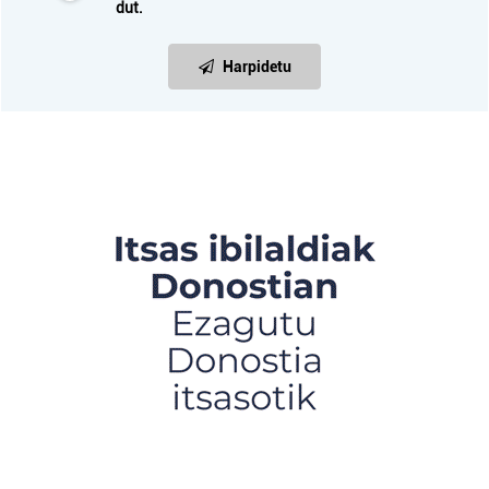
dut.
Harpidetu