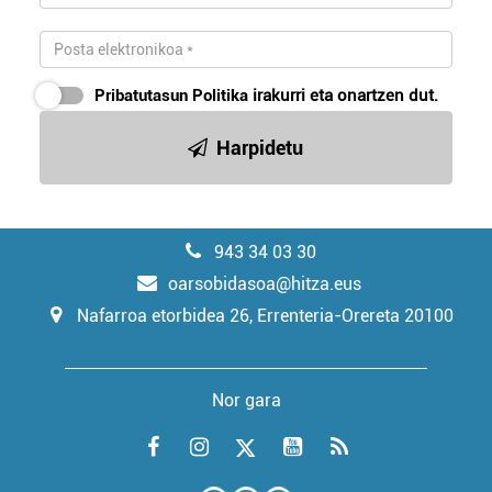
Pribatutasun Politika
irakurri eta onartzen dut.
Harpidetu
943 34 03 30
oarsobidasoa@hitza.eus
Nafarroa etorbidea 26, Errenteria-Orereta 20100
Nor gara