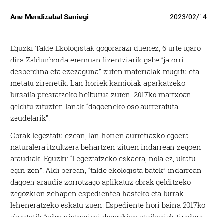
Ane Mendizabal Sarriegi
2023
/
02
/
14
Eguzki Talde Ekologistak gogorarazi duenez, 6 urte igaro
dira Zaldunborda eremuan lizentziarik gabe “jatorri
desberdina eta ezezaguna” zuten materialak mugitu eta
metatu zirenetik. Lan horiek kamioiak aparkatzeko
lursaila prestatzeko helburua zuten. 2017ko martxoan
gelditu zituzten lanak “dagoeneko oso aurreratuta
zeudelarik”.
Obrak legeztatu ezean, lan horien aurretiazko egoera
naturalera itzultzera behartzen zituen indarrean zegoen
araudiak. Eguzki: “Legeztatzeko eskaera, nola ez, ukatu
egin zen”. Aldi berean, “talde ekologista batek” indarrean
dagoen araudia zorrotzago aplikatuz obrak gelditzeko
zegozkion zehapen espedientea hasteko eta lurrak
leheneratzeko eskatu zuen. Espediente hori baina 2017ko
abuztutik “administrazioei dagozkien utzikeriak tiradera