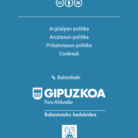
Argitalpen politika
Aniztasun politika
Pribatutasun politika
Cookieak
Babesleak: