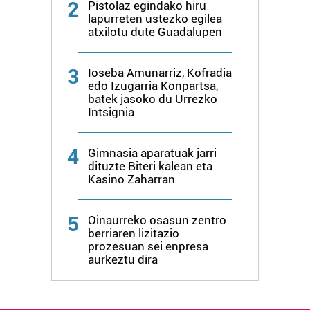
2
Pistolaz egindako hiru
lapurreten ustezko egilea
atxilotu dute Guadalupen
3
Ioseba Amunarriz, Kofradia
edo Izugarria Konpartsa,
batek jasoko du Urrezko
Intsignia
4
Gimnasia aparatuak jarri
dituzte Biteri kalean eta
Kasino Zaharran
5
Oinaurreko osasun zentro
berriaren lizitazio
prozesuan sei enpresa
aurkeztu dira