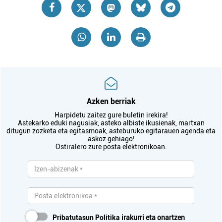
Azken berriak
Harpidetu zaitez gure buletin irekira!
Astekarko eduki nagusiak, asteko albiste ikusienak, martxan
ditugun zozketa eta egitasmoak, asteburuko egitarauen agenda eta
askoz gehiago!
Ostiralero zure posta elektronikoan.
Pribatutasun Politika
irakurri eta onartzen