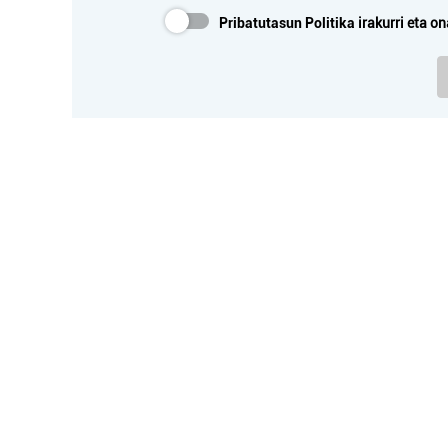
Pribatutasun Politika
irakurri eta on