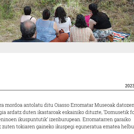
202
era mordoa antolatu ditu Oiasso Erromatar Museoak datoze
ogia ardatz duten ikastaroak eskainiko dituzte, ‘Domusetik fo
eninoen ikuspuntutik’ izenburupean. Erromatarren garaiko
k zuten tokiaren gaineko ikuspegi eguneratua ematea helb