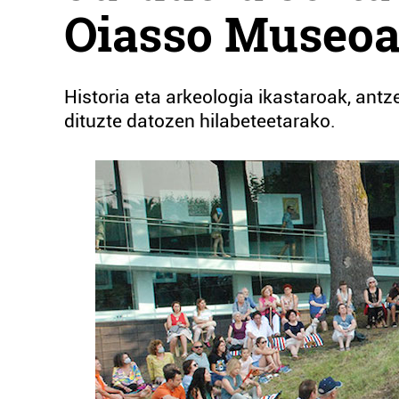
Oiasso Museo
Historia eta arkeologia ikastaroak, antzer
dituzte datozen hilabeteetarako.