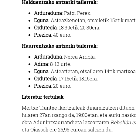
Helduentzako antzerki tailerrak:
Arduraduna
: Patxi Perez.
Eguna
: Asteazkenetan, otsailetik 15etik mar
Ordutegia
: 18:30etik 20:30era.
Prezioa
: 40 euro.
Haurrentzako antzerki tailerrak:
Arduraduna
: Nerea Arriola.
Adina
: 8-13 urte.
Eguna
: Asteartetan, otsailaren 14tik martxoa
Ordutegia
: 17:15etik 18:15era.
Prezioa
: 20 euro.
Literatur tertuliak
Mertxe Trantxe ikertzaileak dinamizatzen dituen l
hilaren 27an izango da, 19:00etan, eta aurki hasi
obra Adur Intxaurrandieta lezoarraren
Rebelión en
eta Oiassok ere 25,95 euroan saltzen du.