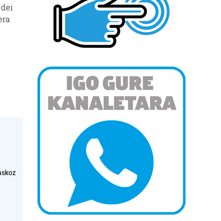
 dei
era
askoz