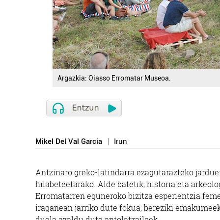
Argazkia: Oiasso Erromatar Museoa.
Mikel Del Val Garcia
Irun
Antzinaro greko-latindarra ezagutarazteko jardu
hilabeteetarako. Alde batetik, historia eta arkeol
Erromatarren eguneroko bizitza esperientzia fem
iraganean jarriko dute fokua, bereziki emakumee
duela azaldu dute antolatzaileek.