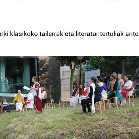
a
ki klasikoko tailerrak eta literatur tertuliak anto