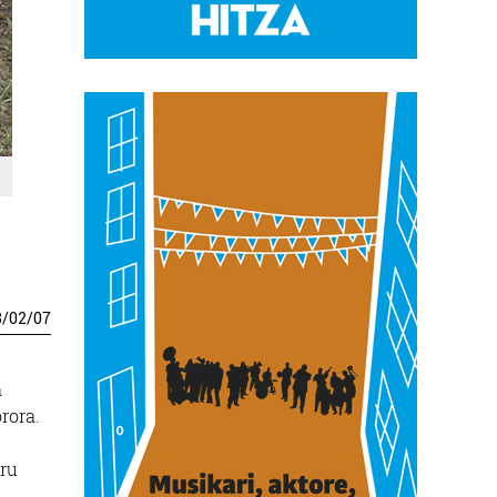
3
/
02
/
07
n
rora.
uru