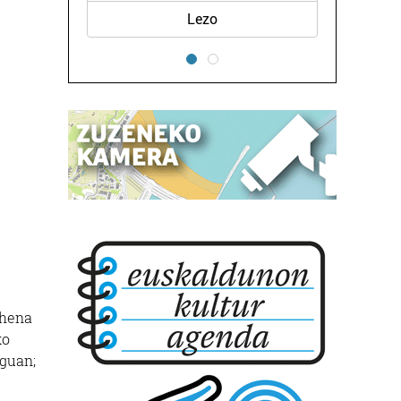
Lezo
ehena
ko
eguan;