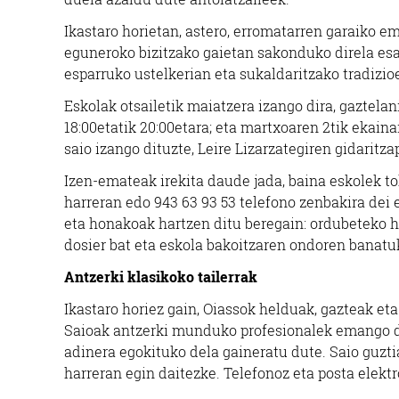
Ikastaro horietan, astero, erromatarren garaiko e
eguneroko bizitzako gaietan sakonduko direla esan
esparruko ustelkerian eta sukaldaritzako tradizio
Eskolak otsailetik maiatzera izango dira, gaztelan
18:00etatik 20:00etara; eta martxoaren 2tik ekaina
saio izango dituzte, Leire Lizarzategiren gidaritza
Izen-emateak irekita daude jada, baina eskolek 
harreran edo 943 63 93 53 telefono zenbakira dei 
eta honakoak hartzen ditu beregain: ordubeteko h
dosier bat eta eskola bakoitzaren ondoren banatu
Antzerki klasikoko tailerrak
Ikastaro horiez gain, Oiassok helduak, gazteak eta
Saioak antzerki munduko profesionalek emango di
adinera egokituko dela gaineratu dute. Saio guzt
L
harreran egin daitezke. Telefonoz eta posta elekt