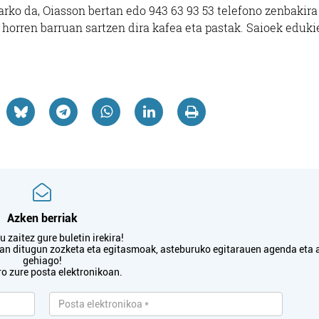
rko da, Oiasson bertan edo 943 63 93 53 telefono zenbakira
o horren barruan sartzen dira kafea eta pastak. Saioek eduki
Azken berriak
 zaitez gure buletin irekira!
txan ditugun zozketa eta egitasmoak, asteburuko egitarauen agenda eta 
gehiago!
ro zure posta elektronikoan.