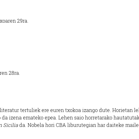
Lezo
Errenteria-Orereta
txoaren 29ra.
ren 28ra.
iteratur tertuliek ere euren txokoa izango dute. Horietan l
ko da izena emateko epea. Lehen saio horretarako hautatuta
 Sicilia
da. Nobela hori CBA liburutegian har daiteke mail