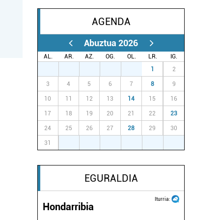
AGENDA
Abuztua 2026
AL.
AR.
AZ.
OG.
OL.
LR.
IG.
27
28
29
30
31
1
2
3
4
5
6
7
8
9
10
11
12
13
14
15
16
17
18
19
20
21
22
23
24
25
26
27
28
29
30
31
1
2
3
4
5
6
EGURALDIA
Iturria:
Hondarribia