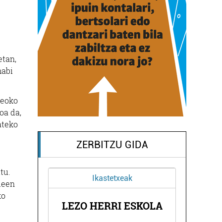
etan,
mabi
seoko
oa da,
ateko
ZERBITZU GIDA
tu.
Ikastetxeak
leen
ko
SE
LEZO HERRI ESKOLA
A