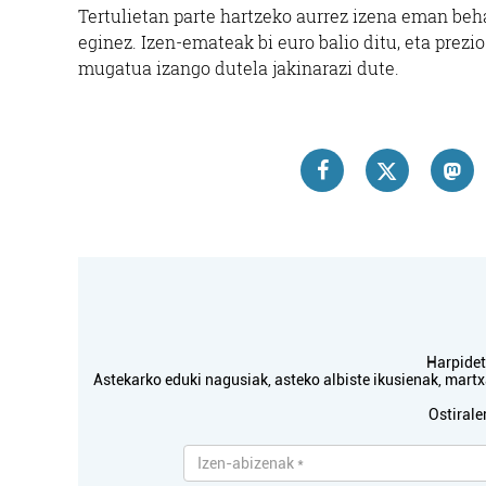
Tertulietan parte hartzeko aurrez izena eman beha
eginez. Izen-emateak bi euro balio ditu, eta prezi
mugatua izango dutela jakinarazi dute.
Harpidetu
Astekarko eduki nagusiak, asteko albiste ikusienak, mar
Ostirale