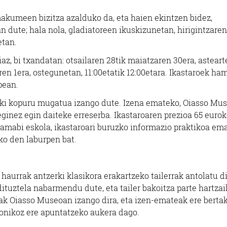
makumeen bizitza azalduko da, eta haien ekintzen bidez,
 dute; hala nola, gladiatoreen ikuskizunetan, hirigintzaren
etan.
iaz, bi txandatan: otsailaren 28tik maiatzaren 30era, asteart
ren 1era, ostegunetan, 11:00etatik 12:00etara. Ikastaroek ha
pean.
toki kopuru mugatua izango dute. Izena emateko, Oiasso Mu
eginez egin daiteke erreserba. Ikastaroaren prezioa 65 eurok
amabi eskola, ikastaroari buruzko informazio praktikoa em
ko den laburpen bat.
 haurrak antzerki klasikora erakartzeko tailerrak antolatu di
Ikastetxeak
Arropa dendak
tuztela nabarmendu dute, eta tailer bakoitza parte hartzai
iak Oiasso Museoan izango dira, eta izen-emateak ere berta
LOVE & PARADI
EZO HERRI ESKOLA
ronikoz ere apuntatzeko aukera dago.
ARROPA DEND