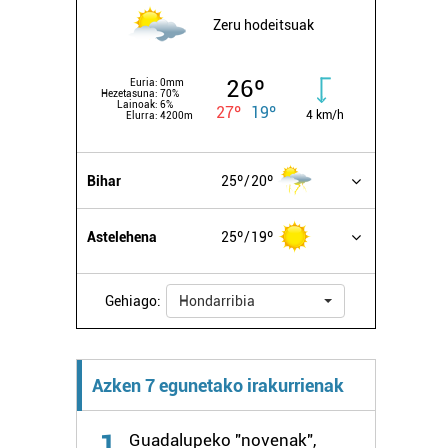
Zeru hodeitsuak
26º
Euria:
0mm
Hezetasuna:
70%
Lainoak:
6%
27º
19º
4 km/h
Elurra:
4200m
Bihar
25º
20º
Astelehena
25º
19º
Gehiago:
Hondarribia
Azken 7 egunetako irakurrienak
1
Guadalupeko "novenak",