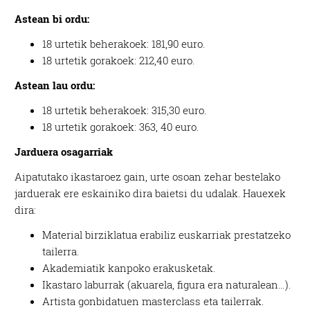
Astean bi ordu:
18 urtetik beherakoek: 181,90 euro.
18 urtetik gorakoek: 212,40 euro.
Astean lau ordu:
18 urtetik beherakoek: 315,30 euro.
18 urtetik gorakoek: 363, 40 euro.
Jarduera osagarriak
Aipatutako ikastaroez gain, urte osoan zehar bestelako
jarduerak ere eskainiko dira baietsi du udalak. Hauexek
dira:
Material birziklatua erabiliz euskarriak prestatzeko
tailerra.
Akademiatik kanpoko erakusketak.
Ikastaro laburrak (akuarela, figura era naturalean…).
Artista gonbidatuen masterclass eta tailerrak.