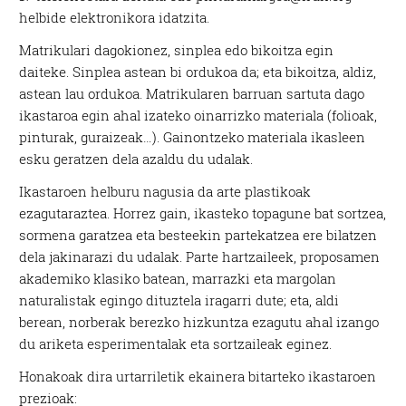
helbide elektronikora idatzita.
Matrikulari dagokionez, sinplea edo bikoitza egin
daiteke. Sinplea astean bi ordukoa da; eta bikoitza, aldiz,
astean lau ordukoa. Matrikularen barruan sartuta dago
ikastaroa egin ahal izateko oinarrizko materiala (folioak,
pinturak, guraizeak…). Gainontzeko materiala ikasleen
esku geratzen dela azaldu du udalak.
Ikastaroen helburu nagusia da arte plastikoak
ezagutaraztea. Horrez gain, ikasteko topagune bat sortzea,
sormena garatzea eta besteekin partekatzea ere bilatzen
dela jakinarazi du udalak. Parte hartzaileek, proposamen
akademiko klasiko batean, marrazki eta margolan
naturalistak egingo dituztela iragarri dute; eta, aldi
berean, norberak berezko hizkuntza ezagutu ahal izango
du ariketa esperimentalak eta sortzaileak eginez.
Honakoak dira urtarriletik ekainera bitarteko ikastaroen
prezioak: