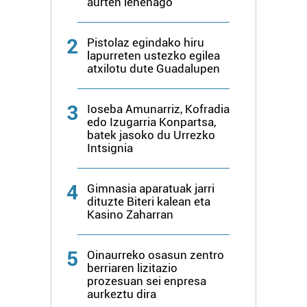
aurten lehenago
2
Pistolaz egindako hiru
lapurreten ustezko egilea
atxilotu dute Guadalupen
3
Ioseba Amunarriz, Kofradia
edo Izugarria Konpartsa,
batek jasoko du Urrezko
Intsignia
4
Gimnasia aparatuak jarri
dituzte Biteri kalean eta
Kasino Zaharran
5
Oinaurreko osasun zentro
berriaren lizitazio
prozesuan sei enpresa
aurkeztu dira