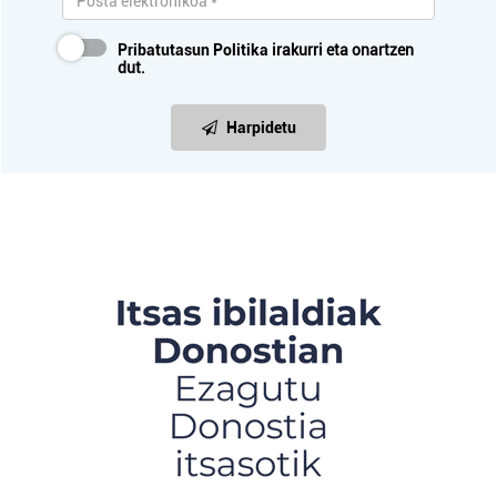
Pribatutasun Politika
irakurri eta onartzen
dut.
Harpidetu