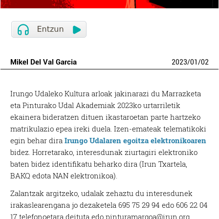
Mikel Del Val Garcia
2023
/
01
/
02
Irungo Udaleko Kultura arloak jakinarazi du Marrazketa
eta Pinturako Udal Akademiak 2023ko urtarriletik
ekainera bideratzen dituen ikastaroetan parte hartzeko
matrikulazio epea ireki duela. Izen-emateak telematikoki
egin behar dira
Irungo Udalaren egoitza elektronikoaren
bidez. Horretarako, interesdunak ziurtagiri elektroniko
baten bidez identifikatu beharko dira (Irun Txartela,
BAKQ edota NAN elektronikoa).
Zalantzak argitzeko, udalak zehaztu du interesdunek
irakaslearengana jo dezaketela 695 75 29 94 edo 606 22 04
17 telefonoetara deituta edo pinturamargoa@irun.org