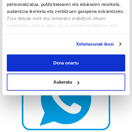
pertsonalizatua, publizitatearen eta edukiaren neurketa,
audientzia-ikerketa eta zerbitzuen garapena eskaintzeko.
Zure datuak nork eta zertarako erabiltzen dituen
hautatzeko aukera duzu. Zure onespena aldatzen edo
deuseztatzen ahal duzu edozein momentutan, Cookie
deklaraziotik edo Privacy triggerean klikatuz.
Xehetasunak ikusi
If you allow, we would also like to:
Collect information about your geographical
Dena onartu
location which can be accurate to within several
meters
Aukeratu
Identify your device by actively scanning it for
specific characteristics (fingerprinting)
Find out more about how your personal data is processed
and set your preferences in the
details section
.
Guk eta gure bazkideek zure datu pertsonalak
prozesatzen ditugu, zure IP zenbakia, besteak beste,