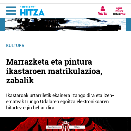
Sartu
KULTURA
Marrazketa eta pintura
ikastaroen matrikulazioa,
zabalik
Ikastaroak urtarriletik ekainera izango dira eta izen-
emateak Irungo Udalaren egoitza elektronikoaren
bitartez egin behar dira.