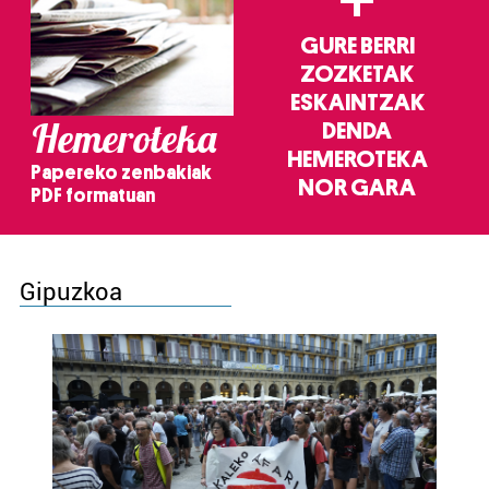
+
GURE BERRI
ZOZKETAK
ESKAINTZAK
Hemeroteka
DENDA
HEMEROTEKA
Papereko zenbakiak
NOR GARA
PDF formatuan
Gipuzkoa