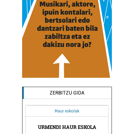
ZERBITZU GIDA
Haur eskolak
HORTZ
AINH
URMENDI HAUR ESKOLA