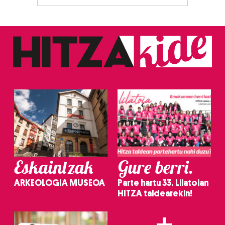
Eskaintzak
Gure berri.
ARKEOLOGIA MUSEOA
Parte hartu 33. Lilatoian
HITZA taldearekin!