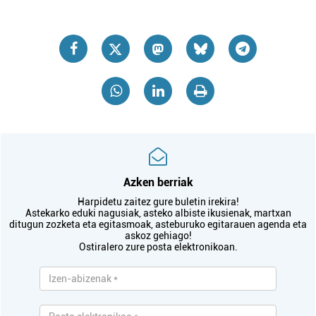
Azken berriak
Harpidetu zaitez gure buletin irekira!
Astekarko eduki nagusiak, asteko albiste ikusienak, martxan
ditugun zozketa eta egitasmoak, asteburuko egitarauen agenda eta
askoz gehiago!
Ostiralero zure posta elektronikoan.