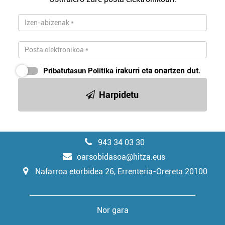
Pribatutasun Politika
irakurri eta onartzen dut.
Harpidetu
943 34 03 30
oarsobidasoa@hitza.eus
Nafarroa etorbidea 26, Errenteria-Orereta 20100
Nor gara