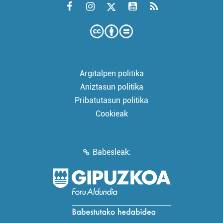
Argitalpen politika
Aniztasun politika
Pribatutasun politika
Cookieak
Babesleak: