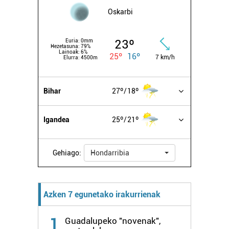
zerbitzuak hobetzeko asmoz, cookie teknologiaz
Oskarbi
baliatzen gara. Ohar hau onartuz gero, teknologia hori
erabiltzeko baimen esplizitua ematen diguzu.
Gehiago
23º
Euria:
0mm
irakurri
Hezetasuna:
79%
Lainoak:
6%
25º
16º
7 km/h
Elurra:
4500m
Bihar
27º
18º
Igandea
25º
21º
Gehiago:
Hondarribia
Azken 7 egunetako irakurrienak
1
Guadalupeko "novenak",