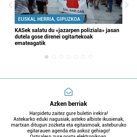
EUSKAL HERRIA, GIPUZKOA
KASek salatu du «jazarpen poliziala» jasan
Pa
dutela gose direnei ogitartekoak
da
emateagatik
«s
Azken berriak
Harpidetu zaitez gure buletin irekira!
Astekarko eduki nagusiak, asteko albiste ikusienak,
martxan ditugun zozketa eta egitasmoak, asteburuko
egitarauen agenda eta askoz gehiago!
Ostiralero zure posta elektronikoan.