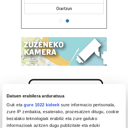
Oiartzun
Datuen erabilera arduratsua
Guk eta
gure 1022 kideek
sure informacio pertsonala,
zure IP zenbakia, esaterako, prozesatzen ditugu, cookie
bezalako teknologiak erabiliz eta zure gailuko
informazioak azitzen dugu publizitate eta eduki