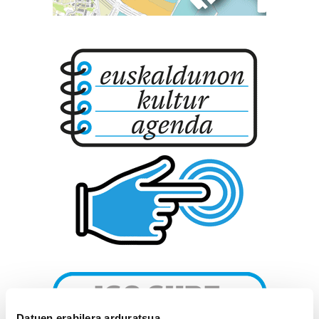
Datuen erabilera arduratsua