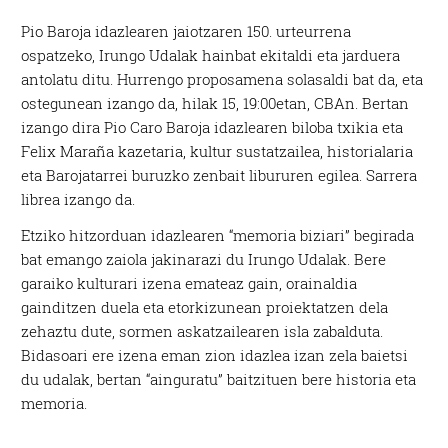
Pio Baroja idazlearen jaiotzaren 150. urteurrena
ospatzeko, Irungo Udalak hainbat ekitaldi eta jarduera
antolatu ditu. Hurrengo proposamena solasaldi bat da, eta
ostegunean izango da, hilak 15, 19:00etan, CBAn. Bertan
izango dira Pio Caro Baroja idazlearen biloba txikia eta
Felix Maraña kazetaria, kultur sustatzailea, historialaria
eta Barojatarrei buruzko zenbait libururen egilea. Sarrera
librea izango da.
Etziko hitzorduan idazlearen “memoria biziari” begirada
bat emango zaiola jakinarazi du Irungo Udalak. Bere
garaiko kulturari izena emateaz gain, orainaldia
gainditzen duela eta etorkizunean proiektatzen dela
zehaztu dute, sormen askatzailearen isla zabalduta.
Bidasoari ere izena eman zion idazlea izan zela baietsi
du udalak, bertan “ainguratu” baitzituen bere historia eta
memoria.