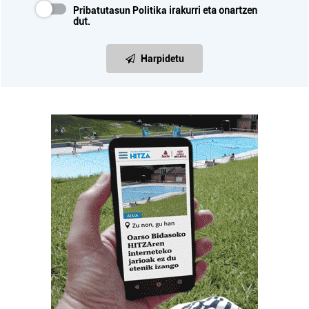
Pribatutasun Politika
irakurri eta onartzen
dut.
Harpidetu