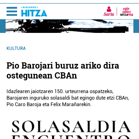
Sartu
KULTURA
Pio Barojari buruz ariko dira
ostegunean CBAn
Idazlearen jaiotzaren 150. urteurrena ospatzeko,
Barojaren inguruko solasaldi bat egingo dute etzi CBAn,
Pio Caro Baroja eta Felix Marañarekin.