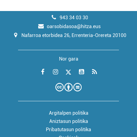
943 34 03 30
oarsobidasoa@hitza.eus
Nafarroa etorbidea 26, Errenteria-Orereta 20100
Nor gara
Argitalpen politika
Aniztasun politika
Pribatutasun politika