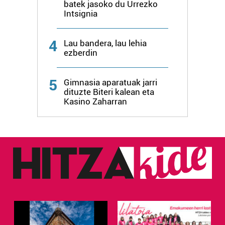
batek jasoko du Urrezko
Intsignia
4
Lau bandera, lau lehia
ezberdin
5
Gimnasia aparatuak jarri
dituzte Biteri kalean eta
Kasino Zaharran