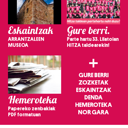
Eskaintzak
Gure berri.
ARRANTZALEEN
Parte hartu 33. Lilatoian
MUSEOA
HITZA taldearekin!
+
GURE BERRI
ZOZKETAK
ESKAINTZAK
Hemeroteka
DENDA
HEMEROTEKA
Papereko zenbakiak
NOR GARA
PDF formatuan