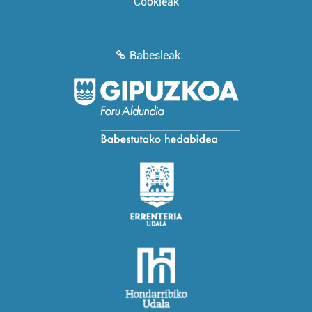
Cookieak
Babesleak: