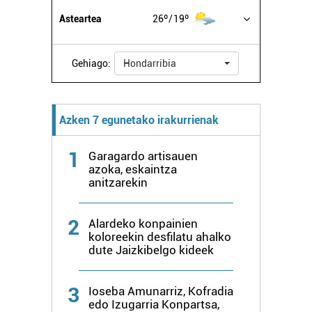
datuen atalean. Edozein unetan alda edo ken dezakezu
Asteartea
26º
19º
zure baimena Cookieen adierazpenean.
Webgune honek cookie propioak eta hirugarrenen cookie-
Gehiago:
Hondarribia
fitxategiak erabiltzen ditu. Zure esperientzia eta
zerbitzuak hobetzeko asmoz, cookie teknologiaz
baliatzen gara. Ohar hau onartuz gero, teknologia hori
Azken 7 egunetako irakurrienak
erabiltzeko baimen esplizitua ematen diguzu.
Gehiago
irakurri
1
Garagardo artisauen
azoka, eskaintza
anitzarekin
2
Alardeko konpainien
koloreekin desfilatu ahalko
dute Jaizkibelgo kideek
3
Ioseba Amunarriz, Kofradia
edo Izugarria Konpartsa,