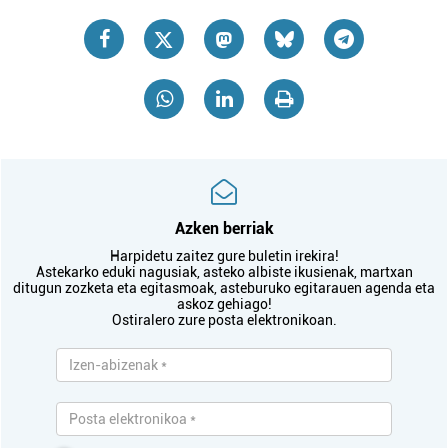
Azken berriak
Harpidetu zaitez gure buletin irekira!
Astekarko eduki nagusiak, asteko albiste ikusienak, martxan
ditugun zozketa eta egitasmoak, asteburuko egitarauen agenda eta
askoz gehiago!
Ostiralero zure posta elektronikoan.