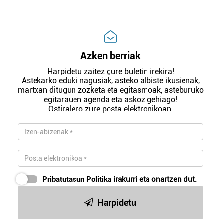
Azken berriak
Harpidetu zaitez gure buletin irekira!
Astekarko eduki nagusiak, asteko albiste ikusienak,
martxan ditugun zozketa eta egitasmoak, asteburuko
egitarauen agenda eta askoz gehiago!
Ostiralero zure posta elektronikoan.
Pribatutasun Politika
irakurri eta onartzen dut.
Harpidetu