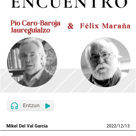
Mikel Del Val Garcia
2022
/
12
/
13