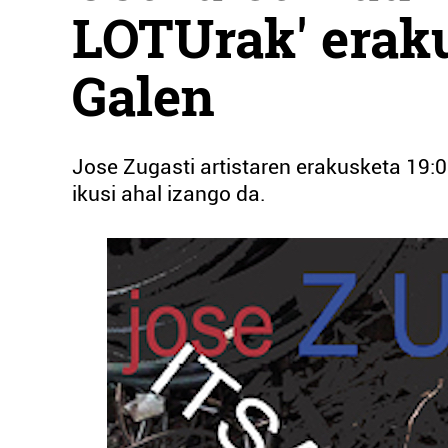
LOTUrak' erak
Galen
Jose Zugasti artistaren erakusketa 19:0
ikusi ahal izango da.