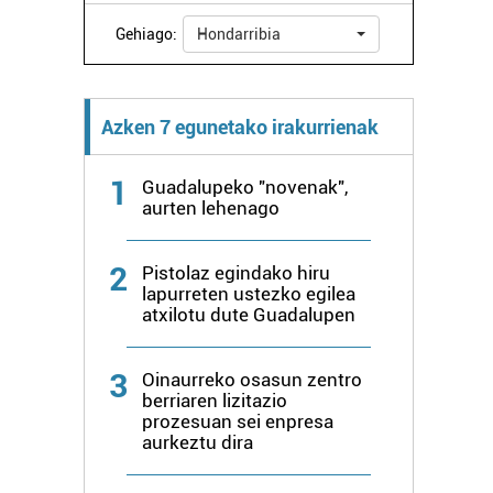
Gehiago:
Hondarribia
Azken 7 egunetako irakurrienak
1
Guadalupeko "novenak",
aurten lehenago
2
Pistolaz egindako hiru
lapurreten ustezko egilea
atxilotu dute Guadalupen
3
Oinaurreko osasun zentro
berriaren lizitazio
prozesuan sei enpresa
aurkeztu dira