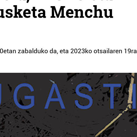
usketa Menchu
0etan zabalduko da, eta 2023ko otsailaren 19ra