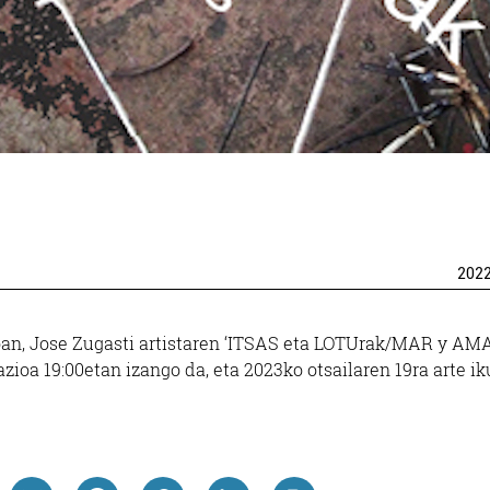
Osasungintza
Ikastetxeak
DEIKAGEST OINARR
IDASOA OPTIKA
LANBIDE HEZ
...
Irun
Errenteria-Orereta
202
toan, Jose Zugasti artistaren ‘ITSAS eta LOTUrak/MAR y AM
ioa 19:00etan izango da, eta 2023ko otsailaren 19ra arte ik