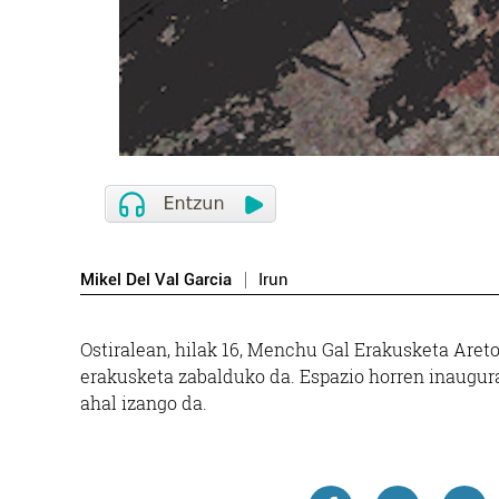
B
Mikel Del Val Garcia
Irun
Ostiralean, hilak 16, Menchu Gal Erakusketa Are
erakusketa zabalduko da. Espazio horren inauguraz
ahal izango da.