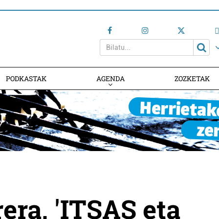
PODKASTAK
AGENDA
ZOZKETAK
AGENDAN PARTE HARTU
rera, 'ITSAS eta