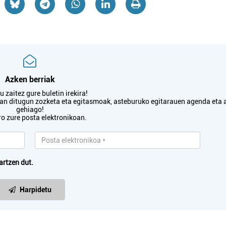
Azken berriak
 zaitez gure buletin irekira!
txan ditugun zozketa eta egitasmoak, asteburuko egitarauen agenda eta 
gehiago!
ro zure posta elektronikoan.
artzen dut.
Harpidetu