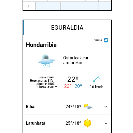
31
1
2
3
4
5
6
EGURALDIA
Iturria:
Hondarribia
Ostarteak euri
arinarekin
22º
Euria:
0mm
Hezetasuna:
81%
Lainoak:
100%
23º
20º
10 km/h
Elurra:
4500m
Bihar
24º
18º
Larunbata
25º
18º