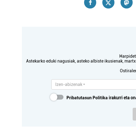
Harpidetu
Astekarko eduki nagusiak, asteko albiste ikusienak, mar
Ostirale
Pribatutasun Politika
irakurri eta on