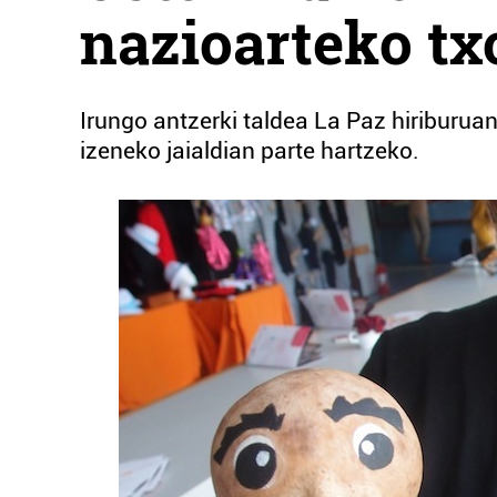
nazioarteko tx
Irungo antzerki taldea La Paz hiriburuan
izeneko jaialdian parte hartzeko.