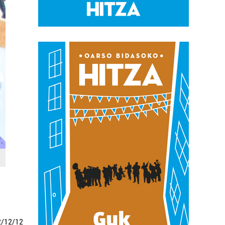
2
/
12
/
12