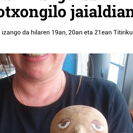
otxongilo jaialdia
 izango da hilaren 19an, 20an eta 21ean Titiriku