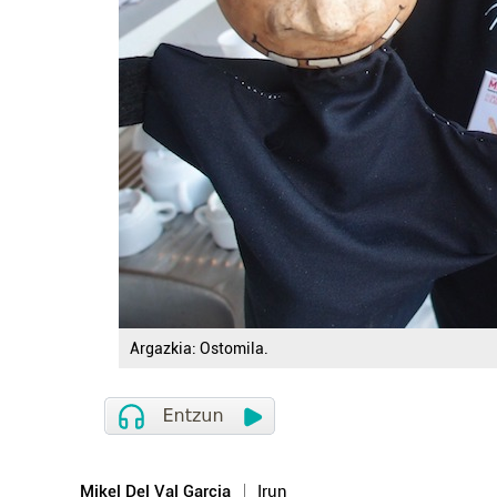
Argazkia: Ostomila.
Mikel Del Val Garcia
Irun