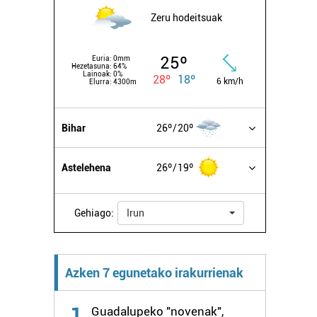
Zeru hodeitsuak
25º
Euria:
0mm
Hezetasuna:
64%
Lainoak:
0%
28º
18º
6 km/h
Elurra:
4300m
Bihar
26º
20º
Astelehena
26º
19º
Gehiago:
Irun
Azken 7 egunetako irakurrienak
1
Guadalupeko "novenak",