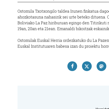
Ostomila Txotxongilo taldea Irunen finkatua dagoe
ahozkotasuna nahasirik sei urte beteko dituena. O
Boliviako La Paz hiriburuan egingo den Titirikuti 
19an, 20an eta 21ean. Emanaldi bikoitzak eskainik
Ostomilak Euskal Herria ordezkatuko du La Paze
Euskal Institutuaren babesa izan du proiektu horr
Estetika
NAIU ESTETIKA
AL