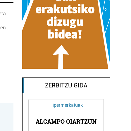
eta
ren
ZERBITZU GIDA
Hipermerkatuak
A
ALCAMPO OIARTZUN