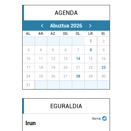
AGENDA
Abuztua 2026
AL.
AR.
AZ.
OG.
OL.
LR.
IG.
27
28
29
30
31
1
2
3
4
5
6
7
8
9
10
11
12
13
14
15
16
17
18
19
20
21
22
23
24
25
26
27
28
29
30
31
1
2
3
4
5
6
EGURALDIA
Iturria:
Irun