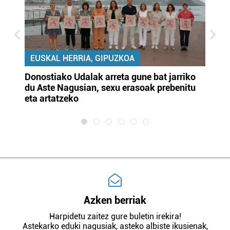
EUSKAL HERRIA, GIPUZKOA
Donostiako Udalak arreta gune bat jarriko
Ur
du Aste Nagusian, sexu erasoak prebenitu
es
eta artatzeko
lu
Azken berriak
Harpidetu zaitez gure buletin irekira!
Astekarko eduki nagusiak, asteko albiste ikusienak,