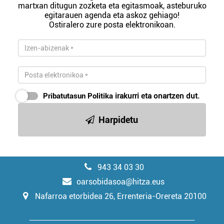
martxan ditugun zozketa eta egitasmoak, asteburuko
egitarauen agenda eta askoz gehiago!
Ostiralero zure posta elektronikoan.
Pribatutasun Politika
irakurri eta onartzen dut.
Harpidetu
943 34 03 30
oarsobidasoa@hitza.eus
Nafarroa etorbidea 26, Errenteria-Orereta 20100