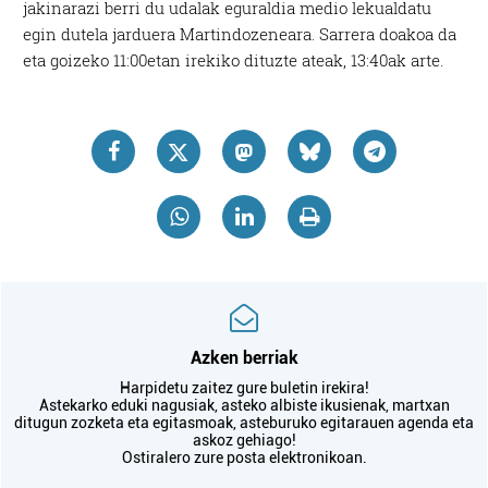
jakinarazi berri du udalak eguraldia medio lekualdatu
egin dutela jarduera Martindozeneara. Sarrera doakoa da
eta goizeko 11:00etan irekiko dituzte ateak, 13:40ak arte.
Azken berriak
Harpidetu zaitez gure buletin irekira!
Astekarko eduki nagusiak, asteko albiste ikusienak, martxan
ditugun zozketa eta egitasmoak, asteburuko egitarauen agenda eta
askoz gehiago!
Ostiralero zure posta elektronikoan.