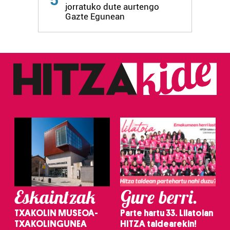
jorratuko dute aurtengo
Gazte Egunean
Eskaintzak
Gure berri.
TXAKOLIN MUSEOA-
Parte hartu 33. Lilatoian
TXAKOLINGUNEA
HITZA taldearekin!