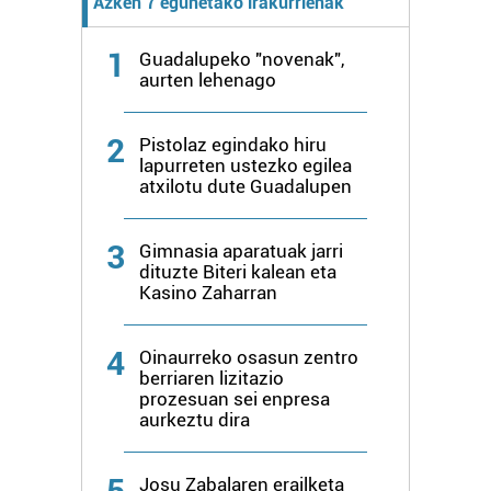
Azken 7 egunetako irakurrienak
duten interes legitimoa eta horren aurka nola egin
dezakezun ikusteko.
1
Guadalupeko "novenak",
aurten lehenago
Lortu zure datu pertsonalak prozesatzeko moduari
buruzko informazio gehiago eta ezarri zure lehentasunak
2
Pistolaz egindako hiru
datuen atalean. Edozein unetan alda edo ken dezakezu
lapurreten ustezko egilea
zure baimena Cookieen adierazpenean.
atxilotu dute Guadalupen
Webgune honek cookie propioak eta hirugarrenen cookie-
3
Gimnasia aparatuak jarri
fitxategiak erabiltzen ditu. Zure esperientzia eta
dituzte Biteri kalean eta
zerbitzuak hobetzeko asmoz, cookie teknologiaz
Kasino Zaharran
baliatzen gara. Ohar hau onartuz gero, teknologia hori
erabiltzeko baimen esplizitua ematen diguzu.
Gehiago
4
Oinaurreko osasun zentro
irakurri
berriaren lizitazio
prozesuan sei enpresa
aurkeztu dira
5
Josu Zabalaren erailketa