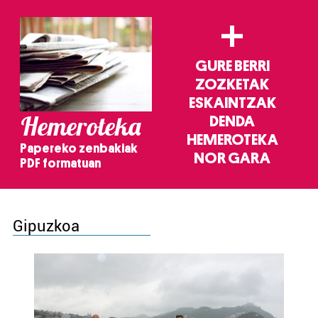
+
GURE BERRI
ZOZKETAK
ESKAINTZAK
Hemeroteka
DENDA
HEMEROTEKA
Papereko zenbakiak
NOR GARA
PDF formatuan
Gipuzkoa