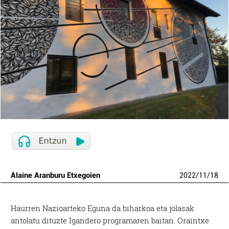
Alaine Aranburu Etxegoien
2022
/
11
/
18
Haurren Nazioarteko Eguna da biharkoa eta jolasak
antolatu dituzte Igandero programaren baitan. Oraintxe