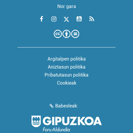
Nor gara
Argitalpen politika
Aniztasun politika
Pribatutasun politika
Cookieak
Babesleak: