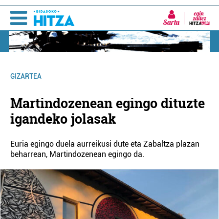
Sartu
GIZARTEA
Martindozenean egingo dituzte
igandeko jolasak
Euria egingo duela aurreikusi dute eta Zabaltza plazan
beharrean, Martindozenean egingo da.