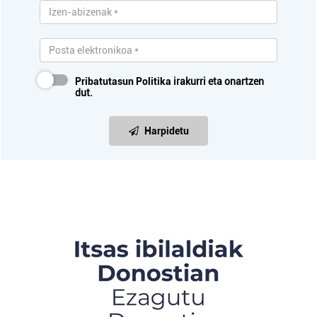
Pribatutasun Politika
irakurri eta onartzen
dut.
Harpidetu