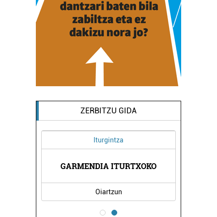
ZERBITZU GIDA
Iturgintza
OLA
GARMENDIA ITURTXOKO
EL
Oiartzun