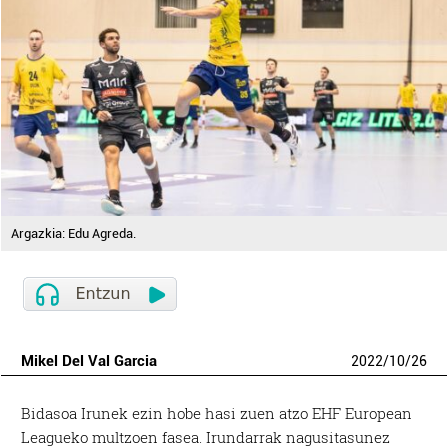
Argazkia: Edu Agreda.
Mikel Del Val Garcia
2022
/
10
/
26
Bidasoa Irunek ezin hobe hasi zuen atzo EHF European
Leagueko multzoen fasea. Irundarrak nagusitasunez