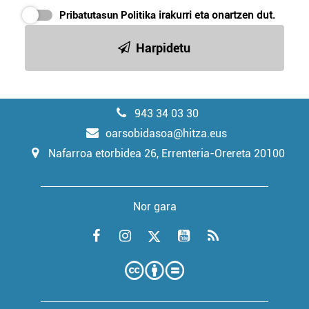
Pribatutasun Politika
irakurri eta onartzen dut.
Harpidetu
943 34 03 30
oarsobidasoa@hitza.eus
Nafarroa etorbidea 26, Errenteria-Orereta 20100
Nor gara