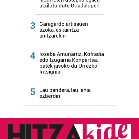
atxilotu dute Guadalupen
3
Garagardo artisauen
azoka, eskaintza
anitzarekin
4
Ioseba Amunarriz, Kofradia
edo Izugarria Konpartsa,
batek jasoko du Urrezko
Intsignia
5
Lau bandera, lau lehia
ezberdin