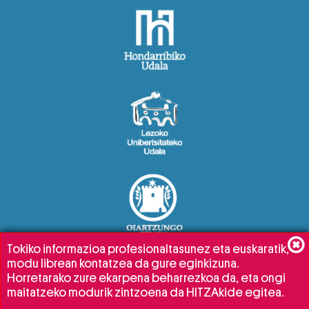
Tokiko informazioa profesionaltasunez eta euskaratik,
modu librean kontatzea da gure eginkizuna.
Horretarako zure ekarpena beharrezkoa da, eta ongi
maitatzeko modurik zintzoena da HITZAkide egitea.