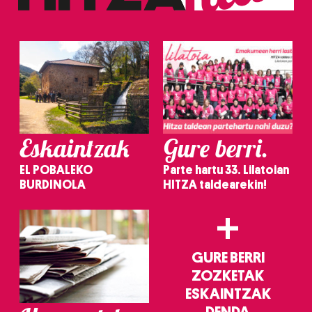
Eskaintzak
Gure berri.
EL POBALEKO
Parte hartu 33. Lilatoian
BURDINOLA
HITZA taldearekin!
+
GURE BERRI
ZOZKETAK
ESKAINTZAK