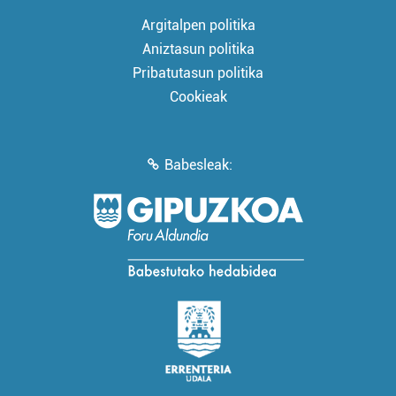
Argitalpen politika
Aniztasun politika
Pribatutasun politika
Cookieak
Babesleak: