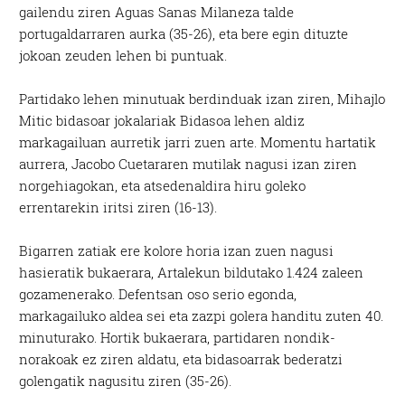
gailendu ziren Aguas Sanas Milaneza talde
portugaldarraren aurka (35-26), eta bere egin dituzte
jokoan zeuden lehen bi puntuak.
Partidako lehen minutuak berdinduak izan ziren, Mihajlo
Mitic bidasoar jokalariak Bidasoa lehen aldiz
markagailuan aurretik jarri zuen arte. Momentu hartatik
aurrera, Jacobo Cuetararen mutilak nagusi izan ziren
norgehiagokan, eta atsedenaldira hiru goleko
errentarekin iritsi ziren (16-13).
Bigarren zatiak ere kolore horia izan zuen nagusi
hasieratik bukaerara, Artalekun bildutako 1.424 zaleen
gozamenerako. Defentsan oso serio egonda,
markagailuko aldea sei eta zazpi golera handitu zuten 40.
minuturako. Hortik bukaerara, partidaren nondik-
norakoak ez ziren aldatu, eta bidasoarrak bederatzi
golengatik nagusitu ziren (35-26).