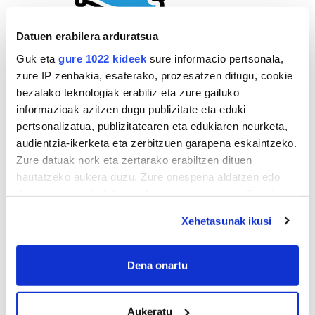
Datuen erabilera arduratsua
Guk eta
gure 1022 kideek
sure informacio pertsonala,
zure IP zenbakia, esaterako, prozesatzen ditugu, cookie
bezalako teknologiak erabiliz eta zure gailuko
informazioak azitzen dugu publizitate eta eduki
pertsonalizatua, publizitatearen eta edukiaren neurketa,
audientzia-ikerketa eta zerbitzuen garapena eskaintzeko.
Zure datuak nork eta zertarako erabiltzen dituen
hautatzeko aukera duzu. Zure onespena aldatzen edo
deuseztatzen ahal duzu edozein momentutan, Cookie
deklaraziotik edo Privacy triggerean klikatuz.
Xehetasunak ikusi
If you allow, we would also like to:
Collect information about your geographical
Dena onartu
location which can be accurate to within several
AGENDA
meters
Aukeratu
Identify your device by actively scanning it for