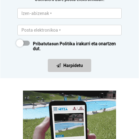
Pribatutasun Politika
irakurri eta onartzen
dut.
Harpidetu