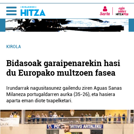
Sartu
KIROLA
Bidasoak garaipenarekin hasi
du Europako multzoen fasea
Irundarrak nagusitasunez gailendu ziren Aguas Sanas
Milaneza portugaldarren aurka (35-26), eta hasiera
aparta eman diote txapelketari.