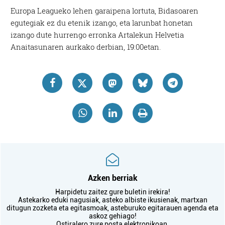
Europa Leagueko lehen garaipena lortuta, Bidasoaren
egutegiak ez du etenik izango, eta larunbat honetan
izango dute hurrengo erronka Artalekun Helvetia
Anaitasunaren aurkako derbian, 19:00etan.
Azken berriak
Harpidetu zaitez gure buletin irekira!
Astekarko eduki nagusiak, asteko albiste ikusienak, martxan
ditugun zozketa eta egitasmoak, asteburuko egitarauen agenda eta
askoz gehiago!
Ostiralero zure posta elektronikoan.