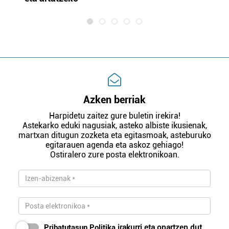
Azken berriak
Harpidetu zaitez gure buletin irekira!
Astekarko eduki nagusiak, asteko albiste ikusienak,
martxan ditugun zozketa eta egitasmoak, asteburuko
egitarauen agenda eta askoz gehiago!
Ostiralero zure posta elektronikoan.
Pribatutasun Politika
irakurri eta onartzen dut.