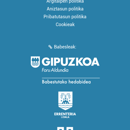
Argitalpen politika
Aniztasun politika
Pribatutasun politika
Cookieak
Babesleak: