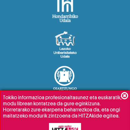
Tokiko informazioa profesionaltasunez eta euskaratik,
modu librean kontatzea da gure eginkizuna.
Horretarako zure ekarpena beharrezkoa da, eta ongi
maitatzeko modurik zintzoena da HITZAkide egitea.