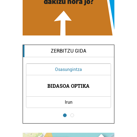
ZERBITZU GIDA
Osasungintza
Barne diseinua
BIDASOA OPTIKA
LA COQUINE
Irun
Errenteria-Orereta