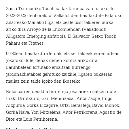
Zaisa Txingudiko Touch sailak larunbatean hasiko du
2022-2023 denboraldia. Valladoliden hasiko dute Estatuko
Zilarrezko Mailako Liga, eta beste bost talderen aurka
ariko dira Arroyo de la Encomiendan (Valladolid):
Alligators Emerging anfitrioia, El Salvador, Getxo Touch,
Pakaru eta Titanes.
09:30ean hasiko dira lehiak, eta sei taldeek euren artean
jokatuko dute, denak denen kontra ariko dira.
Larunbatean lortutako emaitzak hurrengo
jardunaldietakoei gehituko zaizkie, ligaren bukaeran
mailaz zein talde igoko den ikusteko.
Bidasoarren deialdia hurrengo jokalariek osatzen dute:
Iñaki Urrutxurtu, Gari Mendizabal, Aitor Zazpe, Iñigo
Aizpurua, Gorka Eizagirre, Urtzi Berastegi, David Muñoz,
Gorka Nava, Yon Mitxelena, Aitor Petrikorena, Agustin de
Dios eta Luis Petrikorena.