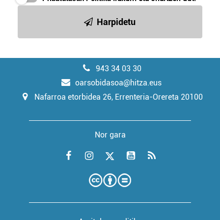
Harpidetu
943 34 03 30
oarsobidasoa@hitza.eus
Nafarroa etorbidea 26, Errenteria-Orereta 20100
Nor gara