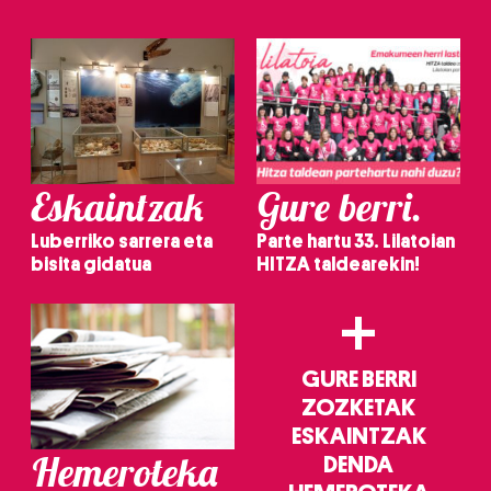
Eskaintzak
Gure berri.
Luberriko sarrera eta
Parte hartu 33. Lilatoian
bisita gidatua
HITZA taldearekin!
+
GURE BERRI
ZOZKETAK
ESKAINTZAK
Hemeroteka
DENDA