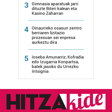
3
Gimnasia aparatuak jarri
dituzte Biteri kalean eta
Kasino Zaharran
4
Oinaurreko osasun zentro
berriaren lizitazio
prozesuan sei enpresa
aurkeztu dira
5
Ioseba Amunarriz, Kofradia
edo Izugarria Konpartsa,
batek jasoko du Urrezko
Intsignia