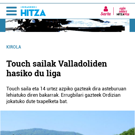
Sartu
KIROLA
Touch sailak Valladoliden
hasiko du liga
Touch saila eta 14 urtez azpiko gazteak dira asteburuan
lehiatuko diren bakarrak. Errugbilari gazteek Ordizian
jokatuko dute txapelketa bat.