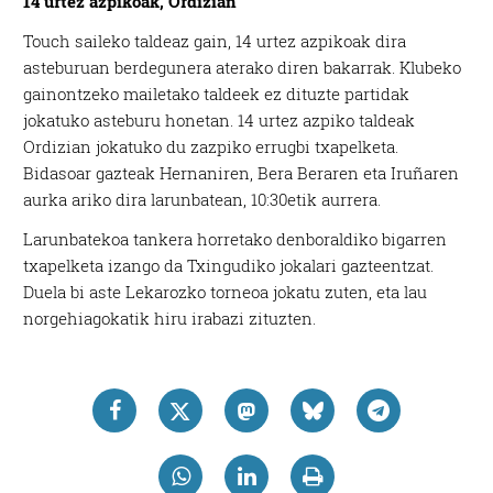
14 urtez azpikoak, Ordizian
Touch saileko taldeaz gain, 14 urtez azpikoak dira
asteburuan berdegunera aterako diren bakarrak. Klubeko
gainontzeko mailetako taldeek ez dituzte partidak
jokatuko asteburu honetan. 14 urtez azpiko taldeak
Ordizian jokatuko du zazpiko errugbi txapelketa.
Bidasoar gazteak Hernaniren, Bera Beraren eta Iruñaren
aurka ariko dira larunbatean, 10:30etik aurrera.
Larunbatekoa tankera horretako denboraldiko bigarren
txapelketa izango da Txingudiko jokalari gazteentzat.
Duela bi aste Lekarozko torneoa jokatu zuten, eta lau
norgehiagokatik hiru irabazi zituzten.