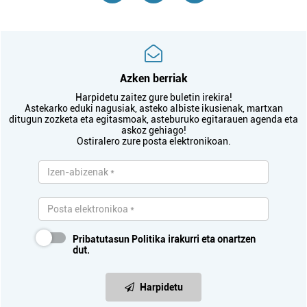
Azken berriak
Harpidetu zaitez gure buletin irekira!
Astekarko eduki nagusiak, asteko albiste ikusienak, martxan
ditugun zozketa eta egitasmoak, asteburuko egitarauen agenda eta
askoz gehiago!
Ostiralero zure posta elektronikoan.
Pribatutasun Politika
irakurri eta onartzen
dut.
Harpidetu