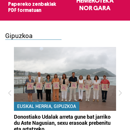
HEMEROTEKA
Papereko zenbakiak
NOR GARA
PDF formatuan
Gipuzkoa
EUSKAL HERRIA, GIPUZKOA
Donostiako Udalak arreta gune bat jarriko
Ur
du Aste Nagusian, sexu erasoak prebenitu
es
eta artatzeko
lu