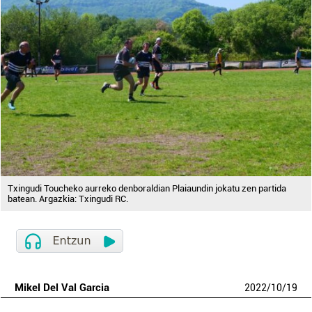
Txingudi Toucheko aurreko denboraldian Plaiaundin jokatu zen partida
batean. Argazkia: Txingudi RC.
Mikel Del Val Garcia
2022
/
10
/
19