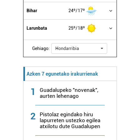
buruzko informazio gehiago eta ezarri zure lehentasunak
Bihar
24º
17º
datuen atalean. Edozein unetan alda edo ken dezakezu
zure baimena Cookieen adierazpenean.
Larunbata
25º
18º
Webgune honek cookie propioak eta hirugarrenen cookie-
fitxategiak erabiltzen ditu. Zure esperientzia eta
Gehiago:
Hondarribia
zerbitzuak hobetzeko asmoz, cookie teknologiaz
baliatzen gara. Ohar hau onartuz gero, teknologia hori
erabiltzeko baimen esplizitua ematen diguzu.
Gehiago
Azken 7 egunetako irakurrienak
irakurri
1
Guadalupeko "novenak",
aurten lehenago
2
Pistolaz egindako hiru
lapurreten ustezko egilea
atxilotu dute Guadalupen