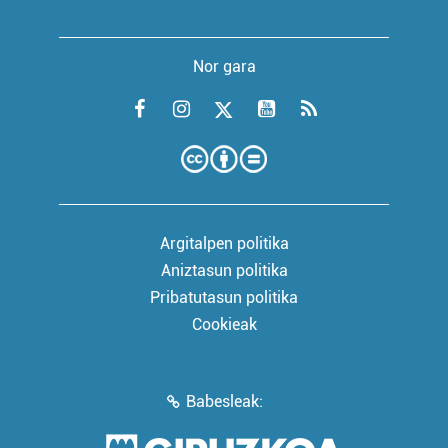
Nor gara
Argitalpen politika
Aniztasun politika
Pribatutasun politika
Cookieak
Babesleak: