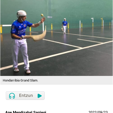
Hondarribia Grand Slam.
Ane Mendizabal Sarriegi
2022
/
09
/
23