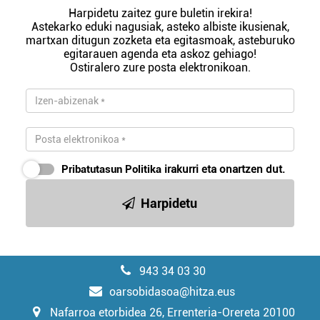
Harpidetu zaitez gure buletin irekira!
Astekarko eduki nagusiak, asteko albiste ikusienak,
martxan ditugun zozketa eta egitasmoak, asteburuko
egitarauen agenda eta askoz gehiago!
Ostiralero zure posta elektronikoan.
Pribatutasun Politika
irakurri eta onartzen dut.
Harpidetu
943 34 03 30
oarsobidasoa@hitza.eus
Nafarroa etorbidea 26, Errenteria-Orereta 20100