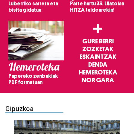
Luberriko sarrera eta
Parte hartu 33. Lilatoian
bisita gidatua
HITZA taldearekin!
+
GURE BERRI
ZOZKETAK
ESKAINTZAK
Hemeroteka
DENDA
HEMEROTEKA
Papereko zenbakiak
NOR GARA
PDF formatuan
Gipuzkoa