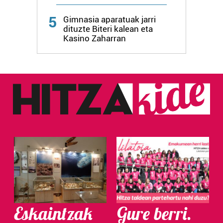
5
Gimnasia aparatuak jarri
dituzte Biteri kalean eta
Kasino Zaharran
Eskaintzak
Gure berri.