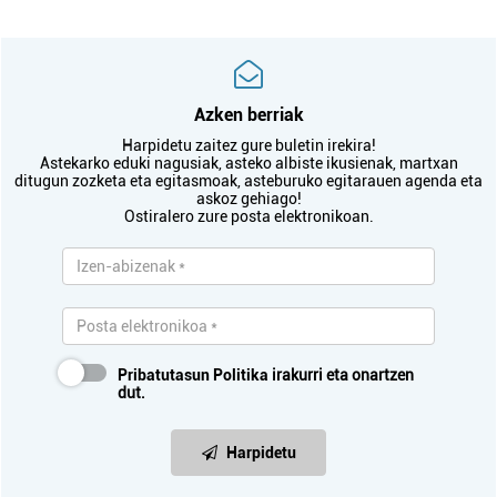
Azken berriak
Harpidetu zaitez gure buletin irekira!
Astekarko eduki nagusiak, asteko albiste ikusienak, martxan
ditugun zozketa eta egitasmoak, asteburuko egitarauen agenda eta
askoz gehiago!
Ostiralero zure posta elektronikoan.
Pribatutasun Politika
irakurri eta onartzen
dut.
Harpidetu