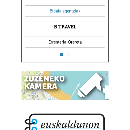
Bidaia agentziak
Ostalaritza
B TRAVEL
HONDAR JATETXEA
Errenteria-Orereta
Hondarribia