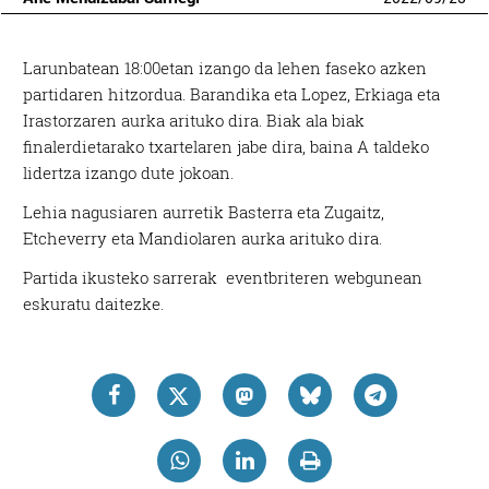
Larunbatean 18:00etan izango da lehen faseko azken
partidaren hitzordua. Barandika eta Lopez, Erkiaga eta
Irastorzaren aurka arituko dira. Biak ala biak
finalerdietarako txartelaren jabe dira, baina A taldeko
lidertza izango dute jokoan.
Lehia nagusiaren aurretik Basterra eta Zugaitz,
Etcheverry eta Mandiolaren aurka arituko dira.
Partida ikusteko sarrerak eventbriteren webgunean
eskuratu daitezke.