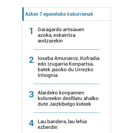
Webgune honek cookie propioak eta hirugarrenen cookie-
fitxategiak erabiltzen ditu. Zure esperientzia eta
Azken 7 egunetako irakurrienak
zerbitzuak hobetzeko asmoz, cookie teknologiaz
baliatzen gara. Ohar hau onartuz gero, teknologia hori
1
Garagardo artisauen
erabiltzeko baimen esplizitua ematen diguzu.
Gehiago
azoka, eskaintza
irakurri
anitzarekin
2
Ioseba Amunarriz, Kofradia
edo Izugarria Konpartsa,
batek jasoko du Urrezko
Intsignia
3
Alardeko konpainien
koloreekin desfilatu ahalko
dute Jaizkibelgo kideek
4
Lau bandera, lau lehia
ezberdin