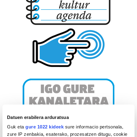
Datuen erabilera arduratsua
Guk eta
gure 1022 kideek
sure informacio pertsonala,
zure IP zenbakia, esaterako, prozesatzen ditugu, cookie