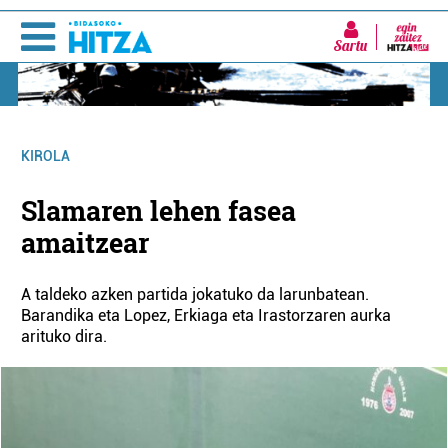
Sartu
KIROLA
Slamaren lehen fasea
amaitzear
A taldeko azken partida jokatuko da larunbatean.
Barandika eta Lopez, Erkiaga eta Irastorzaren aurka
arituko dira.