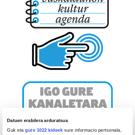
Datuen erabilera arduratsua
Guk eta
gure 1022 kideek
sure informacio pertsonala,