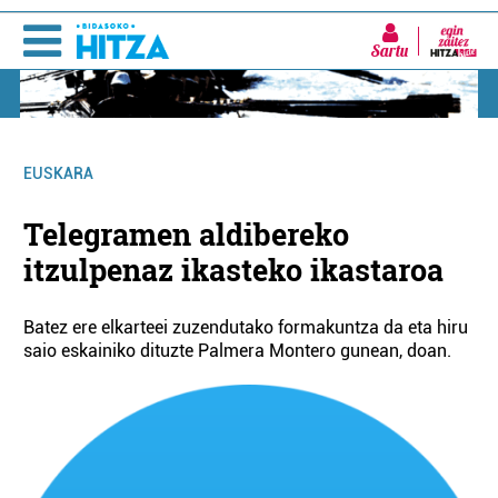
Sartu
EUSKARA
Telegramen aldibereko
itzulpenaz ikasteko ikastaroa
Batez ere elkarteei zuzendutako formakuntza da eta hiru
saio eskainiko dituzte Palmera Montero gunean, doan.