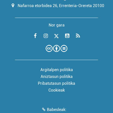
Nafarroa etorbidea 26, Errenteria-Orereta 20100
Nor gara
Argitalpen politika
Aniztasun politika
Pribatutasun politika
Cookieak
Babesleak: