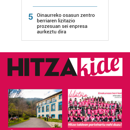
5
Oinaurreko osasun zentro
berriaren lizitazio
prozesuan sei enpresa
aurkeztu dira