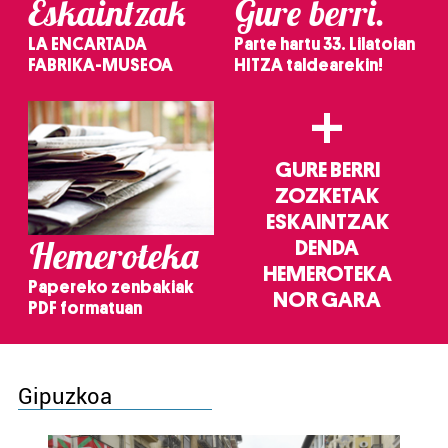
Eskaintzak
Gure berri.
LA ENCARTADA
Parte hartu 33. Lilatoian
FABRIKA-MUSEOA
HITZA taldearekin!
+
GURE BERRI
ZOZKETAK
ESKAINTZAK
Hemeroteka
DENDA
HEMEROTEKA
Papereko zenbakiak
NOR GARA
PDF formatuan
Gipuzkoa