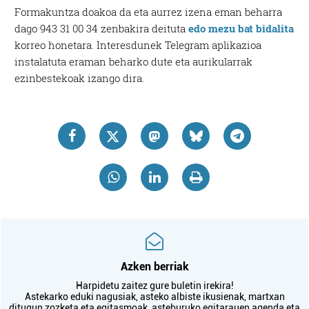
Formakuntza doakoa da eta aurrez izena eman beharra
dago 943 31 00 34 zenbakira deituta
edo mezu bat bidalita
korreo honetara. Interesdunek Telegram aplikazioa
instalatuta eraman beharko dute eta aurikularrak
ezinbestekoak izango dira.
Azken berriak
Harpidetu zaitez gure buletin irekira!
Astekarko eduki nagusiak, asteko albiste ikusienak, martxan
ditugun zozketa eta egitasmoak, asteburuko egitarauen agenda eta