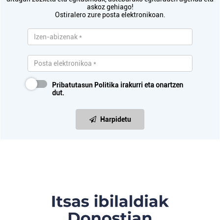
askoz gehiago!
Ostiralero zure posta elektronikoan.
Pribatutasun Politika
irakurri eta onartzen
dut.
Harpidetu