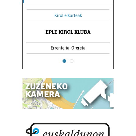
Kirol elkarteak
EPLE KIROL KLUBA
Errenteria-Orereta