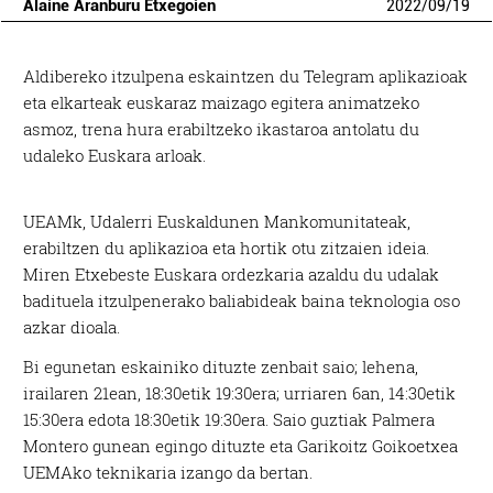
Alaine Aranburu Etxegoien
2022
/
09
/
19
Aldibereko itzulpena eskaintzen du Telegram aplikazioak
eta elkarteak euskaraz maizago egitera animatzeko
asmoz, trena hura erabiltzeko ikastaroa antolatu du
udaleko Euskara arloak.
UEAMk, Udalerri Euskaldunen Mankomunitateak,
erabiltzen du aplikazioa eta hortik otu zitzaien ideia.
Miren Etxebeste Euskara ordezkaria azaldu du udalak
badituela itzulpenerako baliabideak baina teknologia oso
azkar dioala.
Bi egunetan eskainiko dituzte zenbait saio; lehena,
irailaren 21ean, 18:30etik 19:30era; urriaren 6an, 14:30etik
15:30era edota 18:30etik 19:30era. Saio guztiak Palmera
Montero gunean egingo dituzte eta Garikoitz Goikoetxea
UEMAko teknikaria izango da bertan.