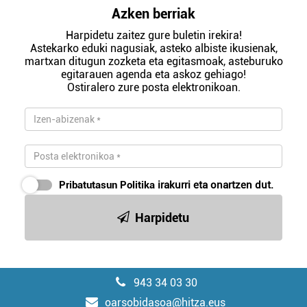
Azken berriak
Harpidetu zaitez gure buletin irekira!
Astekarko eduki nagusiak, asteko albiste ikusienak,
martxan ditugun zozketa eta egitasmoak, asteburuko
egitarauen agenda eta askoz gehiago!
Ostiralero zure posta elektronikoan.
Pribatutasun Politika
irakurri eta onartzen dut.
Harpidetu
943 34 03 30
oarsobidasoa@hitza.eus