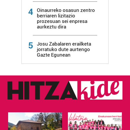
4
Oinaurreko osasun zentro
berriaren lizitazio
prozesuan sei enpresa
aurkeztu dira
5
Josu Zabalaren erailketa
jorratuko dute aurtengo
Gazte Egunean