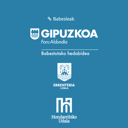
Babesleak: