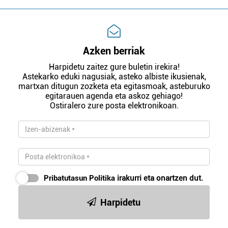
Azken berriak
Harpidetu zaitez gure buletin irekira!
Astekarko eduki nagusiak, asteko albiste ikusienak,
martxan ditugun zozketa eta egitasmoak, asteburuko
egitarauen agenda eta askoz gehiago!
Ostiralero zure posta elektronikoan.
Pribatutasun Politika
irakurri eta onartzen dut.
Harpidetu