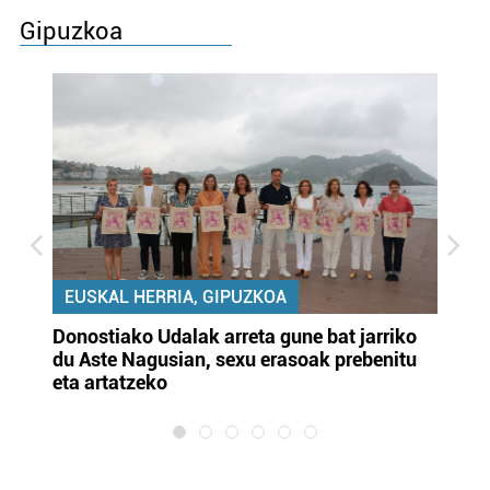
Gipuzkoa
EUSKAL HERRIA, GIPUZKOA
Donostiako Udalak arreta gune bat jarriko
Ur
du Aste Nagusian, sexu erasoak prebenitu
es
eta artatzeko
lu