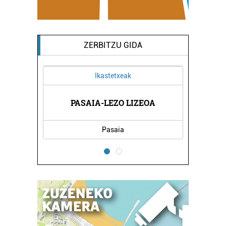
ZERBITZU GIDA
Ikastetxeak
Ostal
PASAIA-LEZO LIZEOA
MIMOS 
Pasaia
Pas