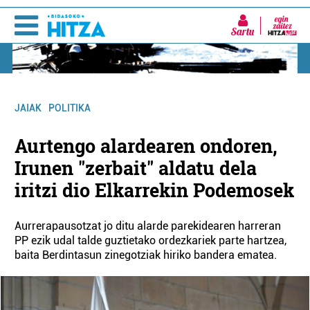
Sartu
JAIAK
POLITIKA
Aurtengo alardearen ondoren,
Irunen "zerbait" aldatu dela
iritzi dio Elkarrekin Podemosek
Aurrerapausotzat jo ditu alarde parekidearen harreran
PP ezik udal talde guztietako ordezkariek parte hartzea,
baita Berdintasun zinegotziak hiriko bandera ematea.