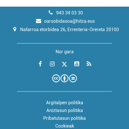
943 34 03 30
oarsobidasoa@hitza.eus
Nafarroa etorbidea 26, Errenteria-Orereta 20100
Nor gara
Argitalpen politika
Aniztasun politika
Pribatutasun politika
Cookieak