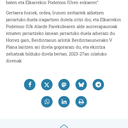
baten eta Elkarrekin Podemos IUren eskaerei”.
Gertaera horiek, ordea, Irunen zerbaitek aldatzen
jarraituko duela iragartzen dutela iritzi dio, eta Elkarrekin
Podemos-IUk Alarde Parekidearen alde aurrerapausoak
ematen jarraitzeko lanean jarraituko duela adierazi du.
Horrez gain, Berdintasun arlotik Berdintasunerako V.
Plana lantzen ari direla gogorarazi du, eta ekintza
zehatzak bilduko direla bertan, 2023-27an islatuko
direnak.