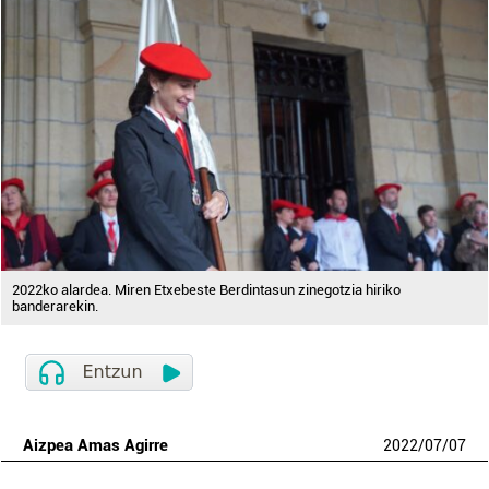
2022ko alardea. Miren Etxebeste Berdintasun zinegotzia hiriko
banderarekin.
Aizpea Amas Agirre
2022
/
07
/
07