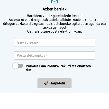
Azken berriak
Harpidetu zaitez gure buletin irekira!
Astekarko eduki nagusiak, asteko albiste ikusienak, martxan
ditugun zozketa eta egitasmoak, asteburuko egitarauen agenda eta
askoz gehiago!
Ostiralero zure posta elektronikoan.
Pribatutasun Politika
irakurri eta onartzen
dut.
Harpidetu