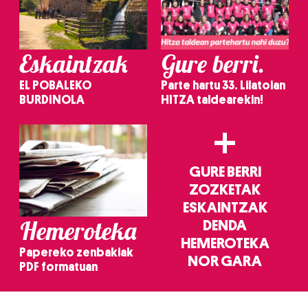
Eskaintzak
Gure berri.
EL POBALEKO
Parte hartu 33. Lilatoian
BURDINOLA
HITZA taldearekin!
+
GURE BERRI
ZOZKETAK
ESKAINTZAK
Hemeroteka
DENDA
HEMEROTEKA
Papereko zenbakiak
NOR GARA
PDF formatuan