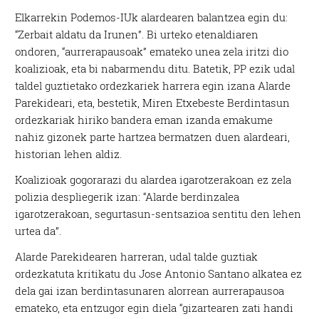
Elkarrekin Podemos-IUk alardearen balantzea egin du:
“Zerbait aldatu da Irunen”. Bi urteko etenaldiaren
ondoren, “aurrerapausoak” emateko unea zela iritzi dio
koalizioak, eta bi nabarmendu ditu. Batetik, PP ezik udal
taldel guztietako ordezkariek harrera egin izana Alarde
Parekideari, eta, bestetik, Miren Etxebeste Berdintasun
ordezkariak hiriko bandera eman izanda emakume
nahiz gizonek parte hartzea bermatzen duen alardeari,
historian lehen aldiz.
Koalizioak gogorarazi du alardea igarotzerakoan ez zela
polizia despliegerik izan: “Alarde berdinzalea
igarotzerakoan, segurtasun-sentsazioa sentitu den lehen
urtea da”.
Alarde Parekidearen harreran, udal talde guztiak
ordezkatuta kritikatu du Jose Antonio Santano alkatea ez
dela gai izan berdintasunaren alorrean aurrerapausoa
emateko, eta entzugor egin diela “gizartearen zati handi