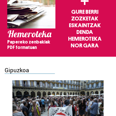
+
GURE BERRI
ZOZKETAK
ESKAINTZAK
Hemeroteka
DENDA
HEMEROTEKA
Papereko zenbakiak
NOR GARA
PDF formatuan
Gipuzkoa