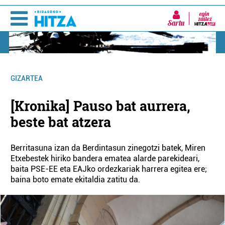
Sartu
GIZARTEA
[Kronika] Pauso bat aurrera,
beste bat atzera
Berritasuna izan da Berdintasun zinegotzi batek, Miren
Etxebestek hiriko bandera ematea alarde parekideari,
baita PSE-EE eta EAJko ordezkariak harrera egitea ere;
baina boto emate ekitaldia zatitu da.