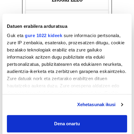
Lezo
Datuen erabilera arduratsua
Guk eta
gure 1022 kideek
sure informacio pertsonala,
zure IP zenbakia, esaterako, prozesatzen ditugu, cookie
bezalako teknologiak erabiliz eta zure gailuko
informazioak azitzen dugu publizitate eta eduki
pertsonalizatua, publizitatearen eta edukiaren neurketa,
audientzia-ikerketa eta zerbitzuen garapena eskaintzeko.
Zure datuak nork eta zertarako erabiltzen dituen
hautatzeko aukera duzu. Zure onespena aldatzen edo
deuseztatzen ahal duzu edozein momentutan, Cookie
deklaraziotik edo Privacy triggerean klikatuz.
Xehetasunak ikusi
If you allow, we would also like to:
Collect information about your geographical
Dena onartu
location which can be accurate to within several