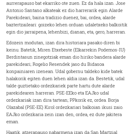
aurrerapauso bat ekarriko ote zuen. Ez da hala izan. Jose
Antonio Santano alkateak ez dio harrerarik egin Alarde
Parekideari, baina tradizio duenez, bai, ordea, alarde
baztertzaileari: goizeko lehen orduan udaletxeko balkoitik
egin dio jarraipena, lehenbizi, dianan, eta, gero, harreran.
Edozein modutan, izan dira historiara pasako diren bi
keinu. Batetik, Miren Etxebeste (Elkarrekin Podemos-IU)
Berdintasun zinegotziak eman dio hiriko bandera alarde
parekideari; Rogelio Resendek jaso du Bidasoa
konpainiaren izenean. Udal gobernu taldeko kide batek
halakorik egiten duen lehen aldia izan da. Bestetik, udal
talde guztietako ordezkariek parte hartu dute alarde
parekidearen harreran. PSE-EEko eta EAJko udal
ordezkariak izan dira tartean; PPkorik ez, ordea. Borja
Olazabal (PSE-EE) Kirol ordezkariari balkoian ikusi zaio.
EAJko ordezkaria zein izan den, ordea, ez dute jakitera
eman.
Haatik, atzerapauso nabarmena izan da San Martzial