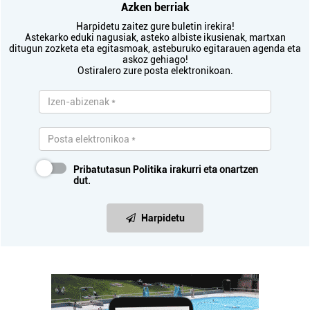
Azken berriak
Harpidetu zaitez gure buletin irekira!
Astekarko eduki nagusiak, asteko albiste ikusienak, martxan
ditugun zozketa eta egitasmoak, asteburuko egitarauen agenda eta
askoz gehiago!
Ostiralero zure posta elektronikoan.
Pribatutasun Politika
irakurri eta onartzen
dut.
Harpidetu