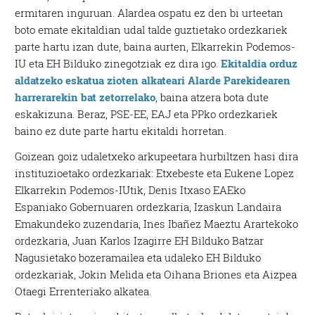
ermitaren inguruan. Alardea ospatu ez den bi urteetan
boto emate ekitaldian udal talde guztietako ordezkariek
parte hartu izan dute, baina aurten, Elkarrekin Podemos-
IU eta EH Bilduko zinegotziak ez dira igo.
Ekitaldia orduz
aldatzeko eskatua zioten alkateari Alarde Parekidearen
harrerarekin bat zetorrelako
, baina atzera bota dute
eskakizuna. Beraz, PSE-EE, EAJ eta PPko ordezkariek
baino ez dute parte hartu ekitaldi horretan.
Goizean goiz udaletxeko arkupeetara hurbiltzen hasi dira
instituzioetako ordezkariak: Etxebeste eta Eukene Lopez
Elkarrekin Podemos-IUtik, Denis Itxaso EAEko
Espaniako Gobernuaren ordezkaria, Izaskun Landaira
Emakundeko zuzendaria, Ines Ibañez Maeztu Arartekoko
ordezkaria, Juan Karlos Izagirre EH Bilduko Batzar
Nagusietako bozeramailea eta udaleko EH Bilduko
ordezkariak, Jokin Melida eta Oihana Briones eta Aizpea
Otaegi Errenteriako alkatea.