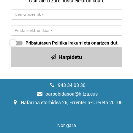
Ostiralero zure posta elektronikoan.
Pribatutasun Politika
irakurri eta onartzen dut.
Harpidetu
943 34 03 30
oarsobidasoa@hitza.eus
Nafarroa etorbidea 26, Errenteria-Orereta 20100
Nor gara