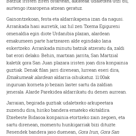
Batzuk iristen ziren bitartean, alkateak udaletxea utzi du,
aurtengo itxaropena atzean geratuz.
Gainontzekoan, festa eta aldarrikapena izan da nagusi.
Arrankada hasi aurretik, iaz hil zen Txema Egigureni
omenaldia egin diote Urdanibia plazan, alardean
emakumeen parte hartzearen alde egindako lana
eskertzeko. Arrankada minutu batzuk atzeratu da, zaldi
bat erori delako. Behin, martxan jarrita, San Martzial
kaletik gora San Juan plazara iristen joan dira konpainia
guztiak. Denak filan jarri direnean, lurrean eseri dira,
Emakumeak alardean
aldarria oihukatuz. 11:00ak
inguruan korneta jo bezain laster sartu da zaldian
jenerala. Alarde Parekidea aldarrikatu du denen aurrean.
Jarraian, begirada guztiak udaletxeko arkupeetara
zuzendu dira, hiriko bandera emateko ekitaldira.
Etxebeste Bidasoa konpainia etortzeko zain zegoen, eta
sartu direnean, momentu hunkigarriak bizi dituzte.
Resendek bandera jaso duenean,
Gora Irun
,
Gora San