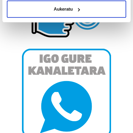
meters
Aukeratu
Identify your device by actively scanning it for
specific characteristics (fingerprinting)
Find out more about how your personal data is processed
and set your preferences in the
details section
.
Guk eta gure bazkideek zure datu pertsonalak
prozesatzen ditugu, zure IP zenbakia, besteak beste,
teknologia erabiliz, cookieak adibidez, iragarki eta eduki
pertsonalizatuak eskaintzeko, iragarkiak eta edukia
neurtzeko, jendeari buruzko informazioa biltzeko eta
produktuak garatzeko. Zure datuak nork eta zertarako
erabiltzen dituen hauta dezakezu.
Bazkide batzuek ez dizute baimenik eskatzen, eta beren
interes komertzial legitimoetan babesten dira. Ikusi gure
bazkideen zerrenda, beren ustez zein helburutarako
duten interes legitimoa eta horren aurka nola egin
dezakezun ikusteko.