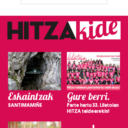
Eskaintzak
Gure berri.
SANTIMAMIÑE
Parte hartu 33. Lilatoian
HITZA taldearekin!