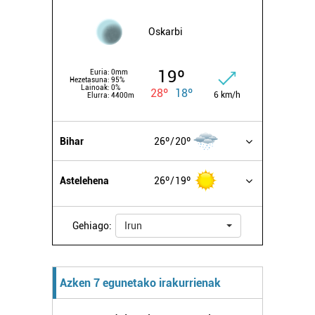
Oskarbi
19º
Euria:
0mm
Hezetasuna:
95%
Lainoak:
0%
28º
18º
6 km/h
Elurra:
4400m
Bihar
26º
20º
Astelehena
26º
19º
Gehiago:
Irun
Azken 7 egunetako irakurrienak