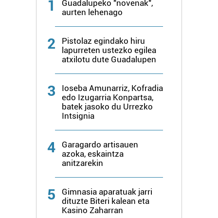
1
Guadalupeko "novenak",
aurten lehenago
2
Pistolaz egindako hiru
lapurreten ustezko egilea
atxilotu dute Guadalupen
3
Ioseba Amunarriz, Kofradia
edo Izugarria Konpartsa,
batek jasoko du Urrezko
Intsignia
4
Garagardo artisauen
azoka, eskaintza
anitzarekin
5
Gimnasia aparatuak jarri
dituzte Biteri kalean eta
Kasino Zaharran