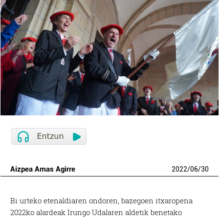
Aizpea Amas Agirre
2022
/
06
/
30
Bi urteko etenaldiaren ondoren, bazegoen itxaropena
2022ko alardeak Irungo Udalaren aldetik benetako