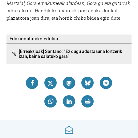
Martzial,
Gora emakumeak alardean
,
Gora gu eta gutarrak
oihukatu du. Handik konpainiak pixkanaka Junkal
plazatxora joan dira, eta hortik ohiko bidea egin dute.
Erlazionatutako edukia
[Erreakzioak] Santano: “Ez dugu adostasuna lortzerik
izan, baina saiatuko gara”