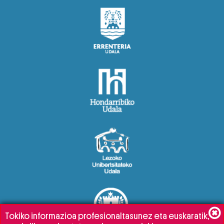
Tokiko informazioa profesionaltasunez eta euskaratik,