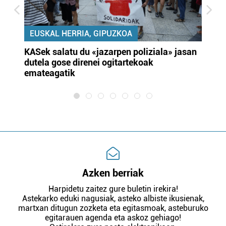
EUSKAL HERRIA, GIPUZKOA
KASek salatu du «jazarpen poliziala» jasan
Pa
dutela gose direnei ogitartekoak
da
emateagatik
«s
Azken berriak
Harpidetu zaitez gure buletin irekira!
Astekarko eduki nagusiak, asteko albiste ikusienak,
martxan ditugun zozketa eta egitasmoak, asteburuko
egitarauen agenda eta askoz gehiago!