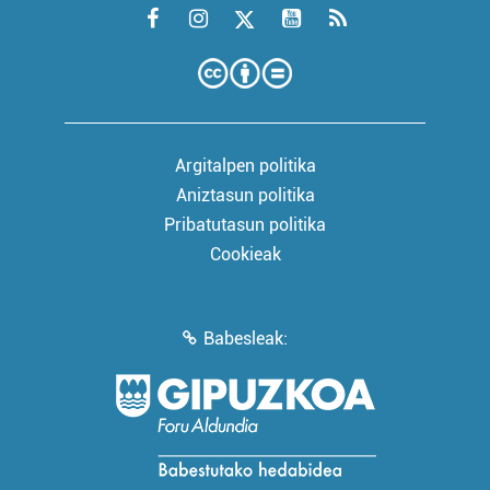
Argitalpen politika
Aniztasun politika
Pribatutasun politika
Cookieak
Babesleak: