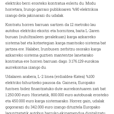
elektriko berri erosteko kontratua esleitu du. Modu
horretara, Irungo garraio publikoaren %90 elektrikoa
izango dela jakinarazi du udalak.
Kontratu horren barruan sartzen da 12 metroko lau
autobus elektriko ekoitzi eta hornitzea, baita L-2aren
buruan (suhiltzaileen geralekuan) karga azkarreko
sistema bat eta kotxetegian karga mantsoko sistema bat
jartzea ere. Halaber, Irunbusen zerbitzu osorako karga
azkarreko sistema guztien mantentze lanetarako
kontratua ere horren barruan dago. 3.176.129 eurokoa
aurrekontua izango du.
Udalaren arabera, L-2 linea (erdialdea-Katea) %100
elektriko bihurtzeko pausoa da. Gainera, Europako
funtsen bidez finantzatuko dute aurrekontuaren zati bat:
1.250.000 euro. Horietatik, 800.000 euro autobusak erosteko
eta 450.000 euro karga sistemarako. Horrez gain, udalak
gogorarazi du 342.000 euro izango dituztela Europako
laguntzetatik autobus barruko ekipamendua digitalizatu