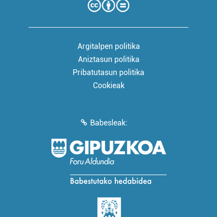
Argitalpen politika
Aniztasun politika
Pribatutasun politika
Cookieak
Babesleak: