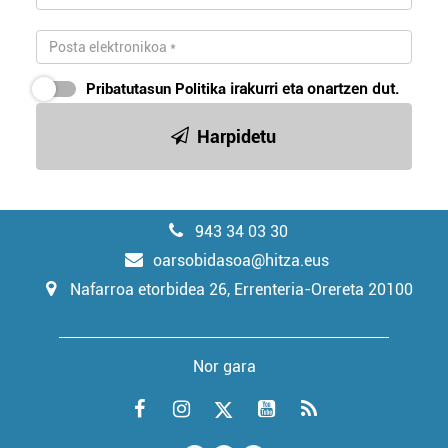
Pribatutasun Politika
irakurri eta onartzen dut.
Harpidetu
943 34 03 30
oarsobidasoa@hitza.eus
Nafarroa etorbidea 26, Errenteria-Orereta 20100
Nor gara