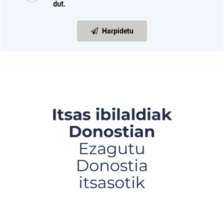
dut.
Harpidetu