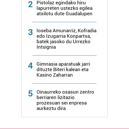
2
Pistolaz egindako hiru
lapurreten ustezko egilea
atxilotu dute Guadalupen
3
Ioseba Amunarriz, Kofradia
edo Izugarria Konpartsa,
batek jasoko du Urrezko
Intsignia
4
Gimnasia aparatuak jarri
dituzte Biteri kalean eta
Kasino Zaharran
5
Oinaurreko osasun zentro
berriaren lizitazio
prozesuan sei enpresa
aurkeztu dira