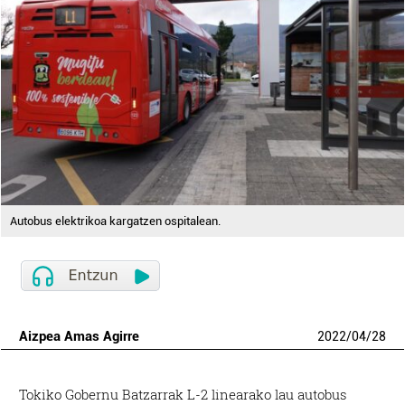
Autobus elektrikoa kargatzen ospitalean.
Aizpea Amas Agirre
2022
/
04
/
28
Tokiko Gobernu Batzarrak L-2 linearako lau autobus