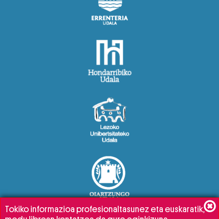
Tokiko informazioa profesionaltasunez eta euskaratik,