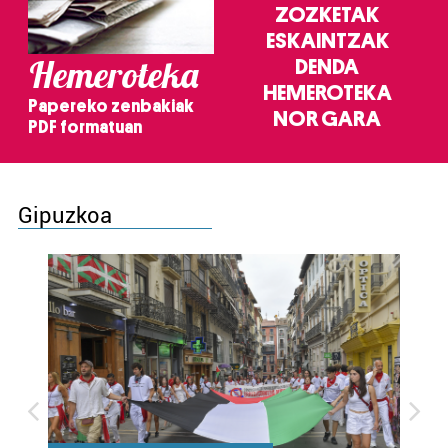
ZOZKETAK
ESKAINTZAK
Hemeroteka
DENDA
HEMEROTEKA
Papereko zenbakiak
NOR GARA
PDF formatuan
Gipuzkoa