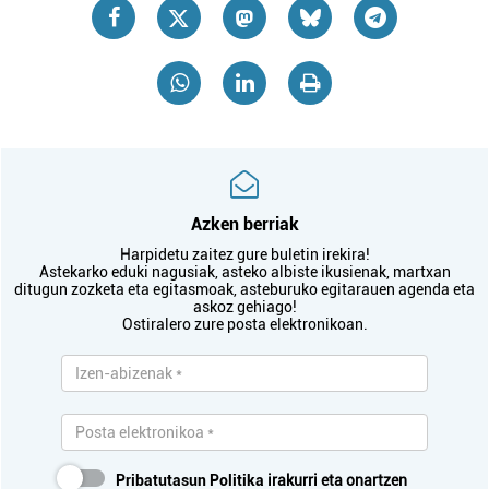
Azken berriak
Harpidetu zaitez gure buletin irekira!
Astekarko eduki nagusiak, asteko albiste ikusienak, martxan
ditugun zozketa eta egitasmoak, asteburuko egitarauen agenda eta
askoz gehiago!
Ostiralero zure posta elektronikoan.
Pribatutasun Politika
irakurri eta onartzen