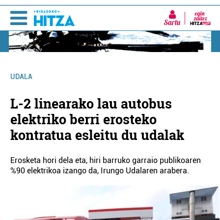
Sartu
UDALA
L-2 linearako lau autobus
elektriko berri erosteko
kontratua esleitu du udalak
Erosketa hori dela eta, hiri barruko garraio publikoaren
%90 elektrikoa izango da, Irungo Udalaren arabera.