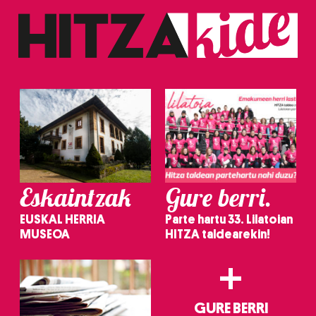
Eskaintzak
Gure berri.
EUSKAL HERRIA
Parte hartu 33. Lilatoian
MUSEOA
HITZA taldearekin!
+
GURE BERRI