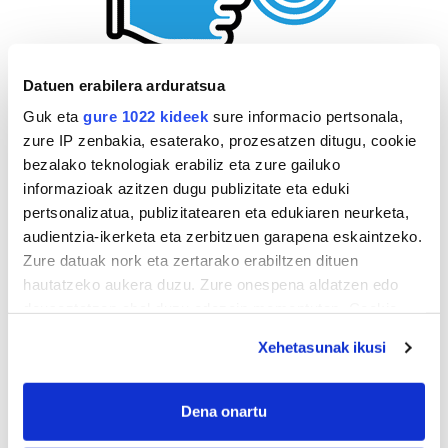
Datuen erabilera arduratsua
Guk eta
gure 1022 kideek
sure informacio pertsonala,
zure IP zenbakia, esaterako, prozesatzen ditugu, cookie
bezalako teknologiak erabiliz eta zure gailuko
informazioak azitzen dugu publizitate eta eduki
pertsonalizatua, publizitatearen eta edukiaren neurketa,
audientzia-ikerketa eta zerbitzuen garapena eskaintzeko.
Zure datuak nork eta zertarako erabiltzen dituen
hautatzeko aukera duzu. Zure onespena aldatzen edo
deuseztatzen ahal duzu edozein momentutan, Cookie
deklaraziotik edo Privacy triggerean klikatuz.
Xehetasunak ikusi
If you allow, we would also like to:
Collect information about your geographical
Dena onartu
location which can be accurate to within several
AGENDA