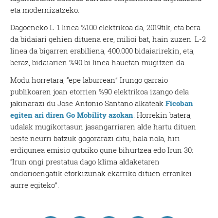
eta modernizatzeko.
Dagoeneko L-1 linea %100 elektrikoa da, 2019tik, eta bera
da bidaiari gehien dituena ere, milioi bat, hain zuzen. L-2
linea da bigarren erabiliena, 400.000 bidaiarirekin, eta,
beraz, bidaiarien %90 bi linea hauetan mugitzen da.
Modu horretara, “epe laburrean” Irungo garraio
publikoaren joan etorrien %90 elektrikoa izango dela
jakinarazi du Jose Antonio Santano alkateak
Ficoban
egiten ari diren Go Mobility azokan
. Horrekin batera,
udalak mugikortasun jasangarriaren alde hartu dituen
beste neurri batzuk gogorarazi ditu, hala nola, hiri
erdigunea emisio gutxiko gune bihurtzea edo Irun 30:
“Irun ongi prestatua dago klima aldaketaren
ondorioengatik etorkizunak ekarriko dituen erronkei
aurre egiteko”.