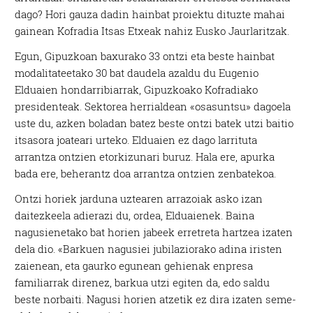
dago? Hori gauza dadin hainbat proiektu dituzte mahai
gainean Kofradia Itsas Etxeak nahiz Eusko Jaurlaritzak.
Egun, Gipuzkoan baxurako 33 ontzi eta beste hainbat
modalitateetako 30 bat daudela azaldu du Eugenio
Elduaien hondarribiarrak, Gipuzkoako Kofradiako
presidenteak. Sektorea herrialdean «osasuntsu» dagoela
uste du, azken boladan batez beste ontzi batek utzi baitio
itsasora joateari urteko. Elduaien ez dago larrituta
arrantza ontzien etorkizunari buruz. Hala ere, apurka
bada ere, beherantz doa arrantza ontzien zenbatekoa.
Ontzi horiek jarduna uztearen arrazoiak asko izan
daitezkeela adierazi du, ordea, Elduaienek. Baina
nagusienetako bat horien jabeek erretreta hartzea izaten
dela dio. «Barkuen nagusiei jubilaziorako adina iristen
zaienean, eta gaurko egunean gehienak enpresa
familiarrak direnez, barkua utzi egiten da, edo saldu
beste norbaiti. Nagusi horien atzetik ez dira izaten seme-