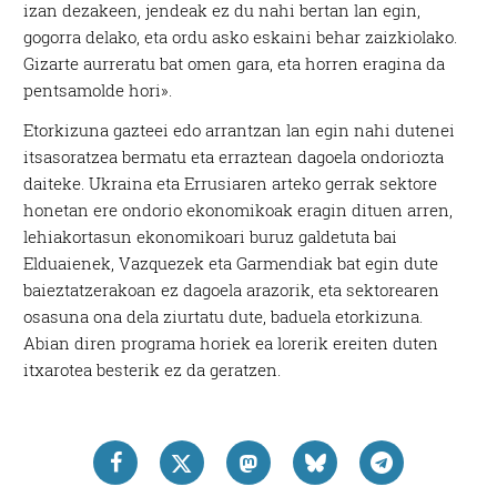
izan dezakeen, jendeak ez du nahi bertan lan egin,
gogorra delako, eta ordu asko eskaini behar zaizkiolako.
Gizarte aurreratu bat omen gara, eta horren eragina da
pentsamolde hori».
Etorkizuna gazteei edo arrantzan lan egin nahi dutenei
itsasoratzea bermatu eta erraztean dagoela ondoriozta
daiteke. Ukraina eta Errusiaren arteko gerrak sektore
honetan ere ondorio ekonomikoak eragin dituen arren,
lehiakortasun ekonomikoari buruz galdetuta bai
Elduaienek, Vazquezek eta Garmendiak bat egin dute
baieztatzerakoan ez dagoela arazorik, eta sektorearen
osasuna ona dela ziurtatu dute, baduela etorkizuna.
Abian diren programa horiek ea lorerik ereiten duten
itxarotea besterik ez da geratzen.