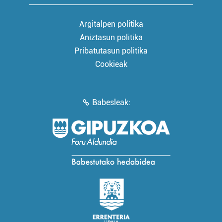
Argitalpen politika
Aniztasun politika
Pribatutasun politika
Cookieak
Babesleak: