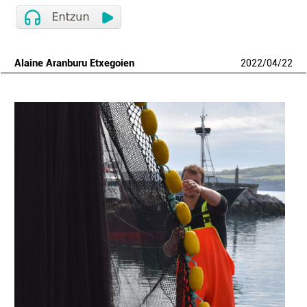
Alaine Aranburu Etxegoien
2022
/
04
/
22