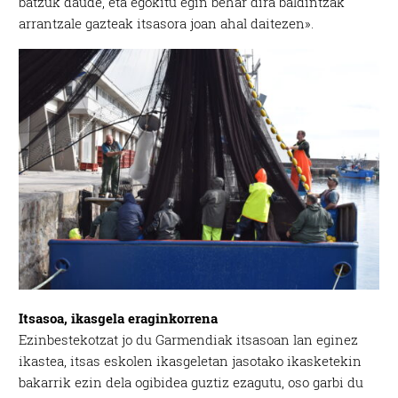
batzuk daude, eta egokitu egin behar dira baldintzak
arrantzale gazteak itsasora joan ahal daitezen».
Itsasoa, ikasgela eraginkorrena
Ezinbestekotzat jo du Garmendiak itsasoan lan eginez
ikastea, itsas eskolen ikasgeletan jasotako ikasketekin
bakarrik ezin dela ogibidea guztiz ezagutu, oso garbi du