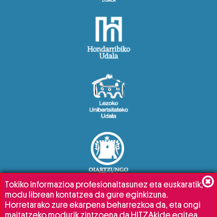
Tokiko informazioa profesionaltasunez eta euskaratik,
modu librean kontatzea da gure eginkizuna.
Horretarako zure ekarpena beharrezkoa da, eta ongi
maitatzeko modurik zintzoena da HITZAkide egitea.