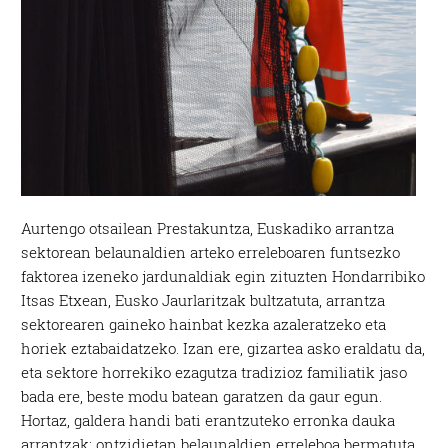
Aurtengo otsailean Prestakuntza, Euskadiko arrantza
sektorean belaunaldien arteko erreleboaren funtsezko
faktorea izeneko jardunaldiak egin zituzten Hondarribiko
Itsas Etxean, Eusko Jaurlaritzak bultzatuta, arrantza
sektorearen gaineko hainbat kezka azaleratzeko eta
horiek eztabaidatzeko. Izan ere, gizartea asko eraldatu da,
eta sektore horrekiko ezagutza tradizioz familiatik jaso
bada ere, beste modu batean garatzen da gaur egun.
Hortaz, galdera handi bati erantzuteko erronka dauka
arrantzak: ontzidietan belaunaldien erreleboa bermatuta