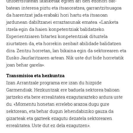
unibertsitatean ikasketak egiten ari den edonori bat-
batean interesa piztu eta itsasoratzea, garrantzitsuagoa
da harentzat jada erabaki hori hartu eta itsasoan
jardunean dabiltzanei erraztasunak ematea. «Lanketa
itzela egin da haien konpetentziak balidatzeko.
Esperientziaren bitartez konpetentziak dituztela
ziurtatzen da, eta horrekin zenbait abilidade balidatzen
dira. Zentzu horretan, lan bikaina egin da sektorearen eta
Eusko Jaurlaritzaren artean. Nik uste dut bide horretatik
joan behar garela».
Transmisioa eta hezkuntza
Izan Arrantzale programa ere izan du hizpide
Garmendiak. Hezkuntzak ere baduela sektorea balioan
jartzeko eta bere errealitatea ezagutarazteko ardura uste
du. «Momentu honetan errelebo arazoa dugu gure
sektorean, eta behar dugun lehendabiziko gauza da
gizarteak eta gazteek ezagutu dezatela sektorearen
errealitatea. Uste dut ez dela ezagutzen».