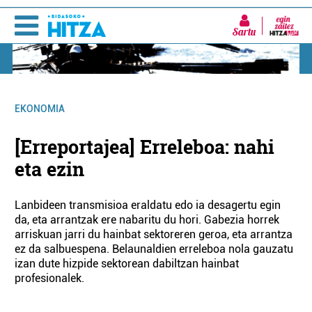
Sartu
EKONOMIA
[Erreportajea] Erreleboa: nahi
eta ezin
Lanbideen transmisioa eraldatu edo ia desagertu egin
da, eta arrantzak ere nabaritu du hori. Gabezia horrek
arriskuan jarri du hainbat sektoreren geroa, eta arrantza
ez da salbuespena. Belaunaldien erreleboa nola gauzatu
izan dute hizpide sektorean dabiltzan hainbat
profesionalek.