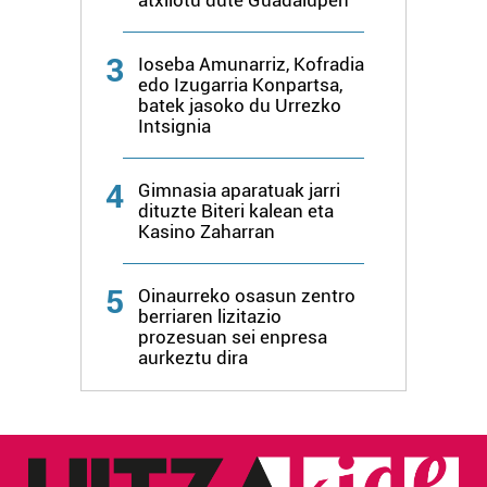
atxilotu dute Guadalupen
3
Ioseba Amunarriz, Kofradia
edo Izugarria Konpartsa,
batek jasoko du Urrezko
Intsignia
4
Gimnasia aparatuak jarri
dituzte Biteri kalean eta
Kasino Zaharran
5
Oinaurreko osasun zentro
berriaren lizitazio
prozesuan sei enpresa
aurkeztu dira