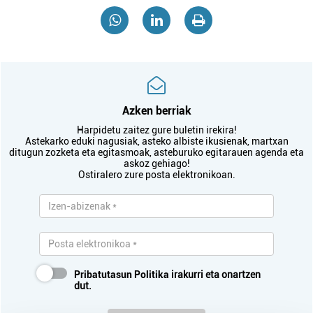
Azken berriak
Harpidetu zaitez gure buletin irekira!
Astekarko eduki nagusiak, asteko albiste ikusienak, martxan
ditugun zozketa eta egitasmoak, asteburuko egitarauen agenda eta
askoz gehiago!
Ostiralero zure posta elektronikoan.
Pribatutasun Politika
irakurri eta onartzen
dut.