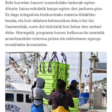
Bide horretan haurrei zuzendutako tailerrak egiten
dituzte, baina eskolatik kanpo egiten den jarduera gisa.
Ez dago integratuta hezkuntzako materia didaktiko
bezala, eta hori aldatzea beharrezkoa dela iritzi dio
Garmendiak, «uste dut txikitatik bizi behar den zerbait
dela». Horregatik, programa horren helburua da umetatik
arrantzarekiko interesa piztea eta sektorearen egungo
errealitatea ikusaraztea.