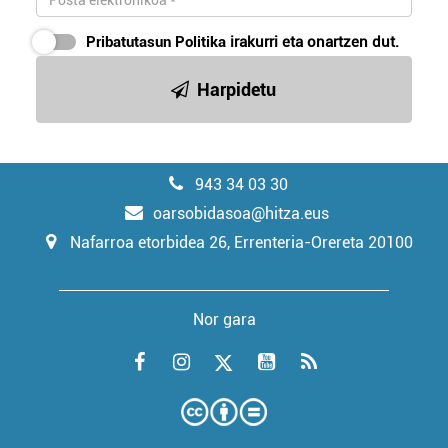
Pribatutasun Politika
irakurri eta onartzen dut.
Harpidetu
943 34 03 30
oarsobidasoa@hitza.eus
Nafarroa etorbidea 26, Errenteria-Orereta 20100
Nor gara