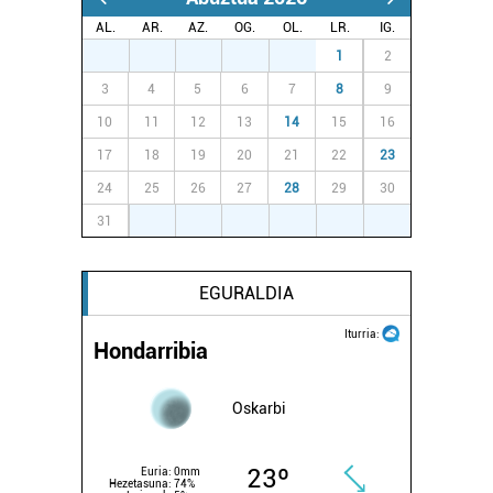
AL.
AR.
AZ.
OG.
OL.
LR.
IG.
27
28
29
30
31
1
2
3
4
5
6
7
8
9
10
11
12
13
14
15
16
17
18
19
20
21
22
23
24
25
26
27
28
29
30
31
1
2
3
4
5
6
EGURALDIA
Iturria:
Hondarribia
Oskarbi
23º
Euria:
0mm
Hezetasuna:
74%