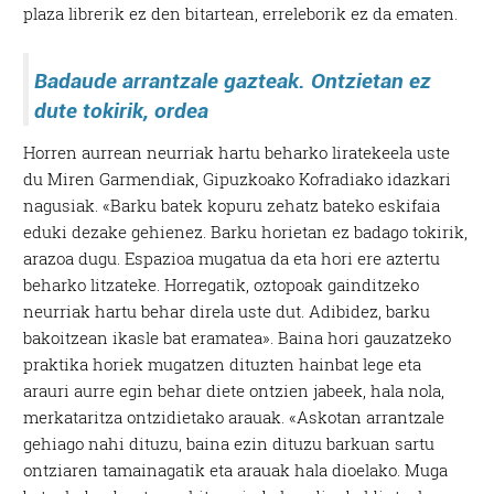
plaza librerik ez den bitartean, erreleborik ez da ematen.
Badaude arrantzale gazteak. Ontzietan ez
dute tokirik, ordea
Horren aurrean neurriak hartu beharko liratekeela uste
du Miren Garmendiak, Gipuzkoako Kofradiako idazkari
nagusiak. «Barku batek kopuru zehatz bateko eskifaia
eduki dezake gehienez. Barku horietan ez badago tokirik,
arazoa dugu. Espazioa mugatua da eta hori ere aztertu
beharko litzateke. Horregatik, oztopoak gainditzeko
neurriak hartu behar direla uste dut. Adibidez, barku
bakoitzean ikasle bat eramatea». Baina hori gauzatzeko
praktika horiek mugatzen dituzten hainbat lege eta
arauri aurre egin behar diete ontzien jabeek, hala nola,
merkataritza ontzidietako arauak. «Askotan arrantzale
gehiago nahi dituzu, baina ezin dituzu barkuan sartu
ontziaren tamainagatik eta arauak hala dioelako. Muga