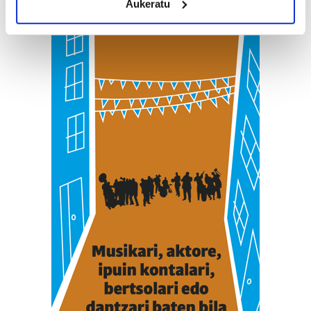
Aukeratu
Identify your device by actively scanning it for
specific characteristics (fingerprinting)
Find out more about how your personal data is processed
and set your preferences in the
details section
.
Guk eta gure bazkideek zure datu pertsonalak
prozesatzen ditugu, zure IP zenbakia, besteak beste,
teknologia erabiliz, cookieak adibidez, iragarki eta eduki
pertsonalizatuak eskaintzeko, iragarkiak eta edukia
neurtzeko, jendeari buruzko informazioa biltzeko eta
produktuak garatzeko. Zure datuak nork eta zertarako
erabiltzen dituen hauta dezakezu.
Bazkide batzuek ez dizute baimenik eskatzen, eta beren
interes komertzial legitimoetan babesten dira. Ikusi gure
bazkideen zerrenda, beren ustez zein helburutarako
duten interes legitimoa eta horren aurka nola egin
dezakezun ikusteko.