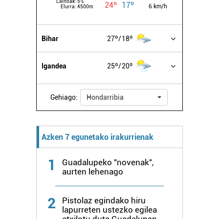
Lainoak:
5%
24º
17º
6 km/h
Elurra:
4500m
Bihar
27º
18º
Igandea
25º
20º
Gehiago:
Hondarribia
Azken 7 egunetako irakurrienak
1
Guadalupeko "novenak",
aurten lehenago
2
Pistolaz egindako hiru
lapurreten ustezko egilea