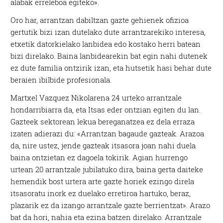
alabak erreleboa egiteko».
Oro har, arrantzan dabiltzan gazte gehienek ofizioa
gertutik bizi izan dutelako dute arrantzarekiko interesa,
etxetik datorkielako lanbidea edo kostako herri batean
bizi direlako. Baina lanbidearekin bat egin nahi dutenek
ez dute familia ontzirik izan, eta hutsetik hasi behar dute
beraien ibilbide profesionala.
Martxel Vazquez Nikolarena 24 urteko arrantzale
hondarribiarra da, eta Itsas eder ontzian egiten du lan.
Gazteek sektorean lekua bereganatzea ez dela erraza
izaten adierazi du: «Arrantzan bagaude gazteak. Arazoa
da, nire ustez, jende gazteak itsasora joan nahi duela
baina ontzietan ez dagoela tokirik. Agian hurrengo
urtean 20 arrantzale jubilatuko dira, baina gerta daiteke
hemendik bost urtera arte gazte horiek ezingo direla
itsasoratu inork ez duelako erretiroa hartuko, beraz,
plazarik ez da izango arrantzale gazte berrientzat». Arazo
bat da hori, nahia eta ezina batzen direlako. Arrantzale