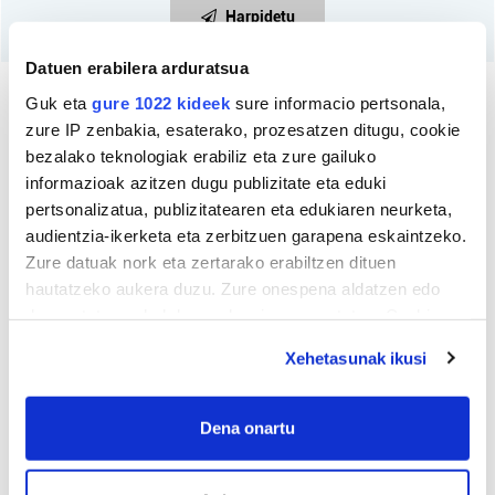
Harpidetu
Datuen erabilera arduratsua
Guk eta
gure 1022 kideek
sure informacio pertsonala,
zure IP zenbakia, esaterako, prozesatzen ditugu, cookie
bezalako teknologiak erabiliz eta zure gailuko
informazioak azitzen dugu publizitate eta eduki
pertsonalizatua, publizitatearen eta edukiaren neurketa,
audientzia-ikerketa eta zerbitzuen garapena eskaintzeko.
Zure datuak nork eta zertarako erabiltzen dituen
hautatzeko aukera duzu. Zure onespena aldatzen edo
deuseztatzen ahal duzu edozein momentutan, Cookie
deklaraziotik edo Privacy triggerean klikatuz.
Xehetasunak ikusi
If you allow, we would also like to:
Collect information about your geographical
Dena onartu
location which can be accurate to within several
meters