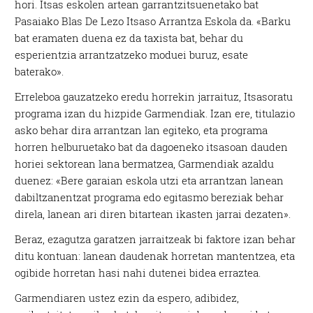
hori. Itsas eskolen artean garrantzitsuenetako bat
Pasaiako Blas De Lezo Itsaso Arrantza Eskola da. «Barku
bat eramaten duena ez da taxista bat, behar du
esperientzia arrantzatzeko moduei buruz, esate
baterako».
Erreleboa gauzatzeko eredu horrekin jarraituz, Itsasoratu
programa izan du hizpide Garmendiak. Izan ere, titulazio
asko behar dira arrantzan lan egiteko, eta programa
horren helburuetako bat da dagoeneko itsasoan dauden
horiei sektorean lana bermatzea, Garmendiak azaldu
duenez: «Bere garaian eskola utzi eta arrantzan lanean
dabiltzanentzat programa edo egitasmo bereziak behar
direla, lanean ari diren bitartean ikasten jarrai dezaten».
Beraz, ezagutza garatzen jarraitzeak bi faktore izan behar
ditu kontuan: lanean daudenak horretan mantentzea, eta
ogibide horretan hasi nahi dutenei bidea erraztea.
Garmendiaren ustez ezin da espero, adibidez,