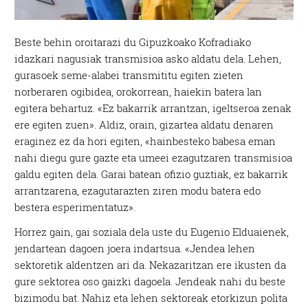
Beste behin oroitarazi du Gipuzkoako Kofradiako
idazkari nagusiak transmisioa asko aldatu dela. Lehen,
gurasoek seme-alabei transmititu egiten zieten
norberaren ogibidea, orokorrean, haiekin batera lan
egitera behartuz. «Ez bakarrik arrantzan, igeltseroa zenak
ere egiten zuen». Aldiz, orain, gizartea aldatu denaren
eraginez ez da hori egiten, «hainbesteko babesa eman
nahi diegu gure gazte eta umeei ezagutzaren transmisioa
galdu egiten dela. Garai batean ofizio guztiak, ez bakarrik
arrantzarena, ezagutarazten ziren modu batera edo
bestera esperimentatuz».
Horrez gain, gai soziala dela uste du Eugenio Elduaienek,
jendartean dagoen joera indartsua. «Jendea lehen
sektoretik aldentzen ari da. Nekazaritzan ere ikusten da
gure sektorea oso gaizki dagoela. Jendeak nahi du beste
bizimodu bat. Nahiz eta lehen sektoreak etorkizun polita