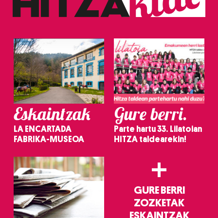
Eskaintzak
Gure berri.
LA ENCARTADA
Parte hartu 33. Lilatoian
FABRIKA-MUSEOA
HITZA taldearekin!
+
GURE BERRI
ZOZKETAK
ESKAINTZAK