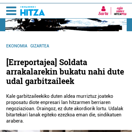
Sartu
EKONOMIA
GIZARTEA
[Erreportajea] Soldata
arrakalarekin bukatu nahi dute
udal garbitzaileek
Kale garbitzaileekiko duten aldea murriztuz joateko
proposatu diote enpresari lan hitzarmen berriaren
negoziazioan. Oraingoz, ez dute akordiorik lortu. Udalak
bitartekari lanak egiteko ezezkoa eman die, sindikatuen
arabera.