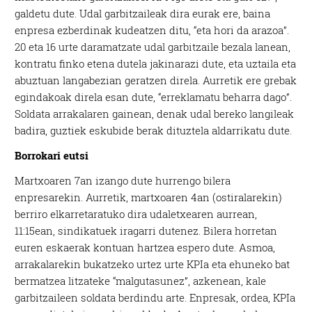
galdetu dute. Udal garbitzaileak dira eurak ere, baina
enpresa ezberdinak kudeatzen ditu, “eta hori da arazoa”.
20 eta 16 urte daramatzate udal garbitzaile bezala lanean,
kontratu finko etena dutela jakinarazi dute, eta uztaila eta
abuztuan langabezian geratzen direla. Aurretik ere grebak
egindakoak direla esan dute, “erreklamatu beharra dago”.
Soldata arrakalaren gainean, denak udal bereko langileak
badira, guztiek eskubide berak dituztela aldarrikatu dute.
Borrokari eutsi
Martxoaren 7an izango dute hurrengo bilera
enpresarekin. Aurretik, martxoaren 4an (ostiralarekin)
berriro elkarretaratuko dira udaletxearen aurrean,
11:15ean, sindikatuek iragarri dutenez. Bilera horretan
euren eskaerak kontuan hartzea espero dute. Asmoa,
arrakalarekin bukatzeko urtez urte KPIa eta ehuneko bat
bermatzea litzateke “malgutasunez”, azkenean, kale
garbitzaileen soldata berdindu arte. Enpresak, ordea, KPIa