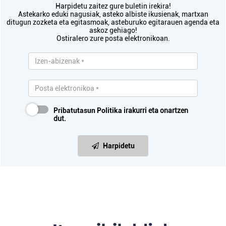
Harpidetu zaitez gure buletin irekira!
Astekarko eduki nagusiak, asteko albiste ikusienak, martxan
ditugun zozketa eta egitasmoak, asteburuko egitarauen agenda eta
askoz gehiago!
Ostiralero zure posta elektronikoan.
Pribatutasun Politika
irakurri eta onartzen
dut.
Harpidetu