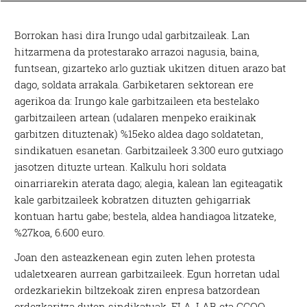
Borrokan hasi dira Irungo udal garbitzaileak. Lan
hitzarmena da protestarako arrazoi nagusia, baina,
funtsean, gizarteko arlo guztiak ukitzen dituen arazo bat
dago, soldata arrakala. Garbiketaren sektorean ere
agerikoa da: Irungo kale garbitzaileen eta bestelako
garbitzaileen artean (udalaren menpeko eraikinak
garbitzen dituztenak) %15eko aldea dago soldatetan,
sindikatuen esanetan. Garbitzaileek 3.300 euro gutxiago
jasotzen dituzte urtean. Kalkulu hori soldata
oinarriarekin aterata dago; alegia, kalean lan egiteagatik
kale garbitzaileek kobratzen dituzten gehigarriak
kontuan hartu gabe; bestela, aldea handiagoa litzateke,
%27koa, 6.600 euro.
Joan den asteazkenean egin zuten lehen protesta
udaletxearen aurrean garbitzaileek. Egun horretan udal
ordezkariekin biltzekoak ziren enpresa batzordean
ordezkaritza duten sindikatuak, ELA, LAB eta CCOO.