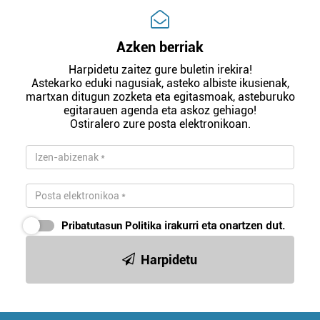
Azken berriak
Harpidetu zaitez gure buletin irekira!
Astekarko eduki nagusiak, asteko albiste ikusienak,
martxan ditugun zozketa eta egitasmoak, asteburuko
egitarauen agenda eta askoz gehiago!
Ostiralero zure posta elektronikoan.
Pribatutasun Politika
irakurri eta onartzen dut.
Harpidetu