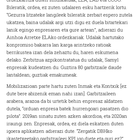
Bileratik, ordea, ez zuten udalaren esku hartzerik lortu.
“Gezurra litzateke langileek bileratik zerbait espero zutela
ukatzea, baina udalak argi utzi digu ez duela bitartekari
lanik egingo enpresaren eta gure artean”, adierazi du
Ainhoa Arretxe ELAko ordezkariak. Udalak hartutako
konpromiso bakarra lan karga arintzeko ratioak
berrikustea izan dela zehaztu du, haren eskumena
delako. Zerbitzua azpikontratatua du udalak, Samyl
enpresak kudeatzen du. Guztira 80 garbitzaile daude
lantaldean; guztiak emakumeak.
Mobilizazioan parte hartu zuten Inmak eta Kontxik [ez
dute bere abizenik eman nahi izan]. Garbitzaileen
arabera, arazoa da bi urtetik behin enpresaz aldatzen
dutela, “orduan enpresa batek hurrengoari pasatzen dio
pilota”. 2019an sinatu zuten azken akordioa, eta 2020an
iraungi zen. Enpresak, ordea, ez diela eskatzen duten
igoera aplikatzen adierazi dute. “Zergatik DBHko
ikastetxeetako garbitzaileei KPI igo diete eta guri ez?”,