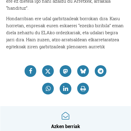
ere ez dietela igo nahi azaldu du Arretxek, arrakala
“handituz”.
Hondarribian ere udal garbitzaileak borrokan dira. Kasu
horretan, enpresak euren eskaerei “ezezko biribila” eman
diela zehaztu du ELAko ordezkariak, eta udalari begira
jarri dira. Hain zuzen, atzo arratsaldean elkarretaratzea
egitekoak ziren garbitzaileak plenoaren aurretik
Azken berriak