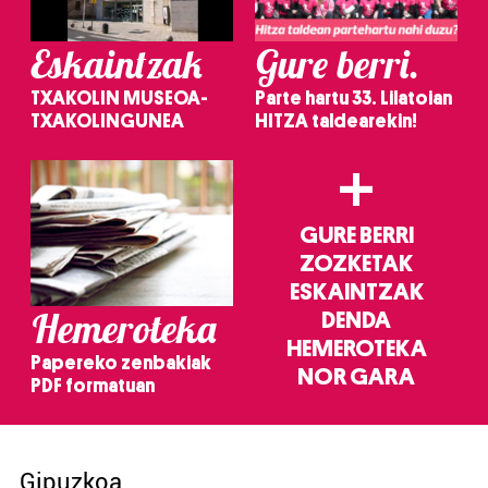
Eskaintzak
Gure berri.
TXAKOLIN MUSEOA-
Parte hartu 33. Lilatoian
TXAKOLINGUNEA
HITZA taldearekin!
+
GURE BERRI
ZOZKETAK
ESKAINTZAK
Hemeroteka
DENDA
HEMEROTEKA
Papereko zenbakiak
NOR GARA
PDF formatuan
Gipuzkoa