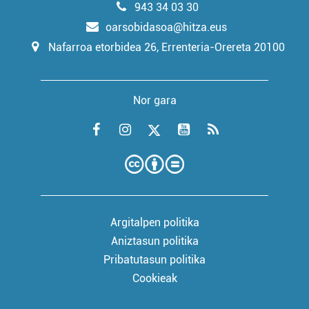
943 34 03 30
oarsobidasoa@hitza.eus
Nafarroa etorbidea 26, Errenteria-Orereta 20100
Nor gara
Argitalpen politika
Aniztasun politika
Pribatutasun politika
Cookieak