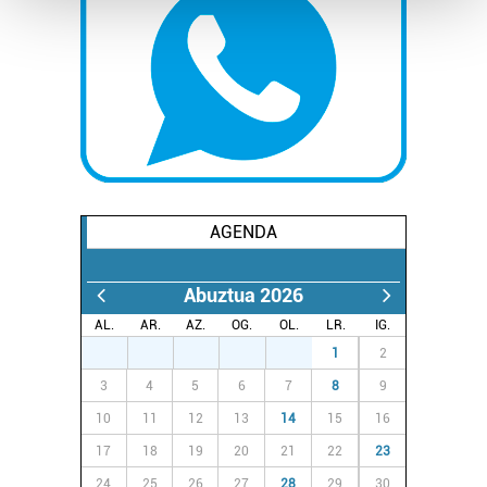
Guk eta gure bazkideek zure datu pertsonalak
prozesatzen ditugu, zure IP zenbakia, besteak beste,
teknologia erabiliz, cookieak adibidez, iragarki eta eduki
pertsonalizatuak eskaintzeko, iragarkiak eta edukia
neurtzeko, jendeari buruzko informazioa biltzeko eta
produktuak garatzeko. Zure datuak nork eta zertarako
erabiltzen dituen hauta dezakezu.
AGENDA
Bazkide batzuek ez dizute baimenik eskatzen, eta beren
interes komertzial legitimoetan babesten dira. Ikusi gure
Abuztua 2026
bazkideen zerrenda, beren ustez zein helburutarako
AL.
AR.
AZ.
OG.
OL.
LR.
IG.
duten interes legitimoa eta horren aurka nola egin
27
28
29
30
31
1
2
dezakezun ikusteko.
3
4
5
6
7
8
9
Lortu zure datu pertsonalak prozesatzeko moduari
10
11
12
13
14
15
16
buruzko informazio gehiago eta ezarri zure lehentasunak
17
18
19
20
21
22
23
datuen atalean. Edozein unetan alda edo ken dezakezu
24
25
26
27
28
29
30