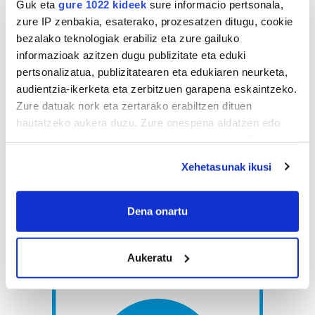
Guk eta
gure 1022 kideek
sure informacio pertsonala,
zure IP zenbakia, esaterako, prozesatzen ditugu, cookie
bezalako teknologiak erabiliz eta zure gailuko
informazioak azitzen dugu publizitate eta eduki
pertsonalizatua, publizitatearen eta edukiaren neurketa,
audientzia-ikerketa eta zerbitzuen garapena eskaintzeko.
Zure datuak nork eta zertarako erabiltzen dituen
hautatzeko aukera duzu. Zure onespena aldatzen edo
deuseztatzen ahal duzu edozein momentutan, Cookie
deklaraziotik edo Privacy triggerean klikatuz.
Xehetasunak ikusi
If you allow, we would also like to:
Collect information about your geographical
Dena onartu
location which can be accurate to within several
meters
Aukeratu
Identify your device by actively scanning it for
specific characteristics (fingerprinting)
Find out more about how your personal data is processed
and set your preferences in the
details section
.