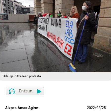
Udal garbitzaileen protesta.
Aizpea Amas Agirre
2022
/
02
/
25