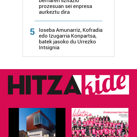
berriaren lizitazio
prozesuan sei enpresa
aurkeztu dira
5
Ioseba Amunarriz, Kofradia
edo Izugarria Konpartsa,
batek jasoko du Urrezko
Intsignia