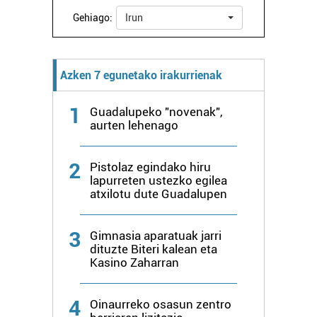
Gehiago:
Irun
Azken 7 egunetako irakurrienak
1
Guadalupeko "novenak",
aurten lehenago
2
Pistolaz egindako hiru
lapurreten ustezko egilea
atxilotu dute Guadalupen
3
Gimnasia aparatuak jarri
dituzte Biteri kalean eta
Kasino Zaharran
4
Oinaurreko osasun zentro