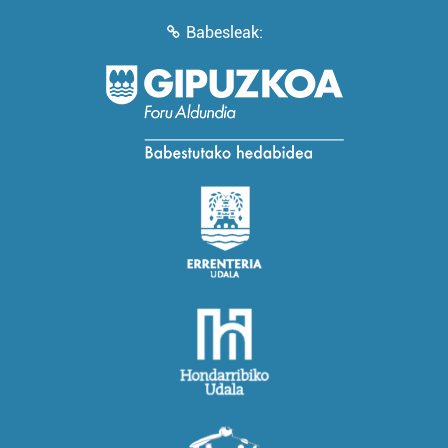
Babesleak: