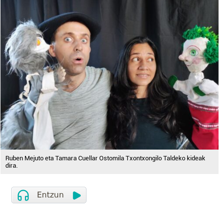
Ruben Mejuto eta Tamara Cuellar Ostomila Txontxongilo Taldeko kideak
dira.