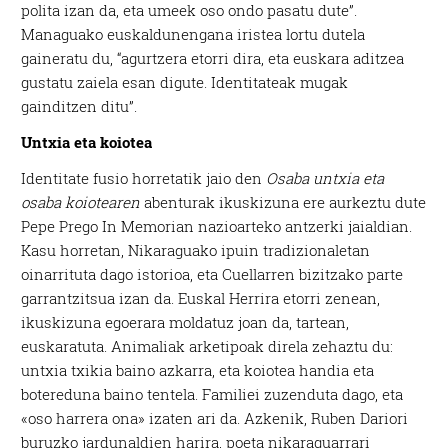
polita izan da, eta umeek oso ondo pasatu dute”.
Managuako euskaldunengana iristea lortu dutela
gaineratu du, “agurtzera etorri dira, eta euskara aditzea
gustatu zaiela esan digute. Identitateak mugak
gainditzen ditu”.
Untxia eta koiotea
Identitate fusio horretatik jaio den
Osaba untxia eta
osaba koiotearen
abenturak ikuskizuna ere aurkeztu dute
Pepe Prego In Memorian nazioarteko antzerki jaialdian.
Kasu horretan, Nikaraguako ipuin tradizionaletan
oinarrituta dago istorioa, eta Cuellarren bizitzako parte
garrantzitsua izan da. Euskal Herrira etorri zenean,
ikuskizuna egoerara moldatuz joan da, tartean,
euskaratuta. Animaliak arketipoak direla zehaztu du:
untxia txikia baino azkarra, eta koiotea handia eta
botereduna baino tentela. Familiei zuzenduta dago, eta
«oso harrera ona» izaten ari da. Azkenik, Ruben Dariori
buruzko jardunaldien harira, poeta nikaraguarrari