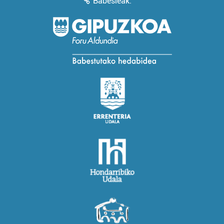
Babesleak: