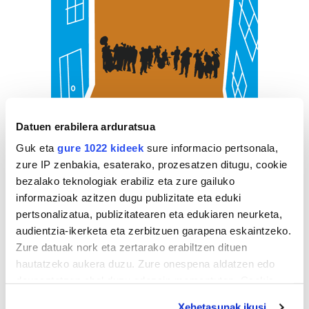
Datuen erabilera arduratsua
Guk eta
gure 1022 kideek
sure informacio pertsonala,
zure IP zenbakia, esaterako, prozesatzen ditugu, cookie
bezalako teknologiak erabiliz eta zure gailuko
informazioak azitzen dugu publizitate eta eduki
pertsonalizatua, publizitatearen eta edukiaren neurketa,
audientzia-ikerketa eta zerbitzuen garapena eskaintzeko.
Zure datuak nork eta zertarako erabiltzen dituen
hautatzeko aukera duzu. Zure onespena aldatzen edo
deuseztatzen ahal duzu edozein momentutan, Cookie
deklaraziotik edo Privacy triggerean klikatuz.
Xehetasunak ikusi