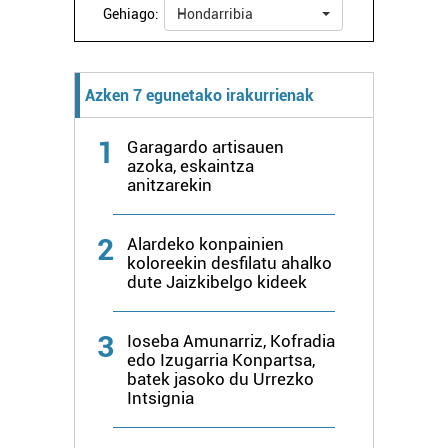
Gehiago:
Hondarribia
Azken 7 egunetako irakurrienak
1
Garagardo artisauen
azoka, eskaintza
anitzarekin
2
Alardeko konpainien
koloreekin desfilatu ahalko
dute Jaizkibelgo kideek
3
Ioseba Amunarriz, Kofradia
edo Izugarria Konpartsa,
batek jasoko du Urrezko
Intsignia