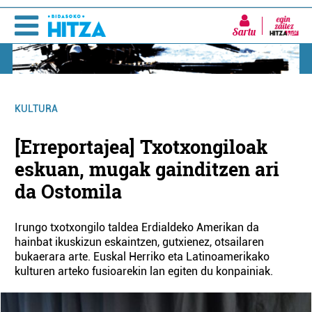
Sartu
KULTURA
[Erreportajea] Txotxongiloak
eskuan, mugak gainditzen ari
da Ostomila
Irungo txotxongilo taldea Erdialdeko Amerikan da
hainbat ikuskizun eskaintzen, gutxienez, otsailaren
bukaerara arte. Euskal Herriko eta Latinoamerikako
kulturen arteko fusioarekin lan egiten du konpainiak.