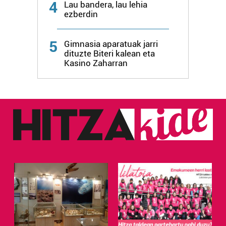
4
Lau bandera, lau lehia
ezberdin
5
Gimnasia aparatuak jarri
dituzte Biteri kalean eta
Kasino Zaharran