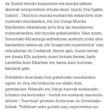
da. Euskal Herriko konpositore eta musika taldeen
abestiak interpretatzen dituzte obran: Guridi, Eva Ugalde,
Oskorri… Obra hiru musika euskarritan eskaintzen dute:
zuzeneko musikarekin, eta, hor Irungo Musika
Bandarekin elkarlanean aritu dira; lau musikariren
zuzenekoarekin; edo musika grabatuarekin. Hain zuzen,
Donostiako Miramongo anfiteatroan aurkeztu zuten obra
bandarekin batera iaz, eta “izugarrizko esperientzia” izan
zela adierazi du Cuellarrek. Horrez gain, Irunen bertan
ere Amaia KZn aurkeztu zuten formatu berean, baita
Landetxa Auzo Elkartean ere, baina, kasu horretan,
bandarik gabe.
Erdialdeko Amerikako bira grabatutako musikarekin
egiten ari dira, eta hizkuntza ere aldatu dute,
gaztelaniara. Nolanahi ere, hango haurrak euskarazko
hitzekin eta bertsoekin —horiek ere euskaraz mantendu
dituzte— “harrituta” geratzen direla esan du Ostomilako
kideak: “Publikoari asko gustatu zaio, esperientzia oso