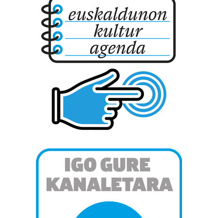
interes komertzial legitimoetan babesten dira. Ikusi gure
bazkideen zerrenda, beren ustez zein helburutarako
duten interes legitimoa eta horren aurka nola egin
dezakezun ikusteko.
Lortu zure datu pertsonalak prozesatzeko moduari
buruzko informazio gehiago eta ezarri zure lehentasunak
datuen atalean. Edozein unetan alda edo ken dezakezu
zure baimena Cookieen adierazpenean.
Webgune honek cookie propioak eta hirugarrenen cookie-
fitxategiak erabiltzen ditu. Zure esperientzia eta
zerbitzuak hobetzeko asmoz, cookie teknologiaz
baliatzen gara. Ohar hau onartuz gero, teknologia hori
erabiltzeko baimen esplizitua ematen diguzu.
Gehiago
irakurri