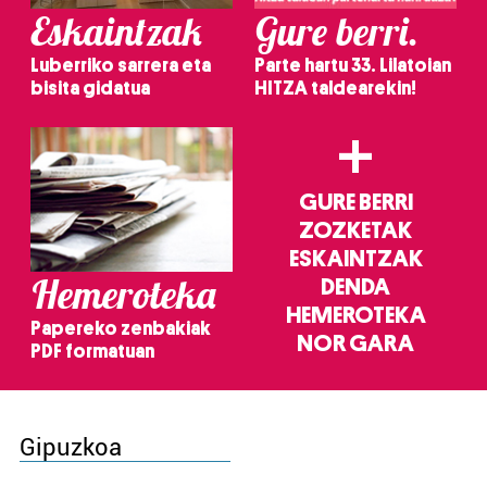
Eskaintzak
Gure berri.
Luberriko sarrera eta
Parte hartu 33. Lilatoian
bisita gidatua
HITZA taldearekin!
+
GURE BERRI
ZOZKETAK
ESKAINTZAK
Hemeroteka
DENDA
HEMEROTEKA
Papereko zenbakiak
NOR GARA
PDF formatuan
Gipuzkoa