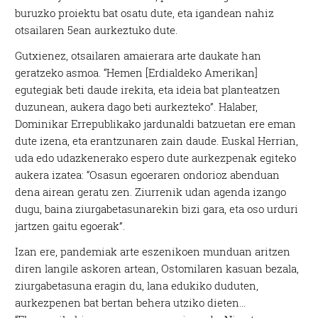
buruzko proiektu bat osatu dute, eta igandean nahiz
otsailaren 5ean aurkeztuko dute.
Gutxienez, otsailaren amaierara arte daukate han
geratzeko asmoa. “Hemen [Erdialdeko Amerikan]
egutegiak beti daude irekita, eta ideia bat planteatzen
duzunean, aukera dago beti aurkezteko”. Halaber,
Dominikar Errepublikako jardunaldi batzuetan ere eman
dute izena, eta erantzunaren zain daude. Euskal Herrian,
uda edo udazkenerako espero dute aurkezpenak egiteko
aukera izatea: “Osasun egoeraren ondorioz abenduan
dena airean geratu zen. Ziurrenik udan agenda izango
dugu, baina ziurgabetasunarekin bizi gara, eta oso urduri
jartzen gaitu egoerak”.
Izan ere, pandemiak arte eszenikoen munduan aritzen
diren langile askoren artean, Ostomilaren kasuan bezala,
ziurgabetasuna eragin du, lana edukiko duduten,
aurkezpenen bat bertan behera utziko dieten…