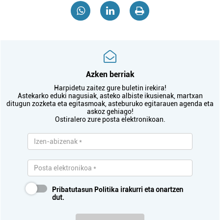
Azken berriak
Harpidetu zaitez gure buletin irekira!
Astekarko eduki nagusiak, asteko albiste ikusienak, martxan
ditugun zozketa eta egitasmoak, asteburuko egitarauen agenda eta
askoz gehiago!
Ostiralero zure posta elektronikoan.
Pribatutasun Politika
irakurri eta onartzen
dut.