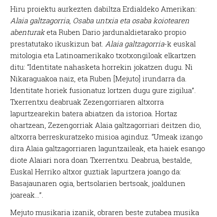
Hiru proiektu aurkezten dabiltza Erdialdeko Amerikan:
Alaia galtzagorria
,
Osaba untxia eta osaba koiotearen
abenturak
eta Ruben Dario jardunaldietarako propio
prestatutako ikuskizun bat.
Alaia galtzagorria
-k euskal
mitologia eta Latinoamerikako txotxongiloak elkartzen
ditu: “Identitate nahasketa horrekin jokatzen dugu. Ni
Nikaraguakoa naiz, eta Ruben [Mejuto] irundarra da.
Identitate horiek fusionatuz lortzen dugu gure zigilua”.
Txerrentxu deabruak Zezengorriaren altxorra
lapurtzearekin batera abiatzen da istorioa. Hortaz
ohartzean, Zezengorriak Alaia galtzagorriari deitzen dio,
altxorra berreskuratzeko misioa aginduz. “Umeak izango
dira Alaia galtzagorriaren laguntzaileak, eta haiek esango
diote Alaiari nora doan Txerrentxu. Deabrua, bestalde,
Euskal Herriko altxor guztiak lapurtzera joango da:
Basajaunaren ogia, bertsolarien bertsoak, joaldunen
joareak…”.
Mejuto musikaria izanik, obraren beste zutabea musika