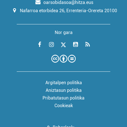
oarsobidasoa@hitza.eus
Nafarroa etorbidea 26, Errenteria-Orereta 20100
Nor gara
Argitalpen politika
Aniztasun politika
Pribatutasun politika
Cookieak