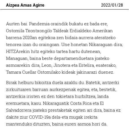
Aizpea Amas Agirre
2022
/
01
/
28
Aurten bai. Pandemia oraindik bukatu ez bada ere,
Ostomila Txontxongilo Taldeak Erdialdeko Amerikan
barrena 2020an egitekoa zen bidaia aurrera ateratzeko
tenorea izan du oraingoan. Une honetan Nikaraguan dira;
HITZArekin hitz egiteko tartea hartu dutenean,
Managuan, baina beste departamenduetara joateko
asmoarekin dira, Leon, Jinotera eta Estelira, esaterako,
Tamara Cuellar Ostomilako kideak jakinarazi duenez.
Birak helburu bikoitza duela azaldu du. Batetik, antzerki
zirkuituaren barruan aurkezpenak egitea, eta, bestetik,
antzerkia iristen ez den tokietara hurbiltzea, landa
eremuetara, kasu. Nikaraguatik Costa Rica eta El
Salvadorrera joateko prestaketak egiten ari dira, baina ez
dakite ziur COVID-19a dela-eta mugak irekita
mantenduko dituzten, baina euren asmoa hori da.