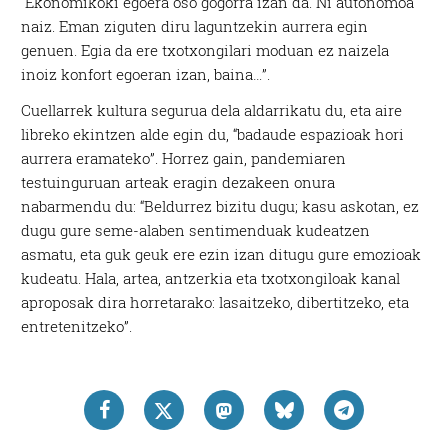
“Ekonomikoki egoera oso gogorra izan da. Ni autonomoa
naiz. Eman ziguten diru laguntzekin aurrera egin
genuen. Egia da ere txotxongilari moduan ez naizela
inoiz konfort egoeran izan, baina…”.
Cuellarrek kultura segurua dela aldarrikatu du, eta aire
libreko ekintzen alde egin du, “badaude espazioak hori
aurrera eramateko”. Horrez gain, pandemiaren
testuinguruan arteak eragin dezakeen onura
nabarmendu du: “Beldurrez bizitu dugu; kasu askotan, ez
dugu gure seme-alaben sentimenduak kudeatzen
asmatu, eta guk geuk ere ezin izan ditugu gure emozioak
kudeatu. Hala, artea, antzerkia eta txotxongiloak kanal
aproposak dira horretarako: lasaitzeko, dibertitzeko, eta
entretenitzeko”.