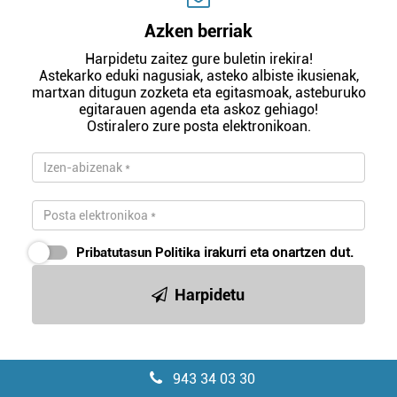
Azken berriak
Harpidetu zaitez gure buletin irekira!
Astekarko eduki nagusiak, asteko albiste ikusienak,
martxan ditugun zozketa eta egitasmoak, asteburuko
egitarauen agenda eta askoz gehiago!
Ostiralero zure posta elektronikoan.
Pribatutasun Politika
irakurri eta onartzen dut.
Harpidetu
943 34 03 30