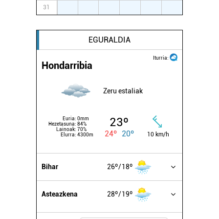
31
1
2
3
4
5
6
EGURALDIA
Iturria:
Hondarribia
Zeru estaliak
23º
Euria:
0mm
Hezetasuna:
84%
Lainoak:
70%
24º
20º
10 km/h
Elurra:
4300m
Bihar
26º
18º
Asteazkena
28º
19º