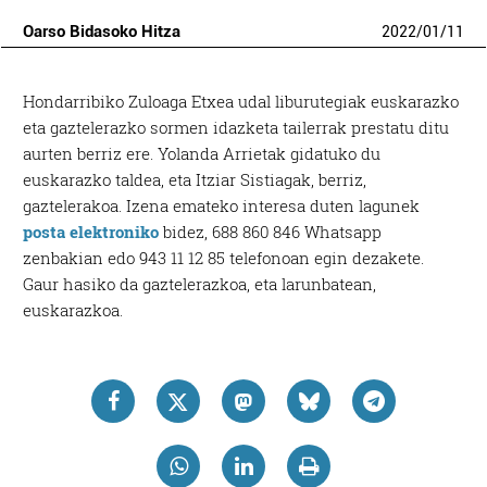
Oarso Bidasoko Hitza
2022
/
01
/
11
Hondarribiko Zuloaga Etxea udal liburutegiak euskarazko
eta gaztelerazko sormen idazketa tailerrak prestatu ditu
aurten berriz ere. Yolanda Arrietak gidatuko du
euskarazko taldea, eta Itziar Sistiagak, berriz,
gaztelerakoa. Izena emateko interesa duten lagunek
posta elektroniko
bidez, 688 860 846 Whatsapp
zenbakian edo 943 11 12 85 telefonoan egin dezakete.
Gaur hasiko da gaztelerazkoa, eta larunbatean,
euskarazkoa.