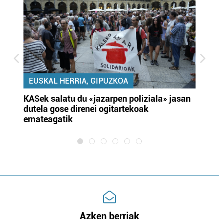
EUSKAL HERRIA, GIPUZKOA
KASek salatu du «jazarpen poliziala» jasan
Pa
dutela gose direnei ogitartekoak
da
emateagatik
«s
Azken berriak