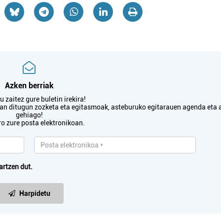
Azken berriak
 zaitez gure buletin irekira!
txan ditugun zozketa eta egitasmoak, asteburuko egitarauen agenda eta 
gehiago!
ro zure posta elektronikoan.
artzen dut.
Harpidetu