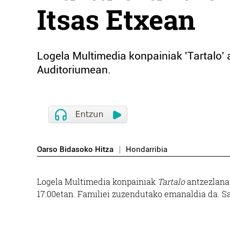
Itsas Etxean
Logela Multimedia konpainiak 'Tartalo' 
Auditoriumean.
Oarso Bidasoko Hitza
Hondarribia
Logela Multimedia konpainiak
Tartalo
antzezlana 
17:00etan. Familiei zuzendutako emanaldia da. Sa