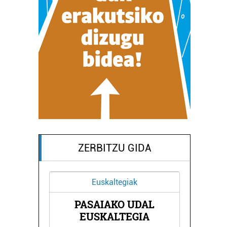
ZERBITZU GIDA
Euskaltegiak
PASAIAKO UDAL
RNA
ON
EUSKALTEGIA