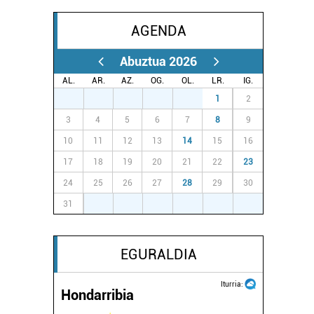
AGENDA
Abuztua 2026
AL.
AR.
AZ.
OG.
OL.
LR.
IG.
27
28
29
30
31
1
2
3
4
5
6
7
8
9
10
11
12
13
14
15
16
17
18
19
20
21
22
23
24
25
26
27
28
29
30
31
1
2
3
4
5
6
EGURALDIA
Iturria:
Hondarribia