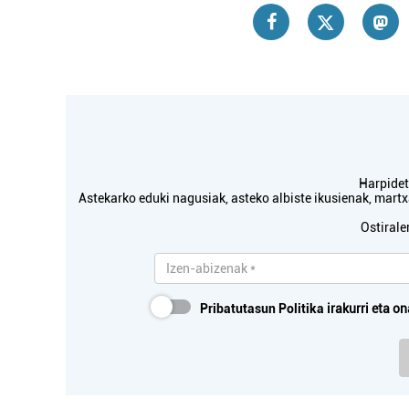
Harpidetu
Astekarko eduki nagusiak, asteko albiste ikusienak, mar
Ostirale
Pribatutasun Politika
irakurri eta on