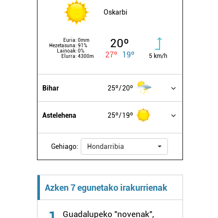
Oskarbi
20º
Euria:
0mm
Hezetasuna:
91%
Lainoak:
0%
27º
19º
5 km/h
Elurra:
4300m
Bihar
25º
20º
Astelehena
25º
19º
Gehiago:
Hondarribia
Azken 7 egunetako irakurrienak
1
Guadalupeko "novenak",