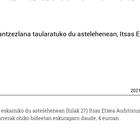
antzezlana taularatuko du astelehenean, Itsas E
202
eskainiko du astelehenean (hilak 27) Itsas Etxea Auditori
rrerak ohiko bideetan eskuragarri daude, 4 euroan.