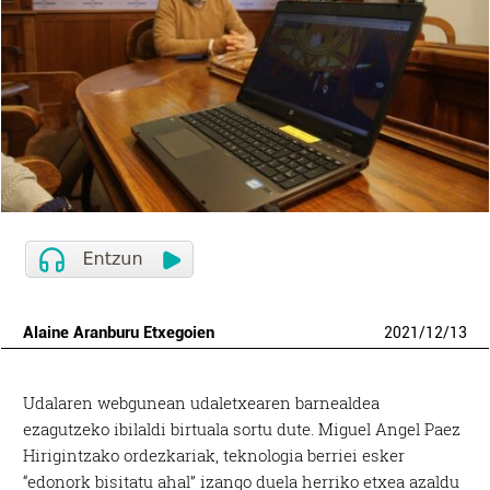
Alaine Aranburu Etxegoien
2021
/
12
/
13
Udalaren webgunean udaletxearen barnealdea
ezagutzeko ibilaldi birtuala sortu dute. Miguel Angel Paez
Hirigintzako ordezkariak, teknologia berriei esker
“edonork bisitatu ahal” izango duela herriko etxea azaldu