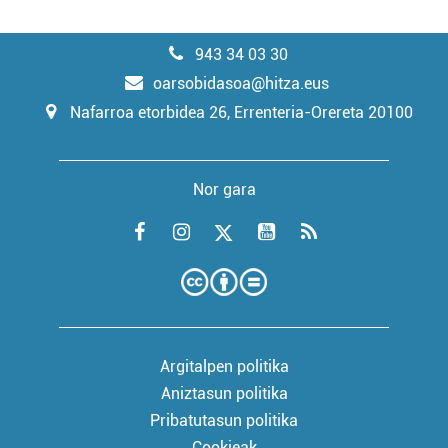
943 34 03 30
oarsobidasoa@hitza.eus
Nafarroa etorbidea 26, Errenteria-Orereta 20100
Nor gara
Argitalpen politika
Aniztasun politika
Pribatutasun politika
Cookieak