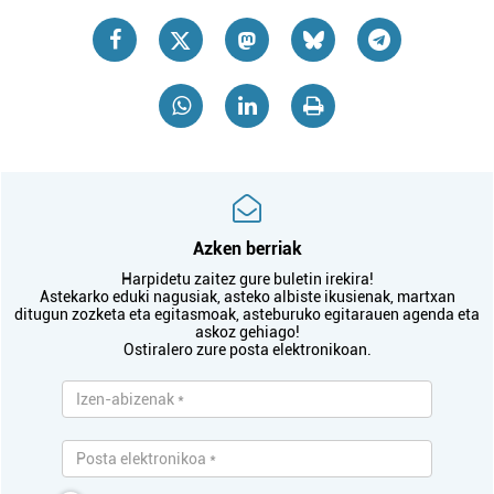
Azken berriak
Harpidetu zaitez gure buletin irekira!
Astekarko eduki nagusiak, asteko albiste ikusienak, martxan
ditugun zozketa eta egitasmoak, asteburuko egitarauen agenda eta
askoz gehiago!
Ostiralero zure posta elektronikoan.