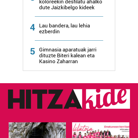
koloreekin desfilatu ahalko
dute Jaizkibelgo kideek
4
Lau bandera, lau lehia
ezberdin
5
Gimnasia aparatuak jarri
dituzte Biteri kalean eta
Kasino Zaharran