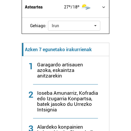
datuen atalean. Edozein unetan alda edo ken dezakezu
Asteartea
27º
18º
zure baimena Cookieen adierazpenean.
Webgune honek cookie propioak eta hirugarrenen cookie-
Gehiago:
Irun
fitxategiak erabiltzen ditu. Zure esperientzia eta
zerbitzuak hobetzeko asmoz, cookie teknologiaz
baliatzen gara. Ohar hau onartuz gero, teknologia hori
Azken 7 egunetako irakurrienak
erabiltzeko baimen esplizitua ematen diguzu.
Gehiago
irakurri
1
Garagardo artisauen
azoka, eskaintza
anitzarekin
2
Ioseba Amunarriz, Kofradia
edo Izugarria Konpartsa,
batek jasoko du Urrezko
Intsignia
3
Alardeko konpainien