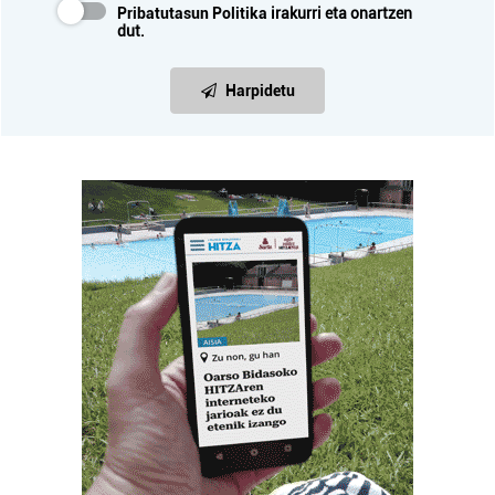
Pribatutasun Politika
irakurri eta onartzen
dut.
Harpidetu