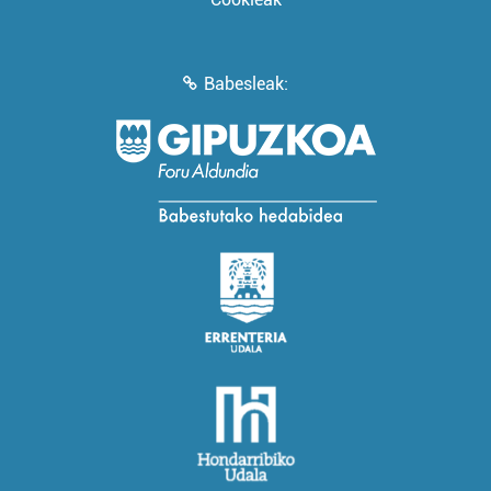
Babesleak: