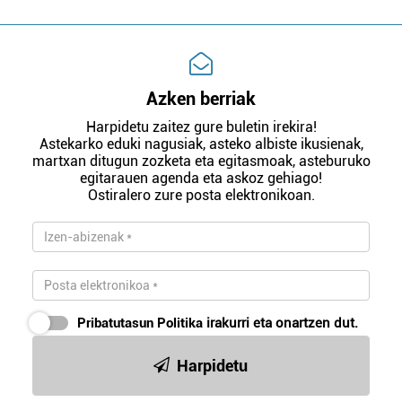
Azken berriak
Harpidetu zaitez gure buletin irekira!
Astekarko eduki nagusiak, asteko albiste ikusienak,
martxan ditugun zozketa eta egitasmoak, asteburuko
egitarauen agenda eta askoz gehiago!
Ostiralero zure posta elektronikoan.
Pribatutasun Politika
irakurri eta onartzen dut.
Harpidetu