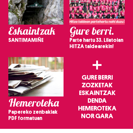
Eskaintzak
Gure berri.
SANTIMAMIÑE
Parte hartu 33. Lilatoian
HITZA taldearekin!
+
GURE BERRI
ZOZKETAK
ESKAINTZAK
Hemeroteka
DENDA
HEMEROTEKA
Papereko zenbakiak
NOR GARA
PDF formatuan