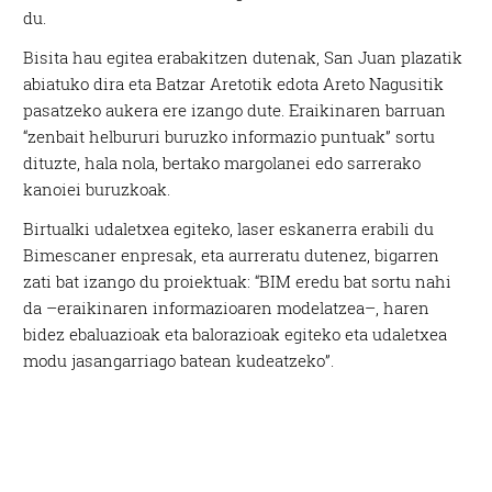
du.
Bisita hau egitea erabakitzen dutenak, San Juan plazatik
abiatuko dira eta Batzar Aretotik edota Areto Nagusitik
pasatzeko aukera ere izango dute. Eraikinaren barruan
“zenbait helbururi buruzko informazio puntuak” sortu
dituzte, hala nola, bertako margolanei edo sarrerako
kanoiei buruzkoak.
Birtualki udaletxea egiteko, laser eskanerra erabili du
Bimescaner enpresak, eta aurreratu dutenez, bigarren
zati bat izango du proiektuak: “BIM eredu bat sortu nahi
da –eraikinaren informazioaren modelatzea–, haren
bidez ebaluazioak eta balorazioak egiteko eta udaletxea
modu jasangarriago batean kudeatzeko”.