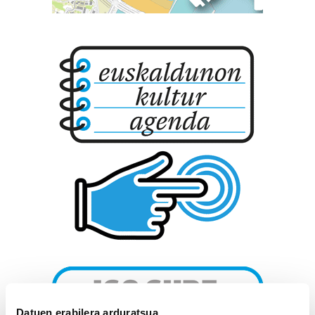
Datuen erabilera arduratsua