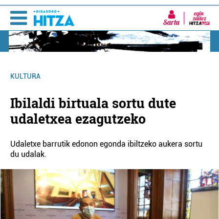
Sartu
KULTURA
Ibilaldi birtuala sortu dute
udaletxea ezagutzeko
Udaletxe barrutik edonon egonda ibiltzeko aukera sortu
du udalak.