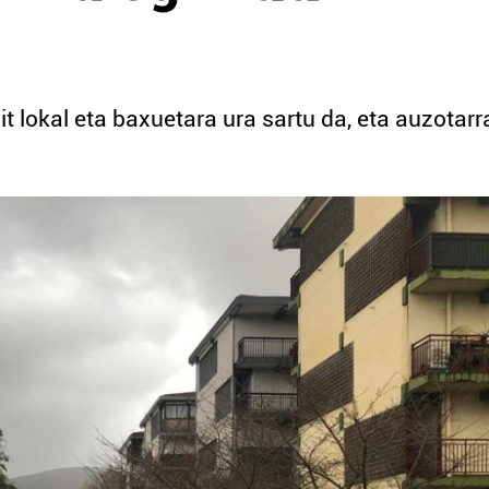
it lokal eta baxuetara ura sartu da, eta auzotarr