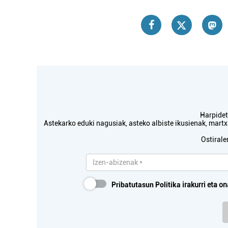
Harpidetu
Astekarko eduki nagusiak, asteko albiste ikusienak, mar
Ostirale
Pribatutasun Politika
irakurri eta on