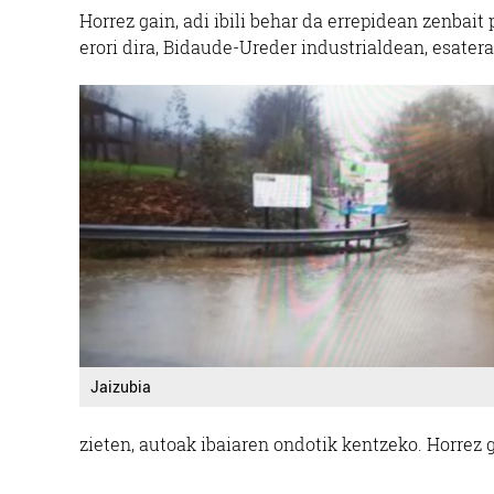
Horrez gain, adi ibili behar da errepidean zenbai
erori dira, Bidaude-Ureder industrialdean, esatera
Jaizubia
zieten, autoak ibaiaren ondotik kentzeko. Horrez g