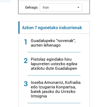
Gehiago:
Irun
Azken 7 egunetako irakurrienak
1
Guadalupeko "novenak",
aurten lehenago
2
Pistolaz egindako hiru
lapurreten ustezko egilea
atxilotu dute Guadalupen
3
Ioseba Amunarriz, Kofradia
edo Izugarria Konpartsa,
batek jasoko du Urrezko
Intsignia