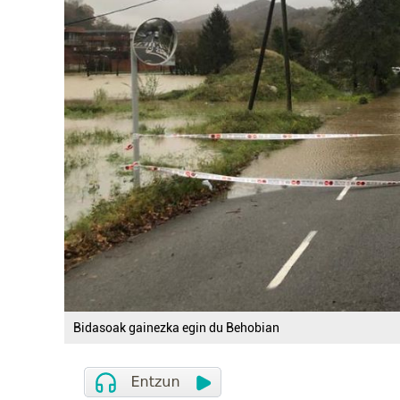
Bidasoak gainezka egin du Behobian