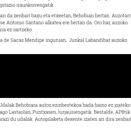
ipitazio iraunkorrengatik.
ari da zenbait baxu eta etxeetan, Behobian bertan. Auzotar
Jose Antonio Santano alkatea ere bertan da. Oro har, auzoko
ura ez sartzeko.
ia de Sacas Mendipe inguruan,
Junkal Labandibar auzoko
o Udalak Behobiara autoz ezinbestekoa bada baino ez joateko
ago Lastaolan, Puntxasen, lurjausiengatik. Bestalde, AP8tik
azi du udalak. Autopilaketa dexente izaten ari dira zenbai