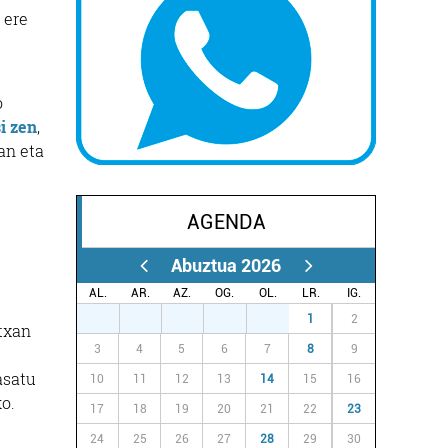
 ere
o
si zen
,
an eta
AGENDA
Abuztua 2026
AL.
AR.
AZ.
OG.
OL.
LR.
IG.
27
28
29
30
31
1
2
rtxan
3
4
5
6
7
8
9
asatu
10
11
12
13
14
15
16
ko.
17
18
19
20
21
22
23
24
25
26
27
28
29
30