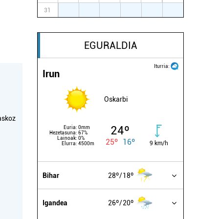
31
1
2
3
4
5
6
EGURALDIA
Iturria:
Irun
Oskarbi
askoz
24º
Euria:
0mm
Hezetasuna:
67%
Lainoak:
0%
25º
16º
9 km/h
Elurra:
4500m
Bihar
28º
18º
Igandea
26º
20º