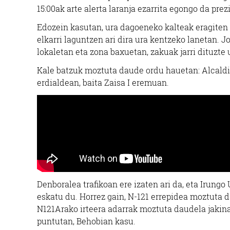
15:00ak arte alerta laranja ezarrita egongo da prez
Edozein kasutan, ura dagoeneko kalteak eragiten 
elkarri laguntzen ari dira ura kentzeko lanetan. 
lokaletan eta zona baxuetan, zakuak jarri dituzte 
Kale batzuk moztuta daude ordu hauetan:
Alcald
erdialdean, baita Zaisa I eremuan.
Denboralea trafikoan ere izaten ari da, eta Irung
eskatu du. Horrez gain, N-121 errepidea moztuta d
N121Arako irteera adarrak moztuta daudela jakinar
puntutan, Behobian kasu.