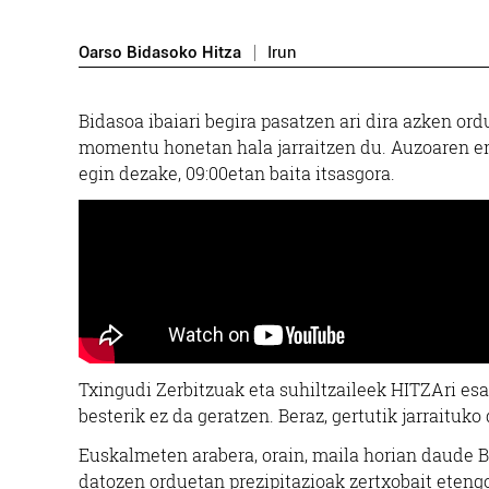
Oarso Bidasoko Hitza
Irun
Osasungintza
Bidasoa ibaiari begira pasatzen ari dira azken or
L
momentu honetan hala jarraitzen du. Auzoaren erd
ALDAKETA PSIKOGUNEA
egin dezake, 09:00etan baita itsasgora.
Irun
Txingudi Zerbitzuak eta suhiltzaileek HITZAri esan
besterik ez da geratzen. Beraz, gertutik jarraituko
Euskalmeten arabera, orain, maila horian daude B
datozen orduetan prezipitazioak zertxobait etengo 