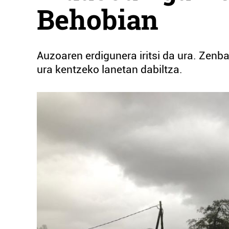
Behobian
Auzoaren erdigunera iritsi da ura. Zenba
ura kentzeko lanetan dabiltza.