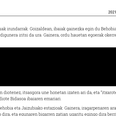
202
Ostalaritza
Osasungintza
duak irundarrak. Goizaldean, ibaiak gainezka egin du Behobia
ANDARE HERRIKO
igunera iritsi da ura. Gainera, ordu hauetan egoerak okerr
ALDAKETA PSIKOG
TABERNA
Errenteria-Orereta
Irun
 diotenez, itsasgora une honetan izaten ari da, eta “itxarot
 diote Bidasoa ibaiaren emariari.
ehobia eta Jaizubiako estazioak. Gainera, iragarpenaren ara
dira, eta egunaren bigarren zatian ugaritu egingo dira berri