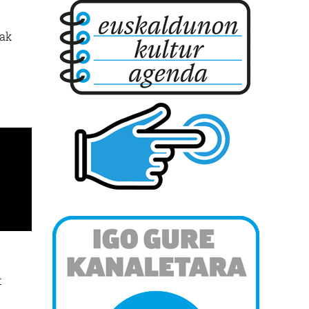
rak
t