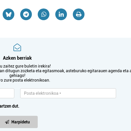
Azken berriak
 zaitez gure buletin irekira!
txan ditugun zozketa eta egitasmoak, asteburuko egitarauen agenda eta 
gehiago!
ro zure posta elektronikoan.
artzen dut.
Harpidetu