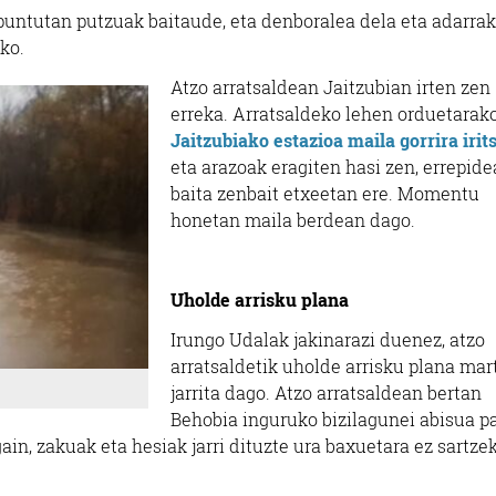
t puntutan putzuak baitaude, eta denboralea dela eta adarrak
ko.
Atzo arratsaldean Jaitzubian irten zen
erreka. Arratsaldeko lehen orduetarak
Jaitzubiako estazioa maila gorrira irit
eta arazoak eragiten hasi zen, errepide
baita zenbait etxeetan ere. Momentu
honetan maila berdean dago.
Uholde arrisku plana
Irungo Udalak jakinarazi duenez, atzo
arratsaldetik uholde arrisku plana ma
jarrita dago. Atzo arratsaldean bertan
Behobia inguruko bizilagunei abisua p
ain, zakuak eta hesiak jarri dituzte ura baxuetara ez sartze