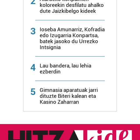
2
koloreekin desfilatu ahalko
dute Jaizkibelgo kideek
3
Ioseba Amunarriz, Kofradia
edo Izugarria Konpartsa,
batek jasoko du Urrezko
Intsignia
4
Lau bandera, lau lehia
ezberdin
5
Gimnasia aparatuak jarri
dituzte Biteri kalean eta
Kasino Zaharran