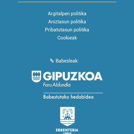
Argitalpen politika
Aniztasun politika
Pribatutasun politika
Cookieak
Babesleak: