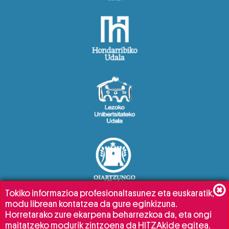
Tokiko informazioa profesionaltasunez eta euskaratik,
modu librean kontatzea da gure eginkizuna.
Horretarako zure ekarpena beharrezkoa da, eta ongi
maitatzeko modurik zintzoena da HITZAkide egitea.