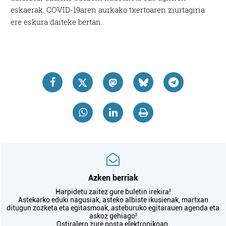
eskaerak. COVID-19aren aurkako txertoaren ziurtagiria
ere eskura daiteke bertan.
Azken berriak
Harpidetu zaitez gure buletin irekira!
Astekarko eduki nagusiak, asteko albiste ikusienak, martxan
ditugun zozketa eta egitasmoak, asteburuko egitarauen agenda eta
askoz gehiago!
Ostiralero zure posta elektronikoan.