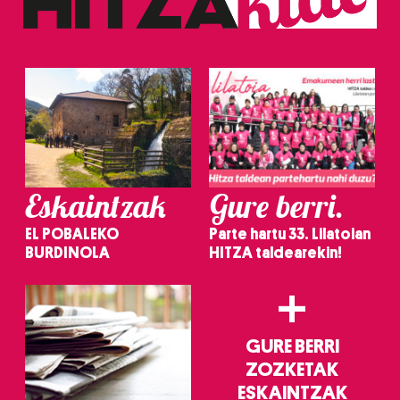
Eskaintzak
Gure berri.
EL POBALEKO
Parte hartu 33. Lilatoian
BURDINOLA
HITZA taldearekin!
+
GURE BERRI
ZOZKETAK
ESKAINTZAK