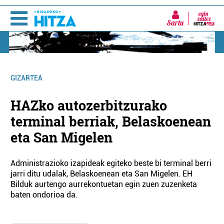
Sartu
GIZARTEA
HAZko autozerbitzurako
terminal berriak, Belaskoenean
eta San Migelen
Administrazioko izapideak egiteko beste bi terminal berri
jarri ditu udalak, Belaskoenean eta San Migelen. EH
Bilduk aurtengo aurrekontuetan egin zuen zuzenketa
baten ondorioa da.