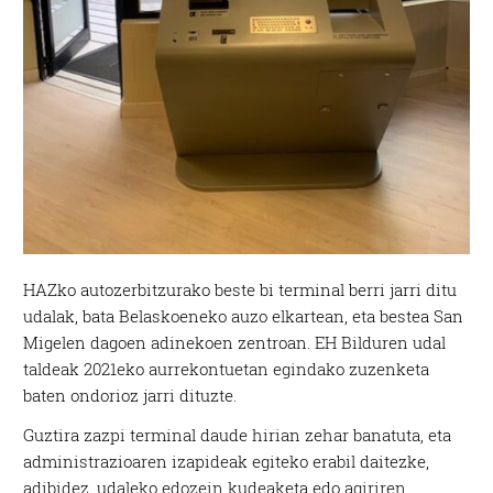
HAZko autozerbitzurako beste bi terminal berri jarri ditu
udalak, bata Belaskoeneko auzo elkartean, eta bestea San
Migelen dagoen adinekoen zentroan. EH Bilduren udal
taldeak 2021eko aurrekontuetan egindako zuzenketa
baten ondorioz jarri dituzte.
Guztira zazpi terminal daude hirian zehar banatuta, eta
administrazioaren izapideak egiteko erabil daitezke,
adibidez, udaleko edozein kudeaketa edo agiriren