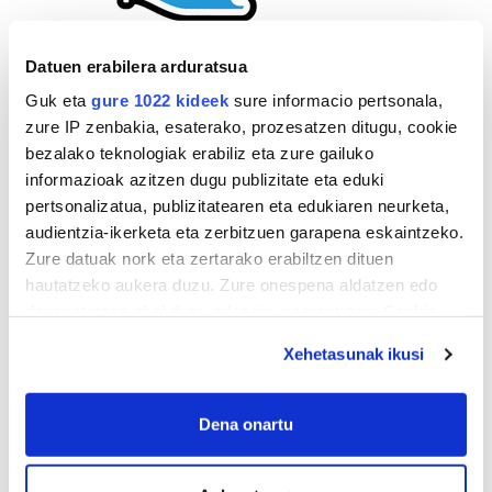
Datuen erabilera arduratsua
Guk eta
gure 1022 kideek
sure informacio pertsonala,
zure IP zenbakia, esaterako, prozesatzen ditugu, cookie
bezalako teknologiak erabiliz eta zure gailuko
informazioak azitzen dugu publizitate eta eduki
pertsonalizatua, publizitatearen eta edukiaren neurketa,
audientzia-ikerketa eta zerbitzuen garapena eskaintzeko.
Zure datuak nork eta zertarako erabiltzen dituen
hautatzeko aukera duzu. Zure onespena aldatzen edo
deuseztatzen ahal duzu edozein momentutan, Cookie
deklaraziotik edo Privacy triggerean klikatuz.
Xehetasunak ikusi
If you allow, we would also like to:
Collect information about your geographical
Dena onartu
AGENDA
location which can be accurate to within several
meters