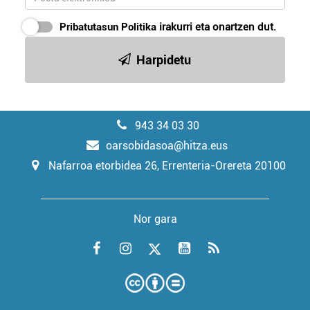
Pribatutasun Politika
irakurri eta onartzen dut.
Harpidetu
943 34 03 30
oarsobidasoa@hitza.eus
Nafarroa etorbidea 26, Errenteria-Orereta 20100
Nor gara