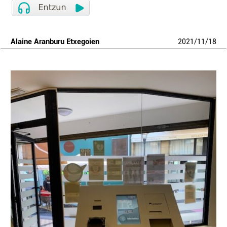
Alaine Aranburu Etxegoien
2021
/
11
/
18