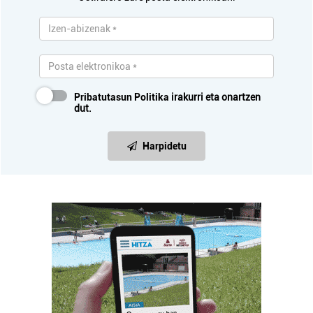
Pribatutasun Politika
irakurri eta onartzen
dut.
Harpidetu