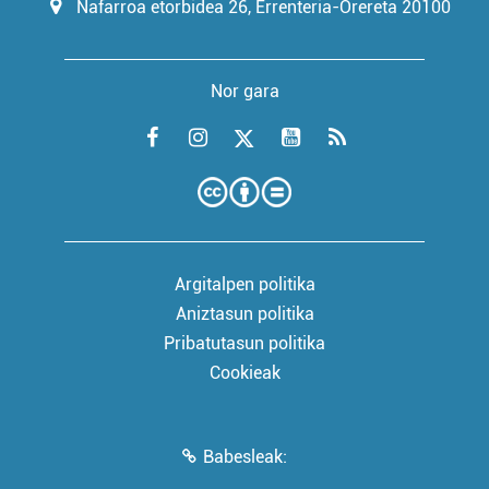
Nafarroa etorbidea 26, Errenteria-Orereta 20100
Nor gara
Argitalpen politika
Aniztasun politika
Pribatutasun politika
Cookieak
Babesleak: