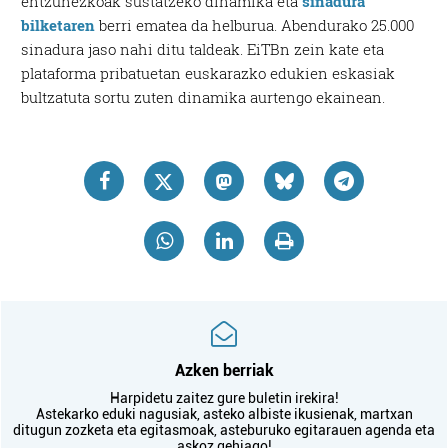
entzunezkoak sustatzeko dinamika eta
sinadura
bilketaren
berri ematea da helburua. Abendurako 25.000
sinadura jaso nahi ditu taldeak. EiTBn zein kate eta
plataforma pribatuetan euskarazko edukien eskasiak
bultzatuta sortu zuten dinamika aurtengo ekainean.
Azken berriak
Harpidetu zaitez gure buletin irekira!
Astekarko eduki nagusiak, asteko albiste ikusienak, martxan
ditugun zozketa eta egitasmoak, asteburuko egitarauen agenda eta
askoz gehiago!