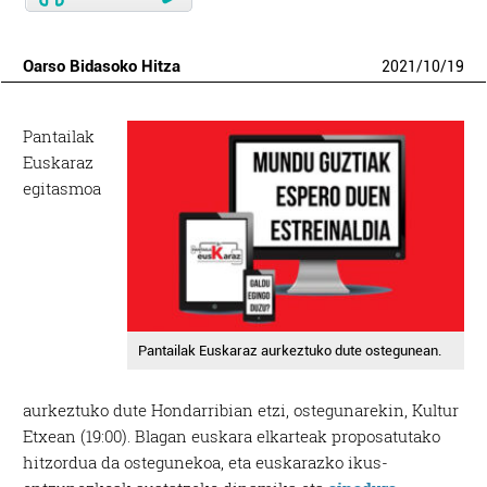
Oarso Bidasoko Hitza
2021
/
10
/
19
Pantailak
Euskaraz
egitasmoa
Pantailak Euskaraz aurkeztuko dute ostegunean.
aurkeztuko dute Hondarribian etzi, ostegunarekin, Kultur
Etxean (19:00). Blagan euskara elkarteak proposatutako
hitzordua da ostegunekoa, eta euskarazko ikus-