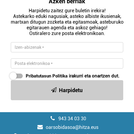
Azken berriak
Harpidetu zaitez gure buletin irekira!
Astekarko eduki nagusiak, asteko albiste ikusienak,
martxan ditugun zozketa eta egitasmoak, asteburuko
egitarauen agenda eta askoz gehiago!
Ostiralero zure posta elektronikoan.
Pribatutasun Politika
irakurri eta onartzen dut.
Harpidetu
943 34 03 30
oarsobidasoa@hitza.eus