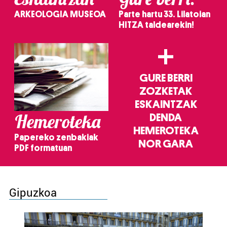
ARKEOLOGIA MUSEOA
Parte hartu 33. Lilatoian
HITZA taldearekin!
+
GURE BERRI
ZOZKETAK
ESKAINTZAK
Hemeroteka
DENDA
HEMEROTEKA
Papereko zenbakiak
NOR GARA
PDF formatuan
Gipuzkoa