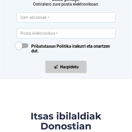
Ostiralero zure posta elektronikoan.
Pribatutasun Politika
irakurri eta onartzen
dut.
Harpidetu