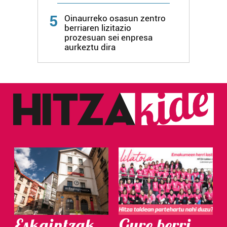
5
Oinaurreko osasun zentro
berriaren lizitazio
prozesuan sei enpresa
aurkeztu dira
Eskaintzak
Gure berri.