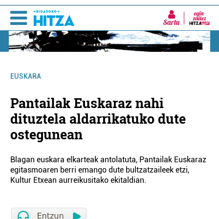
Sartu
EUSKARA
Pantailak Euskaraz nahi
dituztela aldarrikatuko dute
ostegunean
Blagan euskara elkarteak antolatuta, Pantailak Euskaraz
egitasmoaren berri emango dute bultzatzaileek etzi,
Kultur Etxean aurreikusitako ekitaldian.