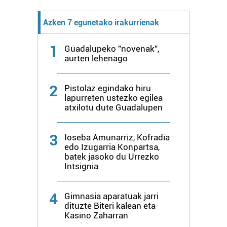
interes komertzial legitimoetan babesten dira. Ikusi gure
bazkideen zerrenda, beren ustez zein helburutarako
Azken 7 egunetako irakurrienak
duten interes legitimoa eta horren aurka nola egin
dezakezun ikusteko.
1
Guadalupeko "novenak",
aurten lehenago
Lortu zure datu pertsonalak prozesatzeko moduari
buruzko informazio gehiago eta ezarri zure lehentasunak
2
Pistolaz egindako hiru
datuen atalean. Edozein unetan alda edo ken dezakezu
lapurreten ustezko egilea
zure baimena Cookieen adierazpenean.
atxilotu dute Guadalupen
Webgune honek cookie propioak eta hirugarrenen cookie-
3
Ioseba Amunarriz, Kofradia
fitxategiak erabiltzen ditu. Zure esperientzia eta
edo Izugarria Konpartsa,
zerbitzuak hobetzeko asmoz, cookie teknologiaz
batek jasoko du Urrezko
baliatzen gara. Ohar hau onartuz gero, teknologia hori
Intsignia
erabiltzeko baimen esplizitua ematen diguzu.
Gehiago
irakurri
4
Gimnasia aparatuak jarri
dituzte Biteri kalean eta
Kasino Zaharran