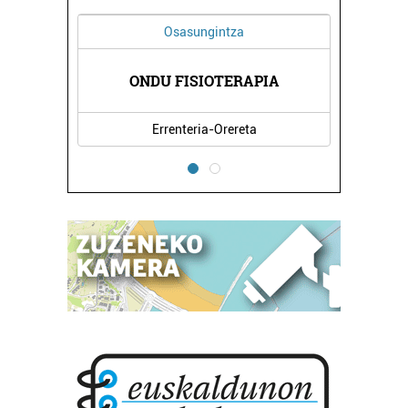
Osasungintza
ONDU FISIOTERAPIA
Errenteria-Orereta