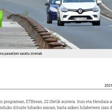
ra pasatzen saiatu zirenak
202
 programan, ETB1ean, 22:15etik aurrera. Irun eta Hendaia 
duko dituzte biharko saioan, baita azken hilabeteen izan 