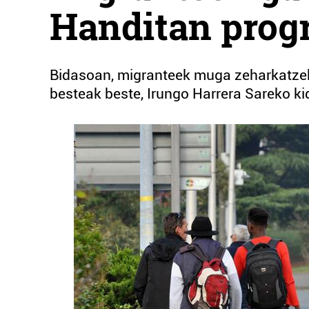
Handitan pro
Bidasoan, migranteek muga zeharkatzek
besteak beste, Irungo Harrera Sareko ki