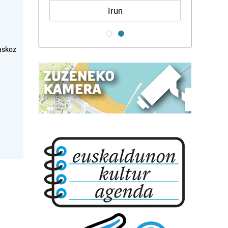
Irun
askoz