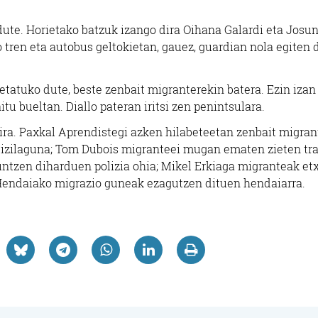
dute. Horietako batzuk izango dira Oihana Galardi eta Josu
 tren eta autobus geltokietan, gauez, guardian nola egiten 
ketatuko dute, beste zenbait migranterekin batera. Ezin izan
aitu bueltan. Diallo pateran iritsi zen penintsulara.
ra. Paxkal Aprendistegi azken hilabeteetan zenbait migran
 bizilaguna; Tom Dubois migranteei mugan ematen zieten tr
untzen diharduen polizia ohia; Mikel Erkiaga migranteak et
 Hendaiako migrazio guneak ezagutzen dituen hendaiarra.
Ikastetxeak
Kirol elkarteak
TZETA IKASTETXEA
EPLE KIROL KLU