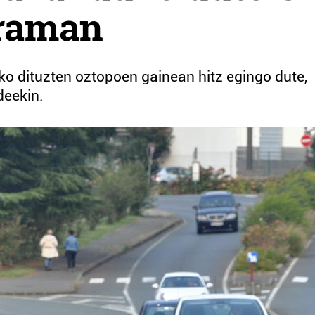
graman
o dituzten oztopoen gainean hitz egingo dute,
deekin.