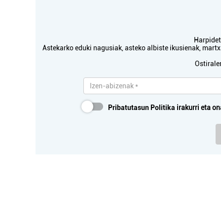
Errenteria-Orereta
Harpidetu
Astekarko eduki nagusiak, asteko albiste ikusienak, mar
Ostirale
Pribatutasun Politika
irakurri eta on