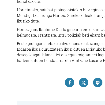
heriotzak ere.
Horretarako, hainbat protagonistekin hitz egingo 
Mendigutxia Irungo Harrera Sareko kideak. Irungo
ikusiko dute.
Horrez gain, Ibrahime Diallo ginearra ere elkarriz
helmugara, Frantziara, iritsi, poliziak beti ekarri b
Beste protagonistetako batzuk honakoak izango di
Bidasoa ibaia gurutzatzen ikusi dituen Biriatuko
desegokiagatik lana utzi eta egun migranteei lag
hartzen dituen hendaiarra; eta Aintzane Lasarte
Kirol elkarteak
EPLE KIROL KLUBA
ELA