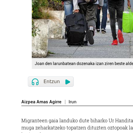
Joan den larunbatean dozenaka izan ziren beste alde
Aizpea Amas Agirre
Irun
Migranteen gaia landuko dute biharko Ur Handitan
muga zeharkatzeko topatzen dituzten oztopoak lan