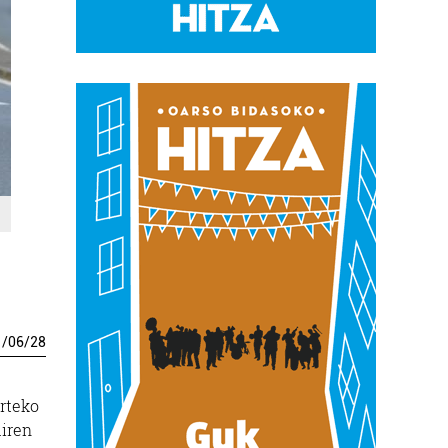
1
/
06
/
28
arteko
diren