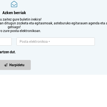
Irun
Errenteria-Orereta
Azken berriak
 zaitez gure buletin irekira!
txan ditugun zozketa eta egitasmoak, asteburuko egitarauen agenda eta 
gehiago!
ro zure posta elektronikoan.
artzen dut.
Harpidetu