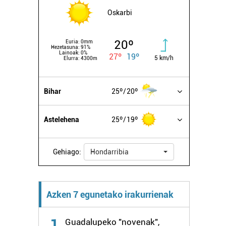
Oskarbi
20º
Euria:
0mm
Hezetasuna:
91%
Lainoak:
0%
27º
19º
5 km/h
Elurra:
4300m
Bihar
25º
20º
Astelehena
25º
19º
Gehiago:
Hondarribia
Azken 7 egunetako irakurrienak
1
Guadalupeko "novenak",