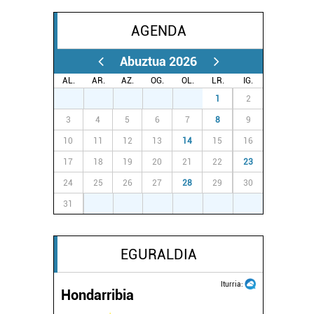
AGENDA
Abuztua 2026
AL.
AR.
AZ.
OG.
OL.
LR.
IG.
27
28
29
30
31
1
2
3
4
5
6
7
8
9
10
11
12
13
14
15
16
17
18
19
20
21
22
23
24
25
26
27
28
29
30
31
1
2
3
4
5
6
EGURALDIA
Iturria:
Hondarribia