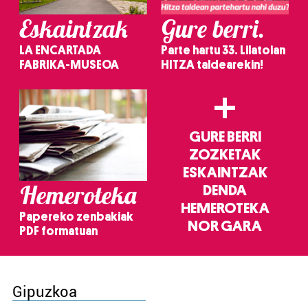
Eskaintzak
Gure berri.
LA ENCARTADA
Parte hartu 33. Lilatoian
FABRIKA-MUSEOA
HITZA taldearekin!
+
GURE BERRI
ZOZKETAK
ESKAINTZAK
Hemeroteka
DENDA
HEMEROTEKA
Papereko zenbakiak
NOR GARA
PDF formatuan
Gipuzkoa