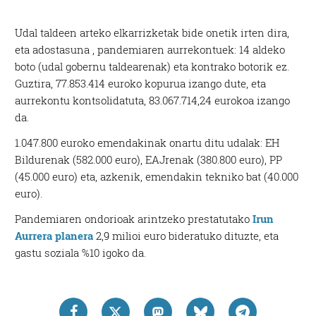
Udal taldeen arteko elkarrizketak bide onetik irten dira,
eta adostasuna , pandemiaren aurrekontuek: 14 aldeko
boto (udal gobernu taldearenak) eta kontrako botorik ez.
Guztira, 77.853.414 euroko kopurua izango dute, eta
aurrekontu kontsolidatuta,
83.067.714,24
eurokoa izango
da.
1.047.800 euroko emendakinak onartu ditu udalak: EH
Bildurenak (582.000 euro), EAJrenak (380.800 euro), PP
(45.000 euro) eta, azkenik, emendakin tekniko bat (40.000
euro).
Pandemiaren ondorioak arintzeko prestatutako
Irun
Aurrera planera
2,9 milioi euro bideratuko dituzte, eta
gastu soziala %10 igoko da.