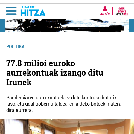
Sartu
POLITIKA
77.8 milioi euroko
aurrekontuak izango ditu
Irunek
Pandemiaren aurrekontuek ez dute kontrako botorik
jaso, eta udal gobernu taldearen aldeko botoekin atera
dira aurrera.