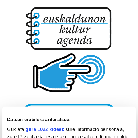
Datuen erabilera arduratsua
Guk eta
gure 1022 kideek
sure informacio pertsonala,
zure IP zenbakia, esaterako, prozesatzen ditugu, cookie