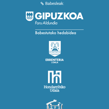
Babesleak: