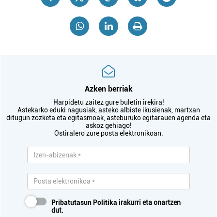
Azken berriak
Harpidetu zaitez gure buletin irekira!
Astekarko eduki nagusiak, asteko albiste ikusienak, martxan
ditugun zozketa eta egitasmoak, asteburuko egitarauen agenda eta
askoz gehiago!
Ostiralero zure posta elektronikoan.
Pribatutasun Politika
irakurri eta onartzen
dut.