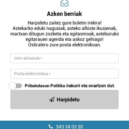
Azken berriak
Harpidetu zaitez gure buletin irekira!
Astekarko eduki nagusiak, asteko albiste ikusienak,
martxan ditugun zozketa eta egitasmoak, asteburuko
egitarauen agenda eta askoz gehiago!
Ostiralero zure posta elektronikoan.
Pribatutasun Politika
irakurri eta onartzen dut.
Harpidetu
943 34 03 30