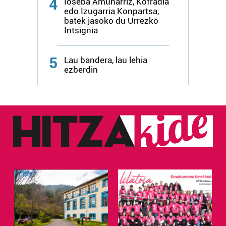
4
Ioseba Amunarriz, Kofradia
edo Izugarria Konpartsa,
batek jasoko du Urrezko
Intsignia
5
Lau bandera, lau lehia
ezberdin