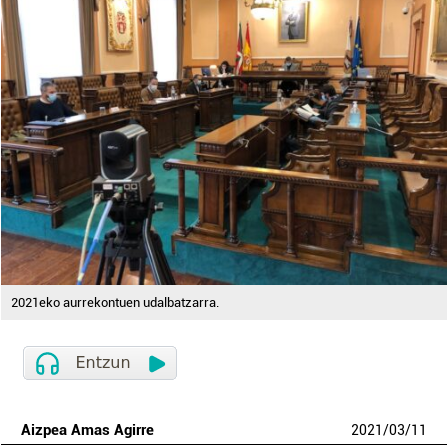
2021eko aurrekontuen udalbatzarra.
Aizpea Amas Agirre
2021
/
03
/
11