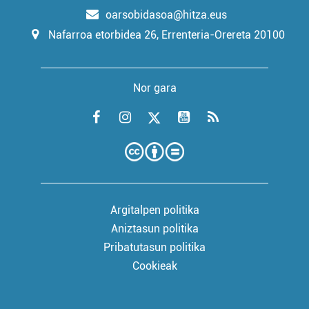
oarsobidasoa@hitza.eus
Nafarroa etorbidea 26, Errenteria-Orereta 20100
Nor gara
Argitalpen politika
Aniztasun politika
Pribatutasun politika
Cookieak