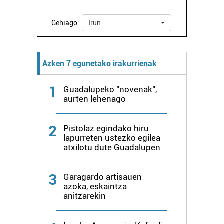
Webgune honek cookie propioak eta hirugarrenen cookie-
fitxategiak erabiltzen ditu. Zure esperientzia eta
Gehiago:
Irun
zerbitzuak hobetzeko asmoz, cookie teknologiaz
baliatzen gara. Ohar hau onartuz gero, teknologia hori
erabiltzeko baimen esplizitua ematen diguzu.
Gehiago
Azken 7 egunetako irakurrienak
irakurri
1
Guadalupeko "novenak",
aurten lehenago
2
Pistolaz egindako hiru
lapurreten ustezko egilea
atxilotu dute Guadalupen
3
Garagardo artisauen
azoka, eskaintza
anitzarekin