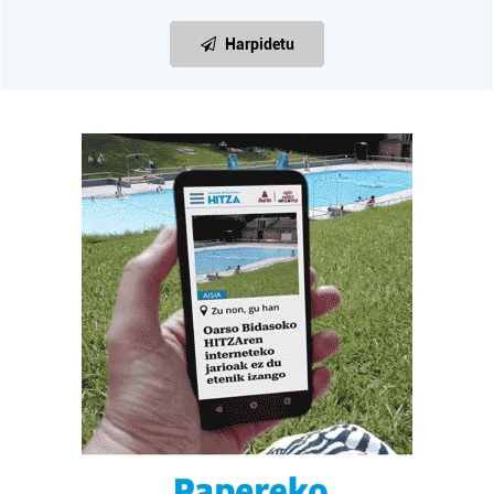
Harpidetu